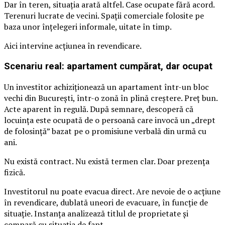
Dar în teren, situația arată altfel. Case ocupate fără acord.
Terenuri lucrate de vecini. Spații comerciale folosite pe
baza unor înțelegeri informale, uitate în timp.
Aici intervine acțiunea în revendicare.
Scenariu real: apartament cumpărat, dar ocupat
Un investitor achiziționează un apartament într-un bloc
vechi din București, într-o zonă în plină creștere. Preț bun.
Acte aparent în regulă. După semnare, descoperă că
locuința este ocupată de o persoană care invocă un „drept
de folosință” bazat pe o promisiune verbală din urmă cu
ani.
Nu există contract. Nu există termen clar. Doar prezența
fizică.
Investitorul nu poate evacua direct. Are nevoie de o acțiune
în revendicare, dublată uneori de evacuare, în funcție de
situație. Instanța analizează titlul de proprietate și
compară cu situația de fapt.