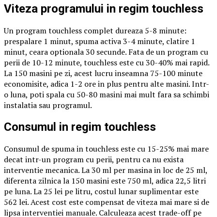
Viteza programului in regim touchless
Un program touchless complet dureaza 5-8 minute:
prespalare 1 minut, spuma activa 3-4 minute, clatire 1
minut, ceara optionala 30 secunde. Fata de un program cu
perii de 10-12 minute, touchless este cu 30-40% mai rapid.
La 150 masini pe zi, acest lucru inseamna 75-100 minute
economisite, adica 1-2 ore in plus pentru alte masini. Intr-
o luna, poti spala cu 50-80 masini mai mult fara sa schimbi
instalatia sau programul.
Consumul in regim touchless
Consumul de spuma in touchless este cu 15-25% mai mare
decat intr-un program cu perii, pentru ca nu exista
interventie mecanica. La 30 ml per masina in loc de 25 ml,
diferenta zilnica la 150 masini este 750 ml, adica 22,5 litri
pe luna. La 25 lei pe litru, costul lunar suplimentar este
562 lei. Acest cost este compensat de viteza mai mare si de
lipsa interventiei manuale. Calculeaza acest trade-off pe