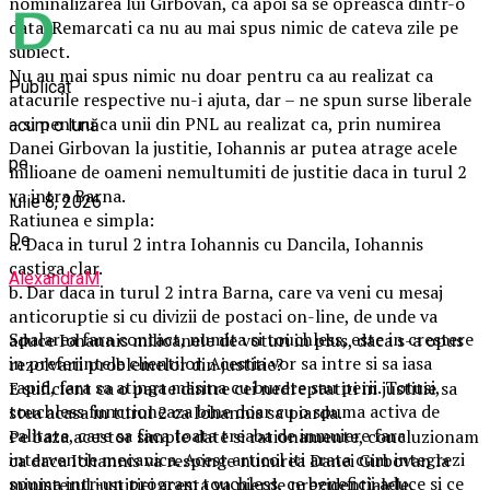
nominalizarea lui Girbovan, ca apoi sa se opreasca dintr-o
data. Remarcati ca nu au mai spus nimic de cateva zile pe
subiect.
Nu au mai spus nimic nu doar pentru ca au realizat ca
Publicat
atacurile respective nu-i ajuta, dar – ne spun surse liberale
– si pentru ca unii din PNL au realizat ca, prin numirea
acum o lună
Danei Girbovan la justitie, Iohannis ar putea atrage acele
pe
milioane de oameni nemultumiti de justitie daca in turul 2
va intra Barna.
iulie 8, 2026
Ratiunea e simpla:
De
a. Daca in turul 2 intra Iohannis cu Dancila, Iohannis
castiga clar.
AlexandraM
b. Dar daca in turul 2 intra Barna, care va veni cu mesaj
anticoruptie si cu divizii de postaci on-line, de unde va
Spalarea fara contact, numita si touchless, este in crestere
aduce Iohannis milioanele de voturi in plus, daca s-a opus
in preferintele clientilor. Acestia vor sa intre si sa iasa
rezolvarii problemelor din justitie?
rapid, fara sa atinga masina cu burete sau perii. Totusi,
E suficient ca o parte dintre cei nedreptatiti in justitie sa
touchless functioneaza bine doar cu o spuma activa de
stea acasa in turul 2 ca Iohannis sa piarda.
calitate, care sa faca toata treaba de inmuiere fara
Pe baza acestor simple date si rationamente, concluzionam
interventie mecanica. Acest articol iti arata cum integrezi
ca daca Iohannis va respinge numirea Danei Girbovan la
spuma intr-un program touchless, ce beneficii aduce si ce
ministerul justitiei acesta va pierde prezidentialele.