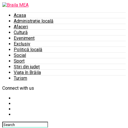
Acasa
Administrație locală
Afaceri
Cultură
Eveniment
Exclusiv
Politică locală
Social
Sport
Știri din județ
Viața în Brăila
Turism
Connect with us