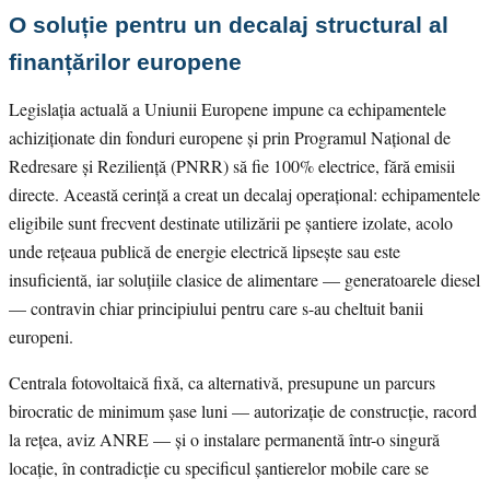
O soluție pentru un decalaj structural al
finanțărilor europene
Legislația actuală a Uniunii Europene impune ca echipamentele
achiziționate din fonduri europene și prin Programul Național de
Redresare și Reziliență (PNRR) să fie 100% electrice, fără emisii
directe. Această cerință a creat un decalaj operațional: echipamentele
eligibile sunt frecvent destinate utilizării pe șantiere izolate, acolo
unde rețeaua publică de energie electrică lipsește sau este
insuficientă, iar soluțiile clasice de alimentare — generatoarele diesel
— contravin chiar principiului pentru care s-au cheltuit banii
europeni.
Centrala fotovoltaică fixă, ca alternativă, presupune un parcurs
birocratic de minimum șase luni — autorizație de construcție, racord
la rețea, aviz ANRE — și o instalare permanentă într-o singură
locație, în contradicție cu specificul șantierelor mobile care se