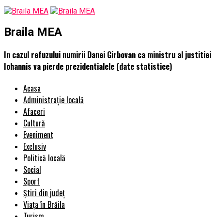
Braila MEA
In cazul refuzului numirii Danei Girbovan ca ministru al justitiei
Iohannis va pierde prezidentialele (date statistice)
Acasa
Administrație locală
Afaceri
Cultură
Eveniment
Exclusiv
Politică locală
Social
Sport
Știri din județ
Viața în Brăila
Turism