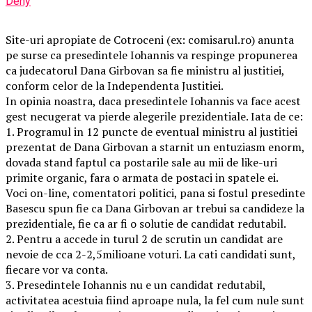
Deny
Site-uri apropiate de Cotroceni (ex: comisarul.ro) anunta
pe surse ca presedintele Iohannis va respinge propunerea
ca judecatorul Dana Girbovan sa fie ministru al justitiei,
conform celor de la Independenta Justitiei.
In opinia noastra, daca presedintele Iohannis va face acest
gest necugerat va pierde alegerile prezidentiale. Iata de ce:
1. Programul in 12 puncte de eventual ministru al justitiei
prezentat de Dana Girbovan a starnit un entuziasm enorm,
dovada stand faptul ca postarile sale au mii de like-uri
primite organic, fara o armata de postaci in spatele ei.
Voci on-line, comentatori politici, pana si fostul presedinte
Basescu spun fie ca Dana Girbovan ar trebui sa candideze la
prezidentiale, fie ca ar fi o solutie de candidat redutabil.
2. Pentru a accede in turul 2 de scrutin un candidat are
nevoie de cca 2-2,5milioane voturi. La cati candidati sunt,
fiecare vor va conta.
3. Presedintele Iohannis nu e un candidat redutabil,
activitatea acestuia fiind aproape nula, la fel cum nule sunt