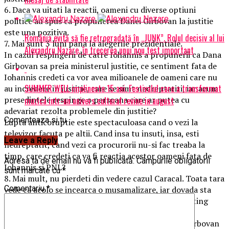
6. Daca va uitati la reactii, oameni cu diverse optiuni
politice au spus ca propunerea Danei Girbovan la justitie
este una pozitiva.
România evită să fie retrogradată în „JUNK”. Rolul decisiv al lui
7. Mai sunt 3 luni pana la alegerile prezidentiale.
Alexandru Nazare, în trecerea unui nou test important
In cazul respingerii de catre Iohannis a propunerii ca Dana
Girbovan sa preia ministerul justitie, ce sentiment fata de
Iohannis credeti ca vor avea milioanele de oameni care nu
SUMMER WELL implineste 15 ani. Festivalul care a transformat
au incredere in justitie, care se simt nedreptatiti, iar acum
presedintele respinge o persoana care ar putea cu
muzica intr-un univers cultural revine in august
adevariat rezolta problemele din justitie?
Comenteaza si tu
Lupta anticoruptie este spectaculoasa cand o vezi la
televizor facuta pe altii. Cand insa tu insuti, insa, esti
Leave a Reply
nedreptatit, cand vezi ca procurorii nu-si fac treaba la
timp, care credeti ca va fi reactia acestor oameni fata de
Adresa ta de email nu va fi publicată.
Câmpurile obligatorii
Iohannis si PNL?
sunt marcate cu
*
8. Mai mult, nu pierdeti din vedere cazul Caracal. Toata tara
Comentariu
*
vede ca acolo se incearca o musamalizare, iar dovada sta
faptul ca emisiunile ce discuta despre Caracal au rating
foarte mare.
9. Singurii care au inteles pericolul numirii Danei Girbovan