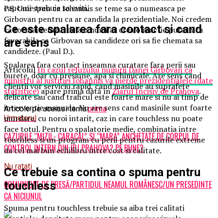
capcane trebuie sa eviti.
P.S. Unii spun ca Iohannis se teme sa o numeasca pe
Girbovan pentru ca ar candida la prezidentiale. Noi credem
Ce este spalarea fara contact si cand
ca tocmai refuzul de a o numi ar crea o reactie puternica
favorabila ca Girbovan sa candideze ori sa fie chemata sa
are sens
candideze. (Paul D.).
Spalarea fara contact inseamna curatare fara perii sau
Articolul
In cazul refuzului numirii Danei Girbovan ca
burete, doar cu presiune, apa si chimicale. Are sens cand
ministru al justitiei Iohannis va pierde prezidentialele (date
clientii vor serviciu rapid, cand masinile au suprafete
statistice)
apare prima dată în
Ziarul Incisiv de Prahova
.
delicate sau cand traficul este foarte mare si nu ai timp de
interventie manuala. Nu are sens cand masinile sunt foarte
Articole pe aceiasi tema:
prima
murdare, cu noroi intarit, caz in care touchless nu poate
Urmatorul
face totul. Pentru o spalatorie medie, combinatia intre
CAZURILE “MIZIL- CARACAL” SI “MARA” ANCHETATE DE CORPUL DE
touchless si un program cu perii pentru cazurile extreme
CONTROL INTERN DIN IPJ PRAHOVA? PE BUNE?
da cel mai bun echilibru intre cost si calitate.
Nu ratati
Ce trebuie sa contina o spuma pentru
COMUNICAT DE PRESĂ/PARTIDUL NEAMUL ROMÂNESC/UN PRESEDINTE
touchless
CA NICIUNUL
Spuma pentru touchless trebuie sa aiba trei calitati