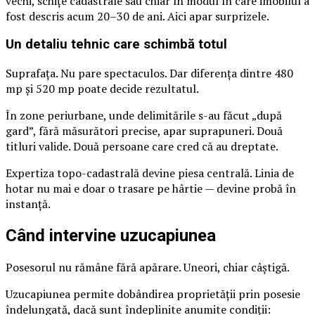
vechi, schițe cadastrale sau chiar în modul în care imobilul a
fost descris acum 20–30 de ani. Aici apar surprizele.
Un detaliu tehnic care schimbă totul
Suprafața. Nu pare spectaculos. Dar diferența dintre 480
mp și 520 mp poate decide rezultatul.
În zone periurbane, unde delimitările s-au făcut „după
gard”, fără măsurători precise, apar suprapuneri. Două
titluri valide. Două persoane care cred că au dreptate.
Expertiza topo-cadastrală devine piesa centrală. Linia de
hotar nu mai e doar o trasare pe hârtie — devine probă în
instanță.
Când intervine uzucapiunea
Posesorul nu rămâne fără apărare. Uneori, chiar câștigă.
Uzucapiunea permite dobândirea proprietății prin posesie
îndelungată, dacă sunt îndeplinite anumite condiții: