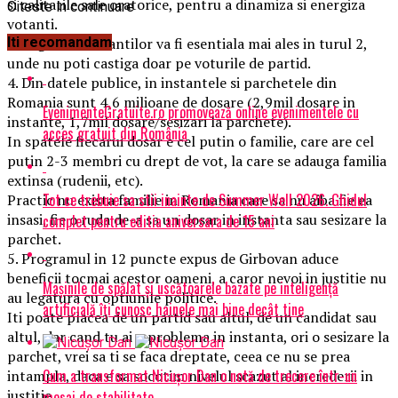
si calitatile sale oratorice, pentru a dinamiza si energiza
Citeste in continuare
votanti.
Energizarea votantilor va fi esentiala mai ales in turul 2,
Iti recomandam
unde nu poti castiga doar pe voturile de partid.
4. Din datele publice, in instantele si parchetele din
Romania sunt 4,6 milioane de dosare (2,9mil dosare in
EvenimenteGratuite.ro promovează online evenimentele cu
instante, 1,7mil dosare/sesizari la parchete).
acces gratuit din România
In spatele fiecarui dosar e cel putin o familie, care are cel
putin 2-3 membri cu drept de vot, la care se adauga familia
extinsa (rudenii, etc).
Tot ce trebuie sa stii inainte de Summer Well 2026. Ghidul
Practic nu exista familie in Romania care sa nu aiba fie ea
insasi, fie o ruda de-a sa un dosar in instanta sau sesizare la
complet pentru editia aniversara de 15 ani
parchet.
5. Programul in 12 puncte expus de Girbovan aduce
beneficii tocmai acestor oameni, a caror nevoi in justitie nu
Mașinile de spălat și uscătoarele bazate pe inteligență
au legatura cu optiunile politice.
artificială îți cunosc hainele mai bine decât tine
Iti poate placea de un partid sau altul, de un candidat sau
altul, dar cand tu ai o problema in instanta, ori o sesizare la
parchet, vrei sa ti se faca dreptate, ceea ce nu se prea
Cum a transformat Nicușor Dan o notă de trecere într-un
intampla, daca e sa socotim nivelul scazut al increderii in
justitie.
mesaj de stabilitate