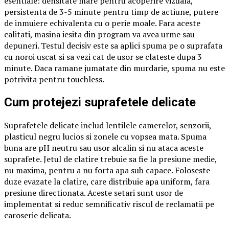
esentiale: densitate mare pentru acoperire vizuala,
persistenta de 3-5 minute pentru timp de actiune, putere
de inmuiere echivalenta cu o perie moale. Fara aceste
calitati, masina iesita din program va avea urme sau
depuneri. Testul decisiv este sa aplici spuma pe o suprafata
cu noroi uscat si sa vezi cat de usor se clateste dupa 3
minute. Daca ramane jumatate din murdarie, spuma nu este
potrivita pentru touchless.
Cum protejezi suprafetele delicate
Suprafetele delicate includ lentilele camerelor, senzorii,
plasticul negru lucios si zonele cu vopsea mata. Spuma
buna are pH neutru sau usor alcalin si nu ataca aceste
suprafete. Jetul de clatire trebuie sa fie la presiune medie,
nu maxima, pentru a nu forta apa sub capace. Foloseste
duze evazate la clatire, care distribuie apa uniform, fara
presiune directionata. Aceste setari sunt usor de
implementat si reduc semnificativ riscul de reclamatii pe
caroserie delicata.