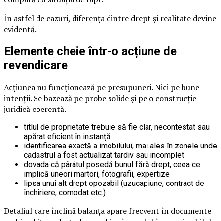
În astfel de cazuri, diferența dintre drept și realitate devine
evidentă.
Elemente cheie într-o acțiune de
revendicare
Acțiunea nu funcționează pe presupuneri. Nici pe bune
intenții. Se bazează pe probe solide și pe o construcție
juridică coerentă.
titlul de proprietate trebuie să fie clar, necontestat sau
apărat eficient în instanță
identificarea exactă a imobilului, mai ales în zonele unde
cadastrul a fost actualizat tardiv sau incomplet
dovada că pârâtul posedă bunul fără drept, ceea ce
implică uneori martori, fotografii, expertize
lipsa unui alt drept opozabil (uzucapiune, contract de
închiriere, comodat etc.)
Detaliul care înclină balanța apare frecvent în documente