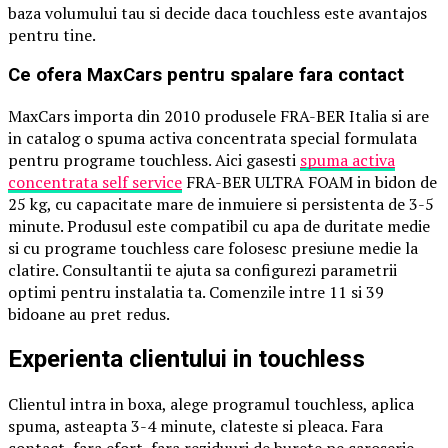
baza volumului tau si decide daca touchless este avantajos
pentru tine.
Ce ofera MaxCars pentru spalare fara contact
MaxCars importa din 2010 produsele FRA-BER Italia si are
in catalog o spuma activa concentrata special formulata
pentru programe touchless. Aici gasesti
spuma activa
concentrata self service
FRA-BER ULTRA FOAM in bidon de
25 kg, cu capacitate mare de inmuiere si persistenta de 3-5
minute. Produsul este compatibil cu apa de duritate medie
si cu programe touchless care folosesc presiune medie la
clatire. Consultantii te ajuta sa configurezi parametrii
optimi pentru instalatia ta. Comenzile intre 11 si 39
bidoane au pret redus.
Experienta clientului in touchless
Clientul intra in boxa, alege programul touchless, aplica
spuma, asteapta 3-4 minute, clateste si pleaca. Fara
contact, fara efort, fara reziduuri de burete pe caroserie.