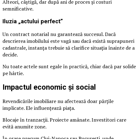
Alteori, câștigă, dar după ani de proces și costuri
semnificative.
Iluzia „actului perfect”
Un contract notarial nu garantează succesul. Dacă
descrierea imobilului este vagă sau dacă există suprapuneri
cadastrale, instanța trebuie să clarifice situația înainte de a
decide.
Nu toate actele sunt egale în practică, chiar dacă par solide
pe hârtie.
Impactul economic și social
Revendicările imobiliare nu afectează doar părțile
implicate. Ele influențează piața.
Blocaje în tranzacții. Proiecte amânate. Investitori care
evită anumite zone.
În orașe precum Cluj-Napoca sau București, unde