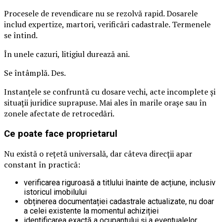
Procesele de revendicare nu se rezolvă rapid. Dosarele
includ expertize, martori, verificări cadastrale. Termenele
se întind.
În unele cazuri, litigiul durează ani.
Se întâmplă. Des.
Instanțele se confruntă cu dosare vechi, acte incomplete și
situații juridice suprapuse. Mai ales în marile orașe sau în
zonele afectate de retrocedări.
Ce poate face proprietarul
Nu există o rețetă universală, dar câteva direcții apar
constant în practică:
verificarea riguroasă a titlului înainte de acțiune, inclusiv
istoricul imobilului
obținerea documentației cadastrale actualizate, nu doar
a celei existente la momentul achiziției
identificarea exactă a ocupantului și a eventualelor