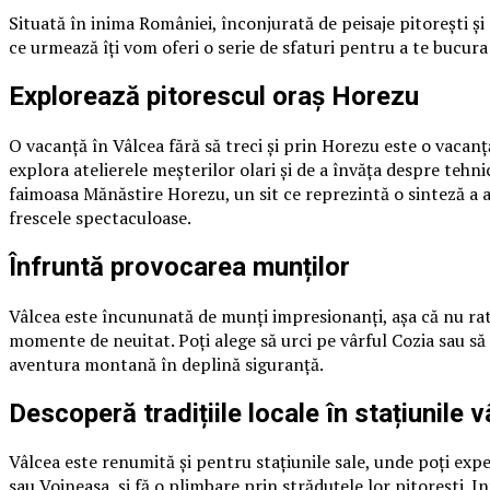
Situată în inima României, înconjurată de peisaje pitorești ș
ce urmează îți vom oferi o serie de sfaturi pentru a te bucura
Explorează pitorescul oraș Horezu
O vacanță în Vâlcea fără să treci și prin Horezu este o vacanț
explora atelierele meșterilor olari și de a învăța despre tehnica
faimoasa Mănăstire Horezu, un sit ce reprezintă o sinteză a a
frescele spectaculoase.
Înfruntă provocarea munților
Vâlcea este încununată de munți impresionanți, așa că nu rata 
momente de neuitat. Poți alege să urci pe vârful Cozia sau să 
aventura montană în deplină siguranță.
Descoperă tradițiile locale în stațiunile 
Vâlcea este renumită și pentru stațiunile sale, unde poți expe
sau Voineasa, și fă o plimbare prin străduțele lor pitorești. I