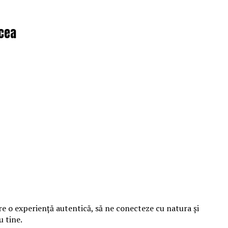
lcea
ere o experiență autentică, să ne conecteze cu natura și
u tine.