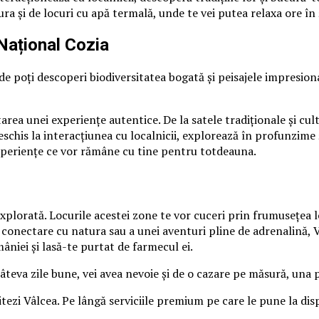
ra și de locuri cu apă termală, unde te vei putea relaxa ore în ș
Național Cozia
e poți descoperi biodiversitatea bogată și peisajele impresion
tarea unei experiențe autentice. De la satele tradiționale și c
eschis la interacțiunea cu localnicii, explorează în profunzime
experiențe ce vor rămâne cu tine pentru totdeauna.
i explorată. Locurile acestei zone te vor cuceri prin frumusețe
conectare cu natura sau a unei aventuri pline de adrenalină, Vâ
niei și lasă-te purtat de farmecul ei.
 câteva zile bune, vei avea nevoie și de o cazare pe măsură, una 
itezi Vâlcea. Pe lângă serviciile premium pe care le pune la disp