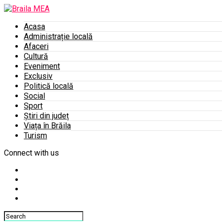
Acasa
Administrație locală
Afaceri
Cultură
Eveniment
Exclusiv
Politică locală
Social
Sport
Știri din județ
Viața în Brăila
Turism
Connect with us