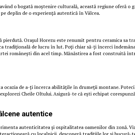
i având o bogată moștenire culturală, această regiune oferă o 
 pe deplin de o experiență autentică în Vâlcea.
ă pierdută. Orașul Horezu este renumit pentru ceramica sa tradi
 tradițională de lucru în lut. Poți chiar să-ți încerci îndemânarea
rtei românești din acel timp. Mănăstirea a fost construită într
ocazia de a-ți încerca abilitățile în drumeții montane. Potecil
explorezi Cheile Oltului. Asigură-te că ești echipat corespunzăt
vâlcene autentice
rimenta autenticitatea și ospitalitatea oamenilor din zonă. Viz
nteracționează cu localnicii, descoperă tradițiile lor și bucură