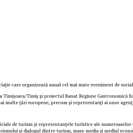
ație care organizează anual cel mai mare eveniment de socializ
ia Timișoara/Timiș și proiectul Banat Regiune Gastronomică Eu
mai multe țări europene, precum și reprezentanți ai unor agenți
iciale de turism și reprezentanțele turistice ale numeroaselor
urismului și dialogul dintre turism, mass-media și mediul econ