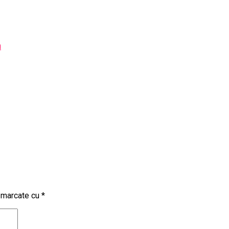
a
t marcate cu
*