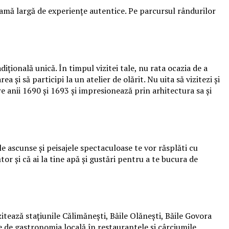
gamă largă de experiențe autentice. Pe parcursul rândurilor
țională unică. În timpul vizitei tale, nu rata ocazia de a
 și să participi la un atelier de olărit. Nu uita să vizitezi și
e anii 1690 și 1693 și impresionează prin arhitectura sa și
e ascunse și peisajele spectaculoase te vor răsplăti cu
or și că ai la tine apă și gustări pentru a te bucura de
itează stațiunile Călimănești, Băile Olănești, Băile Govora
-te de gastronomia locală în restaurantele și cârciumile