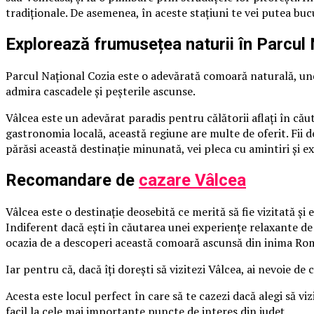
tradiționale. De asemenea, în aceste stațiuni te vei putea bucu
Explorează frumusețea naturii în Parcul 
Parcul Național Cozia este o adevărată comoară naturală, und
admira cascadele și peșterile ascunse.
Vâlcea este un adevărat paradis pentru călătorii aflaţi în cău
gastronomia locală, această regiune are multe de oferit. Fii d
părăsi această destinație minunată, vei pleca cu amintiri și 
Recomandare de
cazare Vâlcea
Vâlcea este o destinație deosebită ce merită să fie vizitată ș
Indiferent dacă ești în căutarea unei experiențe relaxante de 
ocazia de a descoperi această comoară ascunsă din inima Româ
Iar pentru că, dacă îți dorești să vizitezi Vâlcea, ai nevoie de
Acesta este locul perfect în care să te cazezi dacă alegi să viz
facil la cele mai importante puncte de interes din județ.