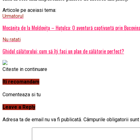
Articole pe aceiasi tema:
Urmatorul
Mocănița de la Moldovița – Huțulca: O aventură captivantă prin Bucovin
Nu ratati
Ghidul călătorului: cum să îți faci un plan de călătorie perfect?
Citeste in continuare
Iti recomandam
Comenteaza si tu
Leave a Reply
Adresa ta de email nu va fi publicată.
Câmpurile obligatorii sun