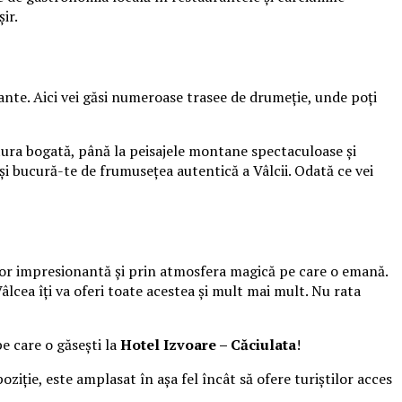
ir.
ante. Aici vei găsi numeroase trasee de drumeție, unde poți
ultura bogată, până la peisajele montane spectaculoase și
 și bucură-te de frumusețea autentică a Vâlcii. Odată ce vei
a lor impresionantă și prin atmosfera magică pe care o emană.
lcea îți va oferi toate acestea și mult mai mult. Nu rata
pe care o găseşti la
Hotel Izvoare – Căciulata
!
oziție, este amplasat în așa fel încât să ofere turiștilor acces