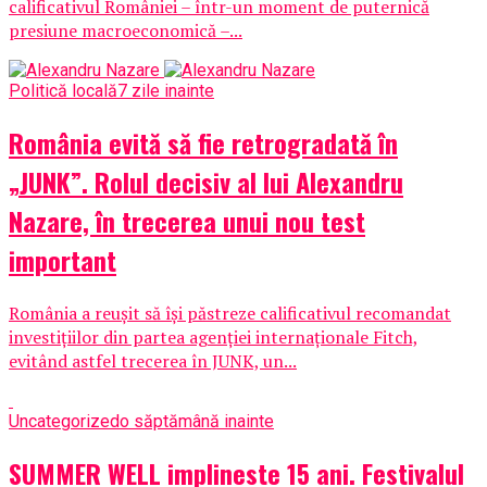
calificativul României – într-un moment de puternică
presiune macroeconomică –...
Politică locală
7 zile inainte
România evită să fie retrogradată în
„JUNK”. Rolul decisiv al lui Alexandru
Nazare, în trecerea unui nou test
important
România a reușit să își păstreze calificativul recomandat
investițiilor din partea agenției internaționale Fitch,
evitând astfel trecerea în JUNK, un...
Uncategorized
o săptămână inainte
SUMMER WELL implineste 15 ani. Festivalul