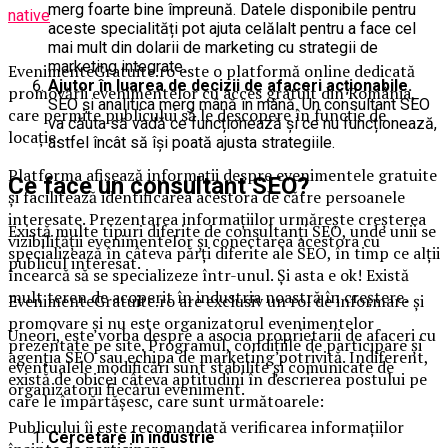
merg foarte bine împreună. Datele disponibile pentru
native
aceste specialități pot ajuta celălalt pentru a face cel
mai mult din dolarii de marketing cu strategii de
marketing integrate.
EvenimenteGratuite.ro este o platformă online dedicată
Ajutor în luarea de decizii de afaceri acționabile.
promovării evenimentelor cu acces gratuit din România,
SEO și analitica merg mână în mână. Un consultant SEO
care permite publicului să le descopere în funcție de
va căuta să vadă ce funcționează și ce nu funcționează,
locație.
astfel încât să își poată ajusta strategiile.
Platforma afișează informații despre evenimentele gratuite
Ce face un consultant SEO?
și facilitează identificarea acestora de către persoanele
interesate. Prezentarea informațiilor urmărește creșterea
Există multe tipuri diferite de consultanți SEO, unde unii se
vizibilității evenimentelor și conectarea acestora cu
specializează în câteva părți diferite ale SEO, în timp ce alții
publicul interesat.
încearcă să se specializeze într-unul. Și asta e ok! Există
mult teren de acoperit în industria noastră în creștere.
EvenimenteGratuite.ro are exclusiv un rol de informare și
promovare și nu este organizatorul evenimentelor
Uneori, este vorba despre a asocia proprietarii de afaceri cu
prezentate pe site. Programul, condițiile de participare și
agenția SEO sau echipa de marketing potrivită. Indiferent,
eventualele modificări sunt stabilite și comunicate de
există de obicei câteva aptitudini în descrierea postului pe
organizatorii fiecărui eveniment.
care le împărtășesc, care sunt următoarele:
Publicului îi este recomandată verificarea informațiilor
Cercetare în industrie