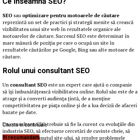
Ce înseamnă SEO?
SEO
sau
optimizare pentru motoarele de căutare
reprezintă un set de practici și strategii menite să crească
vizibilitatea unui site web în rezultatele organice ale
motoarelor de căutare. Succesul SEO este determinat în
mare măsură de poziția pe care o ocupă un site în
rezultatele căutărilor pe Google, Bing sau alte motoare de
căutare.
Rolul unui consultant SEO
Un
consultant SEO
este un expert care ajută o companie
să își îmbunătățească vizibilitatea online. Rolul său este de a
atrage și a converti audiența țintă, de a menține
competitivitatea pe piața online și de a lua decizii de afaceri
bazate pe date.
Un consultant SEO trebuie să fie la curent cu evoluțiile din
Citeste in continuare
industria SEO, să efectueze cercetări de cuvinte cheie, să
optimizeze conținutul site-ului, să rezolve problemele
Iti recomandam