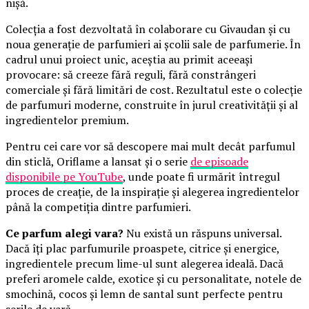
nișă.
Colecția a fost dezvoltată în colaborare cu Givaudan și cu
noua generație de parfumieri ai școlii sale de parfumerie. În
cadrul unui proiect unic, aceștia au primit aceeași
provocare: să creeze fără reguli, fără constrângeri
comerciale și fără limitări de cost. Rezultatul este o colecție
de parfumuri moderne, construite în jurul creativității și al
ingredientelor premium.
Pentru cei care vor să descopere mai mult decât parfumul
din sticlă, Oriflame a lansat și o serie
de episoade
disponibile pe YouTube
, unde poate fi urmărit întregul
proces de creație, de la inspirație și alegerea ingredientelor
până la competiția dintre parfumieri.
Ce parfum alegi vara?
Nu există un răspuns universal.
Dacă îți plac parfumurile proaspete, citrice și energice,
ingredientele precum lime-ul sunt alegerea ideală. Dacă
preferi aromele calde, exotice și cu personalitate, notele de
smochină, cocos și lemn de santal sunt perfecte pentru