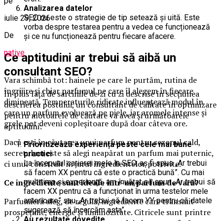
pe
Analizarea datelor
SEO nu este o strategie de tip setează și uită. Este
iulie 29, 2026
vorba despre testarea pentru a vedea ce funcționează
De
și ce nu funcționează pentru fiecare afacere.
native
Ce aptitudini ar trebui să aibă un
consultant SEO?
Vara schimbă tot: hainele pe care le purtăm, rutina de
îngrijire și chiar parfumul pe care îl alegem în fiecare
În plus față de sarcinile de zi cu zi descrise în secțiunea
dimineață. Temperaturile ridicate influențează modul în
descrierea postului, un consultant de calitate în optimizare
care un parfum evoluează pe piele, iar aromele intense și
pentru motoarele de căutare va avea și următoarele
grele pot deveni copleșitoare după doar câteva ore.
aptitudini:
Dacă ești în căutarea unui parfum pentru sezonul cald,
Prioritizează experiența peste cele mai bune
secretul nu este să alegi neapărat un parfum mai puternic,
practici
ci unul construit în jurul ingredientelor potrivite.
La începutul carierei mele în SEO, aș fi spus „Ar trebui
să facem XX pentru că este o practică bună”. Cu mai
Ce ingrediente sunt ideale într-un parfum de vară?
mult timp și experiență, am învățat să spun „Ar trebui să
facem XX pentru că a funcționat în urma testelor mele
Parfumierii aleg, de regulă, ingrediente care transmit
anterioare” sau „Ar trebui să facem YY pentru că datele
sugerează să încercăm asta”.
prospețime, energie și luminozitate. Citricele sunt printre
Au rezultate dovedite