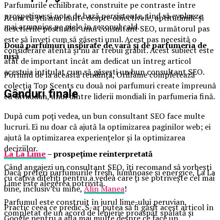
Parfumurile echilibrate, construite pe contraste între
prospețime și note de bază persistente, tind să evolueze
Acum că știi mai multe despre obiectivele, aptitudinile și
mai armonios pe piele în sezonul cald.
descrierile posturilor unui consultant SEO, următorul pas
este să înveți cum să găsești unul. Acest pas necesită o
Două parfumuri inspirate de vară și de parfumeria de
considerare atentă și nu ar trebui grăbit. Acest subiect este
nișă
atât de important încât am dedicat un întreg articol
acestuia intitulat cum să găsești un bun consultant SEO.
Pornind de la această tendință, Oriflame completează
colecția Top Scents cu două noi parfumuri create împreună
Gânduri finale
cu Givaudan, unul dintre liderii mondiali în parfumeria fină.
După cum poți vedea, un bun consultant SEO face multe
lucruri. Ei nu doar că ajută la optimizarea paginilor web; ei
ajută la optimizarea experiențelor și la optimizarea
deciziilor.
La La Lime
– prospețime reinterpretată
Când angajezi un consultant SEO, îți recomand să vorbești
Dacă preferi parfumurile fresh, luminoase și energice, La La
cu câțiva diferiți pentru a vedea care ți se potrivește cel mai
Lime este alegerea potrivită.
bine, inclusiv cu mine,
Alin Manea
!
Parfumul este construit în jurul lime-ului peruvian,
Practic ceea ce predic. S-ar putea să fi găsit acest articol în
completat de un acord de lenjerie proaspăt spălată și
Google pentru a afla mai multe despre ce face un