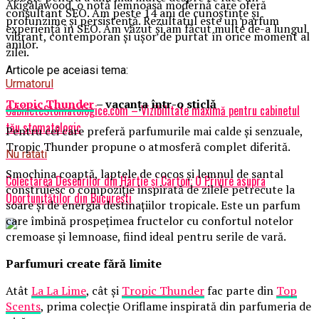
Akigalawood, o notă lemnoasă modernă care oferă
consultant SEO. Am peste 14 ani de cunoștințe și
profunzime și persistență. Rezultatul este un parfum
experiență în SEO. Am văzut și am făcut multe de-a lungul
vibrant, contemporan și ușor de purtat în orice moment al
anilor.
zilei.
Articole pe aceiasi tema:
Urmatorul
Tropic Thunder
– vacanța într-o sticlă
CabineteStomatologice.com – Vizibilitate maximă pentru cabinetul
tău stomatologic
Pentru cei care preferă parfumurile mai calde și senzuale,
Tropic Thunder propune o atmosferă complet diferită.
Nu ratati
Smochina coaptă, laptele de cocos și lemnul de santal
Colectarea Deseurilor din Hârtie și Carton: O Privire asupra
construiesc o compoziție inspirată de zilele petrecute la
Oportunităților din București
soare și de energia destinațiilor tropicale. Este un parfum
care îmbină prospețimea fructelor cu confortul notelor
cremoase și lemnoase, fiind ideal pentru serile de vară.
Parfumuri create fără limite
Atât
La La Lime
, cât și
Tropic Thunder
fac parte din
Top
Scents
, prima colecție Oriflame inspirată din parfumeria de