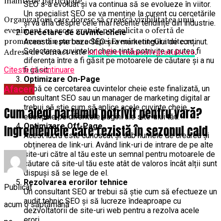
înainte de participare.
SEO s-a evoluat și va continua să se evolueze în viitor.
Un specialist SEO se va menține la curent cu cercetările
Organizatorii care doresc să crească vizibilitatea unui
și va afla despre cele mai recente tendințe din industrie.
eveniment cu acces gratuit pot solicita o ofertă de
Cercetare de cuvinte cheie
promovare din partea echipei EvenimenteGratuite.ro.
Aceasta este baza SEO și a marketingului de conținut.
Selectarea cuvintelor cheie țintă potrivite ar putea fi
Adresa de contact este
salut@evenimentegratuite.ro
.
diferența între a fi găsit pe motoarele de căutare și a nu
fi găsit.
Citeste in continuare
Optimizare On-Page
Afaceri
După ce cercetarea cuvintelor cheie este finalizată, un
consultant SEO sau un manager de marketing digital ar
trebui să știe cum să aplice acele cuvinte cheie
Cum alegi parfumul potrivit pentru vară?
esențiale pe diferitele pagini ale site-ului tău.
Optimizare Off-Page
Ingredientele care rezistă în sezonul cald
Acest lucru este cunoscut și sub numele de crearea și
obținerea de link-uri. Având link-uri de intrare de pe alte
site-uri către al tău este un semnal pentru motoarele de
căutare că site-ul tău este atât de valoros încât alții sunt
dispuși să se lege de el.
Rezolvarea erorilor tehnice
Publicat
Un consultant SEO ar trebui să știe cum să efectueze un
audit tehnic SEO și să lucreze îndeaproape cu
acum o săptămână
dezvoltatorii de site-uri web pentru a rezolva acele
erori.