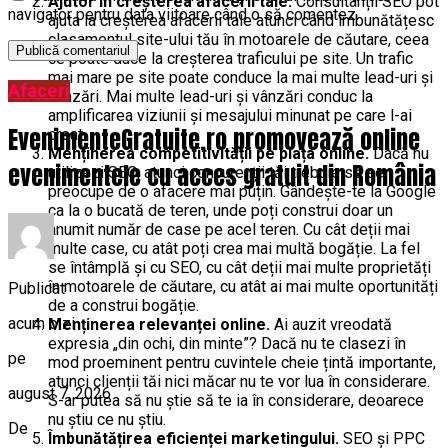
Ajutor în creșterea afacerii tale.
Consultanții SEO pot
navigator pentru data viitoare când o să comentez.
ajuta la creșterea afacerii tale atunci când îmbunătățesc
clasamentul site-ului tău în motoarele de căutare, ceea
ce poate duce la creșterea traficului pe site. Un trafic
mai mare pe site poate conduce la mai multe lead-uri și
Afaceri
vânzări. Mai multe lead-uri și vânzări conduc la
amplificarea viziunii și mesajului minunat pe care l-ai
EvenimenteGratuite.ro promovează online
creat.
Menținerea competitivității pe piața online.
Dacă nu
evenimentele cu acces gratuit din România
utilizezi SEO, atunci concurenții tăi trebuie să se
preocupe de o afacere mai puțin. Gândește-te la Google
ca la o bucată de teren, unde poți construi doar un
anumit număr de case pe acel teren. Cu cât deții mai
multe case, cu atât poți crea mai multă bogăție. La fel
se întâmplă și cu SEO, cu cât deții mai multe proprietăți
în motoarele de căutare, cu atât ai mai multe oportunități
Publicat
de a construi bogăție.
acum o zi
Menținerea relevanței online.
Ai auzit vreodată
expresia „din ochi, din minte”? Dacă nu te clasezi în
pe
mod proeminent pentru cuvintele cheie țintă importante,
atunci clienții tăi nici măcar nu te vor lua în considerare.
august 7, 2026
S-ar putea să nu știe să te ia în considerare, deoarece
nu știu ce nu știu.
De
Îmbunătățirea eficienței marketingului.
SEO și PPC