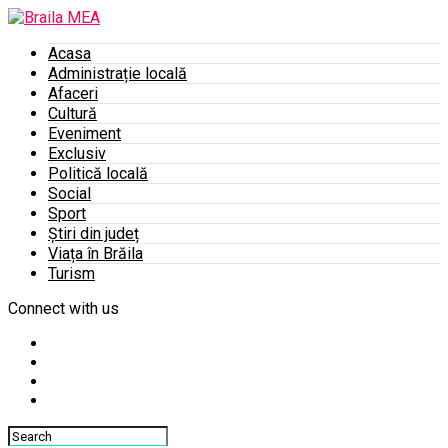
Acasa
Administrație locală
Afaceri
Cultură
Eveniment
Exclusiv
Politică locală
Social
Sport
Știri din județ
Viața în Brăila
Turism
Connect with us