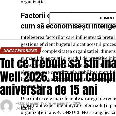
organizație.
Factorii care influențează preț
COMENTE
cum să economisești intelige
Înțelegerea factorilor care influențează prețul 
gestiona eficient bugetul alocat acestui proces. 
UNCATEGORIZED
funcție de complexitatea organizației, dimens
Tot ce trebuie sa stii i
numărul de angajați și gradul de pregătire iniț
De asemenea, onorariul organismului de certifi
Well 2026. Ghidul compl
elemente care contribuie la stabilirea prețului 
inteligente de a optimiza costurile certificării 
aniversara de 15 ani
procesului.
Una dintre cele mai eficiente strategii de redu
Publicat
acum 19 ore
pe
august 5, 2026
consultant experimentat, care oferă soluții per
De
b2bseo
organizației tale. 4CONSULTING se angajează s