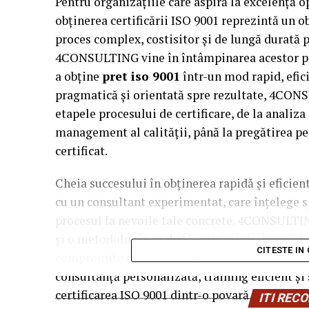
Pentru organizațiile care aspiră la excelență o
obținerea certificării ISO 9001 reprezintă un ob
proces complex, costisitor și de lungă durată
4CONSULTING vine în întâmpinarea acestor pre
a obține
pret iso 9001
într-un mod rapid, efic
pragmatică și orientată spre rezultate, 4CON
etapele procesului de certificare, de la analiz
management al calității, până la pregătirea pen
certificat.
Cheia succesului în obținerea rapidă și eficient
cu un consultant experimentat, care înțelege sp
procesul la nevoile tale concrete. 4CONSULTIN
și o metodologie probată, care minimizează timp
CITESTE IN
compromite calitatea implementării sistemulu
consultanță personalizată, training eficient 
certificarea ISO 9001 dintr-o povară, într-o inv
ITI RE