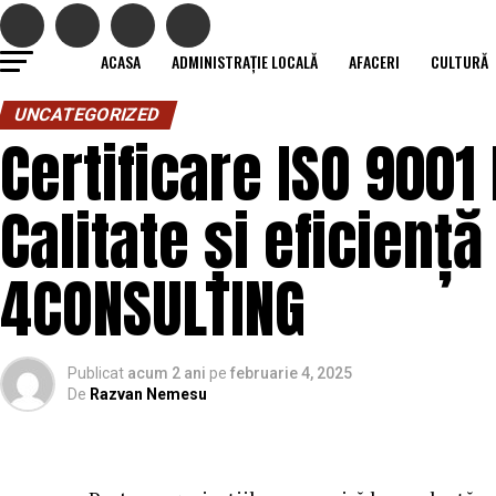
ACASA
ADMINISTRAȚIE LOCALĂ
AFACERI
CULTURĂ
UNCATEGORIZED
Certificare ISO 9001 
Calitate și eficienț
4CONSULTING
Publicat
acum 2 ani
pe
februarie 4, 2025
De
Razvan Nemesu