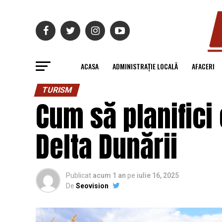
ACASA
ADMINISTRAȚIE LOCALĂ
AFACERI
TURISM
Cum să planifici
Delta Dunării
Publicat
acum 1 an
pe
iulie 16, 2025
De
Seovision