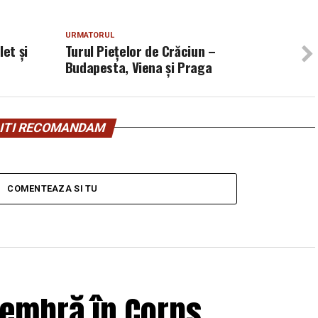
URMATORUL
et și
Turul Piețelor de Crăciun –
Budapesta, Viena și Praga
ITI RECOMANDAM
COMENTEAZA SI TU
membră în Corps