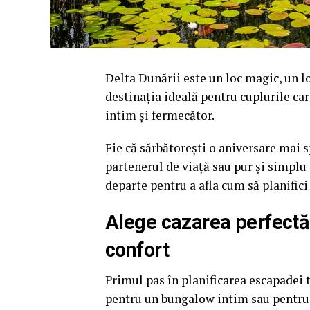
Delta Dunării este un loc magic, un lo
destinația ideală pentru cuplurile car
intim și fermecător.
Fie că sărbătorești o aniversare mai s
partenerul de viață sau pur și simplu
departe pentru a afla cum să planific
Alege cazarea perfectă î
confort
Primul pas în planificarea escapadei t
pentru un bungalow intim sau pentru 