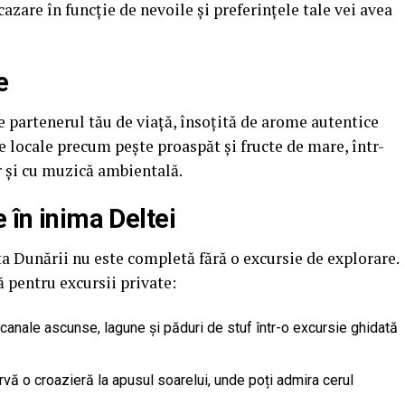
cazare în funcție de nevoile și preferințele tale vei avea
e
e partenerul tău de viață, însoțită de arome autentice
e locale precum pește proaspăt și fructe de mare, într-
r și cu muzică ambientală.
 în inima Deltei
a Dunării nu este completă fără o excursie de explorare.
 pentru excursii private:
 canale ascunse, lagune și păduri de stuf într-o excursie ghidată
ă o croazieră la apusul soarelui, unde poți admira cerul