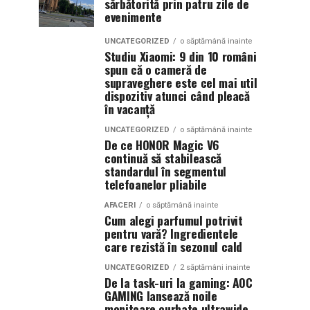
sărbătorită prin patru zile de
evenimente
UNCATEGORIZED
o săptămână inainte
Studiu Xiaomi: 9 din 10 români
spun că o cameră de
supraveghere este cel mai util
dispozitiv atunci când pleacă
în vacanță
UNCATEGORIZED
o săptămână inainte
De ce HONOR Magic V6
continuă să stabilească
standardul în segmentul
telefoanelor pliabile
AFACERI
o săptămână inainte
Cum alegi parfumul potrivit
pentru vară? Ingredientele
care rezistă în sezonul cald
UNCATEGORIZED
2 săptămâni inainte
De la task-uri la gaming: AOC
GAMING lansează noile
monitoare curbate ultrawide