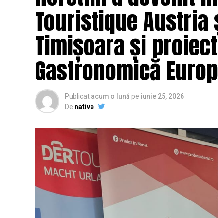
Touristique Austria
Timișoara și proiec
Gastronomică Europ
Publicat
acum o lună
pe
iunie 25, 2026
De
native