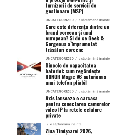
furnizorii de servicii de
gestionare (MSP)
UNCATEGORIZED
o săptămână inainte
Care este diferența dintre un
brand coreean și unul
european? Și de ce Geek &
Gorgeous a împrumutat
trăsături coreene
UNCATEGORIZED
o săptămână inainte
Dincolo de capacitatea
bateriei: cum regândește
HONOR Magic V6 autonomia
unui telefon pliabil
UNCATEGORIZED
o săptămână inainte
Axis lanseaza o carcasa
pentru conectarea camerelor
video IP la retele celulare
private
o săptămână inainte
Ziua Timișoarei 2026,