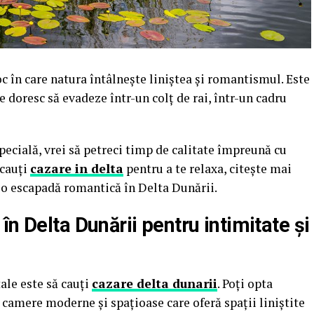
c în care natura întâlnește liniștea și romantismul. Este
e doresc să evadeze într-un colț de rai, într-un cadru
pecială, vrei să petreci timp de calitate împreună cu
 cauți
cazare in delta
pentru a te relaxa, citește mai
i o escapadă romantică în Delta Dunării.
n Delta Dunării pentru intimitate și
ale este să cauți
cazare delta dunarii
. Poți opta
camere moderne și spațioase care oferă spații liniștite