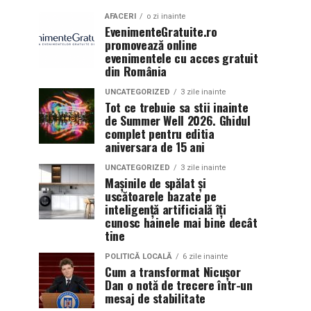
AFACERI
o zi inainte
EvenimenteGratuite.ro
promovează online
evenimentele cu acces gratuit
din România
UNCATEGORIZED
3 zile inainte
Tot ce trebuie sa stii inainte
de Summer Well 2026. Ghidul
complet pentru editia
aniversara de 15 ani
UNCATEGORIZED
3 zile inainte
Mașinile de spălat și
uscătoarele bazate pe
inteligență artificială îți
cunosc hainele mai bine decât
tine
POLITICĂ LOCALĂ
6 zile inainte
Cum a transformat Nicușor
Dan o notă de trecere într-un
mesaj de stabilitate