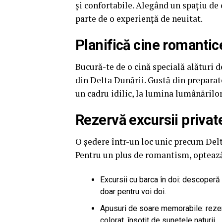
și confortabile. Alegând un spațiu de 
parte de o experiență de neuitat.
Planifică cine romantic
Bucură-te de o cină specială alături d
din Delta Dunării. Gustă din preparat
un cadru idilic, la lumina lumânărilo
Rezervă excursii private
O ședere într-un loc unic precum Delt
Pentru un plus de romantism, optează
Excursii cu barca în doi: descoperă
doar pentru voi doi.
Apusuri de soare memorabile: rezerv
colorat, însoțit de sunetele naturii.