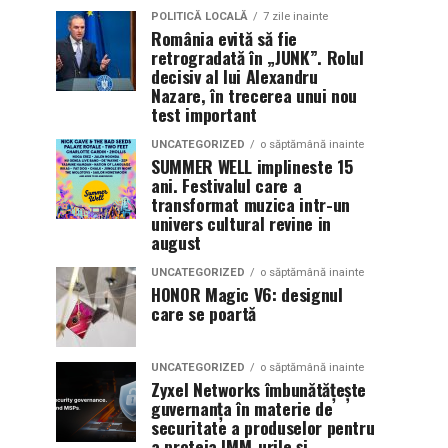
POLITICĂ LOCALĂ
7 zile inainte
România evită să fie
retrogradată în „JUNK”. Rolul
decisiv al lui Alexandru
Nazare, în trecerea unui nou
test important
UNCATEGORIZED
o săptămână inainte
SUMMER WELL implineste 15
ani. Festivalul care a
transformat muzica intr-un
univers cultural revine in
august
UNCATEGORIZED
o săptămână inainte
HONOR Magic V6: designul
care se poartă
UNCATEGORIZED
o săptămână inainte
Zyxel Networks îmbunătățește
guvernanța în materie de
securitate a produselor pentru
a proteja IMM-urile și