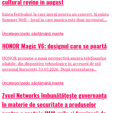
cultural revine in august
Exista festivaluri la care mergi pentru un concert. Si exista
Summer Well – locul in care muzica este doar inceputul....
Uncategorized
o săptămână inainte
HONOR Magic V6: designul care se poartă
HONOR propune o nouă perspectivă asupra telefoanelor
pliabile: din dispozitive tehnologice în accesorii de stil
personal București, 31.07.2026: După prezentarea...
Uncategorized
o săptămână inainte
Zyxel Networks îmbunătățește guvernanța
în materie de securitate a produselor