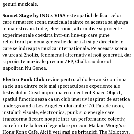
genuri muzicale.
Sunset Stage by ING x VISA
este spatiul dedicat celor
care urmaresc scena muzicala inainte ca aceasta sa ajunga
in mainstream. Indie, electronic, alternative si proiecte
experimentale coexista intr-un line-up care pune
reflectorul pe noua generatie de artisti si pe directiile in
care se indreapta muzica internationala. Pe aceasta scena
va urca si 2hollis, fenomenul alternativ al noii generatii, dar
si proiecte muzicale precum ZEP, Chalk sau duo-ul
napolitan Nu Genea.
Electro Punk Club
revine pentru al doilea an si continua
sa fie una dintre cele mai spectaculoase experiente ale
festivalului. Creat impreuna cu colectivul Space Objekt,
spatiul functioneaza ca un club imersiv inspirat de estetica
underground a Los Angeles-ului anilor ’70. Fatade neon,
instalatii vizuale, electronica, punk si o energie care
transforma fiecare noapte intr-un performance colectiv,
cu referinte la locuri legendare precum Madam Wong’s si
Hong Kong Cafe. Aici ii veti gasi pe britanicii The Molotovs,