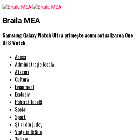
Braila MEA
Samsung Galaxy Watch Ultra primește acum actualizarea One
UI 8 Watch
Acasa
Administrație locală
Afaceri
Cultură
Eveniment
Exclusiv
Politică locală
Social
Sport
Știri din județ
Viața în Brăila
Turism