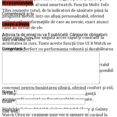
Iti recomandam
ecranul compact al unui smartwatch. Funcția Multi-Info
Tiles reunește totul, de la indicatori de sănătate până la
Comenteaza si tu
prognoza meteo, într-un afișaj personalizabil, oferind
utilizatorilor informațiile de care au nevoie, exact atunci
Leave a Reply
când au nevoie de ele.
Adresa ta de email nu va fi publicată.
Câmpurile obligatorii
Între timp, Now Bar asigură acces rapid și constant la
sunt marcate cu
*
activitatea în curs. Toate aceste funcții One UI 8 Watch se
integrează perfect cu performanța robustă și durabilitatea
Comentariu
*
modelului Galaxy Watch Ultra.
Galaxy Watch Ultra rămâne cel mai bun asistent portabil
pentru cei care iubesc aventura în aer liber, fiind disponibil
în patru finisaje uimitoare din titan – inclusiv noul
Titanium Blue. Pe de altă parte, Galaxy Watch8 este
conceput pentru bunăstarea zilnică, oferind confort și stil,
Nume
*
în timp ce Galaxy Watch8 Classic oferă o eleganță
atemporală asociată cu funcționalități avansate.
Email
*
Modelele Galaxy Watch8, Galaxy Watch8 Clasic și Galaxy
Site web
Watch Ultra în Titanium Blue vor fi lansate în curând la