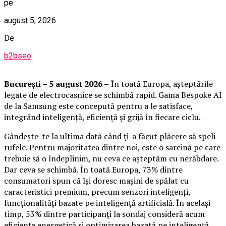
pe
august 5, 2026
De
b2bseo
București – 5 august 2026 –
În toată Europa, așteptările
legate de electrocasnice se schimbă rapid. Gama Bespoke AI
de la Samsung este concepută pentru a le satisface,
integrând inteligență, eficiență și grijă în fiecare ciclu.
Gândește-te la ultima dată când ți-a făcut plăcere să speli
rufele. Pentru majoritatea dintre noi, este o sarcină pe care
trebuie să o îndeplinim, nu ceva ce așteptăm cu nerăbdare.
Dar ceva se schimbă. În toată Europa, 73% dintre
consumatori spun că își doresc mașini de spălat cu
caracteristici premium, precum senzori inteligenți,
funcționalități bazate pe inteligență artificială. În același
timp, 53% dintre participanți la sondaj consideră acum
eficiența energetică și optimizarea bazată pe inteligență