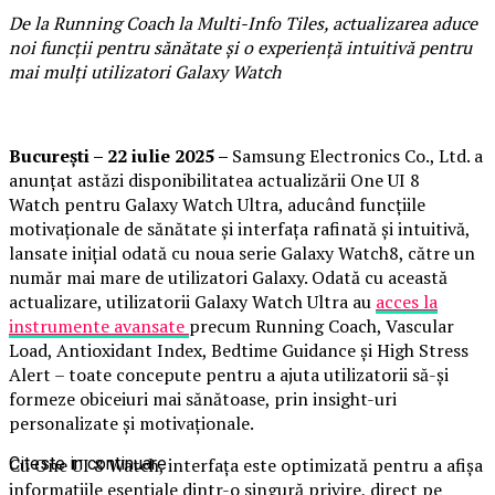
De la Running Coach la Multi-Info Tiles, actualizarea aduce
noi funcții pentru sănătate și o experiență intuitivă pentru
mai mulți utilizatori Galaxy Watch
București – 22 iulie 2025 –
Samsung Electronics Co., Ltd. a
anunțat astăzi disponibilitatea actualizării One UI 8
Watch pentru Galaxy Watch Ultra, aducând funcțiile
motivaționale de sănătate și interfața rafinată și intuitivă,
lansate inițial odată cu noua serie Galaxy Watch8, către un
număr mai mare de utilizatori Galaxy. Odată cu această
actualizare, utilizatorii Galaxy Watch Ultra au
acces la
instrumente avansate
precum Running Coach, Vascular
Load, Antioxidant Index, Bedtime Guidance și High Stress
Alert – toate concepute pentru a ajuta utilizatorii să-și
formeze obiceiuri mai sănătoase, prin insight-uri
personalizate și motivaționale.
Cu One UI 8 Watch, interfața este optimizată pentru a afișa
Citeste in continuare
informațiile esențiale dintr-o singură privire, direct pe