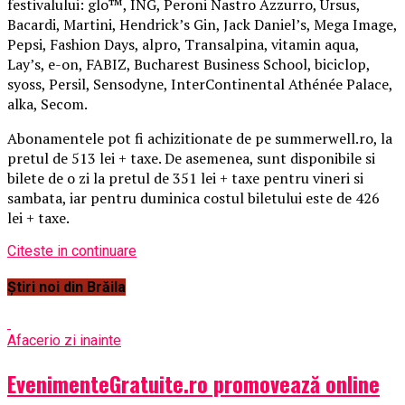
festivalului: glo™, ING, Peroni Nastro Azzurro, Ursus,
Bacardi, Martini, Hendrick’s Gin, Jack Daniel’s, Mega Image,
Pepsi, Fashion Days, alpro, Transalpina, vitamin aqua,
Lay’s, e-on, FABIZ, Bucharest Business School, biciclop,
syoss, Persil, Sensodyne, InterContinental Athénée Palace,
alka, Secom.
Abonamentele pot fi achizitionate de pe summerwell.ro, la
pretul de 513 lei + taxe. De asemenea, sunt disponibile si
bilete de o zi la pretul de 351 lei + taxe pentru vineri si
sambata, iar pentru duminica costul biletului este de 426
lei + taxe.
Citeste in continuare
Știri noi din Brăila
Afaceri
o zi inainte
EvenimenteGratuite.ro promovează online