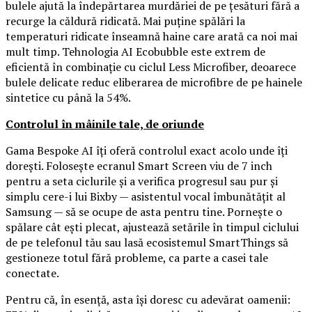
bulele ajută la îndepărtarea murdăriei de pe țesături fără a
recurge la căldură ridicată. Mai puține spălări la
temperaturi ridicate înseamnă haine care arată ca noi mai
mult timp. Tehnologia AI Ecobubble este extrem de
eficientă în combinație cu ciclul Less Microfiber, deoarece
bulele delicate reduc eliberarea de microfibre de pe hainele
sintetice cu până la 54%.
Controlul în mâinile tale, de oriunde
Gama Bespoke AI îți oferă controlul exact acolo unde îți
dorești. Folosește ecranul Smart Screen viu de 7 inch
pentru a seta ciclurile și a verifica progresul sau pur și
simplu cere-i lui Bixby — asistentul vocal îmbunătățit al
Samsung — să se ocupe de asta pentru tine. Pornește o
spălare cât ești plecat, ajustează setările în timpul ciclului
de pe telefonul tău sau lasă ecosistemul SmartThings să
gestioneze totul fără probleme, ca parte a casei tale
conectate.
Pentru că, în esență, asta își doresc cu adevărat oamenii: