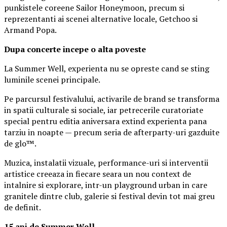
punkistele coreene Sailor Honeymoon, precum si
reprezentanti ai scenei alternative locale, Getchoo si
Armand Popa.
Dupa concerte incepe o alta poveste
La Summer Well, experienta nu se opreste cand se sting
luminile scenei principale.
Pe parcursul festivalului, activarile de brand se transforma
in spatii culturale si sociale, iar petrecerile curatoriate
special pentru editia aniversara extind experienta pana
tarziu in noapte — precum seria de afterparty-uri gazduite
de glo™.
Muzica, instalatii vizuale, performance-uri si interventii
artistice creeaza in fiecare seara un nou context de
intalnire si explorare, intr-un playground urban in care
granitele dintre club, galerie si festival devin tot mai greu
de definit.
15 ani de Summer Well