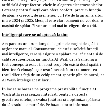
artificială drept factori-cheie în alegerea electrocasnicelor.
Cererea pentru funcții care oferă confort, precum funcția
de abur, a crescut, de asemenea, cu 19% de la un an la altul,
între 2024 și 2025. Mesajul este clar: oamenii nu vor doar o
mașină de spălat. Ei vor un mod mai inteligent de a trăi.
Inteligență care se adaptează la tine
Am parcurs un drum lung de la primele mașini de spălat
acționate manual. Consumatorii de astăzi solicită funcții
mai inteligente, care să asigure o spălare mai eficientă și de
calitate superioară, iar funcția AI Wash de la Samsung a
fost concepută exact în acest scop. Nu există două spălări
identice. O cămașă ușor uzată necesită un tratament cu
totul diferit față de un echipament sportiv plin de noroi, iar
AI Wash înțelege acest lucru.
În loc să se bazeze pe programe prestabilite, funcția AI
Wash utilizează senzori integrați pentru a detecta
greutatea rufelor, a evalua țesătura și a optimiza spălarea
după gradul de murdărie. Pe baza acestor informații,