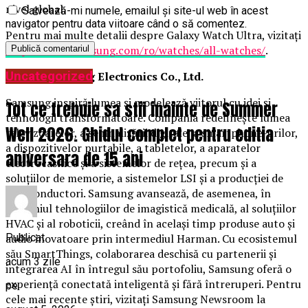
nivel global.
Salvează-mi numele, emailul și site-ul web în acest
navigator pentru data viitoare când o să comentez.
Pentru mai multe detalii despre Galaxy Watch Ultra, vizitați
https://www.samsung.com/ro/watches/all-watches/
.
Uncategorized
Despre Samsung Electronics Co., Ltd.
Samsung inspiră lumea și modelează viitorul cu idei și
Tot ce trebuie sa stii inainte de Summer
tehnologii transformatoare. Compania redefinește lumea
Well 2026. Ghidul complet pentru editia
televizoarelor, a semnalizării digitale, a smartphone-urilor,
a dispozitivelor purtabile, a tabletelor, a aparatelor
aniversara de 15 ani
electrocasnice și a sistemelor de rețea, precum și a
soluțiilor de memorie, a sistemelor LSI și a producției de
semiconductori. Samsung avansează, de asemenea, în
domeniul tehnologiilor de imagistică medicală, al soluțiilor
HVAC și al roboticii, creând în același timp produse auto și
Publicat
audio inovatoare prin intermediul Harman. Cu ecosistemul
său SmartThings, colaborarea deschisă cu partenerii și
acum 3 zile
integrarea AI în întregul său portofoliu, Samsung oferă o
experiență conectată inteligentă și fără întreruperi. Pentru
pe
cele mai recente știri, vizitați Samsung Newsroom la