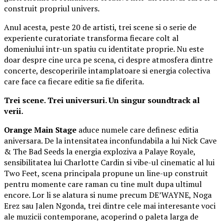
construit propriul univers.
Anul acesta, peste 20 de artisti, trei scene si o serie de
experiente curatoriate transforma fiecare colt al
domeniului intr-un spatiu cu identitate proprie. Nu este
doar despre cine urca pe scena, ci despre atmosfera dintre
concerte, descoperirile intamplatoare si energia colectiva
care face ca fiecare editie sa fie diferita.
Trei scene. Trei universuri. Un singur soundtrack al
verii.
Orange Main Stage
aduce numele care definesc editia
aniversara. De la intensitatea inconfundabila a lui Nick Cave
& The Bad Seeds la energia exploziva a Palaye Royale,
sensibilitatea lui Charlotte Cardin si vibe-ul cinematic al lui
Two Feet, scena principala propune un line-up construit
pentru momente care raman cu tine mult dupa ultimul
encore. Lor li se alatura si nume precum DE’WAYNE, Noga
Erez sau Jalen Ngonda, trei dintre cele mai interesante voci
ale muzicii contemporane, acoperind o paleta larga de