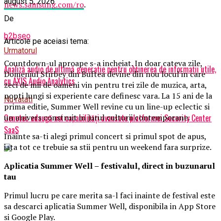
august 5, 2026
news.samsung.com/ro
.
De
b2bseo
Articole pe aceiasi tema:
Urmatorul
Countdown-ul aproape s-a incheiat. In doar cateva zile,
Analiză audio de ultimă generație pentru obținerea de informații utile,
Domeniul Stirbey din Buftea devine din nou locul in care
cu AXIS Audio Analytics
zeci de mii de oameni vin pentru trei zile de muzica, arta,
nopti lungi si experiente care definesc vara. La 15 ani de la
Nu ratati
prima editie, Summer Well revine cu un line-up eclectic si
un univers construit in jurul culturii contemporane.
Genetec adaugă noi capabilități avansate platformei Security Center
SaaS
Inainte sa-ti alegi primul concert si primul spot de apus,
iata tot ce trebuie sa stii pentru un weekend fara surprize.
Aplica
t
ia Summer Well
– festivalul, direct in buzunarul
tau
Primul lucru pe care merita sa-l faci inainte de festival este
sa descarci aplicatia Summer Well, disponibila in App Store
si Google Play.