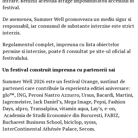
intrare. Refuzul acestuia atrage imposibilitatea accesului in
festival.
De asemenea, Summer Well promoveaza un mediu sigur si
responsabil, iar consumul de substante interzise este strict
interzis.
Regulamentul complet, impreuna cu lista obiectelor
permise si interzise, poate fi consultat pe site-ul oficial al
festivalului.
Un festival construit
impreuna cu partenerii sai
Summer Well 2026 este un festival Orange, sustinut de
parteneri care contribuie la experienta editiei aniversare:
glo™, ING, Peroni Nastro Azzurro, Ursus, Bacardi, Martini,
Jagermeister, Jack Daniel’s, Mega Image, Pepsi, Fashion
Days, alpro, Transalpina, vitamin aqua, Lay’s, e-on,
Academia de Studii Economice din Bucuresti, FABIZ,
Bucharest Business School, biciclop, syoss,
InterContinental Athénée Palace, Secom.