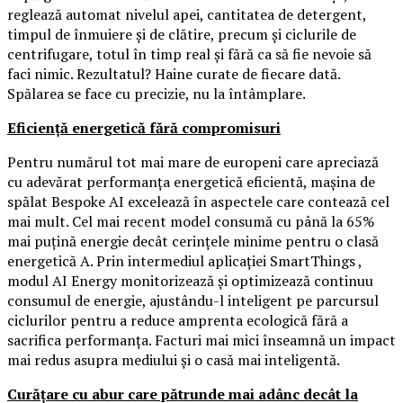
reglează automat nivelul apei, cantitatea de detergent,
timpul de înmuiere și de clătire, precum și ciclurile de
centrifugare, totul în timp real și fără ca să fie nevoie să
faci nimic. Rezultatul? Haine curate de fiecare dată.
Spălarea se face cu precizie, nu la întâmplare.
Eficiență energetică fără compromisuri
Pentru numărul tot mai mare de europeni care apreciază
cu adevărat performanța energetică eficientă, mașina de
spălat Bespoke AI excelează în aspectele care contează cel
mai mult. Cel mai recent model consumă cu până la 65%
mai puțină energie decât cerințele minime pentru o clasă
energetică A. Prin intermediul aplicației SmartThings ,
modul AI Energy monitorizează și optimizează continuu
consumul de energie, ajustându-l inteligent pe parcursul
ciclurilor pentru a reduce amprenta ecologică fără a
sacrifica performanța. Facturi mai mici înseamnă un impact
mai redus asupra mediului și o casă mai inteligentă.
Curățare cu abur care pătrunde mai adânc decât la