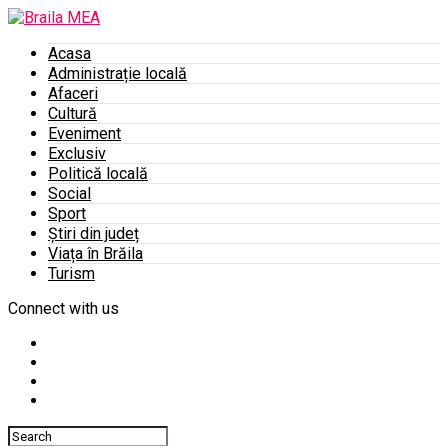
Acasa
Administrație locală
Afaceri
Cultură
Eveniment
Exclusiv
Politică locală
Social
Sport
Știri din județ
Viața în Brăila
Turism
Connect with us