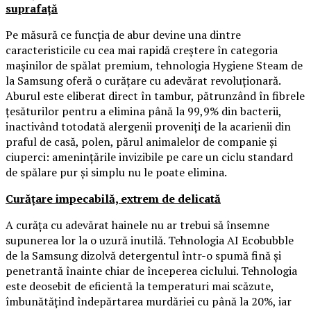
suprafață
Pe măsură ce funcția de abur devine una dintre
caracteristicile cu cea mai rapidă creștere în categoria
mașinilor de spălat premium, tehnologia Hygiene Steam de
la Samsung oferă o curățare cu adevărat revoluționară.
Aburul este eliberat direct în tambur, pătrunzând în fibrele
țesăturilor pentru a elimina până la 99,9% din bacterii,
inactivând totodată alergenii proveniți de la acarienii din
praful de casă, polen, părul animalelor de companie și
ciuperci: amenințările invizibile pe care un ciclu standard
de spălare pur și simplu nu le poate elimina.
Curățare impecabilă, extrem de delicată
A curăța cu adevărat hainele nu ar trebui să însemne
supunerea lor la o uzură inutilă. Tehnologia AI Ecobubble
de la Samsung dizolvă detergentul într-o spumă fină și
penetrantă înainte chiar de începerea ciclului. Tehnologia
este deosebit de eficientă la temperaturi mai scăzute,
îmbunătățind îndepărtarea murdăriei cu până la 20%, iar