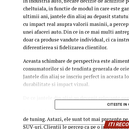
In industria auto, fiecare decizie de achizitie 
cheltuiala, in functie de modul in care este gan
ultimii ani, jantele din aliaj au depasit statut
cu impact real asupra valorii masinii, a percepti
unei afaceri auto. Din ce in ce mai multi antre
doar ca produse vandute individual, ci ca inst
diferentierea si fidelizarea clientilor.
Aceasta schimbare de perspectiva este alimen
consumatorilor si de tendinta generala de ori
Jantele din aliaj se inscriu perfect in aceasta l
durabilitate si impact vizual.
De ce jantele din aliaj au devenit relevante pe
CITESTE IN
In trecut, jantele din aliaj erau asociate in p
de tuning. Astazi, ele sunt tot mai prezente pe
ITI RE
SUV-uri. Clientii le percep ca pe o imbunatatire