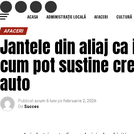
ACASA
ADMINISTRAȚIE LOCALĂ
AFACERI
CULTURĂ
AFACERI
Jantele din aliaj ca 
cum pot sustine cre
auto
Publicat
acum 6 luni
pe
februarie 2, 2026
De
Succes