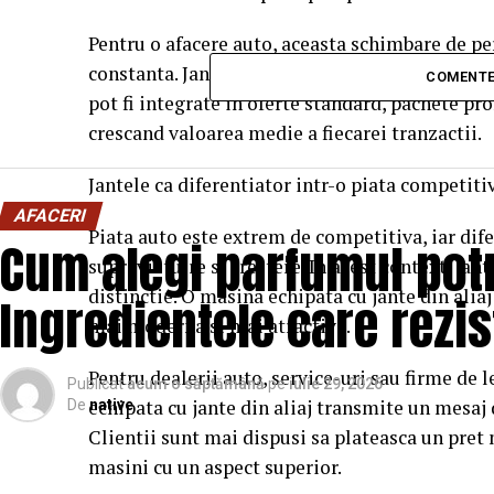
Pentru o afacere auto, aceasta schimbare de pe
constanta. Jantele din aliaj nu mai sunt o nisa,
COMENTE
pot fi integrate in oferte standard, pachete pr
crescand valoarea medie a fiecarei tranzactii.
Jantele ca diferentiator intr-o piata competiti
AFACERI
Piata auto este extrem de competitiva, iar dif
Cum alegi parfumul potr
supravietuire si crestere. In acest context, jan
distinctie. O masina echipata cu jante din aliaj
Ingredientele care rezis
mai moderna si mai atractiva.
Pentru dealerii auto, service-uri sau firme de 
Publicat
acum o săptămână
pe
iulie 29, 2026
echipata cu jante din aliaj transmite un mesaj 
De
native
Clientii sunt mai dispusi sa plateasca un pret
masini cu un aspect superior.