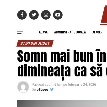
ACASA
ADMINISTRAȚIE LOCALĂ
AFACERI
ȘTIRI DIN JUDEȚ
Somn mai bun în 
dimineața ca să
Publicat
acum 5 luni
pe
februarie 24, 2026
De
b2bseo