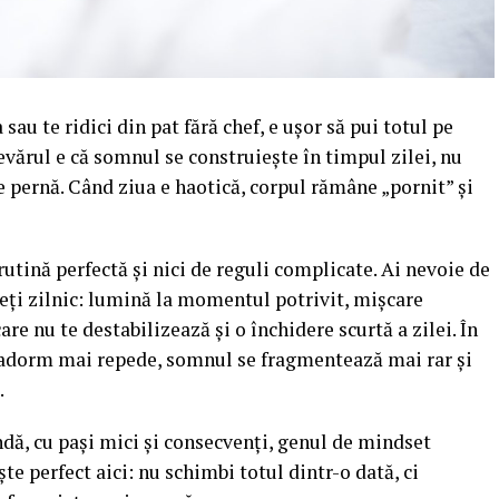
au te ridici din pat fără chef, e ușor să pui totul pe
evărul e că somnul se construiește în timpul zilei, nu
 pernă. Când ziua e haotică, corpul rămâne „pornit” și
rutină perfectă și nici de reguli complicate. Ai nevoie de
peți zilnic: lumină la momentul potrivit, mișcare
are nu te destabilizează și o închidere scurtă a zilei. În
 adorm mai repede, somnul se fragmentează mai rar și
.
ndă, cu pași mici și consecvenți, genul de mindset
te perfect aici: nu schimbi totul dintr-o dată, ci