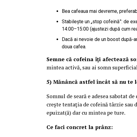
Bea cafeaua mai devreme, preferabil
Stabilește un „stop cofeină”: de exe
14:00–15:00 (ajustezi după cum rea
Dacă ai nevoie de un boost după-ami
doua cafea.
Semne că cofeina îți afectează s
mintea activă, sau ai somn superficial 
5) Mănâncă astfel încât să nu te 
Somnul de seară e adesea sabotat de 
crește tentația de cofeină târzie sau de
epuizat(ă) dar cu mintea pe ture.
Ce faci concret la prânz: