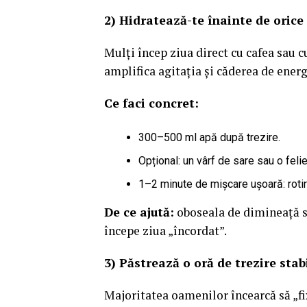
2) Hidratează-te înainte de orice
Mulți încep ziua direct cu cafea sau c
amplifica agitația și căderea de energ
Ce faci concret:
300–500 ml apă după trezire.
Opțional: un vârf de sare sau o felie
1–2 minute de mișcare ușoară: rotiri
De ce ajută:
oboseala de dimineață se
începe ziua „încordat”.
3) Păstrează o oră de trezire sta
Majoritatea oamenilor încearcă să „f