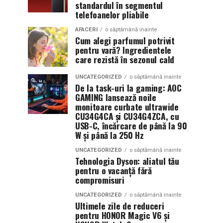
standardul în segmentul
telefoanelor pliabile
AFACERI
o săptămână inainte
Cum alegi parfumul potrivit
pentru vară? Ingredientele
care rezistă în sezonul cald
UNCATEGORIZED
o săptămână inainte
De la task-uri la gaming: AOC
GAMING lansează noile
monitoare curbate ultrawide
CU34G4CA și CU34G4ZCA, cu
USB-C, încărcare de până la 90
W și până la 250 Hz
UNCATEGORIZED
o săptămână inainte
Tehnologia Dyson: aliatul tău
pentru o vacanță fără
compromisuri
UNCATEGORIZED
o săptămână inainte
Ultimele zile de reduceri
pentru HONOR Magic V6 și