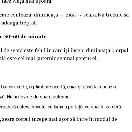
 face viața mai ușoară.
ea care contează: dimineața → ziua → seara. Nu trebuie să
i adaugă treptat.
le 30–60 de minute
de seară este felul în care îți începi dimineața. Corpul
ală este cel mai puternic semnal pentru el.
 balcon, curte, o plimbare scurtă, chiar și până la magazin.
ză. Nu ai nevoie de soare puternic.
 fereastră câteva minute, cu lumina pe față, nu doar în cameră.
 seara corpul începe mai ușor să intre în modul de