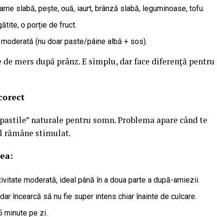
arne slabă, pește, ouă, iaurt, brânză slabă, leguminoase, tofu.
tite, o porție de fruct.
te moderată (nu doar paste/pâine albă + sos).
de mers după prânz. E simplu, dar face diferență pentru
 corect
„pastile” naturale pentru somn. Problema apare când te
pul rămâne stimulat.
ea:
vitate moderată, ideal până în a doua parte a după-amiezii.
dar încearcă să nu fie super intens chiar înainte de culcare.
 minute pe zi.