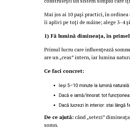
construiești un sistem simplu care îți
Mai jos ai 10 pași practici, în ordin
îi aplici pe toți de mâine; alege 3–4 ș
1) Fă lumină dimineața, în prime
Primul lucru care influențează somnul 
are un „ceas” intern, iar lumina natur
Ce faci concret:
Ieși 5–10 minute la lumină naturală:
Dacă e iarnă/înnorat: tot funcționea
Dacă lucrezi în interior: stai lângă
De ce ajută:
când „setezi” dimineața,
somn.