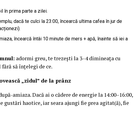
 în prima parte a zilei.
mplu, dacă te culci la 23:00, încearcă ultima cafea în jur de
cționezi).
aza, încearcă întâi 10 minute de mers + apă, înainte să iei a
omnul:
adormi greu, te trezești la 3–4 dimineața cu
fără să înțelegi de ce.
lovească „zidul” de la prânz
după-amiaza. Dacă ai o cădere de energie la 14:00–16:00,
 gustări haotice, iar seara ajungi fie prea agitat(ă), fie