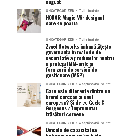
august
UNCATEGORIZED
7 zile inainte
HONOR Magic V6: designul
care se poartă
UNCATEGORIZED
7 zile inainte
Zyxel Networks îmbunătățește
guvernanța în materie de
securitate a produselor pentru
a proteja IMM-urile și
furnizorii de servicii de
gestionare (MSP)
UNCATEGORIZED
o săptămână inainte
Care este diferența dintre un
brand coreean și unul
european? Și de ce Geek &
Gorgeous a împrumutat
trăsături coreene
UNCATEGORIZED
o săptămână inainte
Dincolo de capacitatea
bateriei: cum regândește