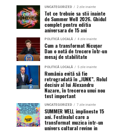
UNCATEGORIZED
2 zile inainte
Tot ce trebuie sa stii inainte
de Summer Well 2026. Ghidul
complet pentru editia
aniversara de 15 ani
POLITICĂ LOCALĂ
4 zile inainte
Cum a transformat Nicușor
Dan o notă de trecere într-un
mesaj de stabilitate
POLITICĂ LOCALĂ
5 zile inainte
România evită să fie
retrogradată în „JUNK”. Rolul
decisiv al lui Alexandru
Nazare, în trecerea unui nou
test important
UNCATEGORIZED
7 zile inainte
SUMMER WELL implineste 15
ani. Festivalul care a
transformat muzica intr-un
univers cultural revine in