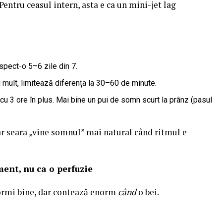
. Pentru ceasul intern, asta e ca un mini-jet lag
espect-o 5–6 zile din 7.
mult, limitează diferența la 30–60 de minute.
u 3 ore în plus. Mai bine un pui de somn scurt la prânz (pasul
ar seara „vine somnul” mai natural când ritmul e
ment, nu ca o perfuzie
dormi bine, dar contează enorm
când
o bei.