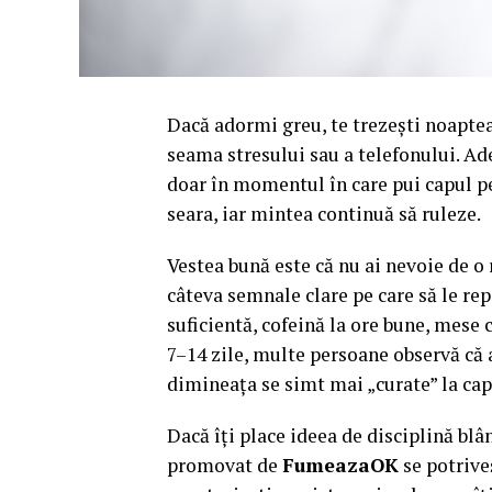
Dacă adormi greu, te trezești noaptea s
seama stresului sau a telefonului. Ad
doar în momentul în care pui capul pe
seara, iar mintea continuă să ruleze.
Vestea bună este că nu ai nevoie de o 
câteva semnale clare pe care să le re
suficientă, cofeină la ore bune, mese c
7–14 zile, multe persoane observă că
dimineața se simt mai „curate” la cap
Dacă îți place ideea de disciplină blâ
promovat de
FumeazaOK
se potriveș