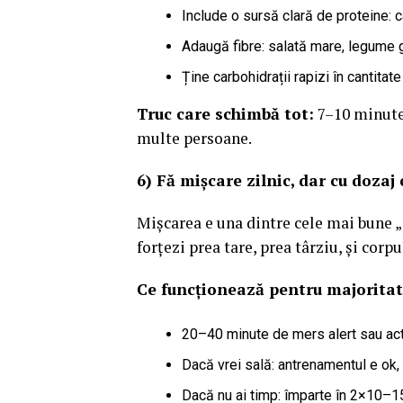
Include o sursă clară de proteine: c
Adaugă fibre: salată mare, legume gă
Ține carbohidrații rapizi în cantita
Truc care schimbă tot:
7–10 minute 
multe persoane.
6) Fă mișcare zilnic, dar cu dozaj
Mișcarea e una dintre cele mai bune 
forțezi prea tare, prea târziu, și cor
Ce funcționează pentru majoritat
20–40 minute de mers alert sau acti
Dacă vrei sală: antrenamentul e ok, 
Dacă nu ai timp: împarte în 2×10–15