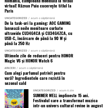
România, campioană mondială la fotbal
Flow și asistentul de cercetare NotebookLM.
virtual! Răzvan Puiu cucerește titlul la
Participantii minori trebuie sa aiba asupra lor
Paris
documentele necesare de identificare, iar cei cu varsta
de peste 12 ani trebuie sa prezinte si declaratia
UNCATEGORIZED
acum o săptămână
De la task-uri la gaming: AOC GAMING
completata si semnata de parinte sau tutorele legal.
lansează noile monitoare curbate
ultrawide CU34G4CA și CU34G4ZCA, cu
Toti participantii vor fi supusi unui control de securitate
USB-C, încărcare de până la 90 W și
la intrare. Refuzul acestuia atrage imposibilitatea
până la 250 Hz
accesului in festival.
UNCATEGORIZED
acum o săptămână
Ultimele zile de reduceri pentru HONOR
De asemenea, Summer Well promoveaza un mediu sigur
Magic V6 și HONOR Watch 6
si responsabil, iar consumul de substante interzise este
strict interzis.
AFACERI
acum o săptămână
Cum alegi parfumul potrivit pentru
vară? Ingredientele care rezistă în
Regulamentul complet, impreuna cu lista obiectelor
sezonul cald
permise si interzise, poate fi consultat pe site-ul oficial
al festivalului.
UNCATEGORIZED
acum 6 zile
SUMMER WELL implineste 15 ani.
Festivalul care a transformat muzica
Un festival construit
impreuna cu partenerii sai
intr-un univers cultural revine in august