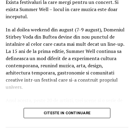
Exista festivaluri la care mergi pentru un concert. Si
propriul bilet inainte de a ajunge la festival.
exista Summer Well – locul in care muzica este doar
Ridica-t
i br
at
ara
inainte de festival
inceputul.
Daca esti dintre cei mai bine pregatiti, poti ridica, intre 3
In al doilea weekend din august (7-9 august), Domeniul
si 6 August, bratara din:
Stirbey Voda din Buftea devine din nou punctul de
intalnire al celor care cauta mai mult decat un line-up.
La 15 ani de la prima editie, Summer Well continua sa
Orange Shop Victoriei (9:00 – 18:00)
defineasca un mod diferit de a experimenta cultura
Orange Shop Plaza (12:00 – 20:00)
contemporana, reunind muzica, arta, design,
Orange Shop Park Lake (12:00 – 20:00)
arhitectura temporara, gastronomie si comunitati
creative intr-un festival care si-a construit propriul
Incepand cu luni, 3.08, batarile pot fi comandate si prin
univers.
aplicatia WOLT.
Anul acesta, peste 20 de artisti, trei scene si o serie de
Intre 3 si 6 august: 10:00 – 20:00
experiente curatoriate transforma fiecare colt al
CITESTE IN CONTINUARE
domeniului intr-un spatiu cu identitate proprie. Nu este
Vineri, 7 august: 10:00 – 13:00
doar despre cine urca pe scena, ci despre atmosfera
Ridicarea bratarilor inainte de festival se poate face
dintre concerte, descoperirile intamplatoare si energia