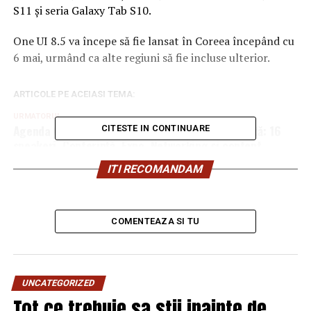
S11 și seria Galaxy Tab S10.
One UI 8.5 va începe să fie lansat în Coreea începând cu
6 mai, urmând ca alte regiuni să fie incluse ulterior.
ARTICOLE PE ACEIASI TEMA:
URMATORUL
Agenda GPeC SUMMIT 26 Mai 2026 este publicată: 16
CITESTE IN CONTINUARE
speakeri, Conferință, Expo, Networking și content
practic despre ce funcționează acum și ce urmează în E-
ITI RECOMANDAM
Commerce & Digital Marketing
NU RATATI
STUDIU: Trei din zece români nu au fost în 2025 la niciun
control de rutină. Alți doi din zece au fost doar la
COMENTEAZA SI TU
controlul obligatoriu, de medicina muncii
UNCATEGORIZED
Tot ce trebuie sa stii inainte de