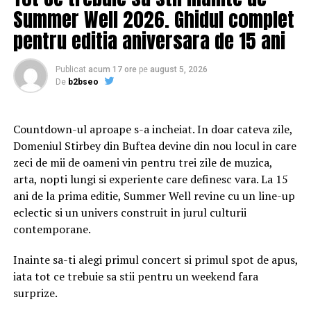
Summer Well 2026. Ghidul complet
pentru editia aniversara de 15 ani
Publicat
acum 17 ore
pe
august 5, 2026
De
b2bseo
Countdown-ul aproape s-a incheiat. In doar cateva zile,
Domeniul Stirbey din Buftea devine din nou locul in care
zeci de mii de oameni vin pentru trei zile de muzica,
arta, nopti lungi si experiente care definesc vara. La 15
ani de la prima editie, Summer Well revine cu un line-up
eclectic si un univers construit in jurul culturii
contemporane.
Inainte sa-ti alegi primul concert si primul spot de apus,
iata tot ce trebuie sa stii pentru un weekend fara
surprize.