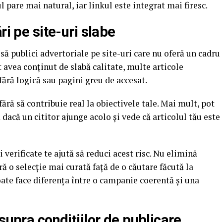
l pare mai natural, iar linkul este integrat mai firesc.
ri pe site-uri slabe
să publici advertoriale pe site-uri care nu oferă un cadru
 avea conținut de slabă calitate, multe articole
ără logică sau pagini greu de accesat.
ără să contribuie real la obiectivele tale. Mai mult, pot
acă un cititor ajunge acolo și vede că articolul tău este
 verificate te ajută să reduci acest risc. Nu elimină
ră o selecție mai curată față de o căutare făcută la
oate face diferența între o campanie coerentă și una
supra condițiilor de publicare