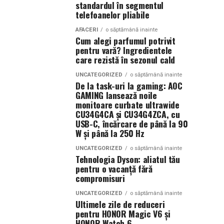
standardul în segmentul
telefoanelor pliabile
AFACERI
o săptămână inainte
Cum alegi parfumul potrivit
pentru vară? Ingredientele
care rezistă în sezonul cald
UNCATEGORIZED
o săptămână inainte
De la task-uri la gaming: AOC
GAMING lansează noile
monitoare curbate ultrawide
CU34G4CA și CU34G4ZCA, cu
USB-C, încărcare de până la 90
W și până la 250 Hz
UNCATEGORIZED
o săptămână inainte
Tehnologia Dyson: aliatul tău
pentru o vacanță fără
compromisuri
UNCATEGORIZED
o săptămână inainte
Ultimele zile de reduceri
pentru HONOR Magic V6 și
HONOR Watch 6