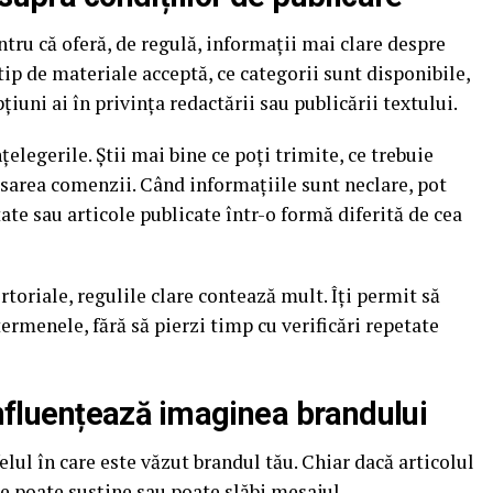
entru că oferă, de regulă, informații mai clare despre
 tip de materiale acceptă, ce categorii sunt disponibile,
pțiuni ai în privința redactării sau publicării textului.
nțelegerile. Știi mai bine ce poți trimite, ce trebuie
lasarea comenzii. Când informațiile sunt neclare, pot
ate sau articole publicate într-o formă diferită de cea
oriale, regulile clare contează mult. Îți permit să
termenele, fără să pierzi timp cu verificări repetate
 influențează imaginea brandului
elul în care este văzut brandul tău. Chiar dacă articolul
are poate susține sau poate slăbi mesajul.