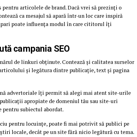
 pentru articolele de brand. Dacă vrei să prezinți o
contează ca mesajul să apară într-un loc care inspiră
apari poate influența modul în care cititorul îți
ajută campania SEO
mărul de linkuri obținute. Contează și calitatea surselor
articolului și legătura dintre publicație, text și pagina
rmă advertoriale îți permit să alegi mai atent site-urile
a publicații apropiate de domeniul tău sau site-uri
e pentru subiectul abordat.
u pentru locuințe, poate fi mai potrivit să publici pe
 știri locale, decât pe un site fără nicio legătură cu tema.