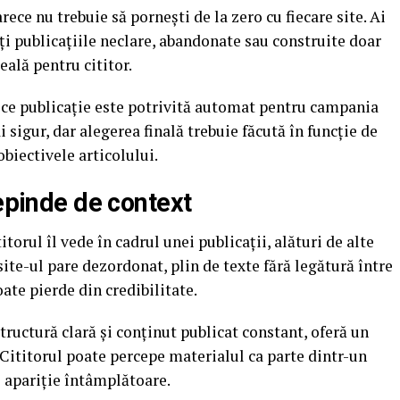
ece nu trebuie să pornești de la zero cu fiecare site. Ai
viți publicațiile neclare, abandonate sau construite doar
eală pentru cititor.
ice publicație este potrivită automat pentru campania
i sigur, dar alegerea finală trebuie făcută în funcție de
obiectivele articolului.
depinde de context
itorul îl vede în cadrul unei publicații, alături de alte
site-ul pare dezordonat, plin de texte fără legătură între
oate pierde din credibilitate.
structură clară și conținut publicat constant, oferă un
 Cititorul poate percepe materialul ca parte dintr-un
o apariție întâmplătoare.