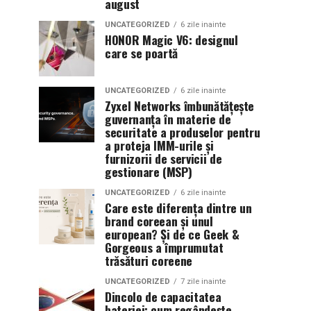
august
UNCATEGORIZED
6 zile inainte
HONOR Magic V6: designul
care se poartă
UNCATEGORIZED
6 zile inainte
Zyxel Networks îmbunătățește
guvernanța în materie de
securitate a produselor pentru
a proteja IMM-urile și
furnizorii de servicii de
gestionare (MSP)
UNCATEGORIZED
6 zile inainte
Care este diferența dintre un
brand coreean și unul
european? Și de ce Geek &
Gorgeous a împrumutat
trăsături coreene
UNCATEGORIZED
7 zile inainte
Dincolo de capacitatea
bateriei: cum regândește