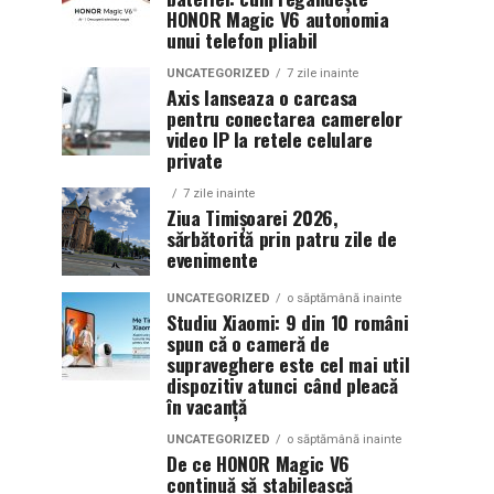
HONOR Magic V6 autonomia
unui telefon pliabil
UNCATEGORIZED
7 zile inainte
Axis lanseaza o carcasa
pentru conectarea camerelor
video IP la retele celulare
private
7 zile inainte
Ziua Timișoarei 2026,
sărbătorită prin patru zile de
evenimente
UNCATEGORIZED
o săptămână inainte
Studiu Xiaomi: 9 din 10 români
spun că o cameră de
supraveghere este cel mai util
dispozitiv atunci când pleacă
în vacanță
UNCATEGORIZED
o săptămână inainte
De ce HONOR Magic V6
continuă să stabilească