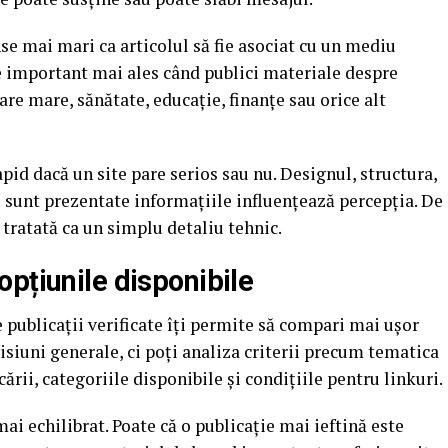
anse mai mari ca articolul să fie asociat cu un mediu
ste important mai ales când publici materiale despre
are mare, sănătate, educație, finanțe sau orice alt
 rapid dacă un site pare serios sau nu. Designul, structura,
e sunt prezentate informațiile influențează percepția. De
 tratată ca un simplu detaliu tehnic.
pțiunile disponibile
 publicații verificate îți permite să compari mai ușor
isiuni generale, ci poți analiza criterii precum tematica
cării, categoriile disponibile și condițiile pentru linkuri.
ai echilibrat. Poate că o publicație mai ieftină este