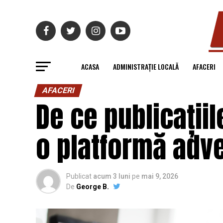
ACASA
ADMINISTRAȚIE LOCALĂ
AFACERI
AFACERI
De ce publicațiil
o platformă adve
Publicat
acum 3 luni
pe
mai 9, 2026
De
George B.