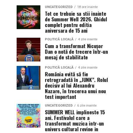
UNCATEGORIZED
18 ore inainte
Tot ce trebuie sa stii inainte
de Summer Well 2026. Ghidul
complet pentru editia
aniversara de 15 ani
POLITICĂ LOCALĂ
4 zile inainte
Cum a transformat Nicușor
Dan o notă de trecere într-un
mesaj de stabilitate
POLITICĂ LOCALĂ
4 zile inainte
România evită să fie
retrogradată în „JUNK”. Rolul
decisiv al lui Alexandru
Nazare, în trecerea unui nou
test important
UNCATEGORIZED
6 zile inainte
SUMMER WELL implineste 15
ani. Festivalul care a
transformat muzica intr-un
univers cultural revine in