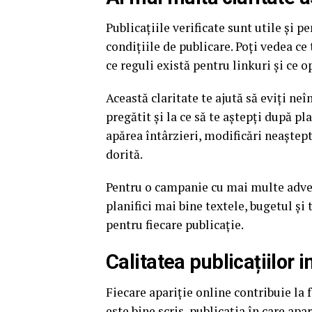
Publicațiile verificate sunt utile și p
condițiile de publicare. Poți vedea ce
ce reguli există pentru linkuri și ce o
Această claritate te ajută să eviți neî
pregătit și la ce să te aștepți după p
apărea întârzieri, modificări neaștept
dorită.
Pentru o campanie cu mai multe advert
planifici mai bine textele, bugetul și 
pentru fiecare publicație.
Calitatea publicațiilor
Fiecare apariție online contribuie la f
este bine scris, publicația în care ap