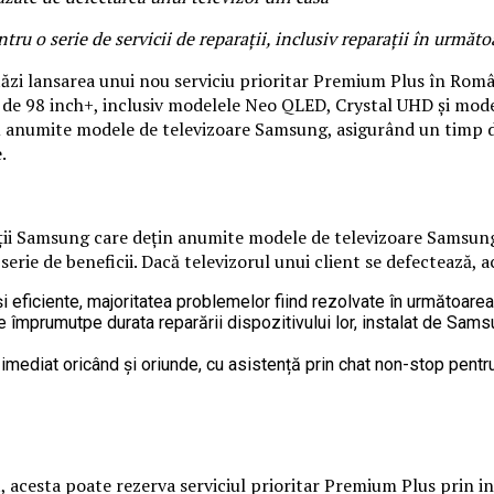
ru o serie de servicii de reparații, inclusiv reparații în următ
ăzi lansarea unui nou serviciu prioritar Premium Plus în Româ
 de 98 inch+, inclusiv modelele Neo QLED, Crystal UHD și mode
u anumite modele de televizoare Samsung, asigurând un timp d
.
ții Samsung care dețin anumite modele de televizoare Samsung d
 o serie de beneficii. Dacă televizorul unui client se defectează, 
 și eficiente, majoritatea problemelor fiind rezolvate în următoarea 
de împrumutpe durata reparării dispozitivului lor, instalat de Samsun
 imediat oricând și oriunde, cu asistență prin chat non-stop pentru 
t, acesta poate rezerva serviciul prioritar Premium Plus prin i