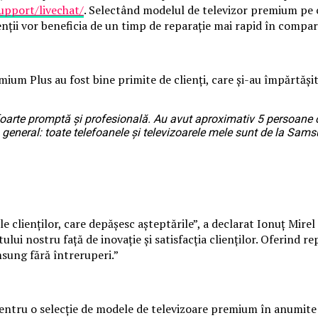
pport/livechat/
. Selectând modelul de televizor premium pe car
enții vor beneficia de un timp de reparație mai rapid în compara
emium Plus au fost bine primite de clienți, care și-au împărtăși
foarte promptă și profesională. Au avut aproximativ 5 persoane ca
eral: toate telefoanele și televizoarele mele sunt de la Samsu
e clienților, care depășesc așteptările”, a declarat Ionuț Mir
i nostru față de inovație și satisfacția clienților. Oferind rep
msung fără întreruperi.”
 pentru o selecție de modele de televizoare premium în anumit