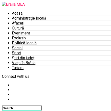
Acasa
Administrație locală
Afaceri
Cultură
Eveniment
Exclusiv
Politică locală
Social
Sport
Știri din județ
Viața în Brăila
Turism
Connect with us