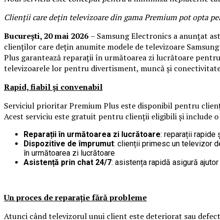
Clienții care dețin televizoare din gama Premium pot opta pent
București, 20 mai
2026
– Samsung Electronics a anunțat ast
clienților care dețin anumite modele de televizoare Samsung
Plus garantează reparații în următoarea zi lucrătoare pentr
televizoarele lor pentru divertisment, muncă și conectivitate
Rapid, fiabil și convenabil
Serviciul prioritar Premium Plus este disponibil pentru clien
Acest serviciu este gratuit pentru clienții eligibili și include
Reparații în următoarea zi lucrătoare
: reparații rapide
Dispozitive de împrumut
: clienții primesc un televizor 
în următoarea zi lucrătoare
Asistență prin chat 24/7
: asistența rapidă asigură ajutor
Un proces de reparație fără probleme
Atunci când televizorul unui client este deteriorat sau defec