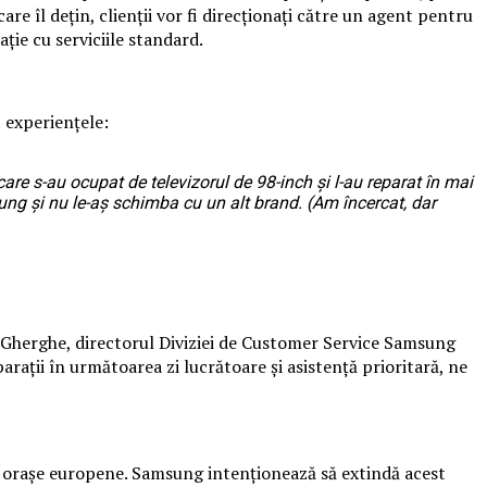
e îl dețin, clienții vor fi direcționați către un agent pentru
ție cu serviciile standard.
t experiențele:
re s-au ocupat de televizorul de 98-inch și l-au reparat în mai
ng și nu le-aș schimba cu un alt brand. (Am încercat, dar
el Gherghe, directorul Diviziei de Customer Service Samsung
arații în următoarea zi lucrătoare și asistență prioritară, ne
e orașe europene. Samsung intenționează să extindă acest