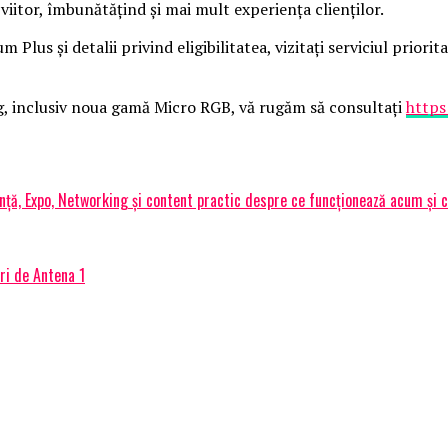
 viitor, îmbunătățind și mai mult experiența clienților.
 Plus și detalii privind eligibilitatea, vizitați serviciul prio
g, inclusiv noua gamă Micro RGB, vă rugăm să consultați
https
ță, Expo, Networking și content practic despre ce funcționează acum și
ri de Antena 1