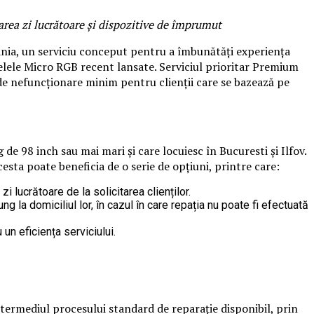
oarea zi lucrătoare și dispozitive de împrumut
nia, un serviciu conceput pentru a îmbunătăți experiența
lele Micro RGB recent lansate. Serviciul prioritar Premium
e nefuncționare minim pentru clienții care se bazează pe
e 98 inch sau mai mari și care locuiesc în Bucuresti și Ilfov.
acesta poate beneficia de o serie de opțiuni, printre care:
zi lucrătoare de la solicitarea clienților.
g la domiciliul lor, în cazul în care repația nu poate fi efectuată
un eficiența serviciului.
ntermediul procesului standard de reparație disponibil, prin