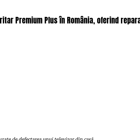
ritar Premium Plus în România, oferind repara
zate de defectarea unui televizor din casă