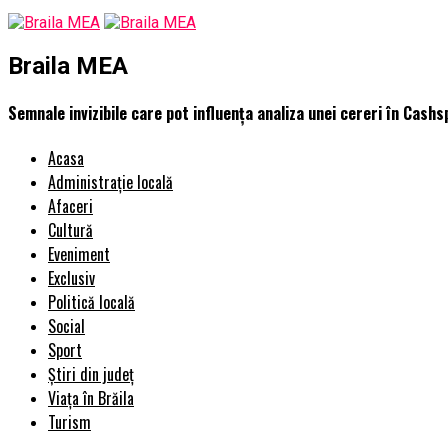
Braila MEA
Semnale invizibile care pot influența analiza unei cereri în Cash
Acasa
Administrație locală
Afaceri
Cultură
Eveniment
Exclusiv
Politică locală
Social
Sport
Știri din județ
Viața în Brăila
Turism