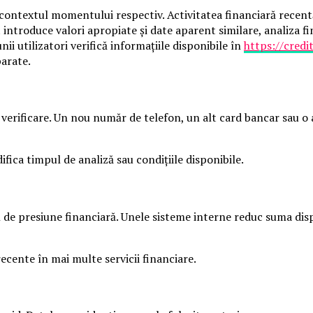
 contextul momentului respectiv. Activitatea financiară recentă, 
ntroduce valori apropiate și date aparent similare, analiza fin
ii utilizatori verifică informațiile disponibile în
https://credi
parate.
erificare. Un nou număr de telefon, un alt card bancar sau o a
ica timpul de analiză sau condițiile disponibile.
mn de presiune financiară. Unele sisteme interne reduc suma dis
recente în mai multe servicii financiare.