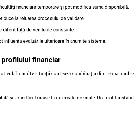
ificultăți financiare temporare și pot modifica suma disponibilă.
ot duce la reluarea procesului de validare.
e diferit față de veniturile constante.
ot influența evaluările ulterioare în anumite sisteme.
rofilului financiar
otivul. În multe situații contează combinația dintre mai multe 
ilă și solicitări trimise la intervale normale. Un profil instabi