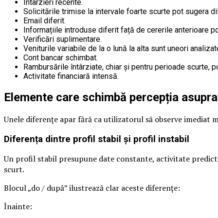
Întârzieri recente.
Solicitările trimise la intervale foarte scurte pot sugera d
Email diferit.
Informațiile introduse diferit față de cererile anterioare p
Verificări suplimentare.
Veniturile variabile de la o lună la alta sunt uneori analizat
Cont bancar schimbat.
Rambursările întârziate, chiar și pentru perioade scurte, p
Activitate financiară intensă.
Elemente care schimbă percepția asupra p
Unele diferențe apar fără ca utilizatorul să observe imediat m
Diferența dintre profil stabil și profil instabil
Un profil stabil presupune date constante, activitate predictib
scurt.
Blocul „do / după” ilustrează clar aceste diferențe:
Înainte: