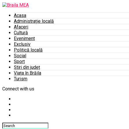
Acasa
Administrație locală
Afaceri
Cultură
Eveniment
Exclusiv
Politică locală
Social
Sport
Știri din județ
Viața în Brăila
Turism
Connect with us