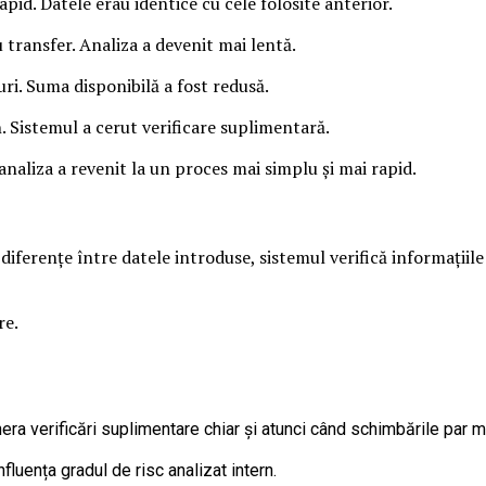
apid. Datele erau identice cu cele folosite anterior.
 transfer. Analiza a devenit mai lentă.
uri. Suma disponibilă a fost redusă.
. Sistemul a cerut verificare suplimentară.
 analiza a revenit la un proces mai simplu și mai rapid.
diferențe între datele introduse, sistemul verifică informațiil
re.
ra verificări suplimentare chiar și atunci când schimbările par m
fluența gradul de risc analizat intern.