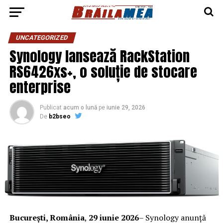
UNCATEGORIZED
Synology lansează RackStation
RS6426xs+, o soluție de stocare
enterprise
Publicat
acum o lună
pe
iunie 29, 2026
De
b2bseo
București, România
,
29 iunie 2026
– Synology anunță