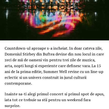
echipat cu redundanță hardware, inclusiv surse de
alimentare duble, și oferă suport pentru Synology High
Availability, care permite failover la nivel de minute.
Administrarea și mentenanța sunt simplificate prin
suportul pentru unități hot-swappable și extinderea
online a volumelor, în timp ce managementul out-of-
band permite administratorilor să depaneze sistemele
de la distanță, inclusiv atunci când acestea sunt oprite.
Countdown-ul aproape s-a incheiat. In doar cateva zile,
Utilizare flexibilă în mediile enterprise
Domeniul Stirbey din Buftea devine din nou locul in care
zeci de mii de oameni vin pentru trei zile de muzica,
Bazat pe sistemul de operare Synology DiskStation
arta, nopti lungi si experiente care definesc vara. La 15
Manager, RS6426xs+ oferă funcționalități versatile
ani de la prima editie, Summer Well revine cu un line-up
pentru gestionarea datelor în mediile business,
eclectic si un univers construit in jurul culturii
acoperind colaborarea, protecția datelor și
contemporane.
supravegherea video.
Inainte sa-ti alegi primul concert si primul spot de apus,
Colaborare asistată de AI într-un cloud privat
iata tot ce trebuie sa stii pentru un weekend fara
securizat
surprize.