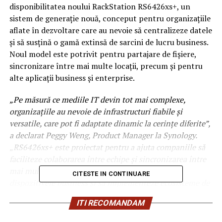
disponibilitatea noului RackStation RS6426xs+, un
sistem de generație nouă, conceput pentru organizațiile
aflate în dezvoltare care au nevoie să centralizeze datele
și să susțină o gamă extinsă de sarcini de lucru business.
Noul model este potrivit pentru partajare de fișiere,
sincronizare între mai multe locații, precum și pentru
alte aplicații business și enterprise.
„Pe măsură ce mediile IT devin tot mai complexe,
organizațiile au nevoie de infrastructuri fiabile și
versatile, care pot fi adaptate dinamic la cerințe diferite”,
a declarat Peggy Weng, Product Manager la Synology.
„RS6426xs+ este proiectat pentru a ajuta companiile să
faciliteze colaborarea între echipe și sincronizarea între
mai multe sedii, să protejeze sarcinile de lucru și
CITESTE IN CONTINUARE
dispozitivele business și să implementeze ecosisteme de
supraveghere pentru securizarea spațiilor fizice.”
ITI RECOMANDAM
Stocare enterprise de înaltă performanță, construită