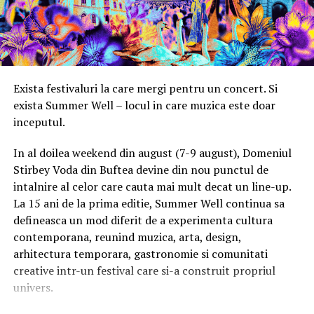
Unitățile de expansiune Synology RX1225RP se
exclusiv de catre detinatorii de abonamente sau invitatii
comercializează separat.
de tip full pass.
Accesul i
n festival
ARTICOLE PE ACEIASI TEMA:
URMATORUL
Intrarea in festival se face, ca in fiecare an, din strada
Exista festivaluri la care mergi pentru un concert. Si
ELKO prezintă soluția integrată de la Axis: Interfoane,
Oltului.
exista Summer Well – locul in care muzica este doar
difuzoare și puncte de acces sub aceeași umbrelă
inceputul.
NU RATATI
Program acces:
Arta relaxarii urbane
In al doilea weekend din august (7-9 august), Domeniul
Stirbey Voda din Buftea devine din nou punctul de
Vineri: incepand cu ora 16:00
intalnire al celor care cauta mai mult decat un line-up.
Sambata si duminica: incepand cu ora 14:00
La 15 ani de la prima editie, Summer Well continua sa
defineasca un mod diferit de a experimenta cultura
Pentru o experienta cat mai relaxata, organizatorii
contemporana, reunind muzica, arta, design,
recomanda sosirea cat mai devreme, in special in prima
arhitectura temporara, gastronomie si comunitati
zi de festival.
creative intr-un festival care si-a construit propriul
Accesul participantilor este permis pana la ora 23:30 in
univers.
fiecare dintre cele trei zile.