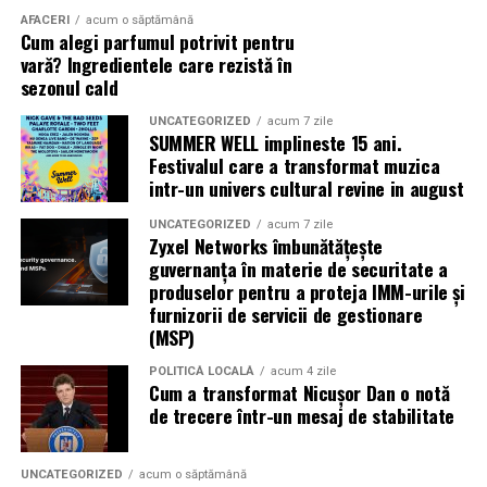
AFACERI
acum o săptămână
Cum alegi parfumul potrivit pentru
vară? Ingredientele care rezistă în
sezonul cald
UNCATEGORIZED
acum 7 zile
SUMMER WELL implineste 15 ani.
Festivalul care a transformat muzica
intr-un univers cultural revine in august
UNCATEGORIZED
acum 7 zile
Zyxel Networks îmbunătățește
guvernanța în materie de securitate a
produselor pentru a proteja IMM-urile și
furnizorii de servicii de gestionare
(MSP)
POLITICĂ LOCALĂ
acum 4 zile
Cum a transformat Nicușor Dan o notă
de trecere într-un mesaj de stabilitate
UNCATEGORIZED
acum o săptămână