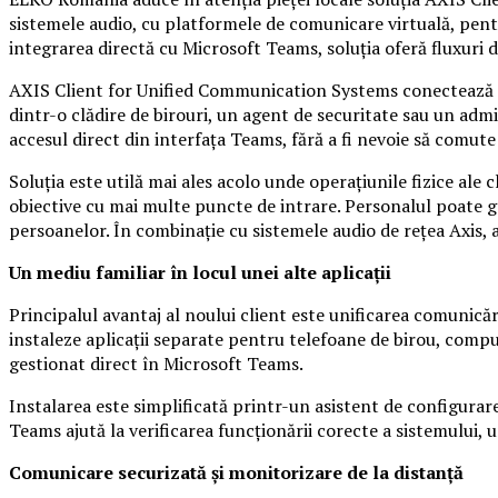
sistemele audio, cu platformele de comunicare virtuală, pentru
integrarea directă cu Microsoft Teams, soluția oferă fluxuri d
AXIS Client for Unified Communication Systems conectează e
dintr-o clădire de birouri, un agent de securitate sau un admi
accesul direct din interfața Teams, fără a fi nevoie să comute
Soluția este utilă mai ales acolo unde operațiunile fizice ale cl
obiective cu mai multe puncte de intrare. Personalul poate ge
persoanelor. În combinație cu sistemele audio de rețea Axis, ac
Un mediu familiar în locul unei alte aplicații
Principalul avantaj al noului client este unificarea comunicăr
instaleze aplicații separate pentru telefoane de birou, comput
gestionat direct în Microsoft Teams.
Instalarea este simplificată printr-un asistent de configurare
Teams ajută la verificarea funcționării corecte a sistemului, un
Comunicare securizată și monitorizare de la distanță