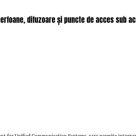
Interfoane, difuzoare și puncte de acces sub 
ient for Unified Communication Systems, care permite integrar