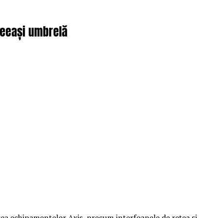
aceeași umbrelă
ea echipamentelor Axis, precum interfoanele de rețea și