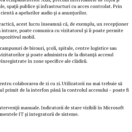
, spații publice și infrastructuri cu acces controlat. Prin
cientă a apelurilor audio și a anunțurilor.
actică, acest lucru înseamnă că, de exemplu, un recepționer
a intrare, poate comunica cu vizitatorul și îi poate permite
ispozitivul mobil.
 campusuri de birouri, școli, spitale, centre logistice sau
zitatorilor și poate administra de la distanță accesul
înregistrate în zone specifice ale clădirii.
ntru colaborarea de zi cu zi. Utilizatorii nu mai trebuie să
l primit de la interfon până la controlul accesului – poate fi
ervenții manuale. Indicatorii de stare vizibili în Microsoft
amentele IT și integratorii de sisteme.