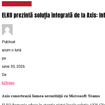
Uncategorized
ELKO prezintă soluția integrată de la Axis: 
Publicat
acum o lună
pe
iunie 30, 2026
De
b2bseo
Axis conectează lumea securității cu Microsoft Teams
ELKO Romania aduce în atenția pieței locale soluția AXIS Cl