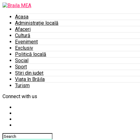
Acasa
Administrație locală
Afaceri
Cultură
Eveniment
Exclusiv
Politică locală
Social
Sport
Știri din județ
Viața în Brăila
Turism
Connect with us