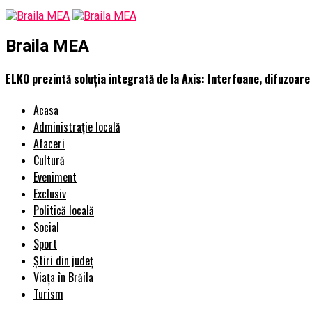
Braila MEA
ELKO prezintă soluția integrată de la Axis: Interfoane, difuzoar
Acasa
Administrație locală
Afaceri
Cultură
Eveniment
Exclusiv
Politică locală
Social
Sport
Știri din județ
Viața în Brăila
Turism