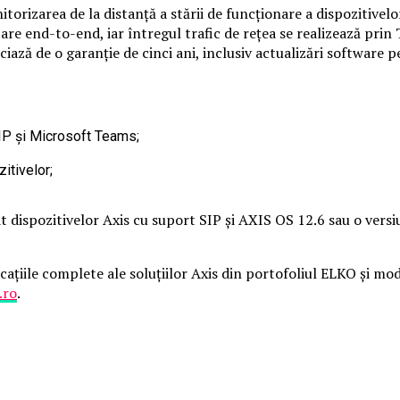
izarea de la distanță a stării de funcționare a dispozitivelor,
e end-to-end, iar întregul trafic de rețea se realizează prin T
ază de o garanție de cinci ani, inclusiv actualizări software p
SIP și Microsoft Teams;
itivelor;
dispozitivelor Axis cu suport SIP și AXIS OS 12.6 sau o versiu
icațiile complete ale soluțiilor Axis din portofoliul ELKO și m
.ro
.