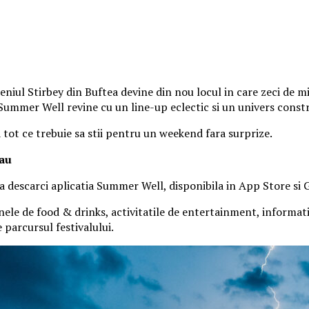
iul Stirbey din Buftea devine din nou locul in care zeci de mii
, Summer Well revine cu un line-up eclectic si un univers const
a tot ce trebuie sa stii pentru un weekend fara surprize.
tau
 sa descarci aplicatia Summer Well, disponibila in App Store si 
nele de food & drinks, activitatile de entertainment, informatiil
parcursul festivalului.