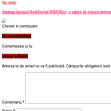
Nu ratati
Synology lansează RackStation RS6426xs+, o soluție de stocare enterp
Citeste in continuare
Iti recomandam
Comenteaza si tu
Leave a Reply
Adresa ta de email nu va fi publicată.
Câmpurile obligatorii sun
Comentariu
*
Nume
*