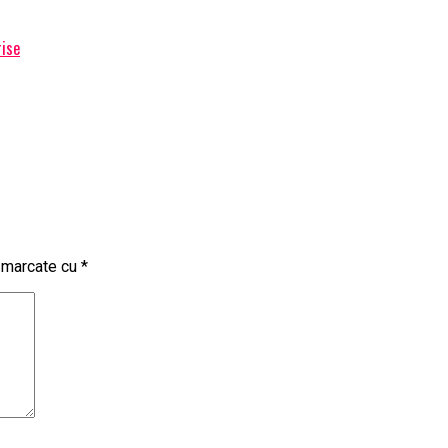
rise
t marcate cu
*