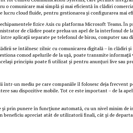
 o comunicare mai simplă și mai eficientă în clădiri comerciale
e lucru cloud fluide, pentru gestionarea și configurarea mai efi
chipamentele fizice Axis cu platforma Microsoft Teams. În pr
nistrator de clădire poate prelua un apel de la interfonul de l
 între aplicații separate pe telefonul de birou, computer sau d
ădirii se întâlnesc zilnic cu comunicarea digitală – în clădiri și
stiona comod apelurile de la ușă, poate transmite informații vi
elași principiu poate fi utilizat și pentru anunțuri live sau pre
ii într-un mediu pe care companiile îl folosesc deja frecvent pe
ere sau dispozitive mobile. Tot ce este important – de la apelu
 și prin punere în funcțiune automată, cu un nivel minim de int
 beneficiu apreciat atât de utilizatorii finali, cât și de depart