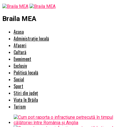
Braila MEA
Acasa
Administrație locală
Afaceri
Cultură
Eveniment
Exclusiv
Politică locală
Social
Sport
Știri din județ
Viața în Brăila
Turism