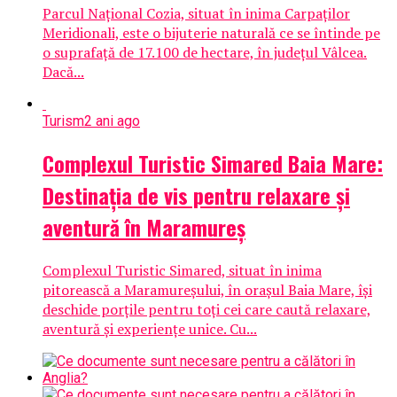
Parcul Național Cozia, situat în inima Carpaților
Meridionali, este o bijuterie naturală ce se întinde pe
o suprafață de 17.100 de hectare, în județul Vâlcea.
Dacă...
Turism
2 ani ago
Complexul Turistic Simared Baia Mare:
Destinația de vis pentru relaxare și
aventură în Maramureș
Complexul Turistic Simared, situat în inima
pitorească a Maramureșului, în orașul Baia Mare, își
deschide porțile pentru toți cei care caută relaxare,
aventură și experiențe unice. Cu...