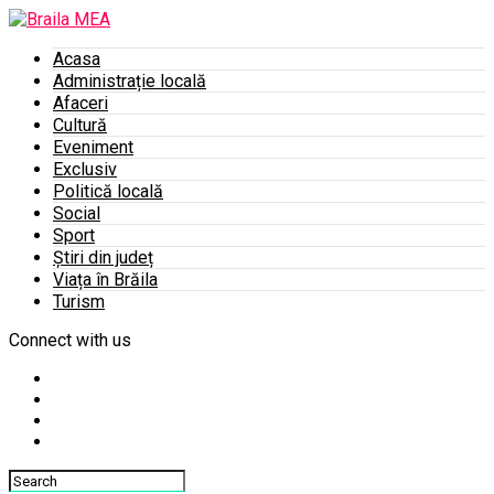
Acasa
Administrație locală
Afaceri
Cultură
Eveniment
Exclusiv
Politică locală
Social
Sport
Știri din județ
Viața în Brăila
Turism
Connect with us