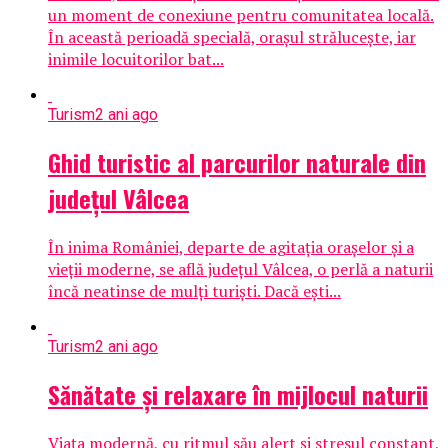
un moment de conexiune pentru comunitatea locală.
În această perioadă specială, orașul strălucește, iar
inimile locuitorilor bat...
Turism
2 ani ago
Ghid turistic al parcurilor naturale din
judeţul Vâlcea
În inima României, departe de agitația orașelor și a
vieții moderne, se află județul Vâlcea, o perlă a naturii
încă neatinse de mulți turiști. Dacă ești...
Turism
2 ani ago
Sănătate și relaxare în mijlocul naturii
Viața modernă, cu ritmul său alert și stresul constant,