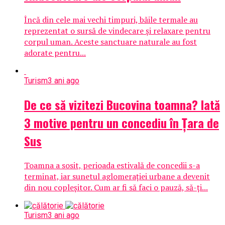
Încă din cele mai vechi timpuri, băile termale au
reprezentat o sursă de vindecare și relaxare pentru
corpul uman. Aceste sanctuare naturale au fost
adorate pentru...
Turism
3 ani ago
De ce să vizitezi Bucovina toamna? Iată
3 motive pentru un concediu în Țara de
Sus
Toamna a sosit, perioada estivală de concedii s-a
terminat, iar sunetul aglomerației urbane a devenit
din nou copleșitor. Cum ar fi să faci o pauză, să-ți...
Turism
3 ani ago