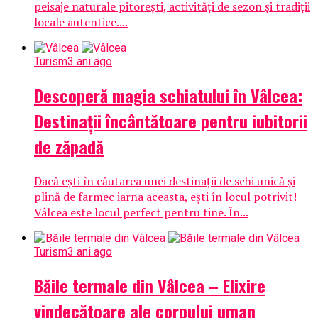
peisaje naturale pitorești, activități de sezon și tradiții
locale autentice....
Turism
3 ani ago
Descoperă magia schiatului în Vâlcea:
Destinații încântătoare pentru iubitorii
de zăpadă
Dacă ești în căutarea unei destinații de schi unică și
plină de farmec iarna aceasta, ești în locul potrivit!
Vâlcea este locul perfect pentru tine. În...
Turism
3 ani ago
Băile termale din Vâlcea – Elixire
vindecătoare ale corpului uman