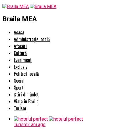
Braila MEA
Acasa
Administrație locală
Afaceri
Cultură
Eveniment
Exclusiv
Politică locală
Social
Sport
Știri din județ
Viața în Brăila
Turism
Turism
2 ani ago