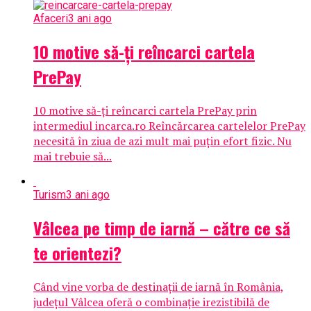
Afaceri
3 ani ago
10 motive să-ți reîncarci cartela
PrePay
10 motive să-ți reîncarci cartela PrePay prin
intermediul incarca.ro Reîncărcarea cartelelor PrePay
necesită în ziua de azi mult mai puțin efort fizic. Nu
mai trebuie să...
Turism
3 ani ago
Vâlcea pe timp de iarnă – către ce să
te orientezi?
Când vine vorba de destinații de iarnă în România,
județul Vâlcea oferă o combinație irezistibilă de