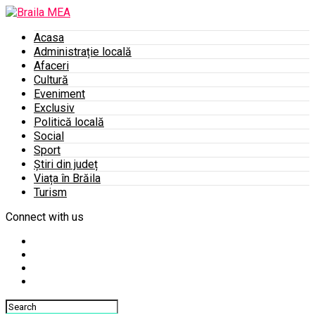
Acasa
Administrație locală
Afaceri
Cultură
Eveniment
Exclusiv
Politică locală
Social
Sport
Știri din județ
Viața în Brăila
Turism
Connect with us