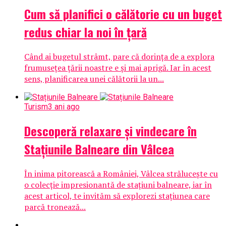
Cum să planifici o călătorie cu un buget
redus chiar la noi în țară
Când ai bugetul strâmt, pare că dorința de a explora
frumusețea țării noastre e și mai aprigă. Iar în acest
sens, planificarea unei călătorii la un...
Turism
3 ani ago
Descoperă relaxare și vindecare în
Stațiunile Balneare din Vâlcea
În inima pitorească a României, Vâlcea strălucește cu
o colecție impresionantă de stațiuni balneare, iar în
acest articol, te invităm să explorezi stațiunea care
parcă tronează...