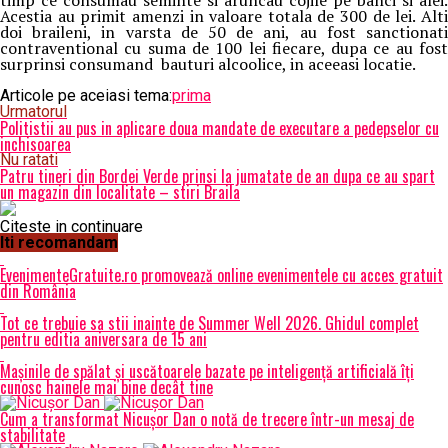
timp ce consumau seminte si aruncau cojile pe banci si alei.
Acestia au primit amenzi in valoare totala de 300 de lei. Alti
doi braileni, in varsta de 50 de ani, au fost sanctionati
contraventional cu suma de 100 lei fiecare, dupa ce au fost
surprinsi consumand bauturi alcoolice, in aceeasi locatie.
Articole pe aceiasi tema:
prima
Urmatorul
Politistii au pus in aplicare doua mandate de executare a pedepselor cu
inchisoarea
Nu ratati
Patru tineri din Bordei Verde prinsi la jumatate de an dupa ce au spart
un magazin din localitate – stiri Braila
Citeste in continuare
Iti recomandam
EvenimenteGratuite.ro promovează online evenimentele cu acces gratuit
din România
Tot ce trebuie sa stii inainte de Summer Well 2026. Ghidul complet
pentru editia aniversara de 15 ani
Mașinile de spălat și uscătoarele bazate pe inteligență artificială îți
cunosc hainele mai bine decât tine
Cum a transformat Nicușor Dan o notă de trecere într-un mesaj de
stabilitate