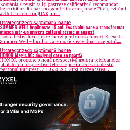
România a reușit să își păstreze calificativul recomandat
investițiilor din partea agenției internaționale Fitch, evitând
astfel trecerea în JUNK, un...
Uncategorized
o săptămână inainte
SUMMER WELL implineste 15 ani. Festivalul care a transformat
muzica intr-un univers cultural revine in august
Exista festivaluri la care mergi pentru un concert. Si exista
Summer Well – locul in care muzica este doar inceputul....
Uncategorized
o săptămână inainte
HONOR Magic V6: designul care se poartă
HONOR propune o nouă perspectivă asupra telefoanelor
pliabile: din dispozitive tehnologice în accesorii de stil
personal București, 31.07.2026: După prezentarea...