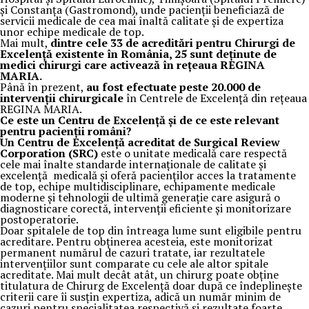
și Constanța (Gastromond), unde pacienții beneficiază de
servicii medicale de cea mai înaltă calitate și de expertiza
unor echipe medicale de top.
Mai mult,
dintre cele 33 de acreditări
pentru Chirurgi de
Excelență existente în România, 25 sunt deținute de
medici chirurgi care activează în rețeaua REGINA
MARIA.
Până în prezent,
au fost efectuate peste 20.000 de
intervenții chirurgicale
în Centrele de Excelență din rețeaua
REGINA MARIA.
Ce este un Centru de Excelență și de ce este relevant
pentru pacienții români?
Un Centru de Excelență acreditat de Surgical Review
Corporation (SRC)
este o unitate medicală care respectă
cele mai înalte standarde internaționale de calitate și
excelență medicală și oferă pacienților acces la tratamente
de top, echipe multidisciplinare, echipamente medicale
moderne și tehnologii de ultimă generație care asigură o
diagnosticare corectă, intervenții eficiente și monitorizare
postoperatorie.
Doar spitalele de top din întreaga lume sunt eligibile pentru
acreditare. Pentru obținerea acesteia, este monitorizat
permanent numărul de cazuri tratate, iar rezultatele
intervențiilor sunt comparate cu cele ale altor spitale
acreditate. Mai mult decât atât, un chirurg poate obține
titulatura de Chirurg de Excelență doar după ce îndeplinește
criterii care îi susțin expertiza, adică un număr minim de
cazuri pentru specialitatea respectivă și rezultate foarte