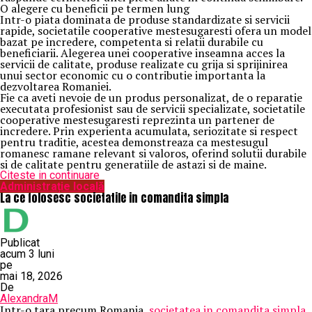
O alegere cu beneficii pe termen lung
Intr-o piata dominata de produse standardizate si servicii
rapide, societatile cooperative mestesugaresti ofera un model
bazat pe incredere, competenta si relatii durabile cu
beneficiarii. Alegerea unei cooperative inseamna acces la
servicii de calitate, produse realizate cu grija si sprijinirea
unui sector economic cu o contributie importanta la
dezvoltarea Romaniei.
Fie ca aveti nevoie de un produs personalizat, de o reparatie
executata profesionist sau de servicii specializate, societatile
cooperative mestesugaresti reprezinta un partener de
incredere. Prin experienta acumulata, seriozitate si respect
pentru traditie, acestea demonstreaza ca mestesugul
romanesc ramane relevant si valoros, oferind solutii durabile
si de calitate pentru generatiile de astazi si de maine.
Citeste in continuare
Administrație locală
La ce folosesc societatile in comandita simpla
Publicat
acum 3 luni
pe
mai 18, 2026
De
AlexandraM
Intr-o tara precum Romania,
societatea in comandita simpla