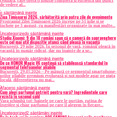
celulara, care ofera o solutie completa si eficienta din punct
de vedere al...
o săptămână inainte
Ziua Timișoarei 2026, sărbătorită prin patru zile de evenimente
Programul Zilei Timișoarei 2026 începe pe 31 iulie și se
încheie pe 3 august, cu manifestări organizate în mai multe...
Uncategorized
o săptămână inainte
Studiu Xiaomi: 9 din 10 români spun că o cameră de supraveghere
este cel mai util dispozitiv atunci când pleacă în vacanță
București, 29 iulie 2026. În sezonul de vară, românii pleacă în
vacanță în număr ridicat, dar nu înainte de a se...
Uncategorized
o săptămână inainte
De ce HONOR Magic V6 continuă să stabilească standardul în
segmentul telefoanelor pliabile
București, 29.07.2026 – Pe măsură ce segmentul smartphone-
urilor pliabile premium evoluează și noi modele apar pe piața
locală, diferențierea nu mai...
Afaceri
o săptămână inainte
Cum alegi parfumul potrivit pentru vară? Ingredientele care
rezistă în sezonul cald
Vara schimbă tot: hainele pe care le purtăm, rutina de
îngrijire și chiar parfumul pe care îl alegem în fiecare...
Uncategorized
2 săptămâni inainte