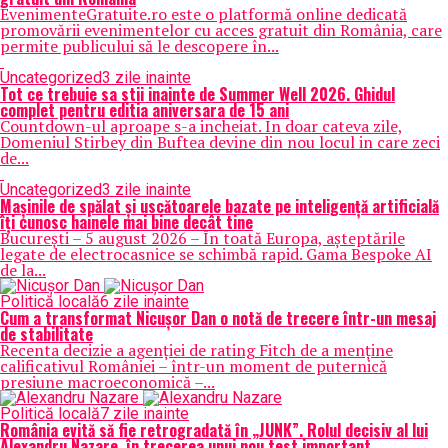
EvenimenteGratuite.ro este o platformă online dedicată
promovării evenimentelor cu acces gratuit din România, care
permite publicului să le descopere în...
Uncategorized
3 zile inainte
Tot ce trebuie sa stii inainte de Summer Well 2026. Ghidul
complet pentru editia aniversara de 15 ani
Countdown-ul aproape s-a incheiat. In doar cateva zile,
Domeniul Stirbey din Buftea devine din nou locul in care zeci
de...
Uncategorized
3 zile inainte
Mașinile de spălat și uscătoarele bazate pe inteligență artificială
îți cunosc hainele mai bine decât tine
București – 5 august 2026 – În toată Europa, așteptările
legate de electrocasnice se schimbă rapid. Gama Bespoke AI
de la...
Politică locală
6 zile inainte
Cum a transformat Nicușor Dan o notă de trecere într-un mesaj
de stabilitate
Recenta decizie a agenției de rating Fitch de a menține
calificativul României – într-un moment de puternică
presiune macroeconomică –...
Politică locală
7 zile inainte
România evită să fie retrogradată în „JUNK”. Rolul decisiv al lui
Alexandru Nazare, în trecerea unui nou test important