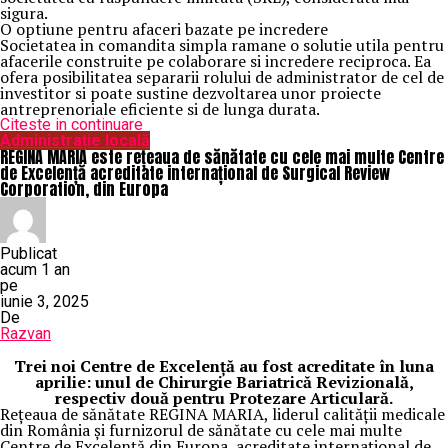
sigura.
O optiune pentru afaceri bazate pe incredere
Societatea in comandita simpla ramane o solutie utila pentru
afacerile construite pe colaborare si incredere reciproca. Ea
ofera posibilitatea separarii rolului de administrator de cel de
investitor si poate sustine dezvoltarea unor proiecte
antreprenoriale eficiente si de lunga durata.
Citeste in continuare
Administrație locală
REGINA MARIA este rețeaua de sănătate cu cele mai multe Centre
de Excelență acreditate internațional de Surgical Review
Corporation, din Europa
Publicat
acum 1 an
pe
iunie 3, 2025
De
Razvan
Trei noi Centre de Excelență au fost acreditate în luna
aprilie: unul de Chirurgie Bariatrică Revizională,
respectiv două pentru Protezare Articulară.
Rețeaua de sănătate REGINA MARIA, liderul calității medicale
din România și furnizorul de sănătate cu cele mai multe
Centre de Excelență din Europa, acreditate internațional de