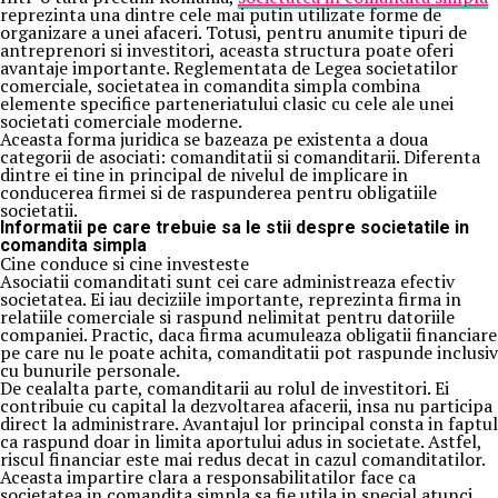
reprezinta una dintre cele mai putin utilizate forme de
organizare a unei afaceri. Totusi, pentru anumite tipuri de
antreprenori si investitori, aceasta structura poate oferi
avantaje importante. Reglementata de Legea societatilor
comerciale, societatea in comandita simpla combina
elemente specifice parteneriatului clasic cu cele ale unei
societati comerciale moderne.
Aceasta forma juridica se bazeaza pe existenta a doua
categorii de asociati: comanditatii si comanditarii. Diferenta
dintre ei tine in principal de nivelul de implicare in
conducerea firmei si de raspunderea pentru obligatiile
societatii.
Informatii pe care trebuie sa le stii despre societatile in
comandita simpla
Cine conduce si cine investeste
Asociatii comanditati sunt cei care administreaza efectiv
societatea. Ei iau deciziile importante, reprezinta firma in
relatiile comerciale si raspund nelimitat pentru datoriile
companiei. Practic, daca firma acumuleaza obligatii financiare
pe care nu le poate achita, comanditatii pot raspunde inclusiv
cu bunurile personale.
De cealalta parte, comanditarii au rolul de investitori. Ei
contribuie cu capital la dezvoltarea afacerii, insa nu participa
direct la administrare. Avantajul lor principal consta in faptul
ca raspund doar in limita aportului adus in societate. Astfel,
riscul financiar este mai redus decat in cazul comanditatilor.
Aceasta impartire clara a responsabilitatilor face ca
societatea in comandita simpla sa fie utila in special atunci