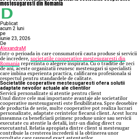
mestesugaresti din Romania
Publicat
acum 2 luni
pe
iunie 23, 2026
De
AlexandraM
Intr-o perioada in care consumatorii cauta produse si servicii
de incredere,
societatile cooperative mestesugaresti din
Romania
reprezinta o alegere inspirata. Cu o traditie de zeci
de ani, aceste organizatii reunesc mestesugari si specialisti
care imbina experienta practica, calificarea profesionala si
respectul pentru standardele de calitate.
Societatile cooperative mestesugaresti ofera solutii
adaptate nevoilor actuale ale clientilor
Servicii personalizate si atentie pentru client
Unul dintre cele mai importante avantaje ale societatilor
cooperative mestesugaresti este flexibilitatea. Spre deosebire
de productia de serie, multe cooperative pot realiza lucrari
personalizate, adaptate cerintelor fiecarui client. Acest lucru
inseamna ca beneficiarii primesc produse unice sau servicii
executate cu atentie la detalii, intr-un dialog direct cu
executantul. Relatia apropiata dintre client si mestesugar
contribuie la cresterea increderii si la obtinerea unor
rezultate care raspund exact asteptarilor.