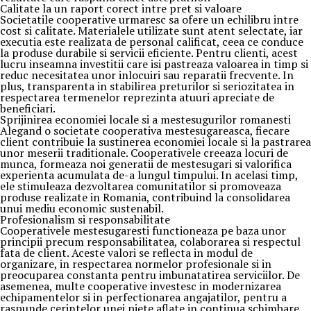
Calitate la un raport corect intre pret si valoare
Societatile cooperative urmaresc sa ofere un echilibru intre
cost si calitate. Materialele utilizate sunt atent selectate, iar
executia este realizata de personal calificat, ceea ce conduce
la produse durabile si servicii eficiente. Pentru clienti, acest
lucru inseamna investitii care isi pastreaza valoarea in timp si
reduc necesitatea unor inlocuiri sau reparatii frecvente. In
plus, transparenta in stabilirea preturilor si seriozitatea in
respectarea termenelor reprezinta atuuri apreciate de
beneficiari.
Sprijinirea economiei locale si a mestesugurilor romanesti
Alegand o societate cooperativa mestesugareasca, fiecare
client contribuie la sustinerea economiei locale si la pastrarea
unor meserii traditionale. Cooperativele creeaza locuri de
munca, formeaza noi generatii de mestesugari si valorifica
experienta acumulata de-a lungul timpului. In acelasi timp,
ele stimuleaza dezvoltarea comunitatilor si promoveaza
produse realizate in Romania, contribuind la consolidarea
unui mediu economic sustenabil.
Profesionalism si responsabilitate
Cooperativele mestesugaresti functioneaza pe baza unor
principii precum responsabilitatea, colaborarea si respectul
fata de client. Aceste valori se reflecta in modul de
organizare, in respectarea normelor profesionale si in
preocuparea constanta pentru imbunatatirea serviciilor. De
asemenea, multe cooperative investesc in modernizarea
echipamentelor si in perfectionarea angajatilor, pentru a
raspunde cerintelor unei piete aflate in continua schimbare.