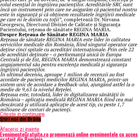
rolul esențial în îngrijirea pacienților. Acreditările SRC sunt
încă un instrument prin care ne asigurăm că pacientul nostru
este în siguranță și că obținem rezultatele îngrijirii medicale
pe care ni le dorim cu toții”
, completează Dr. Nirvana
Georgescu, Directorul Diviziei de Calitate și Siguranța
Pacientului, rețeaua de sănătate REGINA MARIA.
Despre Rețeaua de Sănătate REGINA MARIA
Rețeaua de sănătate REGINA MARIA este lider în calitatea
serviciilor medicale din România, fiind singurul operator care
deține cinci spitale cu acreditări internaționale. Prin cele 22
de acreditări deținute – o performanță unică în Europa
Centrală și de Est, REGINA MARIA demonstrează constant
angajamentul său pentru excelența medicală și siguranța
îngrijirii pacienților.
În ultimul deceniu, aproape 1 milion de recenzii au fost
acordate de pacienți medicilor REGINA MARIA, printr-un
sistem unic de acordare a feedback-ului, ajungând astfel la o
medie de 9,63 la nivelul Rețelei.
Rețeaua este, totodată, lider în digitalizarea sănătății în
România – aplicația medicală REGINA MARIA fiind cea mai
descărcată și utilizată aplicație de acest tip, cu peste 1,7
milioane de conturi de pacienți.
Citeste in continuare
Știri noi din Brăila
Afaceri
o zi inainte
EvenimenteGratuite.ro promovează online evenimentele cu acces
gratuit din România