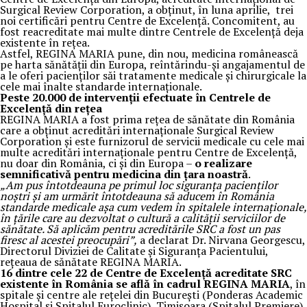
Surgical Review Corporation, a obținut, în luna aprilie, trei
noi certificări pentru Centre de Excelență. Concomitent, au
fost reacreditate mai multe dintre Centrele de Excelență deja
existente în rețea.
Astfel, REGINA MARIA pune, din nou, medicina românească
pe harta sănătății din Europa, reîntărindu-și angajamentul de
a le oferi pacienților săi tratamente medicale și chirurgicale la
cele mai înalte standarde internaționale.
Peste 20.000 de intervenții efectuate în Centrele de
Excelență din rețea
REGINA MARIA a fost prima rețea de sănătate din România
care a obținut acreditări internaționale Surgical Review
Corporation şi este furnizorul de servicii medicale cu cele mai
multe acreditări internaționale pentru Centre de Excelență,
nu doar din România, ci și din Europa –
o realizare
semnificativă pentru medicina din țara noastră
.
„Am pus întotdeauna pe primul loc siguranța pacienților
noștri și am urmărit întotdeauna să aducem în România
standarde medicale așa cum vedem în spitalele internaționale,
în țările care au dezvoltat o cultură a calității serviciilor de
sănătate. Să aplicăm pentru acreditările SRC a fost un pas
firesc al acestei preocupări”,
a declarat Dr. Nirvana Georgescu,
Directorul Diviziei de Calitate și Siguranța Pacientului,
rețeaua de sănătate REGINA MARIA.
16 dintre cele 22 de Centre de Excelență acreditate SRC
existente în România se află în cadrul REGINA MARIA
, în
spitale și centre ale rețelei din București (Ponderas Academic
Hospital și Spitalul Euroclinic), Timișoara (Spitalul Premiere)