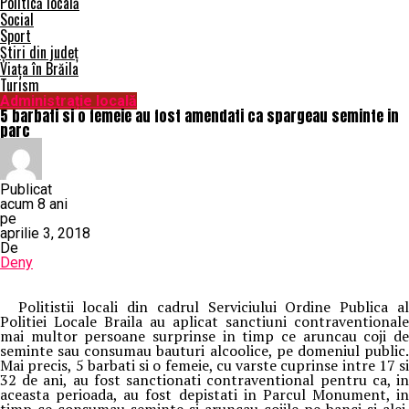
Politică locală
Social
Sport
Știri din județ
Viața în Brăila
Turism
Administrație locală
5 barbati si o femeie au fost amendati ca spargeau seminte in
parc
Publicat
acum 8 ani
pe
aprilie 3, 2018
De
Deny
Politistii locali din cadrul Serviciului Ordine Publica al
Politiei Locale Braila au aplicat sanctiuni contraventionale
mai multor persoane surprinse in timp ce aruncau coji de
seminte sau consumau bauturi alcoolice, pe domeniul public.
Mai precis, 5 barbati si o femeie, cu varste cuprinse intre 17 si
32 de ani, au fost sanctionati contraventional pentru ca, in
aceasta perioada, au fost depistati in Parcul Monument, in