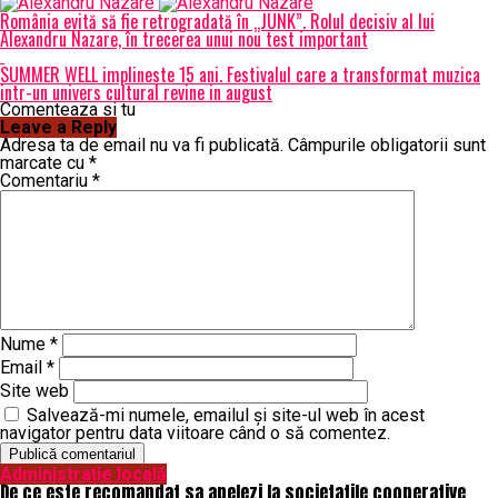
România evită să fie retrogradată în „JUNK”. Rolul decisiv al lui
Alexandru Nazare, în trecerea unui nou test important
SUMMER WELL implineste 15 ani. Festivalul care a transformat muzica
intr-un univers cultural revine in august
Comenteaza si tu
Leave a Reply
Adresa ta de email nu va fi publicată.
Câmpurile obligatorii sunt
marcate cu
*
Comentariu
*
Nume
*
Email
*
Site web
Salvează-mi numele, emailul și site-ul web în acest
navigator pentru data viitoare când o să comentez.
Administrație locală
De ce este recomandat sa apelezi la societatile cooperative