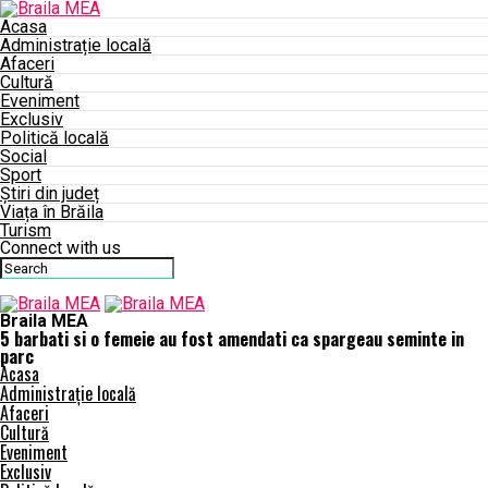
Acasa
Administrație locală
Afaceri
Cultură
Eveniment
Exclusiv
Politică locală
Social
Sport
Știri din județ
Viața în Brăila
Turism
Connect with us
Braila MEA
5 barbati si o femeie au fost amendati ca spargeau seminte in
parc
Acasa
Administrație locală
Afaceri
Cultură
Eveniment
Exclusiv