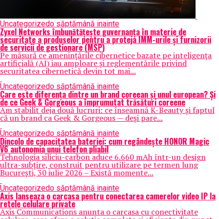
Uncategorized
o săptămână inainte
Zyxel Networks îmbunătățește guvernanța în materie de
securitate a produselor pentru a proteja IMM-urile și furnizorii
de servicii de gestionare (MSP)
Pe măsură ce amenințările cibernetice bazate pe inteligența
artificială (AI) iau amploare și reglementările privind
securitatea cibernetică devin tot mai...
Uncategorized
o săptămână inainte
Care este diferența dintre un brand coreean și unul european? Și
de ce Geek & Gorgeous a împrumutat trăsături coreene
Am stabilit deja două lucruri: ce înseamnă K-Beauty și faptul
că un brand ca Geek & Gorgeous — deși pare...
Uncategorized
o săptămână inainte
Dincolo de capacitatea bateriei: cum regândește HONOR Magic
V6 autonomia unui telefon pliabil
Tehnologia siliciu-carbon aduce 6.660 mAh într-un design
ultra-subțire, construit pentru utilizare pe termen lung
București, 30 iulie 2026 – Există momente...
Uncategorized
o săptămână inainte
Axis lanseaza o carcasa pentru conectarea camerelor video IP la
retele celulare private
Axis Communications anunta o carcasa cu conectivitate