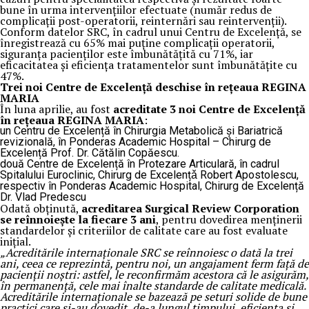
bune în urma intervențiilor efectuate (număr redus de
complicații post-operatorii, reinternări sau reintervenții).
Conform datelor SRC, în cadrul unui Centru de Excelență, se
înregistrează cu 65% mai puține complicații operatorii,
siguranța pacienților este îmbunătățită cu 71%, iar
eficacitatea și eficiența tratamentelor sunt îmbunătățite cu
47%.
Trei noi Centre de Excelență deschise în rețeaua REGINA
MARIA
În luna aprilie, au fost
acreditate 3 noi Centre de Excelență
în rețeaua REGINA MARIA
:
un Centru de Excelență în Chirurgia Metabolică și Bariatrică
revizională, în Ponderas Academic Hospital – Chirurg de
Excelență Prof. Dr. Cătălin Copăescu.
două Centre de Excelență în Protezare Articulară, în cadrul
Spitalului Euroclinic, Chirurg de Excelențǎ Robert Apostolescu,
respectiv în Ponderas Academic Hospital, Chirurg de Excelență
Dr. Vlad Predescu
Odată obținută,
acreditarea Surgical Review Corporation
se reînnoiește la fiecare 3 ani
, pentru dovedirea menținerii
standardelor și criteriilor de calitate care au fost evaluate
inițial.
„Acreditările internaționale SRC se reînnoiesc o dată la trei
ani, ceea ce reprezintă, pentru noi, un angajament ferm față de
pacienții noștri: astfel, le reconfirmăm acestora că le asigurăm,
în permanență, cele mai înalte standarde de calitate medicală.
Acreditările internaționale se bazează pe seturi solide de bune
practici care și-au dovedit, de-a lungul timpului, eficiența și