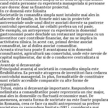
cand exista persoane cu experienta manageriala si persoane
care doresc doar sa finanteze proiectul.
In ce domenii este folosita
Societatile in comandita simpla sunt intalnite mai ales in
afacerile de familie, in firmele mici sau in proiectele
antreenoriale unde unul dintre asociati doreste sa pastreze
controlul operational, iar ceilalti prefera un rol pasiv.
De exemplu, un antreprenor cu experienta in domeniul
gastronomiei poate deschide un restaurant impreuna cu un
investitor care contribuie financiar, dar nu se implica in
activitatea zilnica. In acest caz, primul devine asociat
comanditat, iar al doilea asociat comanditar.
Aceasta structura poate fi avantajoasa si in domeniul
consultantei, agriculturii sau comertului, unde este nevoie de
capital suplimentar, dar si de o conducere centralizata si
clara.
Avantaje si dezavantaje
Principalul avantaj al societatii in comandita simpla este
flexibilitatea. Ea permite atragerea de investitori fara cedarea
controlului managerial. In plus, formalitatile de constituire
sunt relativ accesibile comparativ cu alte forme de
organizare.
Totusi, exista si dezavantaje importante. Raspunderea
nelimitata a comanditatilor poate reprezenta un risc major,
mai ales in domeniile cu fluctuatii economice mari. De
asemenea, aceasta forma de societate nu este foarte populara
in Romania, ceea ce face ca multi antreprenori sa prefere
societatea cu raspundere limitata (SRL), considerata mai