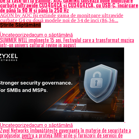
De la task-uri la gaming: AOC GAMING lansează noile monitoare
curbate ultrawide CU34G4CA și CU34G4ZCA, cu USB-C, încărcare
de până la 90 W și până la 250 Hz
AGON by AOC își extinde gama de monitoare ultrawide
curbate G4 cu două modele noi de 34 de inci (86,36...
Știrile Săptămânii
Uncategorized
acum o săptămână
SUMMER WELL implineste 15 ani. Festivalul care a transformat muzica
intr-un univers cultural revine in august
Uncategorized
acum o săptămână
Zyxel Networks îmbunătățește guvernanța în materie de securitate a
produselor pentru a proteja IMM-urile și furnizorii de servicii de