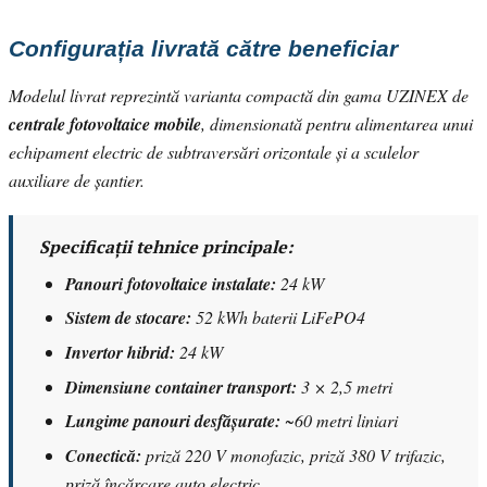
Configurația livrată către beneficiar
Modelul livrat reprezintă varianta compactă din gama UZINEX de
centrale fotovoltaice mobile
, dimensionată pentru alimentarea unui
echipament electric de subtraversări orizontale și a sculelor
auxiliare de șantier.
Specificații tehnice principale:
Panouri fotovoltaice instalate:
24 kW
Sistem de stocare:
52 kWh baterii LiFePO4
Invertor hibrid:
24 kW
Dimensiune container transport:
3 × 2,5 metri
Lungime panouri desfășurate:
~60 metri liniari
Conectică:
priză 220 V monofazic, priză 380 V trifazic,
priză încărcare auto electric