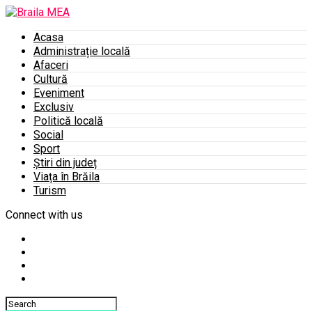
Acasa
Administrație locală
Afaceri
Cultură
Eveniment
Exclusiv
Politică locală
Social
Sport
Știri din județ
Viața în Brăila
Turism
Connect with us