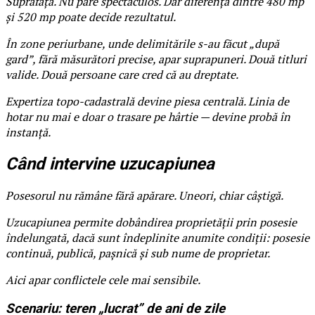
Suprafața. Nu pare spectaculos. Dar diferența dintre 480 mp
și 520 mp poate decide rezultatul.
În zone periurbane, unde delimitările s-au făcut „după
gard”, fără măsurători precise, apar suprapuneri. Două titluri
valide. Două persoane care cred că au dreptate.
Expertiza topo-cadastrală devine piesa centrală. Linia de
hotar nu mai e doar o trasare pe hârtie — devine probă în
instanță.
Când intervine uzucapiunea
Posesorul nu rămâne fără apărare. Uneori, chiar câștigă.
Uzucapiunea permite dobândirea proprietății prin posesie
îndelungată, dacă sunt îndeplinite anumite condiții: posesie
continuă, publică, pașnică și sub nume de proprietar.
Aici apar conflictele cele mai sensibile.
Scenariu: teren „lucrat” de ani de zile