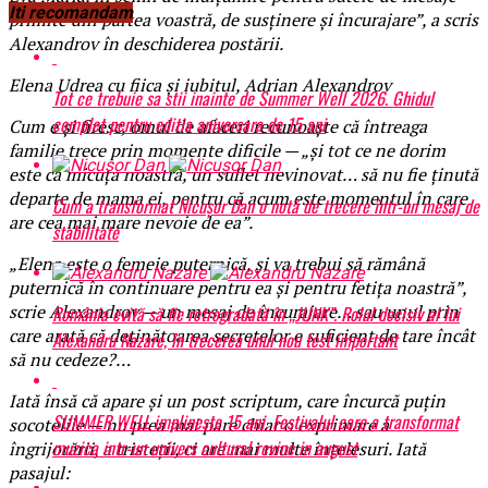
Iti recomandam
primite din partea voastră, de susținere și încurajare”, a scris
Alexandrov în deschiderea postării.
Elena Udrea cu fiica și iubitul, Adrian Alexandrov
Tot ce trebuie sa stii inainte de Summer Well 2026. Ghidul
complet pentru editia aniversara de 15 ani
Cum e și firesc, omul de afaceri recunoaște că întreaga
familie trece prin momente dificile — „și tot ce ne dorim
este ca micuța noastră, un suflet nevinovat… să nu fie ținută
departe de mama ei, pentru că acum este momentul în care
Cum a transformat Nicușor Dan o notă de trecere într-un mesaj de
are cea mai mare nevoie de ea”.
stabilitate
„Elena este o femeie puternică, și va trebui să rămână
puternică în continuare pentru ea și pentru fetița noastră”,
scrie Alexandrov — un mesaj de încurajare… sau unul prin
România evită să fie retrogradată în „JUNK”. Rolul decisiv al lui
care arată că deținătoarea secretelor e suficient de tare încât
Alexandru Nazare, în trecerea unui nou test important
să nu cedeze?…
Iată însă că apare și un post scriptum, care încurcă puțin
SUMMER WELL implineste 15 ani. Festivalul care a transformat
socotelile — nu prea mai pare chiar o exprimare a
muzica intr-un univers cultural revine in august
îngrijorării, a tristeții, ci are mai multe înțelesuri. Iată
pasajul: