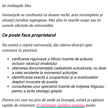
Se întâmplă. Des.
Instanțele se confruntă cu dosare vechi, acte incomplete și
situații juridice suprapuse. Mai ales în marile orașe sau în
zonele afectate de retrocedări.
Ce poate face proprietarul
Nu există o rețetă universală, dar câteva direcții apar
constant în practică:
verificarea riguroasă a titlului înainte de acțiune,
inclusiv istoricul imobilului
obținerea documentației cadastrale actualizate, nu doar
a celei existente la momentul achiziției
identificarea exactă a ocupantului și a eventualelor
drepturi invocate de acesta
consultarea unui specialist înainte de inițierea litigiului,
pentru a evita strategii greșite
Pentru cei care nu știu de unde să înceapă, există și opțiuni
rapide de orientare.
O intrebare juridica gratuita
poate