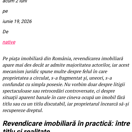
acum 2 luni
pe
iunie 19, 2026
De
native
Pe piața imobiliară din România, revendicarea imobiliară
apare mai des decât ar admite majoritatea actorilor, iar acest
mecanism juridic spune multe despre felul în care
proprietatea a circulat, s-a fragmentat și, uneori, s-a
confundat cu simpla posesie. Nu vorbim doar despre litigii
spectaculoase sau retrocedări controversate, ci despre
situații aparent banale în care cineva ocupă un imobil fără
titlu sau cu un titlu discutabil, iar proprietarul încearcă să-și
recupereze dreptul.
Revendicare imobiliară în practică: între
titlu și realitate