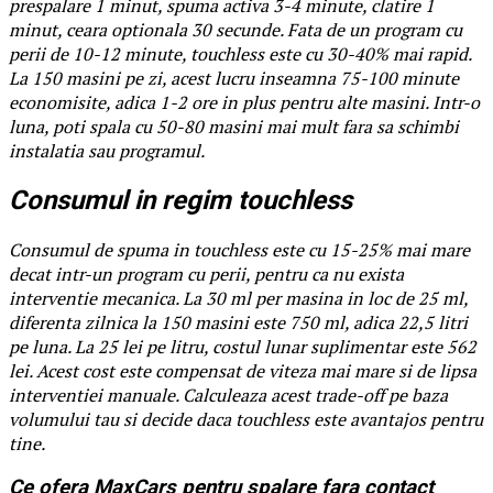
prespalare 1 minut, spuma activa 3-4 minute, clatire 1
minut, ceara optionala 30 secunde. Fata de un program cu
perii de 10-12 minute, touchless este cu 30-40% mai rapid.
La 150 masini pe zi, acest lucru inseamna 75-100 minute
economisite, adica 1-2 ore in plus pentru alte masini. Intr-o
luna, poti spala cu 50-80 masini mai mult fara sa schimbi
instalatia sau programul.
Consumul in regim touchless
Consumul de spuma in touchless este cu 15-25% mai mare
decat intr-un program cu perii, pentru ca nu exista
interventie mecanica. La 30 ml per masina in loc de 25 ml,
diferenta zilnica la 150 masini este 750 ml, adica 22,5 litri
pe luna. La 25 lei pe litru, costul lunar suplimentar este 562
lei. Acest cost este compensat de viteza mai mare si de lipsa
interventiei manuale. Calculeaza acest trade-off pe baza
volumului tau si decide daca touchless este avantajos pentru
tine.
Ce ofera MaxCars pentru spalare fara contact