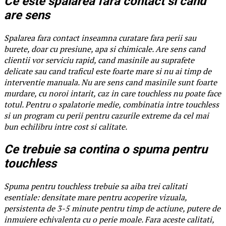
Ce este spalarea fara contact si cand
are sens
Spalarea fara contact inseamna curatare fara perii sau
burete, doar cu presiune, apa si chimicale. Are sens cand
clientii vor serviciu rapid, cand masinile au suprafete
delicate sau cand traficul este foarte mare si nu ai timp de
interventie manuala. Nu are sens cand masinile sunt foarte
murdare, cu noroi intarit, caz in care touchless nu poate face
totul. Pentru o spalatorie medie, combinatia intre touchless
si un program cu perii pentru cazurile extreme da cel mai
bun echilibru intre cost si calitate.
Ce trebuie sa contina o spuma pentru
touchless
Spuma pentru touchless trebuie sa aiba trei calitati
esentiale: densitate mare pentru acoperire vizuala,
persistenta de 3-5 minute pentru timp de actiune, putere de
inmuiere echivalenta cu o perie moale. Fara aceste calitati,