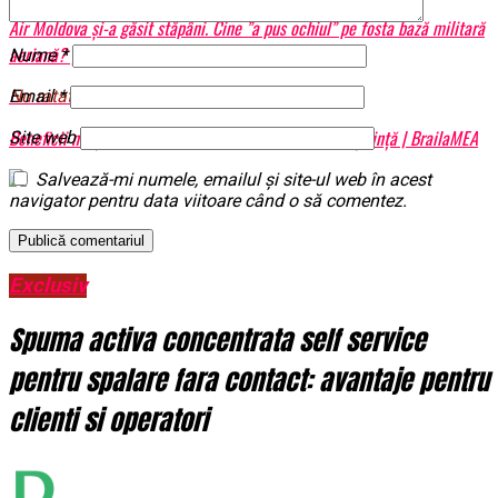
Air Moldova și-a găsit stăpâni. Cine ”a pus ochiul” pe fosta bază militară
aeriană? | BrailaMEA
Nume
*
Nu ratati
Email
*
Beneficii neaşteptate ale strugurilor, descoperite de știință | BrailaMEA
Site web
Salvează-mi numele, emailul și site-ul web în acest
navigator pentru data viitoare când o să comentez.
Exclusiv
Spuma activa concentrata self service
pentru spalare fara contact: avantaje pentru
clienti si operatori