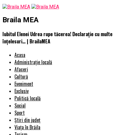
Braila MEA
Iubitul Elenei Udrea rupe tăcerea! Declarație cu multe
înțelesuri… | BrailaMEA
Acasa
Administrație locală
Afaceri
Cultură
Eveniment
Exclusiv
Politică locală
Social
Sport
Știri din județ
Viața în Brăila
Turism