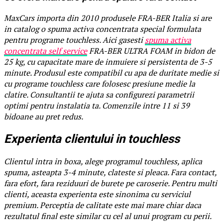
MaxCars importa din 2010 produsele FRA-BER Italia si are
in catalog o spuma activa concentrata special formulata
pentru programe touchless. Aici gasesti
spuma activa
concentrata self service
FRA-BER ULTRA FOAM in bidon de
25 kg, cu capacitate mare de inmuiere si persistenta de 3-5
minute. Produsul este compatibil cu apa de duritate medie si
cu programe touchless care folosesc presiune medie la
clatire. Consultantii te ajuta sa configurezi parametrii
optimi pentru instalatia ta. Comenzile intre 11 si 39
bidoane au pret redus.
Experienta clientului in touchless
Clientul intra in boxa, alege programul touchless, aplica
spuma, asteapta 3-4 minute, clateste si pleaca. Fara contact,
fara efort, fara reziduuri de burete pe caroserie. Pentru multi
clienti, aceasta experienta este sinonima cu serviciul
premium. Perceptia de calitate este mai mare chiar daca
rezultatul final este similar cu cel al unui program cu perii.