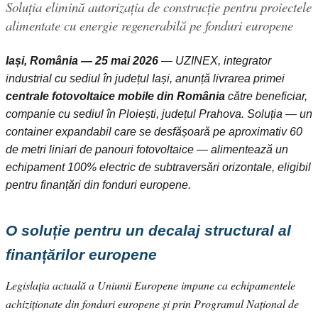
Soluția elimină autorizația de construcție pentru proiectele
alimentate cu energie regenerabilă pe fonduri europene
Iași, România — 25 mai 2026
— UZINEX, integrator
industrial cu sediul în județul Iași, anunță livrarea primei
centrale fotovoltaice mobile din România
către beneficiar,
companie cu sediul în Ploiești, județul Prahova. Soluția — un
container expandabil care se desfășoară pe aproximativ 60
de metri liniari de panouri fotovoltaice — alimentează un
echipament 100% electric de subtraversări orizontale, eligibil
pentru finanțări din fonduri europene.
O soluție pentru un decalaj structural al
finanțărilor europene
Legislația actuală a Uniunii Europene impune ca echipamentele
achiziționate din fonduri europene și prin Programul Național de