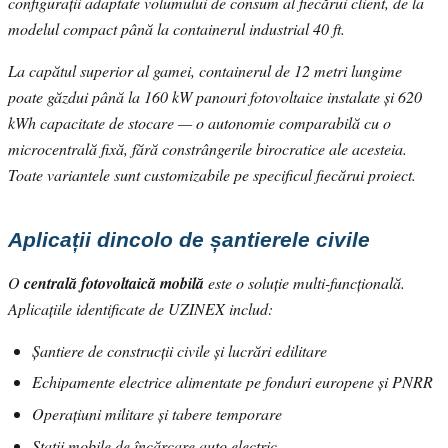
configurații adaptate volumului de consum al fiecărui client, de la
modelul compact până la containerul industrial 40 ft.
La capătul superior al gamei, containerul de 12 metri lungime
poate găzdui până la 160 kW panouri fotovoltaice instalate și 620
kWh capacitate de stocare — o autonomie comparabilă cu o
microcentrală fixă, fără constrângerile birocratice ale acesteia.
Toate variantele sunt customizabile pe specificul fiecărui proiect.
Aplicații dincolo de șantierele civile
O
centrală fotovoltaică mobilă
este o soluție multi-funcțională.
Aplicațiile identificate de UZINEX includ:
Șantiere de construcții civile și lucrări edilitare
Echipamente electrice alimentate pe fonduri europene și PNRR
Operațiuni militare și tabere temporare
Stații mobile de încărcare auto electric