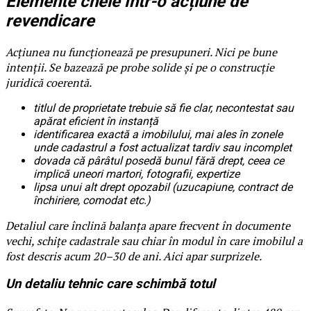
Elemente cheie într-o acțiune de
revendicare
Acțiunea nu funcționează pe presupuneri. Nici pe bune
intenții. Se bazează pe probe solide și pe o construcție
juridică coerentă.
titlul de proprietate trebuie să fie clar, necontestat sau
apărat eficient în instanță
identificarea exactă a imobilului, mai ales în zonele
unde cadastrul a fost actualizat tardiv sau incomplet
dovada că pârâtul posedă bunul fără drept, ceea ce
implică uneori martori, fotografii, expertize
lipsa unui alt drept opozabil (uzucapiune, contract de
închiriere, comodat etc.)
Detaliul care înclină balanța apare frecvent în documente
vechi, schițe cadastrale sau chiar în modul în care imobilul a
fost descris acum 20–30 de ani. Aici apar surprizele.
Un detaliu tehnic care schimbă totul