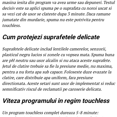
masina iesita din program va avea urme sau depuneri. Testul
decisiv este sa aplici spuma pe o suprafata cu noroi uscat si
sa vezi cat de usor se clateste dupa 3 minute. Daca ramane
jumatate din murdarie, spuma nu este potrivita pentru
touchless.
Cum protejezi suprafetele delicate
Suprafetele delicate includ lentilele camerelor, senzorii,
plasticul negru lucios si zonele cu vopsea mata. Spuma buna
are pH neutru sau usor alcalin si nu ataca aceste suprafete.
Jetul de clatire trebuie sa fie la presiune medie, nu maxima,
pentru a nu forta apa sub capace. Foloseste duze evazate la
clatire, care distribuie apa uniform, fara presiune
directionata. Aceste setari sunt usor de implementat si reduc
semnificativ riscul de reclamatii pe caroserie delicata.
Viteza programului in regim touchless
Un program touchless complet dureaza 5-8 minute: