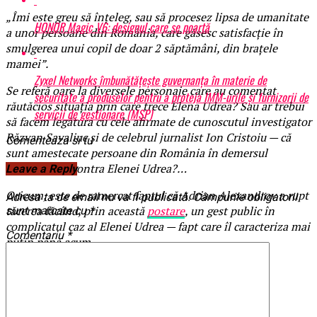
„Îmi este greu să înțeleg, sau să procesez lipsa de umanitate
HONOR Magic V6: designul care se poartă
a unor persoane din România, care găsesc satisfacție în
smulgerea unui copil de doar 2 săptămâni, din brațele
mamei”.
Zyxel Networks îmbunătățește guvernanța în materie de
Se referă oare la diversele personaje care au comentat
securitate a produselor pentru a proteja IMM-urile și furnizorii de
răutăcios situația prin care trece Elena Udrea? Sau ar trebui
servicii de gestionare (MSP)
să facem legătura cu cele afirmate de cunoscutul investigator
Răzvan Savaliuc și de celebrul jurnalist Ion Cristoiu — că
Comenteaza si tu
sunt amestecate persoane din România în demersul
surprinzător contra Elenei Udrea?…
Leave a Reply
Oricum, este de ramercat faptul că Adrian Alexandrov a rupt
Adresa ta de email nu va fi publicată.
Câmpurile obligatorii
tăcerea făcând, prin această
postare
, un gest public în
sunt marcate cu
*
complicatul caz al Elenei Udrea — fapt care îl caracteriza mai
Comentariu
*
puțin până acum.
BrailaMEA.ro
Articole pe aceiasi tema:
prima
Urmatorul