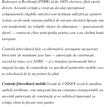
Redresare și Reziliență (PNRR) să fie 100% electrice, fără emisii
directe. Această cerință a creat un decalaj operațional:
echipamentele eligibile sunt frecvent destinate utilizării pe șantiere
izolate, acolo unde rețeaua publică de energie electrică lipsește sau
este insuficientă, iar soluțiile clasice de alimentare — generatoarele
diesel — contravin chiar principiului pentru care s-au cheltuit banii
europeni.
Centrala fotovoltaică fixă, ca alternativă, presupune un parcurs
birocratic de minimum șase luni — autorizație de construcție,
racord la rețea, aviz ANRE — și o instalare permanentă într-o
singură locație, în contradicție cu specificul șantierelor mobile care
se relochează de la un proiect la altul.
Centrala fotovoltaică mobilă
livrată de UZINEX rezolvă simultan
ambele probleme: este integrată într-un container transportabil, nu
necesită autorizație de construcție și se redislocă împreună cu
echipa client la fiecare nou șantier.