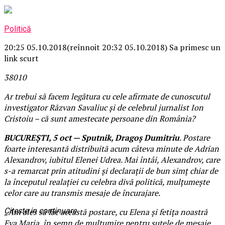
Politică
20:25 05.10.2018
(reînnoit 20:32 05.10.2018)
Sa primesc un
link scurt
380
1
0
Ar trebui să facem legătura cu cele afirmate de cunoscutul
investigator Răzvan Savaliuc și de celebrul jurnalist Ion
Cristoiu – că sunt amestecate persoane din România?
BUCUREȘTI, 5 oct — Sputnik, Dragoș Dumitriu
. Postare
foarte interesantă distribuită acum câteva minute de Adrian
Alexandrov, iubitul Elenei Udrea. Mai întâi, Alexandrov, care
s-a remarcat prin atitudini și declarații de bun simț chiar de
la începutul realației cu celebra divă politică, mulțumește
celor care au transmis mesaje de încurajare.
Citeste in continuare
„Am ales să fac această postare, cu Elena și fetița noastră
Eva Maria, în semn de mulțumire pentru sutele de mesaje