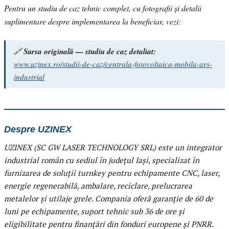
Pentru un studiu de caz tehnic complet, cu fotografii și detalii
suplimentare despre implementarea la beneficiar, vezi:
🔗
Sursa originală — studiu de caz detaliat:
www.uzinex.ro/studii-de-caz/centrala-fotovoltaica-mobila-ars-
industrial
Despre UZINEX
UZINEX (SC GW LASER TECHNOLOGY SRL) este un integrator
industrial român cu sediul în județul Iași, specializat în
furnizarea de soluții turnkey pentru echipamente CNC, laser,
energie regenerabilă, ambalare, reciclare, prelucrarea
metalelor și utilaje grele. Compania oferă garanție de 60 de
luni pe echipamente, suport tehnic sub 36 de ore și
eligibilitate pentru finanțări din fonduri europene și PNRR.