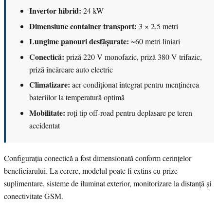
Invertor hibrid:
24 kW
Dimensiune container transport:
3 × 2,5 metri
Lungime panouri desfășurate:
~60 metri liniari
Conectică:
priză 220 V monofazic, priză 380 V trifazic,
priză încărcare auto electric
Climatizare:
aer condiționat integrat pentru menținerea
bateriilor la temperatură optimă
Mobilitate:
roți tip off-road pentru deplasare pe teren
accidentat
Configurația conectică a fost dimensionată conform cerințelor
beneficiarului. La cerere, modelul poate fi extins cu prize
suplimentare, sisteme de iluminat exterior, monitorizare la distanță și
conectivitate GSM.