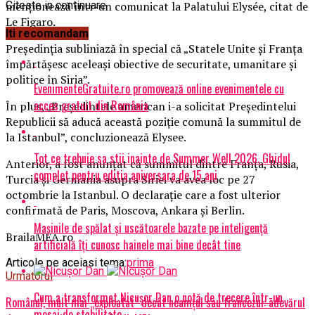
menționează într-un comunicat la Palatului Elysée, citat de
Citeste in continuare
Le Figaro.
Iti recomandam
Președinția subliniază în special că „Statele Unite și Franța
împărtășesc aceleași obiective de securitate, umanitare și
politice în Siria”.
EvenimenteGratuite.ro promovează online evenimentele cu
acces gratuit din România
În plus, „Președintele american i-a solicitat Președintelui
Republicii să aducă această poziție comună la summitul de
la Istanbul”, concluzionează Elysee.
Tot ce trebuie sa stii inainte de Summer Well 2026. Ghidul
Anterior, a fost anunțat că summitul dintre Franța, Rusia,
complet pentru editia aniversara de 15 ani
Turcia și Germania asupra Siriei va avea loc pe 27
octombrie la Istanbul. O declarație care a fost ulterior
confirmată de Paris, Moscova, Ankara și Berlin.
Mașinile de spălat și uscătoarele bazate pe inteligență
BrailaMEA.ro
artificială îți cunosc hainele mai bine decât tine
Articole pe aceiasi tema:
prima
Urmatorul
Cum a transformat Nicușor Dan o notă de trecere într-un
Românul, mult mai „exploatat” decât neamțul sau francezul: adevărul
mesaj de stabilitate