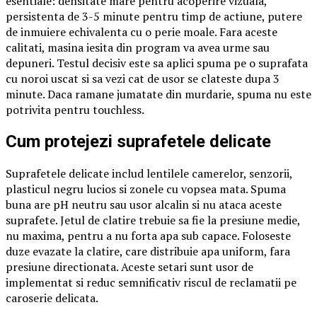
esentiale: densitate mare pentru acoperire vizuala,
persistenta de 3-5 minute pentru timp de actiune, putere
de inmuiere echivalenta cu o perie moale. Fara aceste
calitati, masina iesita din program va avea urme sau
depuneri. Testul decisiv este sa aplici spuma pe o suprafata
cu noroi uscat si sa vezi cat de usor se clateste dupa 3
minute. Daca ramane jumatate din murdarie, spuma nu este
potrivita pentru touchless.
Cum protejezi suprafetele delicate
Suprafetele delicate includ lentilele camerelor, senzorii,
plasticul negru lucios si zonele cu vopsea mata. Spuma
buna are pH neutru sau usor alcalin si nu ataca aceste
suprafete. Jetul de clatire trebuie sa fie la presiune medie,
nu maxima, pentru a nu forta apa sub capace. Foloseste
duze evazate la clatire, care distribuie apa uniform, fara
presiune directionata. Aceste setari sunt usor de
implementat si reduc semnificativ riscul de reclamatii pe
caroserie delicata.