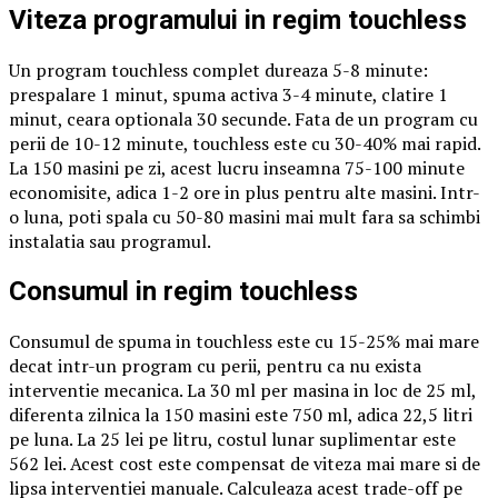
Viteza programului in regim touchless
Un program touchless complet dureaza 5-8 minute:
prespalare 1 minut, spuma activa 3-4 minute, clatire 1
minut, ceara optionala 30 secunde. Fata de un program cu
perii de 10-12 minute, touchless este cu 30-40% mai rapid.
La 150 masini pe zi, acest lucru inseamna 75-100 minute
economisite, adica 1-2 ore in plus pentru alte masini. Intr-
o luna, poti spala cu 50-80 masini mai mult fara sa schimbi
instalatia sau programul.
Consumul in regim touchless
Consumul de spuma in touchless este cu 15-25% mai mare
decat intr-un program cu perii, pentru ca nu exista
interventie mecanica. La 30 ml per masina in loc de 25 ml,
diferenta zilnica la 150 masini este 750 ml, adica 22,5 litri
pe luna. La 25 lei pe litru, costul lunar suplimentar este
562 lei. Acest cost este compensat de viteza mai mare si de
lipsa interventiei manuale. Calculeaza acest trade-off pe