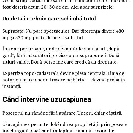
vechi, schițe cadastrale sau chiar în modul în care imobilul a
fost descris acum 20–30 de ani. Aici apar surprizele.
Un detaliu tehnic care schimbă totul
Suprafața. Nu pare spectaculos. Dar diferența dintre 480
mp și 520 mp poate decide rezultatul.
În zone periurbane, unde delimitările s-au făcut „după
gard”, fără măsurători precise, apar suprapuneri. Două
titluri valide. Două persoane care cred că au dreptate.
Expertiza topo-cadastrală devine piesa centrală. Linia de
hotar nu mai e doar o trasare pe hârtie — devine probă în
instanță.
Când intervine uzucapiunea
Posesorul nu rămâne fără apărare. Uneori, chiar câștigă.
Uzucapiunea permite dobândirea proprietății prin posesie
îndelungată, dacă sunt îndeplinite anumite condiții: