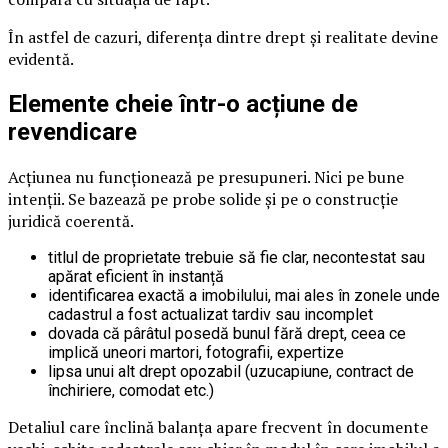
În astfel de cazuri, diferența dintre drept și realitate devine
evidentă.
Elemente cheie într-o acțiune de
revendicare
Acțiunea nu funcționează pe presupuneri. Nici pe bune
intenții. Se bazează pe probe solide și pe o construcție
juridică coerentă.
titlul de proprietate trebuie să fie clar, necontestat sau
apărat eficient în instanță
identificarea exactă a imobilului, mai ales în zonele unde
cadastrul a fost actualizat tardiv sau incomplet
dovada că pârâtul posedă bunul fără drept, ceea ce
implică uneori martori, fotografii, expertize
lipsa unui alt drept opozabil (uzucapiune, contract de
închiriere, comodat etc.)
Detaliul care înclină balanța apare frecvent în documente