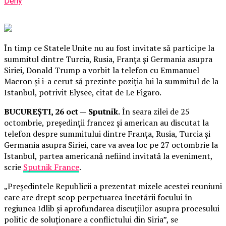
Deny
În timp ce Statele Unite nu au fost invitate să participe la
summitul dintre Turcia, Rusia, Franța și Germania asupra
Siriei, Donald Trump a vorbit la telefon cu Emmanuel
Macron și i-a cerut să prezinte poziția lui la summitul de la
Istanbul, potrivit Elysee, citat de Le Figaro.
BUCUREȘTI, 26 oct — Sputnik.
În seara zilei de 25
octombrie, președinții francez și american au discutat la
telefon despre summitului dintre Franța, Rusia, Turcia și
Germania asupra Siriei, care va avea loc pe 27 octombrie la
Istanbul, partea americană nefiind invitată la eveniment,
scrie
Sputnik France
.
„Președintele Republicii a prezentat mizele acestei reuniuni
care are drept scop perpetuarea încetării focului în
regiunea Idlib și aprofundarea discuțiilor asupra procesului
politic de soluționare a conflictului din Siria”, se