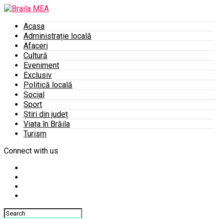
Acasa
Administrație locală
Afaceri
Cultură
Eveniment
Exclusiv
Politică locală
Social
Sport
Știri din județ
Viața în Brăila
Turism
Connect with us