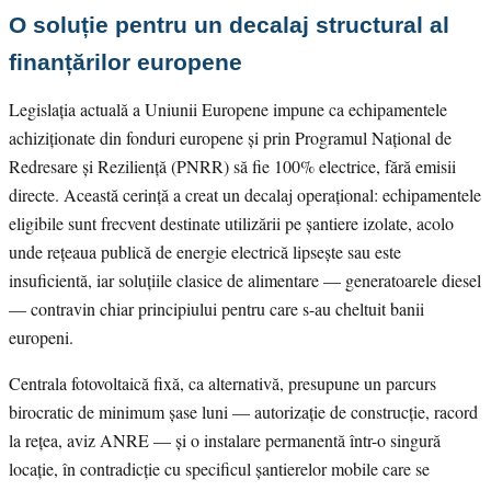
O soluție pentru un decalaj structural al
finanțărilor europene
Legislația actuală a Uniunii Europene impune ca echipamentele
achiziționate din fonduri europene și prin Programul Național de
Redresare și Reziliență (PNRR) să fie 100% electrice, fără emisii
directe. Această cerință a creat un decalaj operațional: echipamentele
eligibile sunt frecvent destinate utilizării pe șantiere izolate, acolo
unde rețeaua publică de energie electrică lipsește sau este
insuficientă, iar soluțiile clasice de alimentare — generatoarele diesel
— contravin chiar principiului pentru care s-au cheltuit banii
europeni.
Centrala fotovoltaică fixă, ca alternativă, presupune un parcurs
birocratic de minimum șase luni — autorizație de construcție, racord
la rețea, aviz ANRE — și o instalare permanentă într-o singură
locație, în contradicție cu specificul șantierelor mobile care se