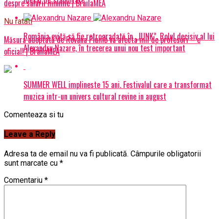
despre salarii minime | BrailaMEA
Nu ratati
România evită să fie retrogradată în „JUNK”. Rolul decisiv al lui
Măsura adoptată de Rovana Plumb va afecta mii de profesori – e
Alexandru Nazare, în trecerea unui nou test important
oficial! | BrailaMEA
SUMMER WELL implineste 15 ani. Festivalul care a transformat
muzica intr-un univers cultural revine in august
Comenteaza si tu
Leave a Reply
Adresa ta de email nu va fi publicată.
Câmpurile obligatorii
sunt marcate cu
*
Comentariu
*