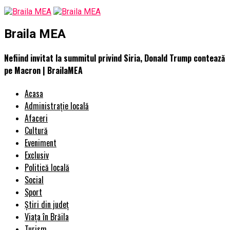
Braila MEA
Nefiind invitat la summitul privind Siria, Donald Trump contează
pe Macron | BrailaMEA
Acasa
Administrație locală
Afaceri
Cultură
Eveniment
Exclusiv
Politică locală
Social
Sport
Știri din județ
Viața în Brăila
Turism