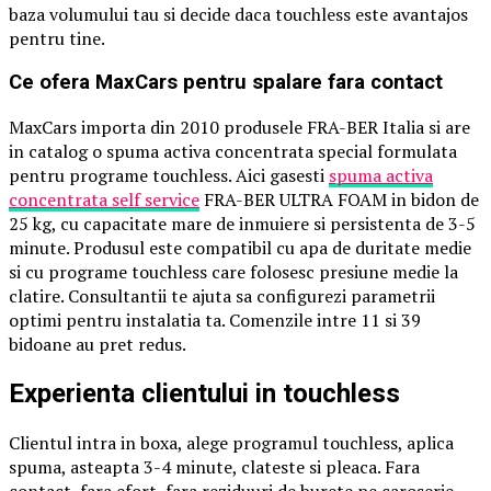
baza volumului tau si decide daca touchless este avantajos
pentru tine.
Ce ofera MaxCars pentru spalare fara contact
MaxCars importa din 2010 produsele FRA-BER Italia si are
in catalog o spuma activa concentrata special formulata
pentru programe touchless. Aici gasesti
spuma activa
concentrata self service
FRA-BER ULTRA FOAM in bidon de
25 kg, cu capacitate mare de inmuiere si persistenta de 3-5
minute. Produsul este compatibil cu apa de duritate medie
si cu programe touchless care folosesc presiune medie la
clatire. Consultantii te ajuta sa configurezi parametrii
optimi pentru instalatia ta. Comenzile intre 11 si 39
bidoane au pret redus.
Experienta clientului in touchless
Clientul intra in boxa, alege programul touchless, aplica
spuma, asteapta 3-4 minute, clateste si pleaca. Fara
contact, fara efort, fara reziduuri de burete pe caroserie.