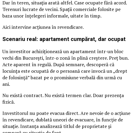
Dar în teren, situația arată altfel. Case ocupate fără acord.
Terenuri lucrate de vecini. Spații comerciale folosite pe
baza unor înțelegeri informale, uitate în timp.
Aici intervine acțiunea în revendicare.
Scenariu real: apartament cumpărat, dar ocupat
Un investitor achiziționează un apartament într-un bloc
vechi din București, într-o zonă în plină creștere. Preț bun.
Acte aparent în regulă. După semnare, descoperă că
locuința este ocupată de o persoană care invocă un „drept
de folosință” bazat pe o promisiune verbală din urmă cu
ani.
Nu există contract. Nu există termen clar. Doar prezența
fizică.
Investitorul nu poate evacua direct. Are nevoie de o acțiune
în revendicare, dublată uneori de evacuare, în funcție de
situație. Instanța analizează titlul de proprietate și
compară cu situația de fapt.