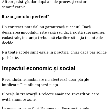
Alteori, câștigă, dar după ani de proces și costuri
semnificative.
Iluzia „actului perfect”
Un contract notarial nu garantează succesul. Dacă
descrierea imobilului este vagă sau dacă există suprapuneri
cadastrale, instanța trebuie să clarifice situația înainte de a
decide.
Nu toate actele sunt egale în practică, chiar dacă par solide
pe hârtie.
Impactul economic și social
Revendicările imobiliare nu afectează doar părțile
implicate. Ele influențează piața.
Blocaje în tranzacții. Proiecte amânate. Investitori care
evită anumite zone.
În orașe precum Cluj-Napoca sau București, unde