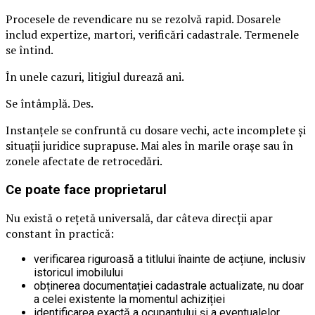
Procesele de revendicare nu se rezolvă rapid. Dosarele
includ expertize, martori, verificări cadastrale. Termenele
se întind.
În unele cazuri, litigiul durează ani.
Se întâmplă. Des.
Instanțele se confruntă cu dosare vechi, acte incomplete și
situații juridice suprapuse. Mai ales în marile orașe sau în
zonele afectate de retrocedări.
Ce poate face proprietarul
Nu există o rețetă universală, dar câteva direcții apar
constant în practică:
verificarea riguroasă a titlului înainte de acțiune, inclusiv
istoricul imobilului
obținerea documentației cadastrale actualizate, nu doar
a celei existente la momentul achiziției
identificarea exactă a ocupantului și a eventualelor