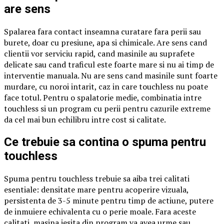
are sens
Spalarea fara contact inseamna curatare fara perii sau
burete, doar cu presiune, apa si chimicale. Are sens cand
clientii vor serviciu rapid, cand masinile au suprafete
delicate sau cand traficul este foarte mare si nu ai timp de
interventie manuala. Nu are sens cand masinile sunt foarte
murdare, cu noroi intarit, caz in care touchless nu poate
face totul. Pentru o spalatorie medie, combinatia intre
touchless si un program cu perii pentru cazurile extreme
da cel mai bun echilibru intre cost si calitate.
Ce trebuie sa contina o spuma pentru
touchless
Spuma pentru touchless trebuie sa aiba trei calitati
esentiale: densitate mare pentru acoperire vizuala,
persistenta de 3-5 minute pentru timp de actiune, putere
de inmuiere echivalenta cu o perie moale. Fara aceste
calitati, masina iesita din program va avea urme sau