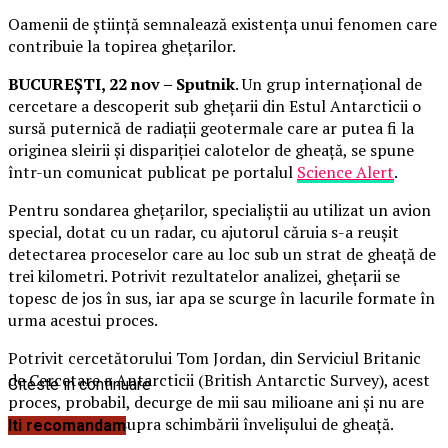
Oamenii de știință semnalează existența unui fenomen care
contribuie la topirea ghețarilor.
BUCUREȘTI, 22 nov – Sputnik
. Un grup internațional de
cercetare a descoperit sub ghețarii din Estul Antarcticii o
sursă puternică de radiații geotermale care ar putea fi la
originea sleirii și dispariției calotelor de gheață, se spune
într-un comunicat publicat pe portalul
Science Alert
.
Pentru sondarea ghețarilor, specialiștii au utilizat un avion
special, dotat cu un radar, cu ajutorul căruia s-a reușit
detectarea proceselor care au loc sub un strat de gheață de
trei kilometri. Potrivit rezultatelor analizei, ghețarii se
topesc de jos în sus, iar apa se scurge în lacurile formate în
urma acestui proces.
Potrivit cercetătorului Tom Jordan, din Serviciul Britanic
de Cercetare a Antarcticii (British Antarctic Survey), acest
Citeste in continuare
proces, probabil, decurge de mii sau milioane ani și nu are
niciun impact asupra schimbării învelișului de gheață.
Iti recomandam