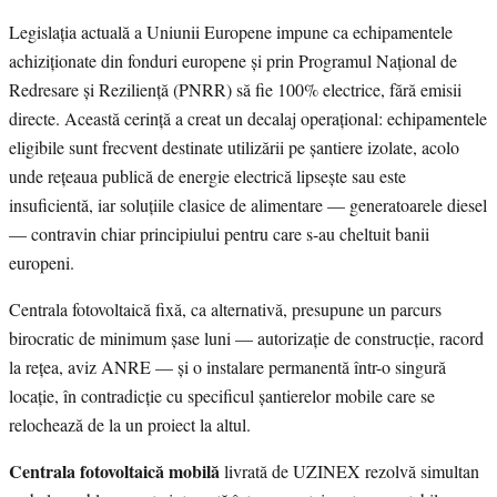
Legislația actuală a Uniunii Europene impune ca echipamentele
achiziționate din fonduri europene și prin Programul Național de
Redresare și Reziliență (PNRR) să fie 100% electrice, fără emisii
directe. Această cerință a creat un decalaj operațional: echipamentele
eligibile sunt frecvent destinate utilizării pe șantiere izolate, acolo
unde rețeaua publică de energie electrică lipsește sau este
insuficientă, iar soluțiile clasice de alimentare — generatoarele diesel
— contravin chiar principiului pentru care s-au cheltuit banii
europeni.
Centrala fotovoltaică fixă, ca alternativă, presupune un parcurs
birocratic de minimum șase luni — autorizație de construcție, racord
la rețea, aviz ANRE — și o instalare permanentă într-o singură
locație, în contradicție cu specificul șantierelor mobile care se
relochează de la un proiect la altul.
Centrala fotovoltaică mobilă
livrată de UZINEX rezolvă simultan