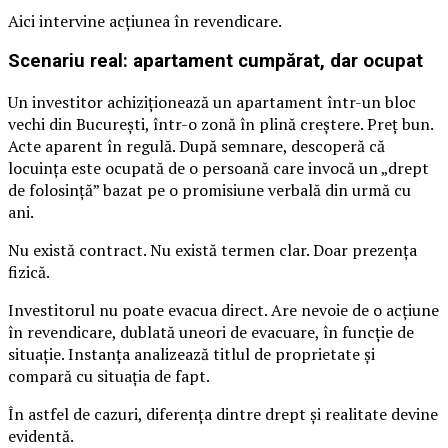
Aici intervine acțiunea în revendicare.
Scenariu real: apartament cumpărat, dar ocupat
Un investitor achiziționează un apartament într-un bloc
vechi din București, într-o zonă în plină creștere. Preț bun.
Acte aparent în regulă. După semnare, descoperă că
locuința este ocupată de o persoană care invocă un „drept
de folosință” bazat pe o promisiune verbală din urmă cu
ani.
Nu există contract. Nu există termen clar. Doar prezența
fizică.
Investitorul nu poate evacua direct. Are nevoie de o acțiune
în revendicare, dublată uneori de evacuare, în funcție de
situație. Instanța analizează titlul de proprietate și
compară cu situația de fapt.
În astfel de cazuri, diferența dintre drept și realitate devine
evidentă.