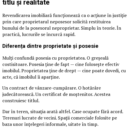
titlu și realitate
Revendicarea imobiliară funcționează ca o acțiune în justiție
prin care proprietarul neposesor solicită restituirea
bunului de la posesorul neproprietar. Simplu în teorie. În
practică, lucrurile se încurcă rapid.
Diferența dintre proprietate și posesie
Mulți confundă posesia cu proprietatea. O greșeală
costisitoare. Posesia ține de fapt — cine folosește efectiv
imobilul. Proprietatea ține de drept — cine poate dovedi, cu
acte, că imobilul îi aparține.
Un contract de vânzare-cumpărare. O hotărâre
judecătorească. Un certificat de moștenitor. Acestea
construiesc titlul.
Dar în teren, situația arată altfel. Case ocupate fără acord.
Terenuri lucrate de vecini. Spații comerciale folosite pe
baza unor înțelegeri informale, uitate în timp.