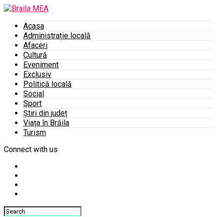
Acasa
Administrație locală
Afaceri
Cultură
Eveniment
Exclusiv
Politică locală
Social
Sport
Știri din județ
Viața în Brăila
Turism
Connect with us