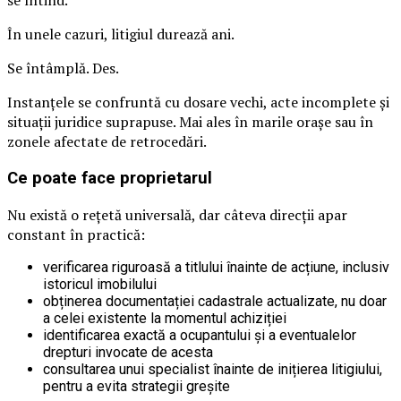
se întind.
În unele cazuri, litigiul durează ani.
Se întâmplă. Des.
Instanțele se confruntă cu dosare vechi, acte incomplete și
situații juridice suprapuse. Mai ales în marile orașe sau în
zonele afectate de retrocedări.
Ce poate face proprietarul
Nu există o rețetă universală, dar câteva direcții apar
constant în practică:
verificarea riguroasă a titlului înainte de acțiune, inclusiv
istoricul imobilului
obținerea documentației cadastrale actualizate, nu doar
a celei existente la momentul achiziției
identificarea exactă a ocupantului și a eventualelor
drepturi invocate de acesta
consultarea unui specialist înainte de inițierea litigiului,
pentru a evita strategii greșite