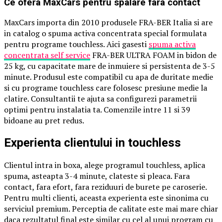
Ce ofera MaxCars pentru spalare fara contact
MaxCars importa din 2010 produsele FRA-BER Italia si are
in catalog o spuma activa concentrata special formulata
pentru programe touchless. Aici gasesti
spuma activa
concentrata self service
FRA-BER ULTRA FOAM in bidon de
25 kg, cu capacitate mare de inmuiere si persistenta de 3-5
minute. Produsul este compatibil cu apa de duritate medie
si cu programe touchless care folosesc presiune medie la
clatire. Consultantii te ajuta sa configurezi parametrii
optimi pentru instalatia ta. Comenzile intre 11 si 39
bidoane au pret redus.
Experienta clientului in touchless
Clientul intra in boxa, alege programul touchless, aplica
spuma, asteapta 3-4 minute, clateste si pleaca. Fara
contact, fara efort, fara reziduuri de burete pe caroserie.
Pentru multi clienti, aceasta experienta este sinonima cu
serviciul premium. Perceptia de calitate este mai mare chiar
daca rezultatul final este similar cu cel al unui program cu