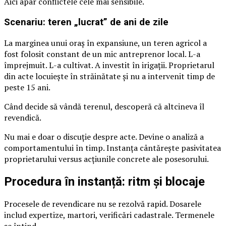
Aici apar conflictele cele mai sensibile.
Scenariu: teren „lucrat” de ani de zile
La marginea unui oraș în expansiune, un teren agricol a
fost folosit constant de un mic antreprenor local. L-a
împrejmuit. L-a cultivat. A investit în irigații. Proprietarul
din acte locuiește în străinătate și nu a intervenit timp de
peste 15 ani.
Când decide să vândă terenul, descoperă că altcineva îl
revendică.
Nu mai e doar o discuție despre acte. Devine o analiză a
comportamentului în timp. Instanța cântărește pasivitatea
proprietarului versus acțiunile concrete ale posesorului.
Procedura în instanță: ritm și blocaje
Procesele de revendicare nu se rezolvă rapid. Dosarele
includ expertize, martori, verificări cadastrale. Termenele