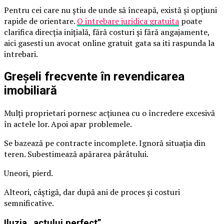
Pentru cei care nu știu de unde să înceapă, există și opțiuni
rapide de orientare.
O intrebare juridica gratuita
poate
clarifica direcția inițială, fără costuri și fără angajamente,
aici gasesti un avocat online gratuit gata sa iti raspunda la
intrebari.
Greșeli frecvente în revendicarea
imobiliară
Mulți proprietari pornesc acțiunea cu o încredere excesivă
în actele lor. Apoi apar problemele.
Se bazează pe contracte incomplete. Ignoră situația din
teren. Subestimează apărarea pârâtului.
Uneori, pierd.
Alteori, câștigă, dar după ani de proces și costuri
semnificative.
Iluzia „actului perfect”