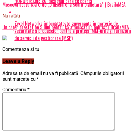
HONOR Magic V6: designul care se poartă
Moscova acuză NATO de „o înșelare la scară planetară” | BrailaMEA
Nu ratati
Zyxel Networks îmbunătățește guvernanța în materie de
Un cățel, arestat pe 9 luni pentru că a mușcat un polițist | BrailaMEA
securitate a produselor pentru a proteja IMM-urile și furnizorii
de servicii de gestionare (MSP)
Comenteaza si tu
Leave a Reply
Adresa ta de email nu va fi publicată.
Câmpurile obligatorii
sunt marcate cu
*
Comentariu
*