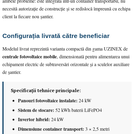
ambele probleme: este integrată într-un container transportabil, nu
necesită autorizație de construcție și se redislocă împreună cu echipa
client la fiecare nou șantier.
Configurația livrată către beneficiar
Modelul livrat reprezintă varianta compactă din gama UZINEX de
centrale fotovoltaice mobile
, dimensionată pentru alimentarea unui
echipament electric de subtraversări orizontale și a sculelor auxiliare
de șantier.
Specificații tehnice principale:
Panouri fotovoltaice instalate:
24 kW
Sistem de stocare:
52 kWh baterii LiFePO4
Invertor hibrid:
24 kW
Dimensiune container transport:
3 × 2,5 metri