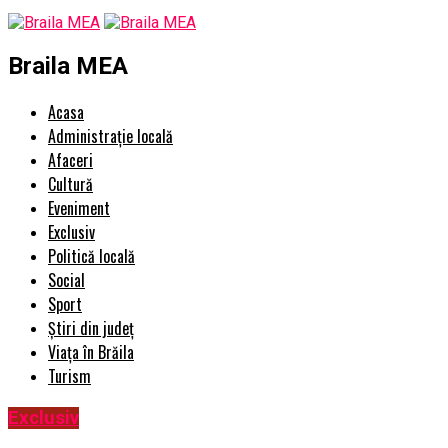
Braila MEA
Acasa
Administrație locală
Afaceri
Cultură
Eveniment
Exclusiv
Politică locală
Social
Sport
Știri din județ
Viața în Brăila
Turism
Exclusiv