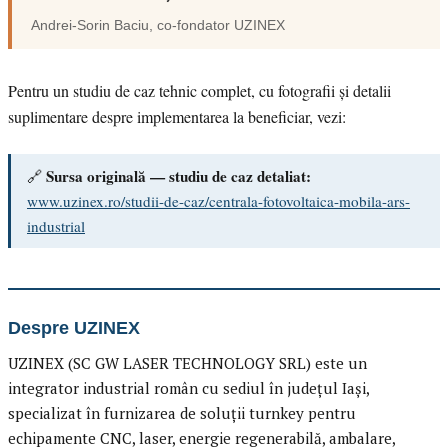
Andrei-Sorin Baciu
, co-fondator
UZINEX
Pentru un studiu de caz tehnic complet, cu fotografii și detalii
suplimentare despre implementarea la beneficiar, vezi:
Sursa originală — studiu de caz detaliat:
🔗
www.uzinex.ro/studii-de-caz/centrala-fotovoltaica-mobila-ars-
industrial
Despre UZINEX
UZINEX (SC GW LASER TECHNOLOGY SRL) este un
integrator industrial român cu sediul în județul Iași,
specializat în furnizarea de soluții turnkey pentru
echipamente CNC, laser, energie regenerabilă, ambalare,