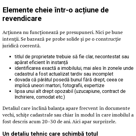
Elemente cheie într-o acțiune de
revendicare
Acțiunea nu funcționează pe presupuneri. Nici pe bune
intenții. Se bazează pe probe solide și pe o construcție
juridică coerentă.
titlul de proprietate trebuie să fie clar, necontestat sau
apărat eficient în instanță
identificarea exactă a imobilului, mai ales în zonele unde
cadastrul a fost actualizat tardiv sau incomplet
dovada că pârâtul posedă bunul fără drept, ceea ce
implică uneori martori, fotografii, expertize
lipsa unui alt drept opozabil (uzucapiune, contract de
închiriere, comodat etc.)
Detaliul care înclină balanța apare frecvent în documente
vechi, schițe cadastrale sau chiar în modul în care imobilul a
fost descris acum 20–30 de ani. Aici apar surprizele.
Un detaliu tehnic care schimbă totul