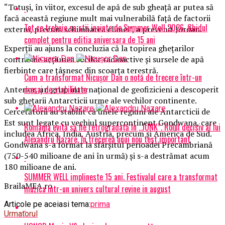
“Totuși, în viitor, excesul de apă de sub gheață ar putea să
facă această regiune mult mai vulnerabilă față de factorii
Tot ce trebuie sa stii inainte de Summer Well 2026. Ghidul
externi, precum schimbarea climei”, a prevenit Jordan.
complet pentru editia aniversara de 15 ani
Experții au ajuns la concluzia că la topirea ghețarilor
contribuie acțiunea rocilor radioactive și sursele de apă
fierbinte care țâșnesc din scoarța terestră.
Cum a transformat Nicușor Dan o notă de trecere într-un
mesaj de stabilitate
​Anterior, un grup internațional de geofizicieni a descoperit
sub ghețarii Antarcticii urme ale vechilor continente.
Cercetătorii au stabilit că unele regiuni ale Antarcticii de
Est sunt legate cu vechiul supercontinent Gondwana, care
România evită să fie retrogradată în „JUNK”. Rolul decisiv al lui
includea Africa, India, Austria, precum și America de Sud.
Alexandru Nazare, în trecerea unui nou test important
Gondwana s-a format la sfârșitul perioadei Precambriană
(750-540 milioane de ani în urmă) și s-a destrămat acum
180 milioane de ani.
SUMMER WELL implineste 15 ani. Festivalul care a transformat
BrailaMEA.ro
muzica intr-un univers cultural revine in august
Articole pe aceiasi tema:
prima
Urmatorul