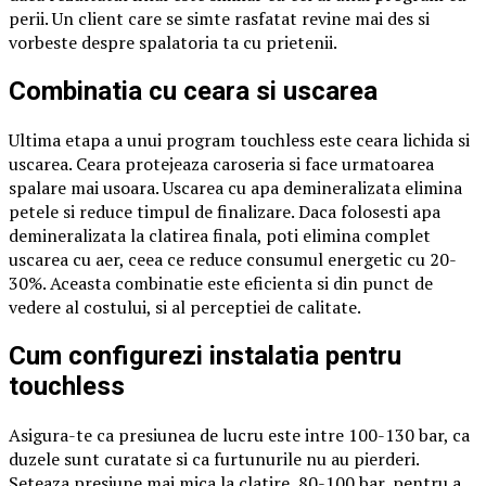
perii. Un client care se simte rasfatat revine mai des si
vorbeste despre spalatoria ta cu prietenii.
Combinatia cu ceara si uscarea
Ultima etapa a unui program touchless este ceara lichida si
uscarea. Ceara protejeaza caroseria si face urmatoarea
spalare mai usoara. Uscarea cu apa demineralizata elimina
petele si reduce timpul de finalizare. Daca folosesti apa
demineralizata la clatirea finala, poti elimina complet
uscarea cu aer, ceea ce reduce consumul energetic cu 20-
30%. Aceasta combinatie este eficienta si din punct de
vedere al costului, si al perceptiei de calitate.
Cum configurezi instalatia pentru
touchless
Asigura-te ca presiunea de lucru este intre 100-130 bar, ca
duzele sunt curatate si ca furtunurile nu au pierderi.
Seteaza presiune mai mica la clatire, 80-100 bar, pentru a