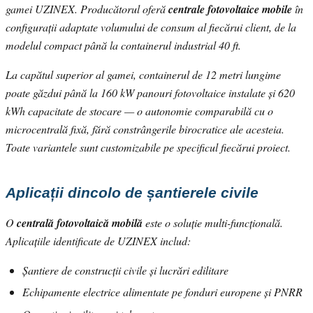
gamei UZINEX. Producătorul oferă
centrale fotovoltaice mobile
în
configurații adaptate volumului de consum al fiecărui client, de la
modelul compact până la containerul industrial 40 ft.
La capătul superior al gamei, containerul de 12 metri lungime
poate găzdui până la 160 kW panouri fotovoltaice instalate și 620
kWh capacitate de stocare — o autonomie comparabilă cu o
microcentrală fixă, fără constrângerile birocratice ale acesteia.
Toate variantele sunt customizabile pe specificul fiecărui proiect.
Aplicații dincolo de șantierele civile
O
centrală fotovoltaică mobilă
este o soluție multi-funcțională.
Aplicațiile identificate de UZINEX includ:
Șantiere de construcții civile și lucrări edilitare
Echipamente electrice alimentate pe fonduri europene și PNRR