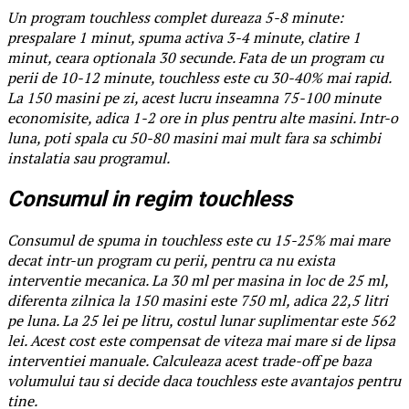
Un program touchless complet dureaza 5-8 minute:
prespalare 1 minut, spuma activa 3-4 minute, clatire 1
minut, ceara optionala 30 secunde. Fata de un program cu
perii de 10-12 minute, touchless este cu 30-40% mai rapid.
La 150 masini pe zi, acest lucru inseamna 75-100 minute
economisite, adica 1-2 ore in plus pentru alte masini. Intr-o
luna, poti spala cu 50-80 masini mai mult fara sa schimbi
instalatia sau programul.
Consumul in regim touchless
Consumul de spuma in touchless este cu 15-25% mai mare
decat intr-un program cu perii, pentru ca nu exista
interventie mecanica. La 30 ml per masina in loc de 25 ml,
diferenta zilnica la 150 masini este 750 ml, adica 22,5 litri
pe luna. La 25 lei pe litru, costul lunar suplimentar este 562
lei. Acest cost este compensat de viteza mai mare si de lipsa
interventiei manuale. Calculeaza acest trade-off pe baza
volumului tau si decide daca touchless este avantajos pentru
tine.