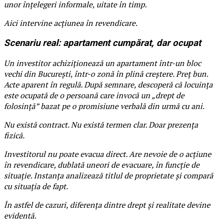
unor înțelegeri informale, uitate în timp.
Aici intervine acțiunea în revendicare.
Scenariu real: apartament cumpărat, dar ocupat
Un investitor achiziționează un apartament într-un bloc
vechi din București, într-o zonă în plină creștere. Preț bun.
Acte aparent în regulă. După semnare, descoperă că locuința
este ocupată de o persoană care invocă un „drept de
folosință” bazat pe o promisiune verbală din urmă cu ani.
Nu există contract. Nu există termen clar. Doar prezența
fizică.
Investitorul nu poate evacua direct. Are nevoie de o acțiune
în revendicare, dublată uneori de evacuare, în funcție de
situație. Instanța analizează titlul de proprietate și compară
cu situația de fapt.
În astfel de cazuri, diferența dintre drept și realitate devine
evidentă.