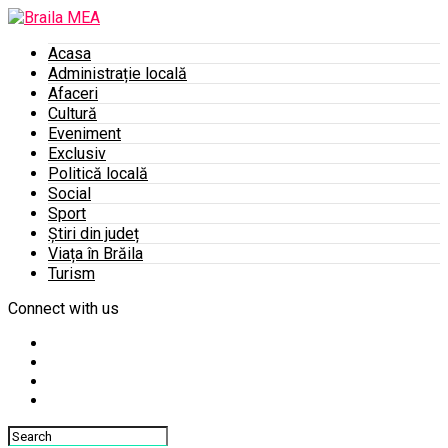
Acasa
Administrație locală
Afaceri
Cultură
Eveniment
Exclusiv
Politică locală
Social
Sport
Știri din județ
Viața în Brăila
Turism
Connect with us