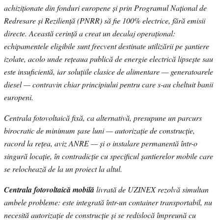
achiziționate din fonduri europene și prin Programul Național de
Redresare și Reziliență (PNRR) să fie 100% electrice, fără emisii
directe. Această cerință a creat un decalaj operațional:
echipamentele eligibile sunt frecvent destinate utilizării pe șantiere
izolate, acolo unde rețeaua publică de energie electrică lipsește sau
este insuficientă, iar soluțiile clasice de alimentare — generatoarele
diesel — contravin chiar principiului pentru care s-au cheltuit banii
europeni.
Centrala fotovoltaică fixă, ca alternativă, presupune un parcurs
birocratic de minimum șase luni — autorizație de construcție,
racord la rețea, aviz ANRE — și o instalare permanentă într-o
singură locație, în contradicție cu specificul șantierelor mobile care
se relochează de la un proiect la altul.
Centrala fotovoltaică mobilă
livrată de UZINEX rezolvă simultan
ambele probleme: este integrată într-un container transportabil, nu
necesită autorizație de construcție și se redislocă împreună cu