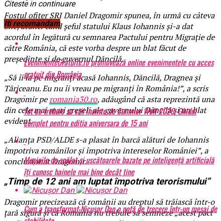
Citeste in continuare
Fostul ofiţer SRI Daniel Dragomir spunea, în urmă cu câteva
Iti recomandam
zile, atunci când şeful statului Klaus Iohannis şi-a dat
acordul în legătură cu semnarea Pactului pentru Migraţie de
către România, că este vorba despre un blat făcut de
preşedinte şi de guvernul Dăncilă.
EvenimenteGratuite.ro promovează online evenimentele cu acces
gratuit din România
„Să îi ia pe migranți acasă Iohannis, Dăncilă, Dragnea și
Tăriceanu. Eu nu îi vreau pe migranți în România!”, a scris
Dragomir pe
romania30.ro
, adăugând că asta reprezintă una
din cele mai mari greşeli ale guvernului Dăncilă şi un blat
Tot ce trebuie sa stii inainte de Summer Well 2026. Ghidul
evident.
complet pentru editia aniversara de 15 ani
„Alianța PSD/ALDE s-a plasat în barcă alături de Iohannis
împotriva românilor și împotriva intereselor României”, a
Mașinile de spălat și uscătoarele bazate pe inteligență artificială
concluzionat Dragomir.
îți cunosc hainele mai bine decât tine
„Timp de 12 ani am luptat împotriva terorismului”
Dragomir precizează că românii au dreptul să trăiască într-o
Cum a transformat Nicușor Dan o notă de trecere într-un mesaj de
ţară sigură şi că România nu trebuie să semneze „acest pact
stabilitate