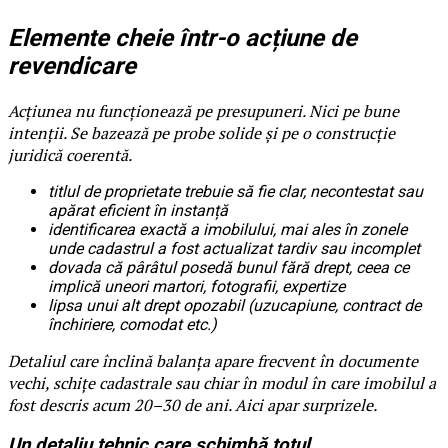
Elemente cheie într-o acțiune de
revendicare
Acțiunea nu funcționează pe presupuneri. Nici pe bune
intenții. Se bazează pe probe solide și pe o construcție
juridică coerentă.
titlul de proprietate trebuie să fie clar, necontestat sau
apărat eficient în instanță
identificarea exactă a imobilului, mai ales în zonele
unde cadastrul a fost actualizat tardiv sau incomplet
dovada că pârâtul posedă bunul fără drept, ceea ce
implică uneori martori, fotografii, expertize
lipsa unui alt drept opozabil (uzucapiune, contract de
închiriere, comodat etc.)
Detaliul care înclină balanța apare frecvent în documente
vechi, schițe cadastrale sau chiar în modul în care imobilul a
fost descris acum 20–30 de ani. Aici apar surprizele.
Un detaliu tehnic care schimbă totul