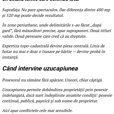
Suprafața. Nu pare spectaculos. Dar diferența dintre 480 mp
și 520 mp poate decide rezultatul.
În zone periurbane, unde delimitările s-au făcut „după
gard”, fără măsurători precise, apar suprapuneri. Două titluri
valide. Două persoane care cred că au dreptate.
Expertiza topo-cadastrală devine piesa centrală. Linia de
hotar nu mai e doar o trasare pe hârtie — devine probă în
instanță.
Când intervine uzucapiunea
Posesorul nu rămâne fără apărare. Uneori, chiar câștigă.
Uzucapiunea permite dobândirea proprietății prin posesie
îndelungată, dacă sunt îndeplinite anumite condiții: posesie
continuă, publică, pașnică și sub nume de proprietar.
Aici apar conflictele cele mai sensibile.