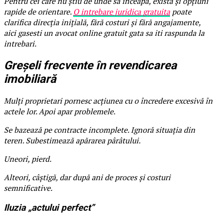
Pentru cei care nu știu de unde să înceapă, există și opțiuni
rapide de orientare.
O intrebare juridica gratuita
poate
clarifica direcția inițială, fără costuri și fără angajamente,
aici gasesti un avocat online gratuit gata sa iti raspunda la
intrebari.
Greșeli frecvente în revendicarea
imobiliară
Mulți proprietari pornesc acțiunea cu o încredere excesivă în
actele lor. Apoi apar problemele.
Se bazează pe contracte incomplete. Ignoră situația din
teren. Subestimează apărarea pârâtului.
Uneori, pierd.
Alteori, câștigă, dar după ani de proces și costuri
semnificative.
Iluzia „actului perfect”