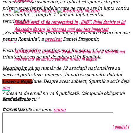
cu diavolul”. De asemenea, a explicat că spune asta prin
prisma experienţei îndelungate pe care o are în lupta contra
terorismului – „timp de 12 ani am luptat contra
terorismului”.
România evită să fie retrogradată în „JUNK”. Rolul decisiv al lui
Alexandru Nazare, în trecerea unui nou test important
„Semnarea Pactului pentru migrație va aduce riscuri imense
pentru România”, a
precizat
Daniel Dragomir.
Fostul ofiţer SRI a menţionat că România 3.0 se opune
SUMMER WELL implineste 15 ani. Festivalul care a transformat
trimiterii a zeci de mii de migranţi în România.
muzica intr-un univers cultural revine in august
Menţionăm că un număr de 12 asociaţii naţionaliste au
Comenteaza si tu
decis să protesteze, miercuri, împotriva semnării Patului
pentru Migraţiune. Despre acest subiect, Sputnik a scris deja
Leave a Reply
aici
.
Adresa ta de email nu va fi publicată.
Câmpurile obligatorii
BrailaMEA.ro
sunt marcate cu
*
Comentariu
*
Articole pe aceiasi tema:
prima
Urmatorul
Olguța dezvăluie: ”De asta nu m-a dorit Iohannis”! Un important analist |