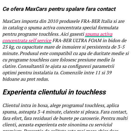
Ce ofera MaxCars pentru spalare fara contact
MaxCars importa din 2010 produsele FRA-BER Italia si are
in catalog o spuma activa concentrata special formulata
pentru programe touchless. Aici gasesti
spuma activa
concentrata self service
FRA-BER ULTRA FOAM in bidon de
25 kg, cu capacitate mare de inmuiere si persistenta de 3-5
minute. Produsul este compatibil cu apa de duritate medie si
cu programe touchless care folosesc presiune medie la
clatire. Consultantii te ajuta sa configurezi parametrii
optimi pentru instalatia ta. Comenzile intre 11 si 39
bidoane au pret redus.
Experienta clientului in touchless
Clientul intra in boxa, alege programul touchless, aplica
spuma, asteapta 3-4 minute, clateste si pleaca. Fara contact,
fara efort, fara reziduuri de burete pe caroserie. Pentru multi
clienti, aceasta experienta este sinonima cu serviciul
premium. Perceptia de calitate este mai mare chiar daca