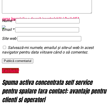
BrailaMEA
Nu ratati
cursa înarmărilor a devenit incontrolabilă | BrailaMEA
Nume
*
Email
*
Site web
Salvează-mi numele, emailul și site-ul web în acest
navigator pentru data viitoare când o să comentez.
Exclusiv
Spuma activa concentrata self service
pentru spalare fara contact: avantaje pentru
clienti si operatori