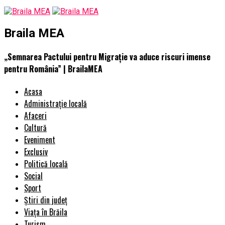
Braila MEA
„Semnarea Pactului pentru Migraţie va aduce riscuri imense
pentru România” | BrailaMEA
Acasa
Administrație locală
Afaceri
Cultură
Eveniment
Exclusiv
Politică locală
Social
Sport
Știri din județ
Viața în Brăila
Turism