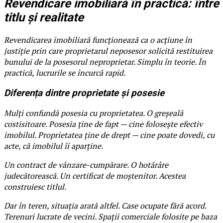
Revendicare imobiliară în practică: între
titlu și realitate
Revendicarea imobiliară funcționează ca o acțiune în
justiție prin care proprietarul neposesor solicită restituirea
bunului de la posesorul neproprietar. Simplu în teorie. În
practică, lucrurile se încurcă rapid.
Diferența dintre proprietate și posesie
Mulți confundă posesia cu proprietatea. O greșeală
costisitoare. Posesia ține de fapt — cine folosește efectiv
imobilul. Proprietatea ține de drept — cine poate dovedi, cu
acte, că imobilul îi aparține.
Un contract de vânzare-cumpărare. O hotărâre
judecătorească. Un certificat de moștenitor. Acestea
construiesc titlul.
Dar în teren, situația arată altfel. Case ocupate fără acord.
Terenuri lucrate de vecini. Spații comerciale folosite pe baza