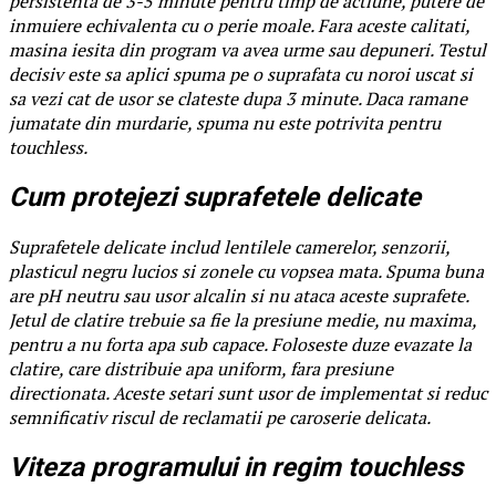
persistenta de 3-5 minute pentru timp de actiune, putere de
inmuiere echivalenta cu o perie moale. Fara aceste calitati,
masina iesita din program va avea urme sau depuneri. Testul
decisiv este sa aplici spuma pe o suprafata cu noroi uscat si
sa vezi cat de usor se clateste dupa 3 minute. Daca ramane
jumatate din murdarie, spuma nu este potrivita pentru
touchless.
Cum protejezi suprafetele delicate
Suprafetele delicate includ lentilele camerelor, senzorii,
plasticul negru lucios si zonele cu vopsea mata. Spuma buna
are pH neutru sau usor alcalin si nu ataca aceste suprafete.
Jetul de clatire trebuie sa fie la presiune medie, nu maxima,
pentru a nu forta apa sub capace. Foloseste duze evazate la
clatire, care distribuie apa uniform, fara presiune
directionata. Aceste setari sunt usor de implementat si reduc
semnificativ riscul de reclamatii pe caroserie delicata.
Viteza programului in regim touchless