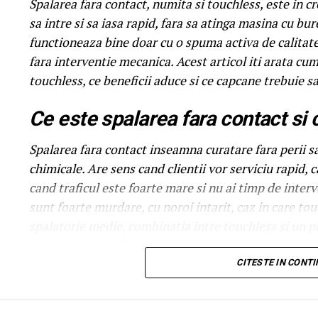
Spalarea fara contact, numita si touchless, este in cre
sa intre si sa iasa rapid, fara sa atinga masina cu bur
functioneaza bine doar cu o spuma activa de calitate
fara interventie mecanica. Acest articol iti arata c
touchless, ce beneficii aduce si ce capcane trebuie sa
Ce este spalarea fara contact si
Spalarea fara contact inseamna curatare fara perii sa
chimicale. Are sens cand clientii vor serviciu rapid,
cand traficul este foarte mare si nu ai timp de inte
sunt foarte murdare, cu noroi intarit, caz in care to
spalatorie medie, combinatia intre touchless si un 
cel mai bun echilibru intre cost si calitate.
CITESTE IN CONT
Ce trebuie sa contina o spuma p
Spuma pentru touchless trebuie sa aiba trei calitati