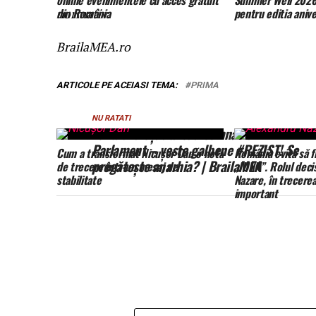
online evenimentele cu acces gratuit
Summer Well 2026.
din România
pentru editia anive
normativ.
BrailaMEA.ro
ARTICOLE PE ACEIASI TEMA:
PRIMA
NU RATATI
Tentativă eșuată sau semnal la
Parlament – veste galbene #REZIST! Se
Cum a transformat Nicușor Dan o notă
România evită să f
pregătește anarhia? | BrailaMEA
de trecere într-un mesaj de
„JUNK”. Rolul decis
stabilitate
Nazare, în trecere
important