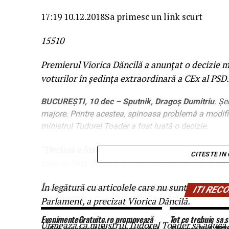
17:19 10.12.2018
Sa primesc un link scurt
155
1
0
Premierul Viorica Dăncilă a anunțat o decizie 
voturilor în ședința extraordinară a CEx al PSD.
BUCUREȘTI, 10 dec – Sputnik, Dragoș Dumitriu
. Șe
majore. Printre acestea, spinoasa problemă a modificăr
ministrul Tudorel Toader a fost luată o decizie.
”Decizia a fost luată în unanimitate”, a spus prem
CITESTE IN
care au fost declarate constituționale vor fi m
În legătură cu articolele care nu sunt constituț
ITI RE
Parlament, a precizat Viorica Dăncilă.
EvenimenteGratuite.ro promovează
Tot ce trebuie sa s
Urmează ca ministrul Tudorel Toader să aducă m