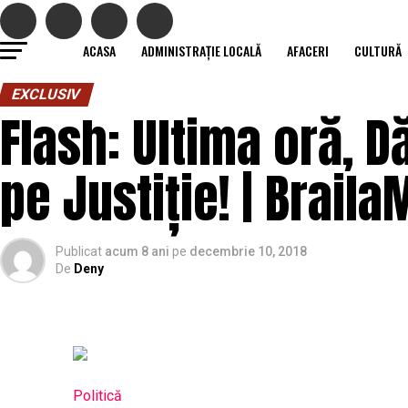
ACASA
ADMINISTRAȚIE LOCALĂ
AFACERI
CULTURĂ
EXCLUSIV
Flash: Ultima oră, D
pe Justiție! | Braila
Publicat
acum 8 ani
pe
decembrie 10, 2018
De
Deny
Politică