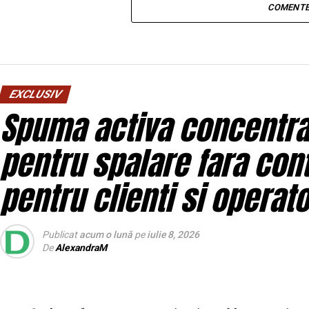
COMENTE
EXCLUSIV
Spuma activa concentrat
pentru spalare fara con
pentru clienti si operato
Publicat
acum o lună
pe
iulie 8, 2026
De
AlexandraM