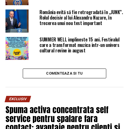
Cu ultima declarație s-a arătat a fi de acord o bună parte
România evită să fie retrogradată în „JUNK”.
a celor prezenți în sala de ședințe.
Rolul decisiv al lui Alexandru Nazare, în
trecerea unui nou test important
May le-a propus criticilor să vină cu vreo propunere
alternativă, dar a subliniat că revederea înțelegerilor la
SUMMER WELL implineste 15 ani. Festivalul
care s-a ajuns cu Bruxellesul este imposibilă.
care a transformat muzica intr-un univers
cultural revine in august
La această oră dezbaterile continuă, ele pot fi urmărite
în direct
pe site-ul nostru
.
BrailaMEA.ro
COMENTEAZA SI TU
ARTICOLE PE ACEIASI TEMA:
PRIMA
EXCLUSIV
URMATORUL
„Vocile Ortodoxiei din Rusia”, concert în România –
Spuma activa concentrata self
programul evenimentului | BrailaMEA
service pentru spalare fara
NU RATATI
contact: avantaje pentru clienti si
Flash: Ultima oră, Dăncilă – decizie majoră pe Justiție! |