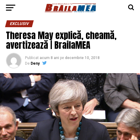
EXCLUSIV
Theresa May explică, cheamă,
avertizează | BrailaMEA
Publicat
acum 8 ani
pe
decembrie 10, 2018
De
Deny