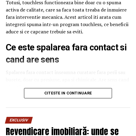
Totusi, touchless functioneaza bine doar cu o spuma
activa de calitate, care sa faca toata treaba de inmuiere
fara interventie mecanica. Acest articol iti arata cum
integrezi spuma intr-un program touchless, ce beneficii
aduce si ce capcane trebuie sa eviti.
Ce este spalarea fara contact si
cand are sens
Spalarea fara contact inseamna curatare fara perii sau
burete, doar cu presiune, apa si chimicale. Are sens cand
clientii vor serviciu rapid, cand masinile au suprafete
delicate sau cand traficul este foarte mare si nu ai timp
CITESTE IN CONTINUARE
de interventie manuala. Nu are sens cand masinile sunt
foarte murdare, cu noroi intarit, caz in care touchless
nu poate face totul. Pentru o spalatorie medie,
EXCLUSIV
combinatia intre touchless si un program cu perii
Revendicare imobiliară: unde se
pentru cazurile extreme da cel mai bun echilibru intre