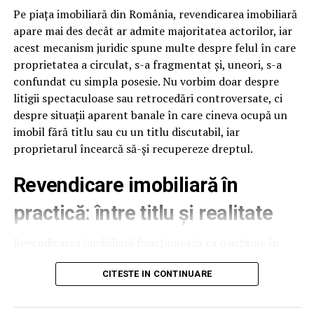
Suprafetele delicate includ lentilele camerelor, senzorii,
Pe piața imobiliară din România, revendicarea imobiliară
plasticul negru lucios si zonele cu vopsea mata. Spuma
apare mai des decât ar admite majoritatea actorilor, iar
buna are pH neutru sau usor alcalin si nu ataca aceste
acest mecanism juridic spune multe despre felul în care
suprafete. Jetul de clatire trebuie sa fie la presiune
proprietatea a circulat, s-a fragmentat și, uneori, s-a
medie, nu maxima, pentru a nu forta apa sub capace.
confundat cu simpla posesie. Nu vorbim doar despre
Foloseste duze evazate la clatire, care distribuie apa
litigii spectaculoase sau retrocedări controversate, ci
uniform, fara presiune directionata. Aceste setari sunt
despre situații aparent banale în care cineva ocupă un
usor de implementat si reduc semnificativ riscul de
imobil fără titlu sau cu un titlu discutabil, iar
reclamatii pe caroserie delicata.
proprietarul încearcă să-și recupereze dreptul.
Viteza programului in regim
Revendicare imobiliară în
touchless
practică: între titlu și realitate
Un program touchless complet dureaza 5-8 minute:
Revendicarea imobiliară funcționează ca o acțiune în
prespalare 1 minut, spuma activa 3-4 minute, clatire 1
justiție prin care proprietarul neposesor solicită
minut, ceara optionala 30 secunde. Fata de un program
restituirea bunului de la posesorul neproprietar. Simplu
CITESTE IN CONTINUARE
cu perii de 10-12 minute, touchless este cu 30-40% mai
în teorie. În practică, lucrurile se încurcă rapid.
rapid. La 150 masini pe zi, acest lucru inseamna 75-100