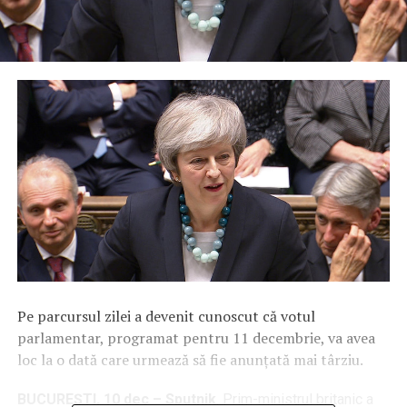
Pe parcursul zilei a devenit cunoscut că votul
parlamentar, programat pentru 11 decembrie, va avea
loc la o dată care urmează să fie anunțată mai târziu.
BUCUREȘTI, 10 dec – Sputnik
. Prim-ministrul britanic a