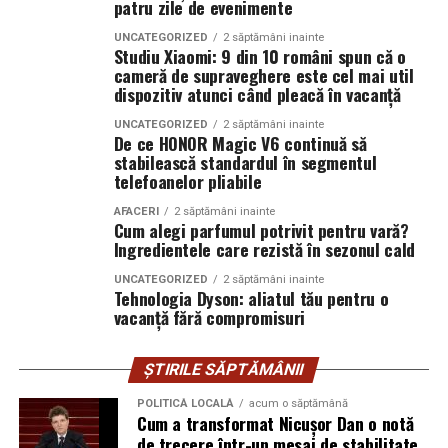
patru zile de evenimente
Când intervine uzucapiunea
Conectică:
priză 220 V monofazic, priză
UNCATEGORIZED
2 săptămâni inainte
Studiu Xiaomi: 9 din 10 români spun că o
380 V trifazic, priză încărcare auto electric
cameră de supraveghere este cel mai util
Posesorul nu rămâne fără apărare. Uneori, chiar câștigă.
dispozitiv atunci când pleacă în vacanță
Climatizare:
aer condiționat integrat pentru
Uzucapiunea permite dobândirea proprietății prin
UNCATEGORIZED
2 săptămâni inainte
menținerea bateriilor la temperatură optimă
De ce HONOR Magic V6 continuă să
posesie îndelungată, dacă sunt îndeplinite anumite
stabilească standardul în segmentul
condiții: posesie continuă, publică, pașnică și sub nume
Mobilitate:
roți tip off-road pentru deplasare
telefoanelor pliabile
de proprietar.
pe teren accidentat
AFACERI
2 săptămâni inainte
Cum alegi parfumul potrivit pentru vară?
Aici apar conflictele cele mai sensibile.
Ingredientele care rezistă în sezonul cald
Configurația conectică a fost dimensionată conform cerințelor
Scenariu: teren „lucrat” de ani de zile
UNCATEGORIZED
2 săptămâni inainte
beneficiarului. La cerere, modelul poate fi extins cu prize
Tehnologia Dyson: aliatul tău pentru o
vacanță fără compromisuri
suplimentare, sisteme de iluminat exterior, monitorizare la
La marginea unui oraș în expansiune, un teren agricol a
distanță și conectivitate GSM.
fost folosit constant de un mic antreprenor local. L-a
ȘTIRILE SĂPTĂMÂNII
împrejmuit. L-a cultivat. A investit în irigații.
Proprietarul din acte locuiește în străinătate și nu a
POLITICĂ LOCALĂ
acum o săptămână
Gama completă: de la 3 metri la 12 metri
Cum a transformat Nicușor Dan o notă
intervenit timp de peste 15 ani.
lungime container
de trecere într-un mesaj de stabilitate