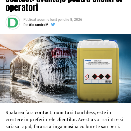
BrailaMEA
operatori
Publicat
acum o lună
pe
iulie 8, 2026
De
AlexandraM
Spalarea fara contact, numita si touchless, este in
crestere in preferintele clientilor. Acestia vor sa intre si
sa iasa rapid, fara sa atinga masina cu burete sau perii.