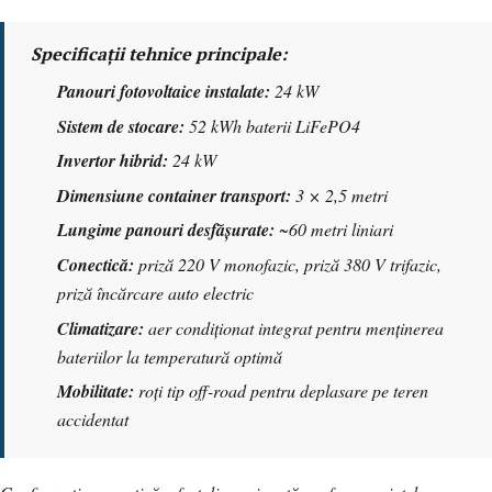
Specificații tehnice principale:
Panouri fotovoltaice instalate:
24 kW
Sistem de stocare:
52 kWh baterii LiFePO4
Invertor hibrid:
24 kW
Dimensiune container transport:
3 × 2,5 metri
Lungime panouri desfășurate:
~60 metri liniari
Conectică:
priză 220 V monofazic, priză 380 V trifazic,
priză încărcare auto electric
Climatizare:
aer condiționat integrat pentru menținerea
bateriilor la temperatură optimă
Mobilitate:
roți tip off-road pentru deplasare pe teren
accidentat