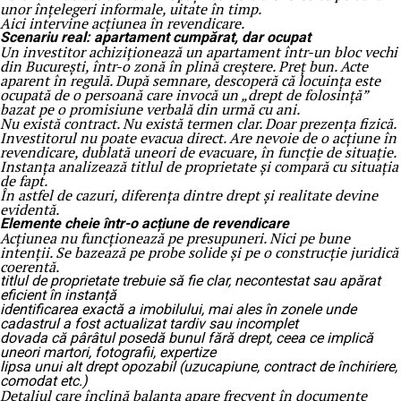
unor înțelegeri informale, uitate în timp.
Aici intervine acțiunea în revendicare.
Scenariu real: apartament cumpărat, dar ocupat
Un investitor achiziționează un apartament într-un bloc vechi
din București, într-o zonă în plină creștere. Preț bun. Acte
aparent în regulă. După semnare, descoperă că locuința este
ocupată de o persoană care invocă un „drept de folosință”
bazat pe o promisiune verbală din urmă cu ani.
Nu există contract. Nu există termen clar. Doar prezența fizică.
Investitorul nu poate evacua direct. Are nevoie de o acțiune în
revendicare, dublată uneori de evacuare, în funcție de situație.
Instanța analizează titlul de proprietate și compară cu situația
de fapt.
În astfel de cazuri, diferența dintre drept și realitate devine
evidentă.
Elemente cheie într-o acțiune de revendicare
Acțiunea nu funcționează pe presupuneri. Nici pe bune
intenții. Se bazează pe probe solide și pe o construcție juridică
coerentă.
titlul de proprietate trebuie să fie clar, necontestat sau apărat
eficient în instanță
identificarea exactă a imobilului, mai ales în zonele unde
cadastrul a fost actualizat tardiv sau incomplet
dovada că pârâtul posedă bunul fără drept, ceea ce implică
uneori martori, fotografii, expertize
lipsa unui alt drept opozabil (uzucapiune, contract de închiriere,
comodat etc.)
Detaliul care înclină balanța apare frecvent în documente