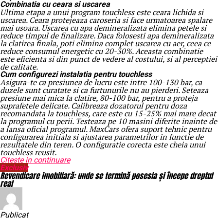
Combinatia cu ceara si uscarea
Ultima etapa a unui program touchless este ceara lichida si
uscarea. Ceara protejeaza caroseria si face urmatoarea spalare
mai usoara. Uscarea cu apa demineralizata elimina petele si
reduce timpul de finalizare. Daca folosesti apa demineralizata
la clatirea finala, poti elimina complet uscarea cu aer, ceea ce
reduce consumul energetic cu 20-30%. Aceasta combinatie
este eficienta si din punct de vedere al costului, si al perceptiei
de calitate.
Cum configurezi instalatia pentru touchless
Asigura-te ca presiunea de lucru este intre 100-130 bar, ca
duzele sunt curatate si ca furtunurile nu au pierderi. Seteaza
presiune mai mica la clatire, 80-100 bar, pentru a proteja
suprafetele delicate. Calibreaza dozatorul pentru doza
recomandata la touchless, care este cu 15-25% mai mare decat
la programul cu perii. Testeaza pe 10 masini diferite inainte de
a lansa oficial programul. MaxCars ofera suport tehnic pentru
configurarea initiala si ajustarea parametrilor in functie de
rezultatele din teren. O configuratie corecta este cheia unui
touchless reusit.
Citeste in continuare
Exclusiv
Revendicare imobiliară: unde se termină posesia și începe dreptul
real
Publicat