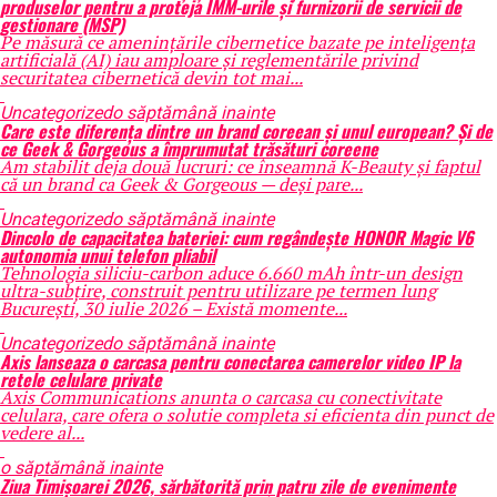
produselor pentru a proteja IMM-urile și furnizorii de servicii de
gestionare (MSP)
Pe măsură ce amenințările cibernetice bazate pe inteligența
artificială (AI) iau amploare și reglementările privind
securitatea cibernetică devin tot mai...
Uncategorized
o săptămână inainte
Care este diferența dintre un brand coreean și unul european? Și de
ce Geek & Gorgeous a împrumutat trăsături coreene
Am stabilit deja două lucruri: ce înseamnă K-Beauty și faptul
că un brand ca Geek & Gorgeous — deși pare...
Uncategorized
o săptămână inainte
Dincolo de capacitatea bateriei: cum regândește HONOR Magic V6
autonomia unui telefon pliabil
Tehnologia siliciu-carbon aduce 6.660 mAh într-un design
ultra-subțire, construit pentru utilizare pe termen lung
București, 30 iulie 2026 – Există momente...
Uncategorized
o săptămână inainte
Axis lanseaza o carcasa pentru conectarea camerelor video IP la
retele celulare private
Axis Communications anunta o carcasa cu conectivitate
celulara, care ofera o solutie completa si eficienta din punct de
vedere al...
o săptămână inainte
Ziua Timișoarei 2026, sărbătorită prin patru zile de evenimente