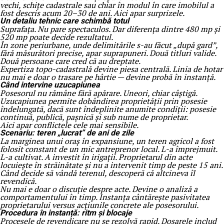
vechi, schițe cadastrale sau chiar în modul în care imobilul a
fost descris acum 20–30 de ani. Aici apar surprizele.
Un detaliu tehnic care schimbă totul
Suprafața. Nu pare spectaculos. Dar diferența dintre 480 mp și
520 mp poate decide rezultatul.
În zone periurbane, unde delimitările s-au făcut „după gard”,
fără măsurători precise, apar suprapuneri. Două titluri valide.
Două persoane care cred că au dreptate.
Expertiza topo-cadastrală devine piesa centrală. Linia de hotar
nu mai e doar o trasare pe hârtie — devine probă în instanță.
Când intervine uzucapiunea
Posesorul nu rămâne fără apărare. Uneori, chiar câștigă.
Uzucapiunea permite dobândirea proprietății prin posesie
îndelungată, dacă sunt îndeplinite anumite condiții: posesie
continuă, publică, pașnică și sub nume de proprietar.
Aici apar conflictele cele mai sensibile.
Scenariu: teren „lucrat” de ani de zile
La marginea unui oraș în expansiune, un teren agricol a fost
folosit constant de un mic antreprenor local. L-a împrejmuit.
L-a cultivat. A investit în irigații. Proprietarul din acte
locuiește în străinătate și nu a intervenit timp de peste 15 ani.
Când decide să vândă terenul, descoperă că altcineva îl
revendică.
Nu mai e doar o discuție despre acte. Devine o analiză a
comportamentului în timp. Instanța cântărește pasivitatea
proprietarului versus acțiunile concrete ale posesorului.
Procedura în instanță: ritm și blocaje
Procesele de revendicare nu se rezolvă rapid. Dosarele includ