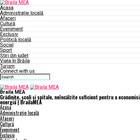
Acasa
Administrație locală
Afaceri
Cultură
Eveniment
Exclusiv
Politică locală
Social
Sport
Știri din județ
Viața în Brăila
Turism
Connect with us
Braila MEA
Grădinițe, școli și spitale, neîncălzite suficient pentru a economisi
energia | BrailaMEA
Acasa
Administrație locală
Afaceri
Cultură
Eveniment
Exclusiv