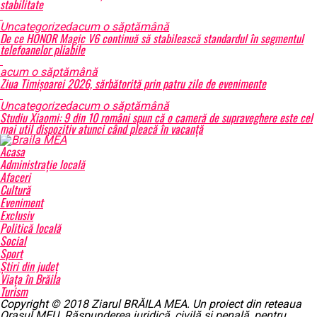
stabilitate
Uncategorized
acum o săptămână
De ce HONOR Magic V6 continuă să stabilească standardul în segmentul
telefoanelor pliabile
acum o săptămână
Ziua Timișoarei 2026, sărbătorită prin patru zile de evenimente
Uncategorized
acum o săptămână
Studiu Xiaomi: 9 din 10 români spun că o cameră de supraveghere este cel
mai util dispozitiv atunci când pleacă în vacanță
Acasa
Administrație locală
Afaceri
Cultură
Eveniment
Exclusiv
Politică locală
Social
Sport
Știri din județ
Viața în Brăila
Turism
Copyright © 2018 Ziarul BRĂILA MEA. Un proiect din reteaua
Orasul MEU. Răspunderea juridică, civilă și penală, pentru