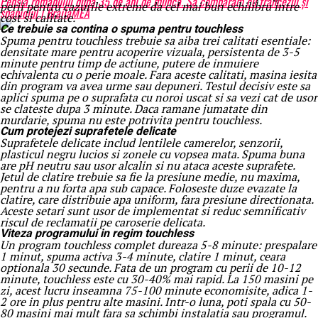
Pensia românului după 35 de ani de muncă. Să comparăm cu francezul și
perii pentru cazurile extreme da cel mai bun echilibru intre
spaniolul | BrailaMEA
cost si calitate.
Ce trebuie sa contina o spuma pentru touchless
Spuma pentru touchless trebuie sa aiba trei calitati esentiale:
densitate mare pentru acoperire vizuala, persistenta de 3-5
minute pentru timp de actiune, putere de inmuiere
echivalenta cu o perie moale. Fara aceste calitati, masina iesita
din program va avea urme sau depuneri. Testul decisiv este sa
aplici spuma pe o suprafata cu noroi uscat si sa vezi cat de usor
se clateste dupa 3 minute. Daca ramane jumatate din
murdarie, spuma nu este potrivita pentru touchless.
Cum protejezi suprafetele delicate
Suprafetele delicate includ lentilele camerelor, senzorii,
plasticul negru lucios si zonele cu vopsea mata. Spuma buna
are pH neutru sau usor alcalin si nu ataca aceste suprafete.
Jetul de clatire trebuie sa fie la presiune medie, nu maxima,
pentru a nu forta apa sub capace. Foloseste duze evazate la
clatire, care distribuie apa uniform, fara presiune directionata.
Aceste setari sunt usor de implementat si reduc semnificativ
riscul de reclamatii pe caroserie delicata.
Viteza programului in regim touchless
Un program touchless complet dureaza 5-8 minute: prespalare
1 minut, spuma activa 3-4 minute, clatire 1 minut, ceara
optionala 30 secunde. Fata de un program cu perii de 10-12
minute, touchless este cu 30-40% mai rapid. La 150 masini pe
zi, acest lucru inseamna 75-100 minute economisite, adica 1-
2 ore in plus pentru alte masini. Intr-o luna, poti spala cu 50-
80 masini mai mult fara sa schimbi instalatia sau programul.