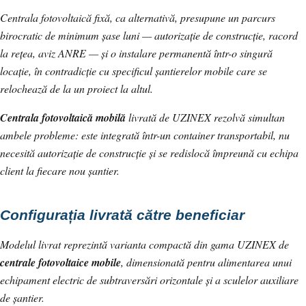
Centrala fotovoltaică fixă, ca alternativă, presupune un parcurs
birocratic de minimum șase luni — autorizație de construcție, racord
la rețea, aviz ANRE — și o instalare permanentă într-o singură
locație, în contradicție cu specificul șantierelor mobile care se
relochează de la un proiect la altul.
Centrala fotovoltaică mobilă
livrată de UZINEX rezolvă simultan
ambele probleme: este integrată într-un container transportabil, nu
necesită autorizație de construcție și se redislocă împreună cu echipa
client la fiecare nou șantier.
Configurația livrată către beneficiar
Modelul livrat reprezintă varianta compactă din gama UZINEX de
centrale fotovoltaice mobile
, dimensionată pentru alimentarea unui
echipament electric de subtraversări orizontale și a sculelor auxiliare
de șantier.