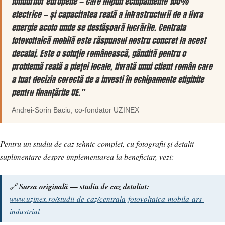
fondurilor europene — care impun echipamente 100%
electrice — și capacitatea reală a infrastructurii de a livra
energie acolo unde se desfășoară lucrările. Centrala
fotovoltaică mobilă este răspunsul nostru concret la acest
decalaj. Este o soluție românească, gândită pentru o
problemă reală a pieței locale, livrată unui client român care
a luat decizia corectă de a investi în echipamente eligibile
pentru finanțările UE.”
Andrei-Sorin Baciu
, co-fondator
UZINEX
Pentru un studiu de caz tehnic complet, cu fotografii și detalii
suplimentare despre implementarea la beneficiar, vezi:
🔗
Sursa originală — studiu de caz detaliat:
www.uzinex.ro/studii-de-caz/centrala-fotovoltaica-mobila-ars-
industrial