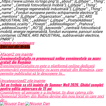
„https://www.uzinex.ro/logo.png”}}, „about”: [{„@type”: „Thing”,
„name”: „Centrală fotovoltaică mobilă”}, {„@type”: „Thing”,
„name”: „Energie regenerabilă industrială”}, {„@type”: „Thing”,
„name”: „Fonduri europene pentru echipamente electrice”}],
„mentions”: [{„@type”: „Organization”, „name”: „SC ARS
INDUSTRIAL SRL”, „address”: {„@type”: „PostalAddress”,
„addressLocality”: „Ploiești”, „addressRegion”: „Prahova”,
„addressCountry”: „RO”}}], „keywords”: „centrală fotovoltaică
mobilă, energie regenerabilă, fonduri europene, panouri solare
container, UZINEX, ARS INDUSTRIAL, subtraversări electrice,
PNRR” }
Citeste in continuare
Știri noi din Brăila
Afaceri
2 ore inainte
EvenimenteGratuite.ro promovează online evenimentele cu acces
gratuit din România
EvenimenteGratuite.ro este o platformă online dedicată
promovării evenimentelor cu acces gratuit din România, care
permite publicului să le descopere în...
Uncategorized
2 zile inainte
Tot ce trebuie sa stii inainte de Summer Well 2026. Ghidul complet
pentru editia aniversara de 15 ani
Countdown-ul aproape s-a incheiat. In doar cateva zile,
Domeniul Stirbey din Buftea devine din nou locul in care zeci
de...