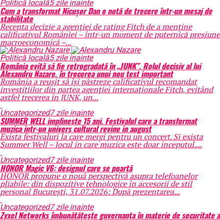
Politică locală
5 zile inainte
Cum a transformat Nicușor Dan o notă de trecere într-un mesaj de
stabilitate
Recenta decizie a agenției de rating Fitch de a menține
calificativul României – într-un moment de puternică presiune
macroeconomică –...
Politică locală
5 zile inainte
România evită să fie retrogradată în „JUNK”. Rolul decisiv al lui
Alexandru Nazare, în trecerea unui nou test important
România a reușit să își păstreze calificativul recomandat
investițiilor din partea agenției internaționale Fitch, evitând
astfel trecerea în JUNK, un...
Uncategorized
7 zile inainte
SUMMER WELL implineste 15 ani. Festivalul care a transformat
muzica intr-un univers cultural revine in august
Exista festivaluri la care mergi pentru un concert. Si exista
Summer Well – locul in care muzica este doar inceputul....
Uncategorized
7 zile inainte
HONOR Magic V6: designul care se poartă
HONOR propune o nouă perspectivă asupra telefoanelor
pliabile: din dispozitive tehnologice în accesorii de stil
personal București, 31.07.2026: După prezentarea...
Uncategorized
7 zile inainte
Zyxel Networks îmbunătățește guvernanța în materie de securitate a