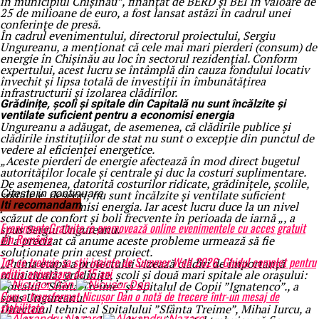
în municipiul Chișinău”, finanțat de BERD și BEI în valoare de
25 de milioane de euro, a fost lansat astăzi în cadrul unei
conferințe de presă.
În cadrul evenimentului, directorul proiectului, Sergiu
Ungureanu, a menționat că cele mai mari pierderi (consum) de
energie în Chișinău au loc în sectorul rezidențial. Conform
expertului, acest lucru se întâmplă din cauza fondului locativ
învechit și lipsa totală de investiții în îmbunătățirea
infrastructurii și izolarea clădirilor.
Grădinițe, școli și spitale din Capitală nu sunt încălzite și
ventilate suficient pentru a economisi energia
Ungureanu a adăugat, de asemenea, că clădirile publice și
clădirile instituțiilor de stat nu sunt o excepție din punctul de
vedere al eficienței energetice.
„Aceste pierderi de energie afectează în mod direct bugetul
autorităților locale și centrale și duc la costuri suplimentare.
De asemenea, datorită costurilor ridicate, grădinițele, școlile,
Citeste in continuare
spitalele, deseori, nu sunt încălzite și ventilate suficient
Iti recomandam
pentru a economisi energia. Iar acest lucru duce la un nivel
scăzut de confort și boli frecvente în perioada de iarnă „, a
EvenimenteGratuite.ro promovează online evenimentele cu acces gratuit
spus Sergiu Ungureanu.
din România
El a precizat că anume aceste probleme urmează să fie
soluționate prin acest proiect.
Tot ce trebuie sa stii inainte de Summer Well 2026. Ghidul complet pentru
„Prima etapă a proiectului vizează clădiri de importanță
editia aniversara de 15 ani
municipală: grădinițe, școli și două mari spitale ale orașului:
Spitalul ”Sfînta Treime” și Spitalul de Copii ”Ignatenco”., a
Cum a transformat Nicușor Dan o notă de trecere într-un mesaj de
spus Ungureanu.
stabilitate
Directorul tehnic al Spitalului ”Sfânta Treime”, Mihai Iurcu, a