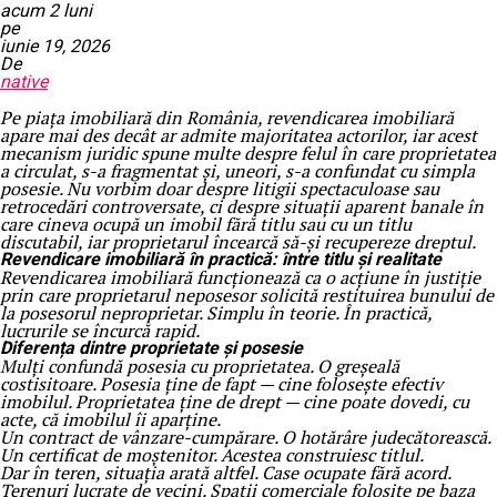
acum 2 luni
pe
iunie 19, 2026
De
native
Pe piața imobiliară din România, revendicarea imobiliară
apare mai des decât ar admite majoritatea actorilor, iar acest
mecanism juridic spune multe despre felul în care proprietatea
a circulat, s-a fragmentat și, uneori, s-a confundat cu simpla
posesie. Nu vorbim doar despre litigii spectaculoase sau
retrocedări controversate, ci despre situații aparent banale în
care cineva ocupă un imobil fără titlu sau cu un titlu
discutabil, iar proprietarul încearcă să-și recupereze dreptul.
Revendicare imobiliară în practică: între titlu și realitate
Revendicarea imobiliară funcționează ca o acțiune în justiție
prin care proprietarul neposesor solicită restituirea bunului de
la posesorul neproprietar. Simplu în teorie. În practică,
lucrurile se încurcă rapid.
Diferența dintre proprietate și posesie
Mulți confundă posesia cu proprietatea. O greșeală
costisitoare. Posesia ține de fapt — cine folosește efectiv
imobilul. Proprietatea ține de drept — cine poate dovedi, cu
acte, că imobilul îi aparține.
Un contract de vânzare-cumpărare. O hotărâre judecătorească.
Un certificat de moștenitor. Acestea construiesc titlul.
Dar în teren, situația arată altfel. Case ocupate fără acord.
Terenuri lucrate de vecini. Spații comerciale folosite pe baza