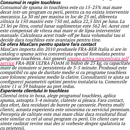
Consumul in regim touchless
Consumul de spuma in touchless este cu 15-25% mai mare
decat intr-un program cu perii, pentru ca nu exista interventie
mecanica. La 30 ml per masina in loc de 25 ml, diferenta
zilnica la 150 masini este 750 ml, adica 22,5 litri pe luna. La
25 lei pe litru, costul lunar suplimentar este 562 lei. Acest cost
este compensat de viteza mai mare si de lipsa interventiei
manuale. Calculeaza acest trade-off pe baza volumului tau si
decide daca touchless este avantajos pentru tine.
Ce ofera MaxCars pentru spalare fara contact
MaxCars importa din 2010 produsele FRA-BER Italia si are in
catalog o spuma activa concentrata special formulata pentru
programe touchless. Aici gasesti
spuma activa concentrata self
service
FRA-BER ULTRA FOAM in bidon de 25 kg, cu capacitate
mare de inmuiere si persistenta de 3-5 minute. Produsul este
compatibil cu apa de duritate medie si cu programe touchless
care folosesc presiune medie la clatire. Consultantii te ajuta sa
configurezi parametrii optimi pentru instalatia ta. Comenzile
intre 11 si 39 bidoane au pret redus.
Experienta clientului in touchless
Clientul intra in boxa, alege programul touchless, aplica
spuma, asteapta 3-4 minute, clateste si pleaca. Fara contact,
fara efort, fara reziduuri de burete pe caroserie. Pentru multi
clienti, aceasta experienta este sinonima cu serviciul premium.
Perceptia de calitate este mai mare chiar daca rezultatul final
este similar cu cel al unui program cu perii. Un client care se
simte rasfatat revine mai des si vorbeste despre spalatoria ta
cu prietenii.