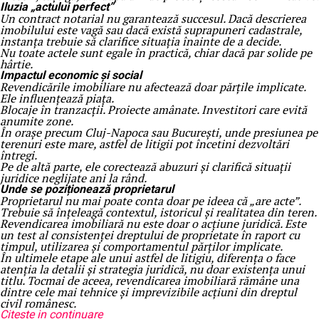
Iluzia „actului perfect”
Un contract notarial nu garantează succesul. Dacă descrierea
imobilului este vagă sau dacă există suprapuneri cadastrale,
instanța trebuie să clarifice situația înainte de a decide.
Nu toate actele sunt egale în practică, chiar dacă par solide pe
hârtie.
Impactul economic și social
Revendicările imobiliare nu afectează doar părțile implicate.
Ele influențează piața.
Blocaje în tranzacții. Proiecte amânate. Investitori care evită
anumite zone.
În orașe precum Cluj-Napoca sau București, unde presiunea pe
terenuri este mare, astfel de litigii pot încetini dezvoltări
întregi.
Pe de altă parte, ele corectează abuzuri și clarifică situații
juridice neglijate ani la rând.
Unde se poziționează proprietarul
Proprietarul nu mai poate conta doar pe ideea că „are acte”.
Trebuie să înțeleagă contextul, istoricul și realitatea din teren.
Revendicarea imobiliară nu este doar o acțiune juridică. Este
un test al consistenței dreptului de proprietate în raport cu
timpul, utilizarea și comportamentul părților implicate.
În ultimele etape ale unui astfel de litigiu, diferența o face
atenția la detalii și strategia juridică, nu doar existența unui
titlu. Tocmai de aceea, revendicarea imobiliară rămâne una
dintre cele mai tehnice și imprevizibile acțiuni din dreptul
civil românesc.
Citeste in continuare