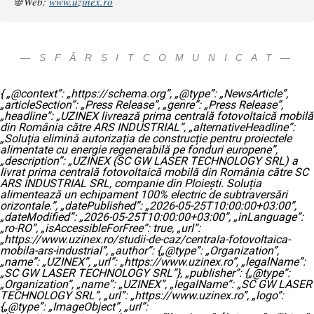
🌐 Web:
www.uzinex.ro
— S F Â R Ș I T C O M U N I C A T —
{ „@context”: „https://schema.org”, „@type”: „NewsArticle”,
„articleSection”: „Press Release”, „genre”: „Press Release”,
„headline”: „UZINEX livrează prima centrală fotovoltaică mobilă
din România către ARS INDUSTRIAL”, „alternativeHeadline”:
„Soluția elimină autorizația de construcție pentru proiectele
alimentate cu energie regenerabilă pe fonduri europene”,
„description”: „UZINEX (SC GW LASER TECHNOLOGY SRL) a
livrat prima centrală fotovoltaică mobilă din România către SC
ARS INDUSTRIAL SRL, companie din Ploiești. Soluția
alimentează un echipament 100% electric de subtraversări
orizontale.”, „datePublished”: „2026-05-25T10:00:00+03:00”,
„dateModified”: „2026-05-25T10:00:00+03:00”, „inLanguage”:
„ro-RO”, „isAccessibleForFree”: true, „url”:
„https://www.uzinex.ro/studii-de-caz/centrala-fotovoltaica-
mobila-ars-industrial”, „author”: {„@type”: „Organization”,
„name”: „UZINEX”, „url”: „https://www.uzinex.ro”, „legalName”:
„SC GW LASER TECHNOLOGY SRL”}, „publisher”: {„@type”:
„Organization”, „name”: „UZINEX”, „legalName”: „SC GW LASER
TECHNOLOGY SRL”, „url”: „https://www.uzinex.ro”, „logo”:
{„@type”: „ImageObject”, „url”: