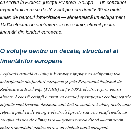
cu sediul în Ploiești, județul Prahova. Soluția — un container
expandabil care se desfășoară pe aproximativ 60 de metri
liniari de panouri fotovoltaice — alimentează un echipament
100% electric de subtraversări orizontale, eligibil pentru
finanțări din fonduri europene.
O soluție pentru un decalaj structural al
finanțărilor europene
Legislația actuală a Uniunii Europene impune ca echipamentele
achiziționate din fonduri europene și prin Programul Național de
Redresare și Reziliență (PNRR) să fie 100% electrice, fără emisii
directe. Această cerință a creat un decalaj operațional: echipamentele
eligibile sunt frecvent destinate utilizării pe șantiere izolate, acolo unde
rețeaua publică de energie electrică lipsește sau este insuficientă, iar
soluțiile clasice de alimentare — generatoarele diesel — contravin
chiar principiului pentru care s-au cheltuit banii europeni.