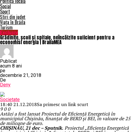
Politică locală
Social
Sport
Știri din județ
Viața în Brăila
Turism
Exclusiv
Grădinițe, școli și spitale, neîncălzite suficient pentru a
economisi energia | BrailaMEA
Publicat
acum 8 ani
pe
decembrie 21, 2018
De
Deny
Societate
18:40 21.12.2018
Sa primesc un link scurt
9
0
0
Astăzi a fost lansat Proiectul de Eficiență Energetică în
municipiul Chișinău, finanțat de BERD și BEI, în valoare de 25
de milioane de euro.
CHIȘINĂU, 21 dec – Sputnik.
Proiectul „Eficiența Energetică