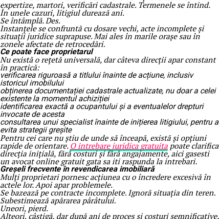
expertize, martori, verificări cadastrale. Termenele se întind.
În unele cazuri, litigiul durează ani.
Se întâmplă. Des.
Instanțele se confruntă cu dosare vechi, acte incomplete și
situații juridice suprapuse. Mai ales în marile orașe sau în
zonele afectate de retrocedări.
Ce poate face proprietarul
Nu există o rețetă universală, dar câteva direcții apar constant
în practică:
verificarea riguroasă a titlului înainte de acțiune, inclusiv
istoricul imobilului
obținerea documentației cadastrale actualizate, nu doar a celei
existente la momentul achiziției
identificarea exactă a ocupantului și a eventualelor drepturi
invocate de acesta
consultarea unui specialist înainte de inițierea litigiului, pentru a
evita strategii greșite
Pentru cei care nu știu de unde să înceapă, există și opțiuni
rapide de orientare.
O intrebare juridica gratuita
poate clarifica
direcția inițială, fără costuri și fără angajamente, aici gasesti
un avocat online gratuit gata sa iti raspunda la intrebari.
Greșeli frecvente în revendicarea imobiliară
Mulți proprietari pornesc acțiunea cu o încredere excesivă în
actele lor. Apoi apar problemele.
Se bazează pe contracte incomplete. Ignoră situația din teren.
Subestimează apărarea pârâtului.
Uneori, pierd.
Alteori, câștigă, dar după ani de proces și costuri semnificative.