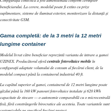
Configurația conectică a fost dimensionată conform cerințelor
beneficiarului. La cerere, modelul poate fi extins cu prize
suplimentare, sisteme de iluminat exterior, monitorizare la distanță și
conectivitate GSM.
Gama completă: de la 3 metri la 12 metri
lungime container
Modelul livrat către beneficiar reprezintă varianta de intrare a gamei
UZINEX. Producătorul oferă
centrale fotovoltaice mobile
în
configurații adaptate volumului de consum al fiecărui client, de la
modelul compact până la containerul industrial 40 ft.
La capătul superior al gamei, containerul de 12 metri lungime poate
găzdui până la 160 kW panouri fotovoltaice instalate și 620 kWh
capacitate de stocare — o autonomie comparabilă cu o microcentrală
fixă, fără constrângerile birocratice ale acesteia. Toate variantele sunt
customizabile pe specificul fiecărui proiect.