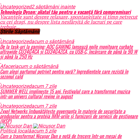
Uncategorized
2 săptămâni inainte
Tehnologia Dyson: aliatul tău pentru o vacanță fără compromisuri
Vacanțele sunt despre relaxare, spontaneitate și timp petrecut
cu cei dragi, nu despre lista nesfârșită de lucruri pe care
trebuie...
Știrile Săptămânii
Uncategorized
acum o săptămână
De la task-uri la gaming: AOC GAMING lansează noile monitoare curbate
ultrawide CU34G4CA și CU34G4ZCA, cu USB-C, încărcare de până la 90 W
și până la 250 Hz
Afaceri
acum o săptămână
Cum alegi parfumul potrivit pentru vară? Ingredientele care rezistă în
sezonul cald
Uncategorized
acum 7 zile
SUMMER WELL implineste 15 ani. Festivalul care a transformat muzica
intr-un univers cultural revine in august
Uncategorized
acum 7 zile
Zyxel Networks îmbunătățește guvernanța în materie de securitate a
produselor pentru a proteja IMM-urile și furnizorii de servicii de gestionare
(MSP)
Politică locală
acum 5 zile
Cum a transformat Nicușor Dan o notă de trecere într-un mesaj de