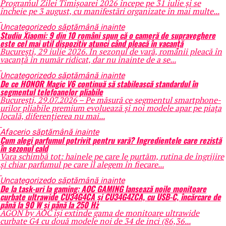
Programul Zilei Timișoarei 2026 începe pe 31 iulie și se
încheie pe 3 august, cu manifestări organizate în mai multe...
Uncategorized
o săptămână inainte
Studiu Xiaomi: 9 din 10 români spun că o cameră de supraveghere
este cel mai util dispozitiv atunci când pleacă în vacanță
București, 29 iulie 2026. În sezonul de vară, românii pleacă în
vacanță în număr ridicat, dar nu înainte de a se...
Uncategorized
o săptămână inainte
De ce HONOR Magic V6 continuă să stabilească standardul în
segmentul telefoanelor pliabile
București, 29.07.2026 – Pe măsură ce segmentul smartphone-
urilor pliabile premium evoluează și noi modele apar pe piața
locală, diferențierea nu mai...
Afaceri
o săptămână inainte
Cum alegi parfumul potrivit pentru vară? Ingredientele care rezistă
în sezonul cald
Vara schimbă tot: hainele pe care le purtăm, rutina de îngrijire
și chiar parfumul pe care îl alegem în fiecare...
Uncategorized
o săptămână inainte
De la task-uri la gaming: AOC GAMING lansează noile monitoare
curbate ultrawide CU34G4CA și CU34G4ZCA, cu USB-C, încărcare de
până la 90 W și până la 250 Hz
AGON by AOC își extinde gama de monitoare ultrawide
curbate G4 cu două modele noi de 34 de inci (86,36...