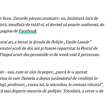
liceu. Zarurile păreau aruncate: ea, încântată încă de
stă, insuflată de tatăl ei, el dorind să poarte uniformă, de
 pagina de
Facebook
.
stui an, a intrat la Școala de Poliție „Vasile Lascăr”
estei școli de doi ani și fusese repartizat la Postul de
 Timpul scurt din permisiile ei de week-end îl petreceau
in – sau, cum se zice în popor, „parcă le-a aşezat
ziua în care Daniela a depus jurământul de credinţă în
egi, profesori, „vocea lui, la microfon, le creiona viitorul”,
ucă mai departe meseria de poliţist. Totodată, a cerut-o de