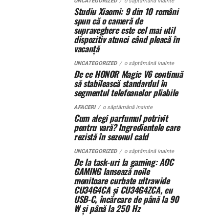
UNCATEGORIZED
o săptămână inainte
Studiu Xiaomi: 9 din 10 români
spun că o cameră de
supraveghere este cel mai util
dispozitiv atunci când pleacă în
vacanță
UNCATEGORIZED
o săptămână inainte
De ce HONOR Magic V6 continuă
să stabilească standardul în
segmentul telefoanelor pliabile
AFACERI
o săptămână inainte
Cum alegi parfumul potrivit
pentru vară? Ingredientele care
rezistă în sezonul cald
UNCATEGORIZED
o săptămână inainte
De la task-uri la gaming: AOC
GAMING lansează noile
monitoare curbate ultrawide
CU34G4CA și CU34G4ZCA, cu
USB-C, încărcare de până la 90
W și până la 250 Hz