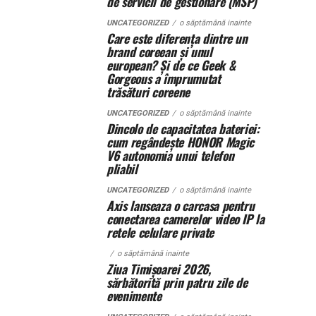
de servicii de gestionare (MSP)
UNCATEGORIZED
o săptămână inainte
Care este diferența dintre un
brand coreean și unul
european? Și de ce Geek &
Gorgeous a împrumutat
trăsături coreene
UNCATEGORIZED
o săptămână inainte
Dincolo de capacitatea bateriei:
cum regândește HONOR Magic
V6 autonomia unui telefon
pliabil
UNCATEGORIZED
o săptămână inainte
Axis lanseaza o carcasa pentru
conectarea camerelor video IP la
retele celulare private
o săptămână inainte
Ziua Timișoarei 2026,
sărbătorită prin patru zile de
evenimente