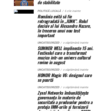
de stabilitate
POLITICĂ LOCALĂ
6 zile inainte
România evită să fie
retrogradată în „JUNK”. Rolul
decisiv al lui Alexandru Nazare,
în trecerea unui nou test
important
UNCATEGORIZED
o săptămână inainte
SUMMER WELL implineste 15 ani.
Festivalul care a transformat
muzica intr-un univers cultural
revine in august
UNCATEGORIZED
o săptămână inainte
HONOR Magic V6: designul care
se poartă
UNCATEGORIZED
o săptămână inainte
Zyxel Networks îmbunătățește
guvernanța în materie de
securitate a produselor pentru a
proteja IMM-urile și furnizorii