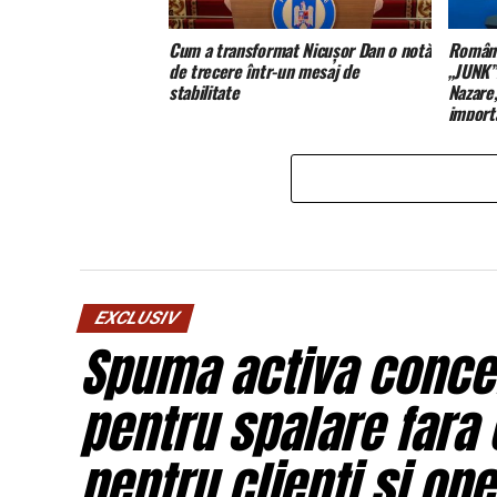
Cum a transformat Nicușor Dan o notă
România
de trecere într-un mesaj de
„JUNK”.
stabilitate
Nazare,
import
EXCLUSIV
Spuma activa concen
pentru spalare fara 
pentru clienti si ope