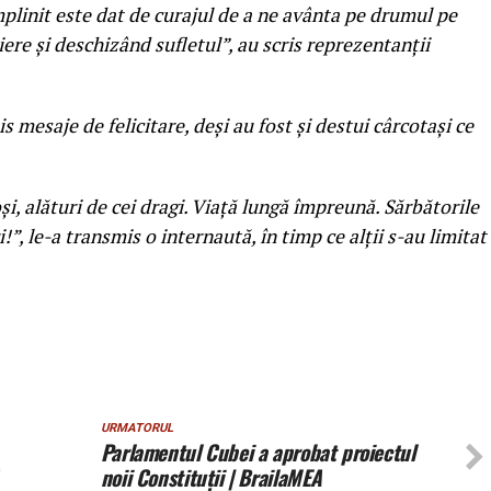
mplinit este dat de curajul de a ne avânta pe drumul pe
re și deschizând sufletul”, au scris reprezentanţii
s mesaje de felicitare, deşi au fost şi destui cârcotaşi ce
oşi, alături de cei dragi. Viaţă lungă împreună. Sărbătorile
”, le-a transmis o internaută, în timp ce alţii s-au limitat
URMATORUL
Parlamentul Cubei a aprobat proiectul
noii Constituții | BrailaMEA