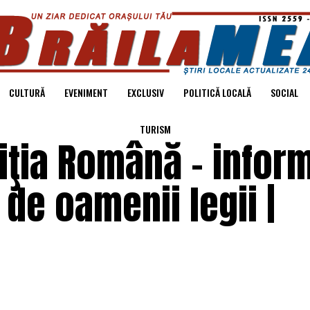
CULTURĂ
EVENIMENT
EXCLUSIV
POLITICĂ LOCALĂ
SOCIAL
TURISM
iţia Română – inform
de oamenii legii |