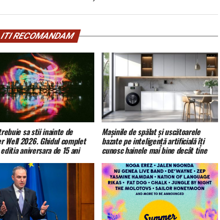
ITI RECOMANDAM
trebuie sa stii inainte de
Mașinile de spălat și uscătoarele
 Well 2026. Ghidul complet
bazate pe inteligență artificială îți
editia aniversara de 15 ani
cunosc hainele mai bine decât tine