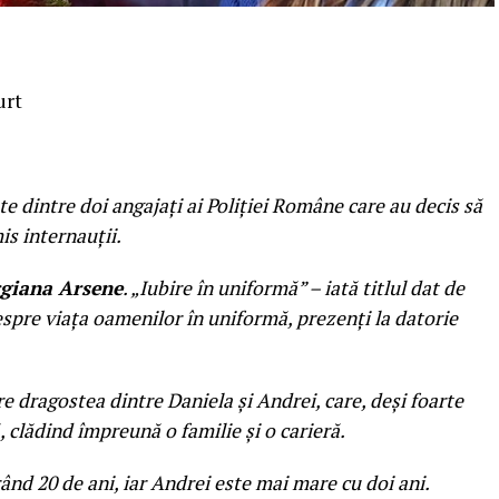
urt
 dintre doi angajaţi ai Poliţiei Române care au decis să
is internauţii.
rgiana Arsene
. „Iubire în uniformă” – iată titlul dat de
despre viaţa oamenilor în uniformă, prezenţi la datorie
e dragostea dintre Daniela şi Andrei, care, deşi foarte
, clădind împreună o familie şi o carieră.
urând 20 de ani, iar Andrei este mai mare cu doi ani.