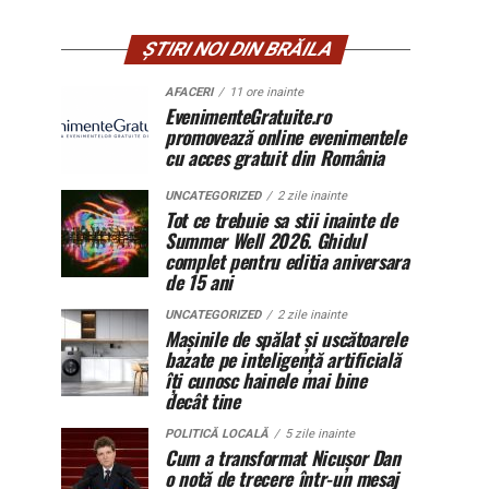
ȘTIRI NOI DIN BRĂILA
AFACERI
11 ore inainte
EvenimenteGratuite.ro
promovează online evenimentele
cu acces gratuit din România
UNCATEGORIZED
2 zile inainte
Tot ce trebuie sa stii inainte de
Summer Well 2026. Ghidul
complet pentru editia aniversara
de 15 ani
UNCATEGORIZED
2 zile inainte
Mașinile de spălat și uscătoarele
bazate pe inteligență artificială
îți cunosc hainele mai bine
decât tine
POLITICĂ LOCALĂ
5 zile inainte
Cum a transformat Nicușor Dan
o notă de trecere într-un mesaj