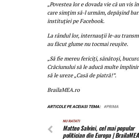
„Povestea lor e dovada vie că un vis î
care simţim să-l urmăm, depășind barie
instituţiei pe Facebook.
La rândul lor, internauţii le-au transmi
au făcut glume nu tocmai reuşite.
„Să fie mereu fericiţi, sănătoşi, bucur
Crăciunului să le aducă multe împliniri!
să le ureze „Casă de piatră!”.
BrailaMEA.ro
ARTICOLE PE ACEIASI TEMA:
PRIMA
NU RATATI
Matteo Salvini, cel mai popular
politician din Europa | BrailaMEA