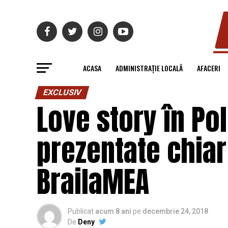
ACASA
ADMINISTRAȚIE LOCALĂ
AFACERI
EXCLUSIV
Love story în Pol
prezentate chiar 
BrailaMEA
Publicat
acum 8 ani
pe
decembrie 24, 2018
De
Deny