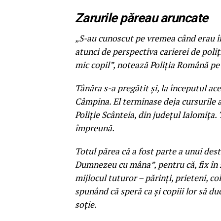
Zarurile păreau aruncate
„S-au cunoscut pe vremea când erau în 
atunci de perspectiva carierei de poliți
mic copil”, notează Poliţia Română pe
Tânăra s-a pregătit și, la începutul ace
Câmpina. El terminase deja cursurile ac
Poliție Scânteia, din județul Ialomița.
împreună.
Totul părea că a fost parte a unui dest
Dumnezeu cu mâna”, pentru că, fix în 
mijlocul tuturor – părinţi, prieteni, col
spunând că speră ca şi copiii lor să d
soţie.