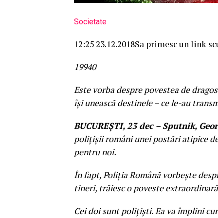
Societate
12:25 23.12.2018
Sa primesc un link sc
199
4
0
Este vorba despre povestea de dragoste
îşi unească destinele – ce le-au transm
BUCUREŞTI, 23 dec – Sputnik, Geo
poliţişii români unei postări atipice 
pentru noi.
În fapt, Poliţia Română vorbeşte despr
tineri, trăiesc o poveste extraordinară
Cei doi sunt poliţişti. Ea va împlini c