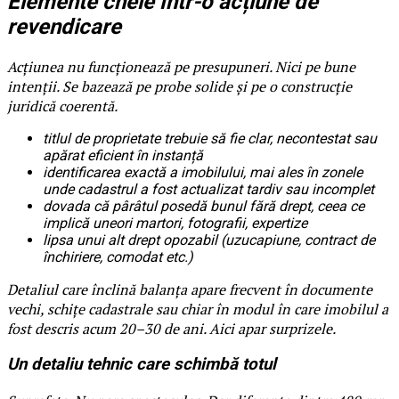
Elemente cheie într-o acțiune de
revendicare
Acțiunea nu funcționează pe presupuneri. Nici pe bune
intenții. Se bazează pe probe solide și pe o construcție
juridică coerentă.
titlul de proprietate trebuie să fie clar, necontestat sau
apărat eficient în instanță
identificarea exactă a imobilului, mai ales în zonele
unde cadastrul a fost actualizat tardiv sau incomplet
dovada că pârâtul posedă bunul fără drept, ceea ce
implică uneori martori, fotografii, expertize
lipsa unui alt drept opozabil (uzucapiune, contract de
închiriere, comodat etc.)
Detaliul care înclină balanța apare frecvent în documente
vechi, schițe cadastrale sau chiar în modul în care imobilul a
fost descris acum 20–30 de ani. Aici apar surprizele.
Un detaliu tehnic care schimbă totul