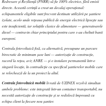
Redresare și Reziliență (PNRR) să fie 100% electrice, fără emisii
directe. Această cerință a creat un decalaj operațional:
echipamentele eligibile sunt frecvent destinate utilizării pe șantiere
izolate, acolo unde rețeaua publică de energie electrică lipsește sau
este insuficientă, iar soluțiile clasice de alimentare — generatoarele
diesel — contravin chiar principiului pentru care s-au cheltuit banii
europeni.
Centrala fotovoltaică fixă, ca alternativă, presupune un parcurs
birocratic de minimum șase luni — autorizație de construcție,
racord la rețea, aviz ANRE — și o instalare permanentă într-o
singură locație, în contradicție cu specificul șantierelor mobile care
se relochează de la un proiect la altul.
Centrala fotovoltaică mobilă
livrată de UZINEX rezolvă simultan
ambele probleme: este integrată într-un container transportabil, nu
necesită autorizație de construcție și se redislocă împreună cu
echipa client la fiecare nou șantier.