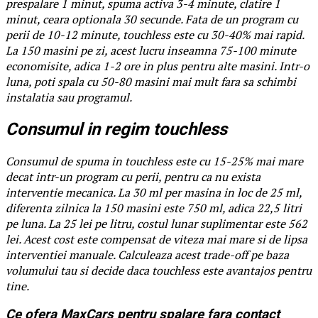
prespalare 1 minut, spuma activa 3-4 minute, clatire 1
minut, ceara optionala 30 secunde. Fata de un program cu
perii de 10-12 minute, touchless este cu 30-40% mai rapid.
La 150 masini pe zi, acest lucru inseamna 75-100 minute
economisite, adica 1-2 ore in plus pentru alte masini. Intr-o
luna, poti spala cu 50-80 masini mai mult fara sa schimbi
instalatia sau programul.
Consumul in regim touchless
Consumul de spuma in touchless este cu 15-25% mai mare
decat intr-un program cu perii, pentru ca nu exista
interventie mecanica. La 30 ml per masina in loc de 25 ml,
diferenta zilnica la 150 masini este 750 ml, adica 22,5 litri
pe luna. La 25 lei pe litru, costul lunar suplimentar este 562
lei. Acest cost este compensat de viteza mai mare si de lipsa
interventiei manuale. Calculeaza acest trade-off pe baza
volumului tau si decide daca touchless este avantajos pentru
tine.
Ce ofera MaxCars pentru spalare fara contact