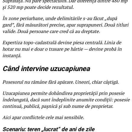
Suprafața. Nu pare spectaculos. Dar diferența dintre 480 mp
și 520 mp poate decide rezultatul.
În zone periurbane, unde delimitările s-au făcut „după
gard”, fără măsurători precise, apar suprapuneri. Două titluri
valide. Două persoane care cred că au dreptate.
Expertiza topo-cadastrală devine piesa centrală. Linia de
hotar nu mai e doar o trasare pe hârtie — devine probă în
instanță.
Când intervine uzucapiunea
Posesorul nu rămâne fără apărare. Uneori, chiar câștigă.
Uzucapiunea permite dobândirea proprietății prin posesie
îndelungată, dacă sunt îndeplinite anumite condiții: posesie
continuă, publică, pașnică și sub nume de proprietar.
Aici apar conflictele cele mai sensibile.
Scenariu: teren „lucrat” de ani de zile