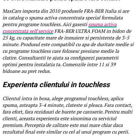
MaxCars importa din 2010 produsele FRA-BER Italia si are
in catalog o spuma activa concentrata special formulata
pentru programe touchless. Aici gasesti
spuma activa
concentrata self service
FRA-BER ULTRA FOAM in bidon de
25 kg, cu capacitate mare de inmuiere si persistenta de 3-5
minute. Produsul este compatibil cu apa de duritate medie si
cu programe touchless care folosesc presiune medie la
clatire. Consultantii te ajuta sa configurezi parametrii
optimi pentru instalatia ta. Comenzile intre 11 si 39
bidoane au pret redus.
Experienta clientului in touchless
Clientul intra in boxa, alege programul touchless, aplica
spuma, asteapta 3-4 minute, clateste si pleaca. Fara contact,
fara efort, fara reziduuri de burete pe caroserie. Pentru multi
clienti, aceasta experienta este sinonima cu serviciul
premium. Perceptia de calitate este mai mare chiar daca
rezultatul final este similar cu cel al unui program cu perii.