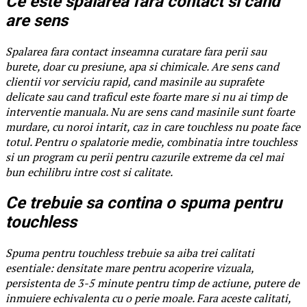
Ce este spalarea fara contact si cand
are sens
Spalarea fara contact inseamna curatare fara perii sau
burete, doar cu presiune, apa si chimicale. Are sens cand
clientii vor serviciu rapid, cand masinile au suprafete
delicate sau cand traficul este foarte mare si nu ai timp de
interventie manuala. Nu are sens cand masinile sunt foarte
murdare, cu noroi intarit, caz in care touchless nu poate face
totul. Pentru o spalatorie medie, combinatia intre touchless
si un program cu perii pentru cazurile extreme da cel mai
bun echilibru intre cost si calitate.
Ce trebuie sa contina o spuma pentru
touchless
Spuma pentru touchless trebuie sa aiba trei calitati
esentiale: densitate mare pentru acoperire vizuala,
persistenta de 3-5 minute pentru timp de actiune, putere de
inmuiere echivalenta cu o perie moale. Fara aceste calitati,