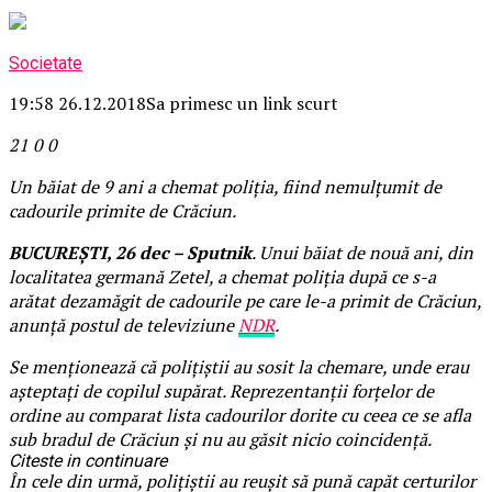
Societate
19:58 26.12.2018
Sa primesc un link scurt
21
0
0
Un băiat de 9 ani a chemat poliția, fiind nemulțumit de
cadourile primite de Crăciun.
BUCUREȘTI, 26 dec – Sputnik
. Unui băiat de nouă ani, din
localitatea germană Zetel, a chemat poliția după ce s-a
arătat dezamăgit de cadourile pe care le-a primit de Crăciun,
anunță postul de televiziune
NDR
.
Se menționează că polițiștii au sosit la chemare, unde erau
așteptați de copilul supărat. Reprezentanții forțelor de
ordine au comparat lista cadourilor dorite cu ceea ce se afla
sub bradul de Crăciun și nu au găsit nicio coincidență.
Citeste in continuare
În cele din urmă, polițiștii au reușit să pună capăt certurilor