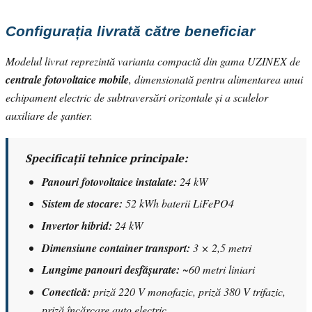
Configurația livrată către beneficiar
Modelul livrat reprezintă varianta compactă din gama UZINEX de
centrale fotovoltaice mobile
, dimensionată pentru alimentarea unui
echipament electric de subtraversări orizontale și a sculelor
auxiliare de șantier.
Specificații tehnice principale:
Panouri fotovoltaice instalate:
24 kW
Sistem de stocare:
52 kWh baterii LiFePO4
Invertor hibrid:
24 kW
Dimensiune container transport:
3 × 2,5 metri
Lungime panouri desfășurate:
~60 metri liniari
Conectică:
priză 220 V monofazic, priză 380 V trifazic,
priză încărcare auto electric