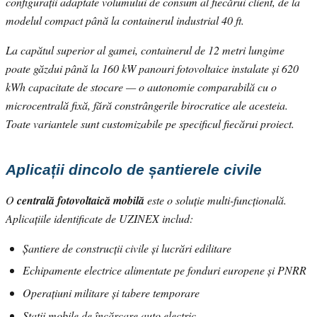
configurații adaptate volumului de consum al fiecărui client, de la
modelul compact până la containerul industrial 40 ft.
La capătul superior al gamei, containerul de 12 metri lungime
poate găzdui până la 160 kW panouri fotovoltaice instalate și 620
kWh capacitate de stocare — o autonomie comparabilă cu o
microcentrală fixă, fără constrângerile birocratice ale acesteia.
Toate variantele sunt customizabile pe specificul fiecărui proiect.
Aplicații dincolo de șantierele civile
O
centrală fotovoltaică mobilă
este o soluție multi-funcțională.
Aplicațiile identificate de UZINEX includ:
Șantiere de construcții civile și lucrări edilitare
Echipamente electrice alimentate pe fonduri europene și PNRR
Operațiuni militare și tabere temporare
Stații mobile de încărcare auto electric