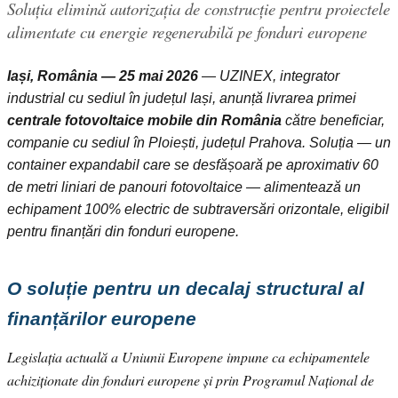
Soluția elimină autorizația de construcție pentru proiectele
alimentate cu energie regenerabilă pe fonduri europene
Iași, România — 25 mai 2026
— UZINEX, integrator
industrial cu sediul în județul Iași, anunță livrarea primei
centrale fotovoltaice mobile din România
către beneficiar,
companie cu sediul în Ploiești, județul Prahova. Soluția — un
container expandabil care se desfășoară pe aproximativ 60
de metri liniari de panouri fotovoltaice — alimentează un
echipament 100% electric de subtraversări orizontale, eligibil
pentru finanțări din fonduri europene.
O soluție pentru un decalaj structural al
finanțărilor europene
Legislația actuală a Uniunii Europene impune ca echipamentele
achiziționate din fonduri europene și prin Programul Național de