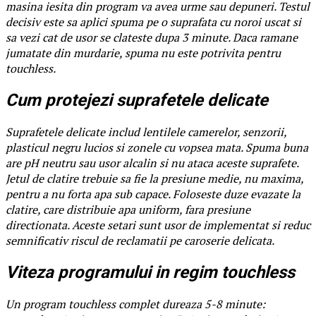
masina iesita din program va avea urme sau depuneri. Testul
decisiv este sa aplici spuma pe o suprafata cu noroi uscat si
sa vezi cat de usor se clateste dupa 3 minute. Daca ramane
jumatate din murdarie, spuma nu este potrivita pentru
touchless.
Cum protejezi suprafetele delicate
Suprafetele delicate includ lentilele camerelor, senzorii,
plasticul negru lucios si zonele cu vopsea mata. Spuma buna
are pH neutru sau usor alcalin si nu ataca aceste suprafete.
Jetul de clatire trebuie sa fie la presiune medie, nu maxima,
pentru a nu forta apa sub capace. Foloseste duze evazate la
clatire, care distribuie apa uniform, fara presiune
directionata. Aceste setari sunt usor de implementat si reduc
semnificativ riscul de reclamatii pe caroserie delicata.
Viteza programului in regim touchless
Un program touchless complet dureaza 5-8 minute: