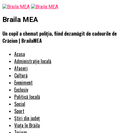
Braila MEA
Un copil a chemat poliția, fiind dezamăgit de cadourile de
Crăciun | BrailaMEA
Acasa
Administrație locală
Afaceri
Cultură
Eveniment
Exclusiv
Politică locală
Social
Sport
Știri din județ
Viața în Brăila
Turism