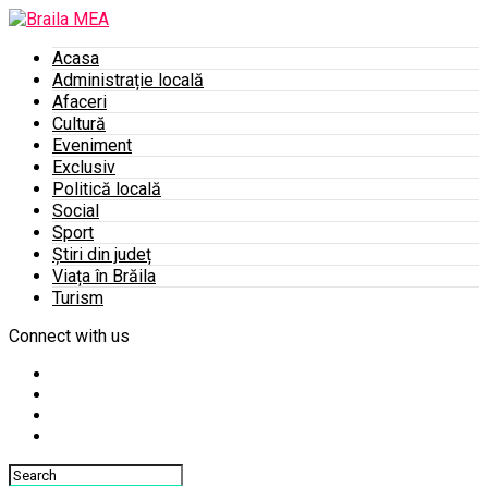
Acasa
Administrație locală
Afaceri
Cultură
Eveniment
Exclusiv
Politică locală
Social
Sport
Știri din județ
Viața în Brăila
Turism
Connect with us