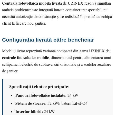
Centrala fotovoltaică mobilă
livrată de UZINEX rezolvă simultan
ambele probleme: este integrată într-un container transportabil, nu
necesită autorizație de construcție și se redislocă împreună cu echipa
client la fiecare nou șantier.
Configurația livrată către beneficiar
Modelul livrat reprezintă varianta compactă din gama UZINEX de
centrale fotovoltaice mobile
, dimensionată pentru alimentarea unui
echipament electric de subtraversări orizontale și a sculelor auxiliare
de șantier.
Specificații tehnice principale:
Panouri fotovoltaice instalate:
24 kW
Sistem de stocare:
52 kWh baterii LiFePO4
Invertor hibrid:
24 kW