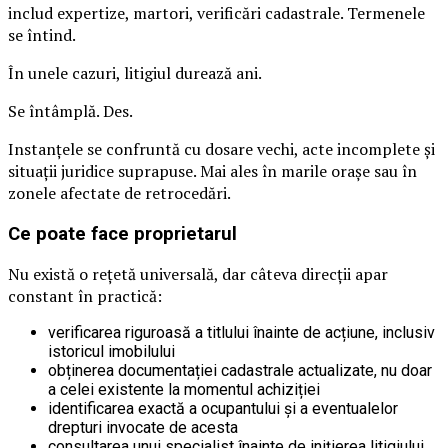
includ expertize, martori, verificări cadastrale. Termenele
se întind.
În unele cazuri, litigiul durează ani.
Se întâmplă. Des.
Instanțele se confruntă cu dosare vechi, acte incomplete și
situații juridice suprapuse. Mai ales în marile orașe sau în
zonele afectate de retrocedări.
Ce poate face proprietarul
Nu există o rețetă universală, dar câteva direcții apar
constant în practică:
verificarea riguroasă a titlului înainte de acțiune, inclusiv
istoricul imobilului
obținerea documentației cadastrale actualizate, nu doar
a celei existente la momentul achiziției
identificarea exactă a ocupantului și a eventualelor
drepturi invocate de acesta
consultarea unui specialist înainte de inițierea litigiului,