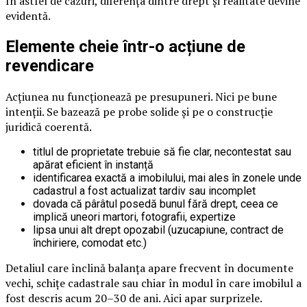
În astfel de cazuri, diferența dintre drept și realitate devine
evidentă.
Elemente cheie într-o acțiune de
revendicare
Acțiunea nu funcționează pe presupuneri. Nici pe bune
intenții. Se bazează pe probe solide și pe o construcție
juridică coerentă.
titlul de proprietate trebuie să fie clar, necontestat sau
apărat eficient în instanță
identificarea exactă a imobilului, mai ales în zonele unde
cadastrul a fost actualizat tardiv sau incomplet
dovada că pârâtul posedă bunul fără drept, ceea ce
implică uneori martori, fotografii, expertize
lipsa unui alt drept opozabil (uzucapiune, contract de
închiriere, comodat etc.)
Detaliul care înclină balanța apare frecvent în documente
vechi, schițe cadastrale sau chiar în modul în care imobilul a
fost descris acum 20–30 de ani. Aici apar surprizele.