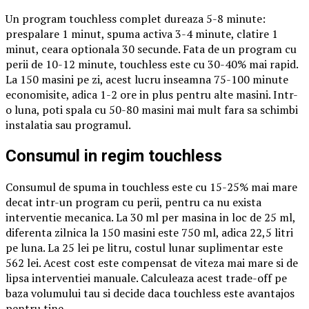
Un program touchless complet dureaza 5-8 minute:
prespalare 1 minut, spuma activa 3-4 minute, clatire 1
minut, ceara optionala 30 secunde. Fata de un program cu
perii de 10-12 minute, touchless este cu 30-40% mai rapid.
La 150 masini pe zi, acest lucru inseamna 75-100 minute
economisite, adica 1-2 ore in plus pentru alte masini. Intr-
o luna, poti spala cu 50-80 masini mai mult fara sa schimbi
instalatia sau programul.
Consumul in regim touchless
Consumul de spuma in touchless este cu 15-25% mai mare
decat intr-un program cu perii, pentru ca nu exista
interventie mecanica. La 30 ml per masina in loc de 25 ml,
diferenta zilnica la 150 masini este 750 ml, adica 22,5 litri
pe luna. La 25 lei pe litru, costul lunar suplimentar este
562 lei. Acest cost este compensat de viteza mai mare si de
lipsa interventiei manuale. Calculeaza acest trade-off pe
baza volumului tau si decide daca touchless este avantajos
pentru tine.