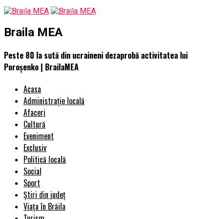
Braila MEA
Peste 80 la sută din ucraineni dezaprobă activitatea lui
Poroșenko | BrailaMEA
Acasa
Administrație locală
Afaceri
Cultură
Eveniment
Exclusiv
Politică locală
Social
Sport
Știri din județ
Viața în Brăila
Turism