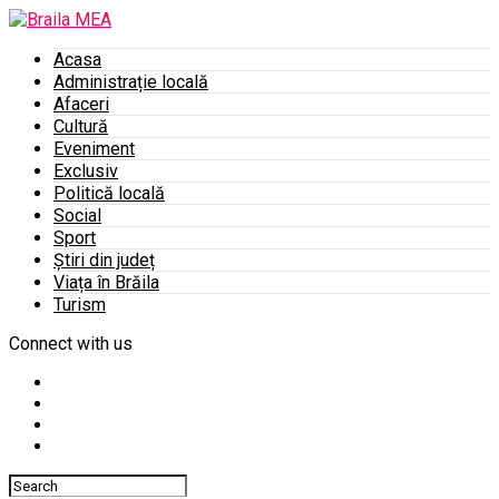
Acasa
Administrație locală
Afaceri
Cultură
Eveniment
Exclusiv
Politică locală
Social
Sport
Știri din județ
Viața în Brăila
Turism
Connect with us