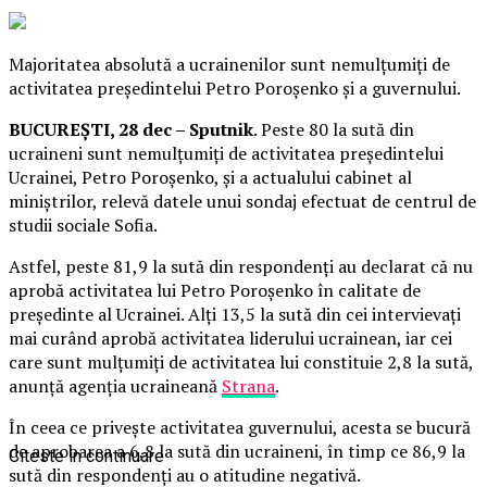
Majoritatea absolută a ucrainenilor sunt nemulțumiți de
activitatea președintelui Petro Poroșenko și a guvernului.
BUCUREȘTI, 28 dec – Sputnik
. Peste 80 la sută din
ucraineni sunt nemulțumiți de activitatea președintelui
Ucrainei, Petro Poroșenko, și a actualului cabinet al
miniștrilor, relevă datele unui sondaj efectuat de centrul de
studii sociale Sofia.
Astfel, peste 81,9 la sută din respondenți au declarat că nu
aprobă activitatea lui Petro Poroșenko în calitate de
președinte al Ucrainei. Alți 13,5 la sută din cei intervievați
mai curând aprobă activitatea liderului ucrainean, iar cei
care sunt mulțumiți de activitatea lui constituie 2,8 la sută,
anunță agenția ucraineană
Strana
.
În ceea ce privește activitatea guvernului, acesta se bucură
de aprobarea a 6,8 la sută din ucraineni, în timp ce 86,9 la
Citeste in continuare
sută din respondenți au o atitudine negativă.