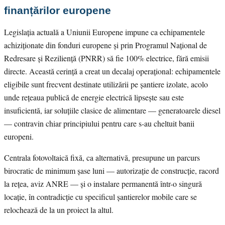
finanțărilor europene
Legislația actuală a Uniunii Europene impune ca echipamentele
achiziționate din fonduri europene și prin Programul Național de
Redresare și Reziliență (PNRR) să fie 100% electrice, fără emisii
directe. Această cerință a creat un decalaj operațional: echipamentele
eligibile sunt frecvent destinate utilizării pe șantiere izolate, acolo
unde rețeaua publică de energie electrică lipsește sau este
insuficientă, iar soluțiile clasice de alimentare — generatoarele diesel
— contravin chiar principiului pentru care s-au cheltuit banii
europeni.
Centrala fotovoltaică fixă, ca alternativă, presupune un parcurs
birocratic de minimum șase luni — autorizație de construcție, racord
la rețea, aviz ANRE — și o instalare permanentă într-o singură
locație, în contradicție cu specificul șantierelor mobile care se
relochează de la un proiect la altul.