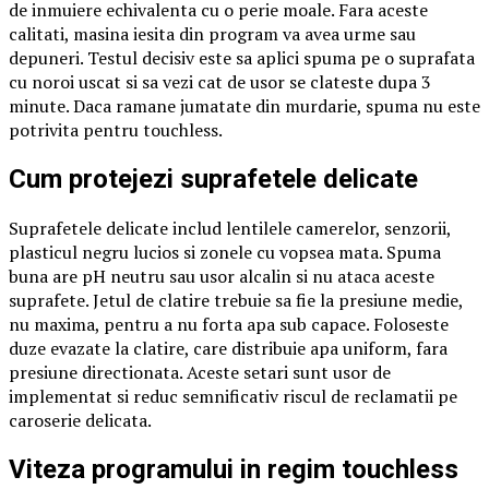
de inmuiere echivalenta cu o perie moale. Fara aceste
calitati, masina iesita din program va avea urme sau
depuneri. Testul decisiv este sa aplici spuma pe o suprafata
cu noroi uscat si sa vezi cat de usor se clateste dupa 3
minute. Daca ramane jumatate din murdarie, spuma nu este
potrivita pentru touchless.
Cum protejezi suprafetele delicate
Suprafetele delicate includ lentilele camerelor, senzorii,
plasticul negru lucios si zonele cu vopsea mata. Spuma
buna are pH neutru sau usor alcalin si nu ataca aceste
suprafete. Jetul de clatire trebuie sa fie la presiune medie,
nu maxima, pentru a nu forta apa sub capace. Foloseste
duze evazate la clatire, care distribuie apa uniform, fara
presiune directionata. Aceste setari sunt usor de
implementat si reduc semnificativ riscul de reclamatii pe
caroserie delicata.
Viteza programului in regim touchless