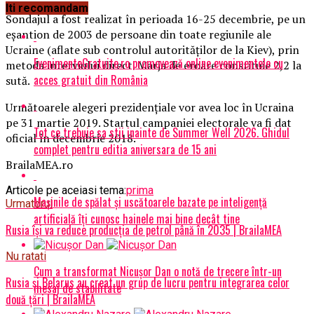
Iti recomandam
Sondajul a fost realizat în perioada 16-25 decembrie, pe un
eșantion de 2003 de persoane din toate regiunile ale
Ucraine (aflate sub controlul autorităților de la Kiev), prin
EvenimenteGratuite.ro promovează online evenimentele cu
metoda interviului direct. Marja de eroare constituie 2,2 la
acces gratuit din România
sută.
Următoarele alegeri prezidențiale vor avea loc în Ucraina
pe 31 martie 2019. Startul campaniei electorale va fi dat
Tot ce trebuie sa stii inainte de Summer Well 2026. Ghidul
oficial în decembrie 2018.
complet pentru editia aniversara de 15 ani
BrailaMEA.ro
Articole pe aceiasi tema:
prima
Mașinile de spălat și uscătoarele bazate pe inteligență
Urmatorul
artificială îți cunosc hainele mai bine decât tine
Rusia își va reduce producția de petrol până în 2035 | BrailaMEA
Nu ratati
Cum a transformat Nicușor Dan o notă de trecere într-un
Rusia și Belarus au creat un grup de lucru pentru integrarea celor
mesaj de stabilitate
două țări | BrailaMEA