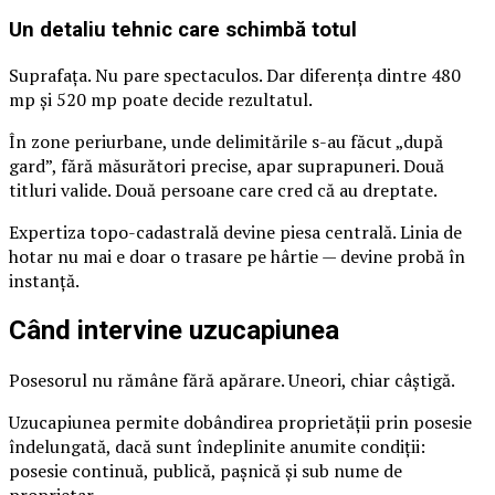
Un detaliu tehnic care schimbă totul
Suprafața. Nu pare spectaculos. Dar diferența dintre 480
mp și 520 mp poate decide rezultatul.
În zone periurbane, unde delimitările s-au făcut „după
gard”, fără măsurători precise, apar suprapuneri. Două
titluri valide. Două persoane care cred că au dreptate.
Expertiza topo-cadastrală devine piesa centrală. Linia de
hotar nu mai e doar o trasare pe hârtie — devine probă în
instanță.
Când intervine uzucapiunea
Posesorul nu rămâne fără apărare. Uneori, chiar câștigă.
Uzucapiunea permite dobândirea proprietății prin posesie
îndelungată, dacă sunt îndeplinite anumite condiții:
posesie continuă, publică, pașnică și sub nume de
proprietar.