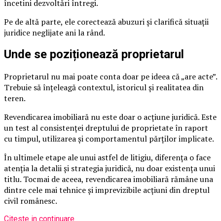
încetini dezvoltări întregi.
Pe de altă parte, ele corectează abuzuri și clarifică situații
juridice neglijate ani la rând.
Unde se poziționează proprietarul
Proprietarul nu mai poate conta doar pe ideea că „are acte”.
Trebuie să înțeleagă contextul, istoricul și realitatea din
teren.
Revendicarea imobiliară nu este doar o acțiune juridică. Este
un test al consistenței dreptului de proprietate în raport
cu timpul, utilizarea și comportamentul părților implicate.
În ultimele etape ale unui astfel de litigiu, diferența o face
atenția la detalii și strategia juridică, nu doar existența unui
titlu. Tocmai de aceea, revendicarea imobiliară rămâne una
dintre cele mai tehnice și imprevizibile acțiuni din dreptul
civil românesc.
Citeste in continuare