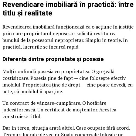
Revendicare imobiliară în practică: între
titlu și realitate
Revendicarea imobiliară funcționează ca o acțiune în justiție
prin care proprietarul neposesor solicită restituirea
bunului de la posesorul neproprietar. Simplu în teorie. În
practică, lucrurile se încurcă rapid.
Diferența dintre proprietate și posesie
Mulți confundă posesia cu proprietatea. O greșeală
costisitoare. Posesia ține de fapt — cine folosește efectiv
imobilul. Proprietatea ține de drept — cine poate dovedi, cu
acte, că imobilul îi aparține.
Un contract de vânzare-cumpărare. O hotărâre
judecătorească. Un certificat de moștenitor. Acestea
construiesc titlul.
Dar în teren, situația arată altfel. Case ocupate fără acord.
Terenuri lucrate de vecini. Spații comerciale folosite pe