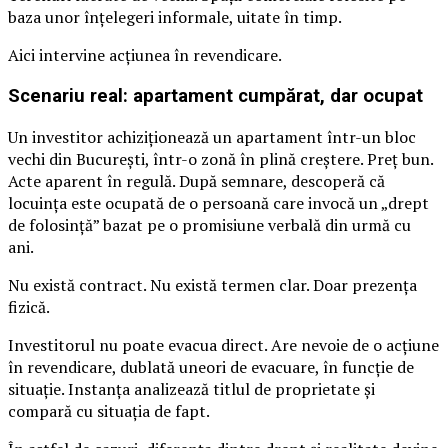
baza unor înțelegeri informale, uitate în timp.
Aici intervine acțiunea în revendicare.
Scenariu real: apartament cumpărat, dar ocupat
Un investitor achiziționează un apartament într-un bloc
vechi din București, într-o zonă în plină creștere. Preț bun.
Acte aparent în regulă. După semnare, descoperă că
locuința este ocupată de o persoană care invocă un „drept
de folosință” bazat pe o promisiune verbală din urmă cu
ani.
Nu există contract. Nu există termen clar. Doar prezența
fizică.
Investitorul nu poate evacua direct. Are nevoie de o acțiune
în revendicare, dublată uneori de evacuare, în funcție de
situație. Instanța analizează titlul de proprietate și
compară cu situația de fapt.