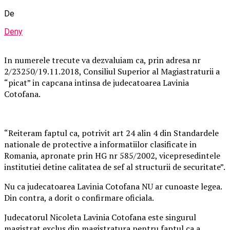
De
Deny
In numerele trecute va dezvaluiam ca, prin adresa nr
2/23250/19.11.2018, Consiliul Superior al Magiastraturii a
“picat” in capcana intinsa de judecatoarea Lavinia
Cotofana.
“Reiteram faptul ca, potrivit art 24 alin 4 din Standardele
nationale de protective a informatiilor clasificate in
Romania, apronate prin HG nr 585/2002, vicepresedintele
institutiei detine calitatea de sef al structurii de securitate”.
Nu ca judecatoarea Lavinia Cotofana NU ar cunoaste legea.
Din contra, a dorit o confirmare oficiala.
Judecatorul Nicoleta Lavinia Cotofana este singurul
magistrat exclus din magistratura pentru faptul ca a