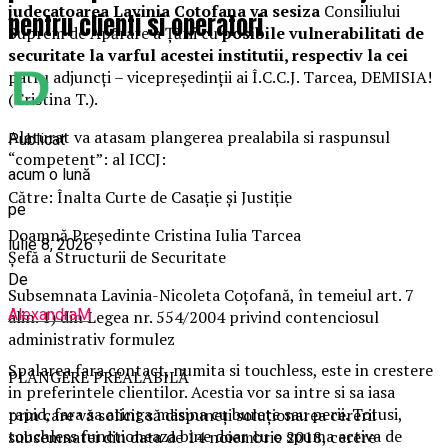
judecatoarea Lavinia Cotofana va sesiza
Consiliului
pentru clienti si operatori
Suprem de Apărare a Ţării cu
posibile vulnerabilitati de
securitate la varful acestei institutii, respectiv la cei
patru adjuncți – vicepreședinții ai Î.C.C.J. Tarcea, DEMISIA!
(Cristina T.).
Alaturat va atasam plangerea prealabila si raspunsul
Publicat
“competent”: al ICCJ:
acum o lună
Către: Înalta Curte de Casație și Justiție
pe
Doamnă Președinte Cristina Iulia Tarcea
iulie 8, 2026
Șefă a Structurii de Securitate
De
Subsemnata Lavinia-Nicoleta Coțofană, în temeiul art. 7
AlexandraM
alin. 1) din Legea nr. 554/2004 privind contenciosul
administrativ formulez
Spalarea fara contact, numita si touchless, este in crestere
PLÂNGERE PREALABILĂ
in preferintele clientilor. Acestia vor sa intre si sa iasa
rapid, fara sa atinga masina cu burete sau perii. Totusi,
prin care vă solicit să dispuneți soluționarea cererii
touchless functioneaza bine doar cu o spuma activa de
subsemnatei din data de 14 noiembrie 2018, cerere