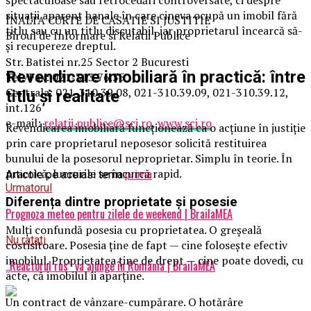
spectaculoase sau retrocedări controversate, ci despre
situații aparent banale în care cineva ocupă un imobil fără
ÎNALTA CURTE DE CASATIE SI JUSTITIE
titlu sau cu un titlu discutabil, iar proprietarul încearcă să-
Biroul de Informare si Relatii Publice
și recupereze dreptul.
Str. Batistei nr.25 Sector 2 Bucuresti
Revendicare imobiliară în practică: între
Tel./Fax: 021-313.76.55
Centrala: 021-310.39.08, 021-310.39.09, 021-310.39.12,
titlu și realitate
int.126
e-mail:
relatii.publice@scj.ro
,
www.scj.ro
Revendicarea imobiliară funcționează ca o acțiune în justiție
prin care proprietarul neposesor solicită restituirea
bunului de la posesorul neproprietar. Simplu în teorie. În
practică, lucrurile se încurcă rapid.
Articole pe aceiasi tema:
prima
Urmatorul
Diferența dintre proprietate și posesie
Prognoza meteo pentru zilele de weekend | BrailaMEA
Mulți confundă posesia cu proprietatea. O greșeală
Nu ratati
costisitoare. Posesia ține de fapt — cine folosește efectiv
imobilul. Proprietatea ține de drept — cine poate dovedi, cu
„Reactorul rus” va ajunge în România | BrailaMEA
acte, că imobilul îi aparține.
Un contract de vânzare-cumpărare. O hotărâre