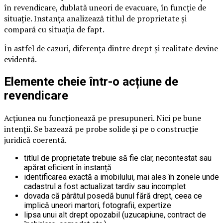
în revendicare, dublată uneori de evacuare, în funcție de
situație. Instanța analizează titlul de proprietate și
compară cu situația de fapt.
În astfel de cazuri, diferența dintre drept și realitate devine
evidentă.
Elemente cheie într-o acțiune de
revendicare
Acțiunea nu funcționează pe presupuneri. Nici pe bune
intenții. Se bazează pe probe solide și pe o construcție
juridică coerentă.
titlul de proprietate trebuie să fie clar, necontestat sau
apărat eficient în instanță
identificarea exactă a imobilului, mai ales în zonele unde
cadastrul a fost actualizat tardiv sau incomplet
dovada că pârâtul posedă bunul fără drept, ceea ce
implică uneori martori, fotografii, expertize
lipsa unui alt drept opozabil (uzucapiune, contract de