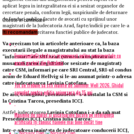
aplicat legea in integralitatea ei si a sesizat organelor de
cercetare penala, conform legii, suspiciunile de deturnare
de fonduri publice facute de avocati cu sprijinul unor
Citeste in continuare
magistrati de la Judecatoria Arad, fapte/indicii pe care le-a
constatat in exercitarea functiei publice de judecator.
Iti recomandam
Va precizam tot in articolele anterioare ca, la baza
executarii ilegale a magistratului au stat la baza
EvenimenteGratuite.ro promovează online evenimentele cu
“informari” ale SRI Arad (structura implicata in
acces gratuit din România
musamalizarea ilegalitatilor sesizate de magistrat)
catre CSM, informari pe care SRI Central, SRI-ul condus
acum de Eduard Hellvig si le-au asumat printr-o adresa
catre judecatoarea Lavinia Cotofana.
Tot ce trebuie sa stii inainte de Summer Well 2026. Ghidul
complet pentru editia aniversara de 15 ani
De aici, triunghiul „Bermudelor” s-a instalat la CSM si
la Cristina Tarcea, presedinta ICCJ.
Astfel, judecatoarea
Lavinia Cotofana i-a da sah mat
Mașinile de spălat și uscătoarele bazate pe inteligență
Presedintei ICCJ, Cristina Iulia Tarcea:
artificială îți cunosc hainele mai bine decât tine
Intr-o adresa inaintata de judecatoare conducerii ICCJ,