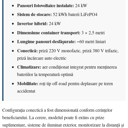
Panouri fotovoltaice instalate:
24 kW
Sistem de stocare:
52 kWh baterii LiFePO4
Invertor hibrid:
24 kW
Dimensiune container transport:
3 × 2,5 metri
Lungime panouri desfășurate:
~60 metri liniari
Conectică:
priză 220 V monofazic, priză 380 V trifazic,
priză încărcare auto electric
Climatizare:
aer condiționat integrat pentru menținerea
bateriilor la temperatură optimă
Mobilitate:
roți tip off-road pentru deplasare pe teren
accidentat
Configurația conectică a fost dimensionată conform cerințelor
beneficiarului. La cerere, modelul poate fi extins cu prize
suplimentare, sisteme de iluminat exterior, monitorizare la distanță și