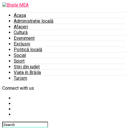
Acasa
Administrație locală
Afaceri
Cultură
Eveniment
Exclusiv
Politică locală
Social
Sport
Știri din județ
Viața în Brăila
Turism
Connect with us