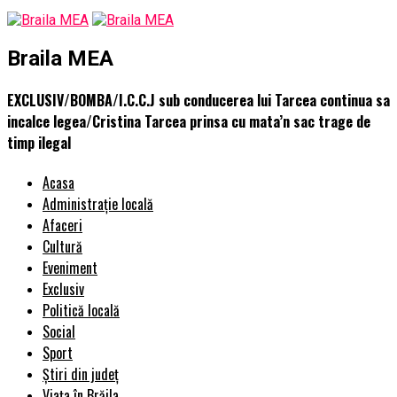
Braila MEA
EXCLUSIV/BOMBA/I.C.C.J sub conducerea lui Tarcea continua sa
incalce legea/Cristina Tarcea prinsa cu mata’n sac trage de
timp ilegal
Acasa
Administrație locală
Afaceri
Cultură
Eveniment
Exclusiv
Politică locală
Social
Sport
Știri din județ
Viața în Brăila