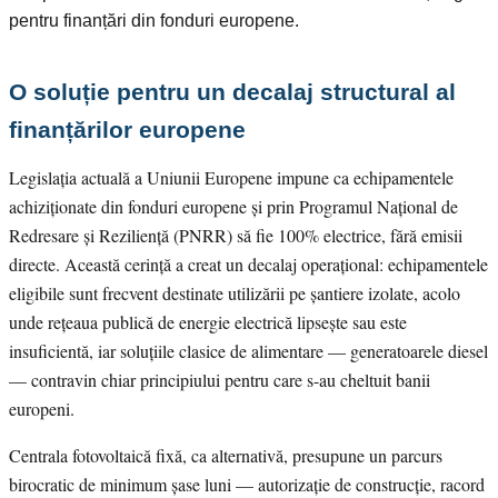
pentru finanțări din fonduri europene.
O soluție pentru un decalaj structural al
finanțărilor europene
Legislația actuală a Uniunii Europene impune ca echipamentele
achiziționate din fonduri europene și prin Programul Național de
Redresare și Reziliență (PNRR) să fie 100% electrice, fără emisii
directe. Această cerință a creat un decalaj operațional: echipamentele
eligibile sunt frecvent destinate utilizării pe șantiere izolate, acolo
unde rețeaua publică de energie electrică lipsește sau este
insuficientă, iar soluțiile clasice de alimentare — generatoarele diesel
— contravin chiar principiului pentru care s-au cheltuit banii
europeni.
Centrala fotovoltaică fixă, ca alternativă, presupune un parcurs
birocratic de minimum șase luni — autorizație de construcție, racord