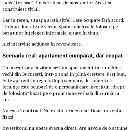
judecătorească. Un certificat de moștenitor. Acestea
construiesc titlul.
Dar în teren, situația arată altfel. Case ocupate fără acord.
Terenuri lucrate de vecini. Spații comerciale folosite pe
baza unor înțelegeri informale, uitate în timp.
Aici intervine acțiunea în revendicare.
Scenariu real: apartament cumpărat, dar ocupat
Un investitor achiziționează un apartament într-un bloc
vechi din București, într-o zonă în plină creștere. Preț bun.
Acte aparent în regulă. După semnare, descoperă că
locuința este ocupată de o persoană care invocă un „drept
de folosință” bazat pe o promisiune verbală din urmă cu
ani.
Nu există contract. Nu există termen clar. Doar prezența
fizică.
Investitorul nu poate evacua direct. Are nevoie de o acțiune