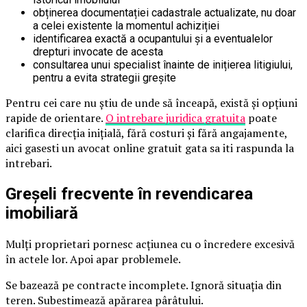
obținerea documentației cadastrale actualizate, nu doar
a celei existente la momentul achiziției
identificarea exactă a ocupantului și a eventualelor
drepturi invocate de acesta
consultarea unui specialist înainte de inițierea litigiului,
pentru a evita strategii greșite
Pentru cei care nu știu de unde să înceapă, există și opțiuni
rapide de orientare.
O intrebare juridica gratuita
poate
clarifica direcția inițială, fără costuri și fără angajamente,
aici gasesti un avocat online gratuit gata sa iti raspunda la
intrebari.
Greșeli frecvente în revendicarea
imobiliară
Mulți proprietari pornesc acțiunea cu o încredere excesivă
în actele lor. Apoi apar problemele.
Se bazează pe contracte incomplete. Ignoră situația din
teren. Subestimează apărarea pârâtului.