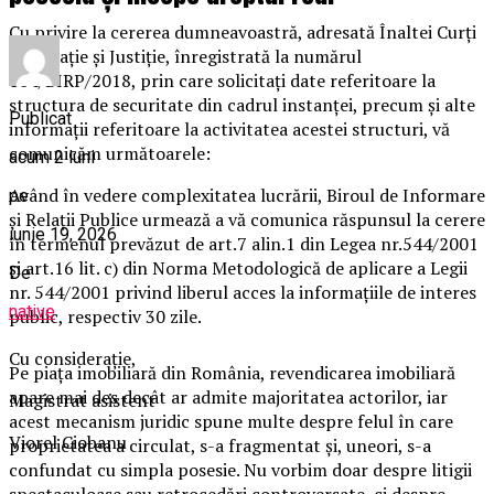
Cu privire la cererea dumneavoastră, adresată Înaltei Curți
de Casație şi Justiție, înregistrată la numărul
104/BIRP/2018, prin care solicitați date referitoare la
structura de securitate din cadrul instanţei, precum şi alte
Publicat
informaţii referitoare la activitatea acestei structuri, vă
comunicăm următoarele:
acum 2 luni
Având în vedere complexitatea lucrării, Biroul de Informare
pe
şi Relaţii Publice urmează a vă comunica răspunsul la cerere
iunie 19, 2026
în termenul prevăzut de art.7 alin.1 din Legea nr.544/2001
şi art.16 lit. c) din Norma Metodologică de aplicare a Legii
De
nr. 544/2001 privind liberul acces la informațiile de interes
native
public, respectiv 30 zile.
Cu considerație,
Pe piața imobiliară din România, revendicarea imobiliară
apare mai des decât ar admite majoritatea actorilor, iar
Magistrat asistent
acest mecanism juridic spune multe despre felul în care
Viorel Ciobanu
proprietatea a circulat, s-a fragmentat și, uneori, s-a
confundat cu simpla posesie. Nu vorbim doar despre litigii