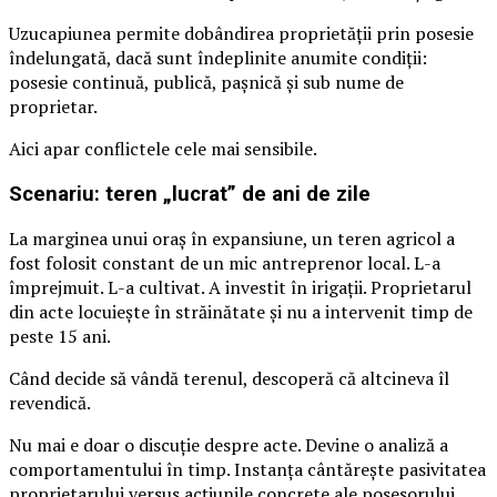
Uzucapiunea permite dobândirea proprietății prin posesie
îndelungată, dacă sunt îndeplinite anumite condiții:
posesie continuă, publică, pașnică și sub nume de
proprietar.
Aici apar conflictele cele mai sensibile.
Scenariu: teren „lucrat” de ani de zile
La marginea unui oraș în expansiune, un teren agricol a
fost folosit constant de un mic antreprenor local. L-a
împrejmuit. L-a cultivat. A investit în irigații. Proprietarul
din acte locuiește în străinătate și nu a intervenit timp de
peste 15 ani.
Când decide să vândă terenul, descoperă că altcineva îl
revendică.
Nu mai e doar o discuție despre acte. Devine o analiză a
comportamentului în timp. Instanța cântărește pasivitatea
proprietarului versus acțiunile concrete ale posesorului.