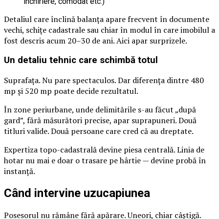
închiriere, comodat etc.)
Detaliul care înclină balanța apare frecvent în documente
vechi, schițe cadastrale sau chiar în modul în care imobilul a
fost descris acum 20–30 de ani. Aici apar surprizele.
Un detaliu tehnic care schimbă totul
Suprafața. Nu pare spectaculos. Dar diferența dintre 480
mp și 520 mp poate decide rezultatul.
În zone periurbane, unde delimitările s-au făcut „după
gard”, fără măsurători precise, apar suprapuneri. Două
titluri valide. Două persoane care cred că au dreptate.
Expertiza topo-cadastrală devine piesa centrală. Linia de
hotar nu mai e doar o trasare pe hârtie — devine probă în
instanță.
Când intervine uzucapiunea
Posesorul nu rămâne fără apărare. Uneori, chiar câștigă.