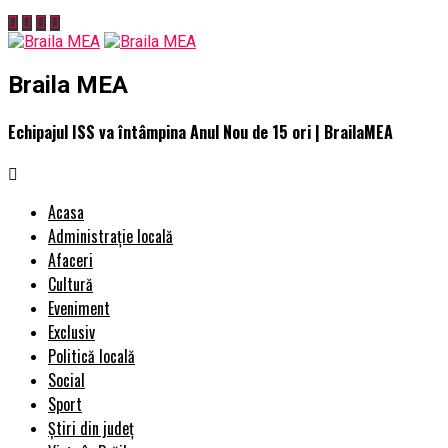
Braila MEA
Echipajul ISS va întâmpina Anul Nou de 15 ori | BrailaMEA
Acasa
Administrație locală
Afaceri
Cultură
Eveniment
Exclusiv
Politică locală
Social
Sport
Știri din județ