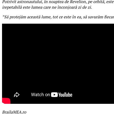
Potrivit astronautului, în noaptea de Revelion, pe orbită, este 
irepetabilă este lumea care ne înconjoară zi de zi.
”Să protejăm această lume, tot ce este în ea, să savurăm fieca
BrailaMEA.ro