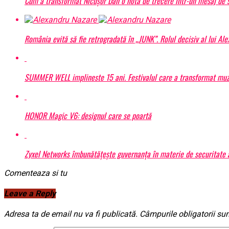
Cum a transformat Nicușor Dan o notă de trecere într-un mesaj de s
România evită să fie retrogradată în „JUNK”. Rolul decisiv al lui Al
SUMMER WELL implineste 15 ani. Festivalul care a transformat muzic
HONOR Magic V6: designul care se poartă
Zyxel Networks îmbunătățește guvernanța în materie de securitate a 
Comenteaza si tu
Leave a Reply
Adresa ta de email nu va fi publicată.
Câmpurile obligatorii su