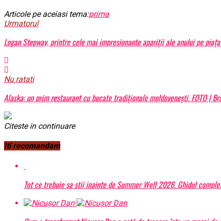
Articole pe aceiasi tema:
prima
Urmatorul
Logan Stepway, printre cele mai impresionante apariții ale anului pe piața
Nu ratati
Alaska: un prim restaurant cu bucate tradiționale moldovenești. FOTO | B
Citeste in continuare
Iti recomandam
Tot ce trebuie sa stii inainte de Summer Well 2026. Ghidul complet