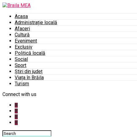
Acasa
Administrație locală
Afaceri
Cultură
Eveniment
Exclusiv
Politică locală
Social
Sport
Știri din județ
Viața în Brăila
Turism
Connect with us