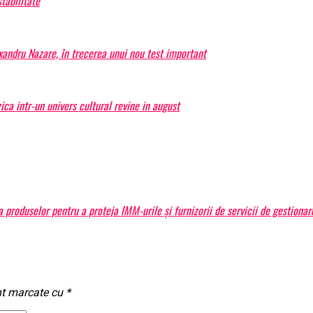
tabilitate
exandru Nazare, în trecerea unui nou test important
a intr-un univers cultural revine in august
produselor pentru a proteja IMM-urile și furnizorii de servicii de gestiona
nt marcate cu
*