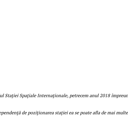
ordul Stației Spațiale Internaționale, petrecem anul 2018 împ
endență de poziționarea stației ea se poate afla de mai multe o