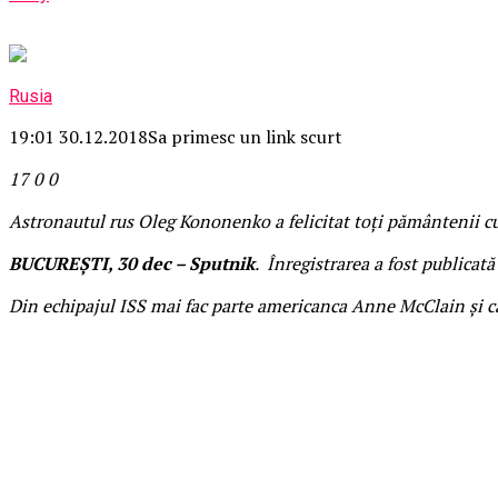
Rusia
19:01 30.12.2018
Sa primesc un link scurt
17
0
0
Astronautul rus Oleg Kononenko a felicitat toți pământenii cu
BUCUREȘTI, 30 dec – Sputnik
. Înregistrarea a fost publicat
Din echipajul ISS mai fac parte americanca Anne McClain și c