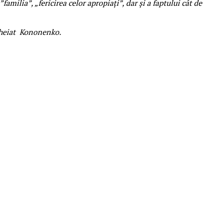
amilia”, „fericirea celor apropiați”, dar și a faptului cât de
încheiat Kononenko.