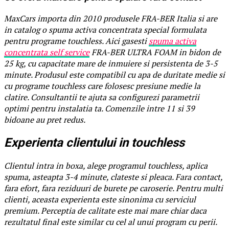
MaxCars importa din 2010 produsele FRA-BER Italia si are
in catalog o spuma activa concentrata special formulata
pentru programe touchless. Aici gasesti
spuma activa
concentrata self service
FRA-BER ULTRA FOAM in bidon de
25 kg, cu capacitate mare de inmuiere si persistenta de 3-5
minute. Produsul este compatibil cu apa de duritate medie si
cu programe touchless care folosesc presiune medie la
clatire. Consultantii te ajuta sa configurezi parametrii
optimi pentru instalatia ta. Comenzile intre 11 si 39
bidoane au pret redus.
Experienta clientului in touchless
Clientul intra in boxa, alege programul touchless, aplica
spuma, asteapta 3-4 minute, clateste si pleaca. Fara contact,
fara efort, fara reziduuri de burete pe caroserie. Pentru multi
clienti, aceasta experienta este sinonima cu serviciul
premium. Perceptia de calitate este mai mare chiar daca
rezultatul final este similar cu cel al unui program cu perii.