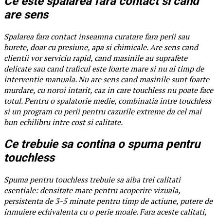
Ce este spalarea fara contact si cand
are sens
Spalarea fara contact inseamna curatare fara perii sau
burete, doar cu presiune, apa si chimicale. Are sens cand
clientii vor serviciu rapid, cand masinile au suprafete
delicate sau cand traficul este foarte mare si nu ai timp de
interventie manuala. Nu are sens cand masinile sunt foarte
murdare, cu noroi intarit, caz in care touchless nu poate face
totul. Pentru o spalatorie medie, combinatia intre touchless
si un program cu perii pentru cazurile extreme da cel mai
bun echilibru intre cost si calitate.
Ce trebuie sa contina o spuma pentru
touchless
Spuma pentru touchless trebuie sa aiba trei calitati
esentiale: densitate mare pentru acoperire vizuala,
persistenta de 3-5 minute pentru timp de actiune, putere de
inmuiere echivalenta cu o perie moale. Fara aceste calitati,