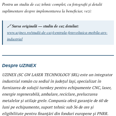
Pentru un studiu de caz tehnic complet, cu fotografii și detalii
suplimentare despre implementarea la beneficiar, vezi:
🔗
Sursa originală — studiu de caz detaliat:
www.uzinex.ro/studii-de-caz/centrala-fotovoltaica-mobila-ars-
industrial
Despre UZINEX
UZINEX (SC GW LASER TECHNOLOGY SRL) este un integrator
industrial român cu sediul în județul Iași, specializat în
furnizarea de soluții turnkey pentru echipamente CNC, laser,
energie regenerabilă, ambalare, reciclare, prelucrarea
metalelor și utilaje grele. Compania oferă garanție de 60 de
luni pe echipamente, suport tehnic sub 36 de ore și
eligibilitate pentru finanțări din fonduri europene și PNRR.