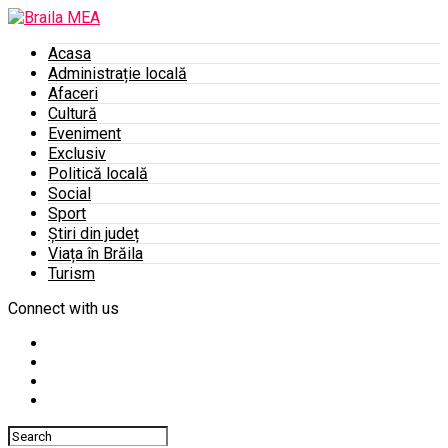
Acasa
Administrație locală
Afaceri
Cultură
Eveniment
Exclusiv
Politică locală
Social
Sport
Știri din județ
Viața în Brăila
Turism
Connect with us