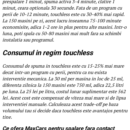
prespalare 1 minut, spuma activa 3-4 minute, clatire 1
minut, ceara optionala 30 secunde. Fata de un program cu
perii de 10-12 minute, touchless este cu 30-40% mai rapid.
La 150 masini pe zi, acest lucru inseamna 75-100 minute
economisite, adica 1-2 ore in plus pentru alte masini. Intr-o
luna, poti spala cu 50-80 masini mai mult fara sa schimbi
instalatia sau programul.
Consumul in regim touchless
Consumul de spuma in touchless este cu 15-25% mai mare
decat intr-un program cu perii, pentru ca nu exista
interventie mecanica. La 30 ml per masina in loc de 25 ml,
diferenta zilnica la 150 masini este 750 ml, adica 22,5 litri
pe luna. La 25 lei pe litru, costul lunar suplimentar este 562
lei. Acest cost este compensat de viteza mai mare si de lipsa
interventiei manuale. Calculeaza acest trade-off pe baza
volumului tau si decide daca touchless este avantajos pentru
tine.
Ce ofera MaxCars pentru spalare fara contact