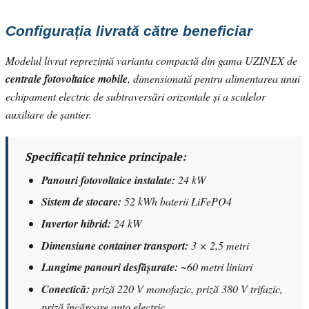
Configurația livrată către beneficiar
Modelul livrat reprezintă varianta compactă din gama UZINEX de
centrale fotovoltaice mobile
, dimensionată pentru alimentarea unui
echipament electric de subtraversări orizontale și a sculelor
auxiliare de șantier.
Specificații tehnice principale:
Panouri fotovoltaice instalate:
24 kW
Sistem de stocare:
52 kWh baterii LiFePO4
Invertor hibrid:
24 kW
Dimensiune container transport:
3 × 2,5 metri
Lungime panouri desfășurate:
~60 metri liniari
Conectică:
priză 220 V monofazic, priză 380 V trifazic,
priză încărcare auto electric