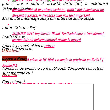
prima care a obținut această distincție”, a mărturisit
Valentina Savin.
România evită să fie retrogradată în „JUNK”. Rolul decisiv al lui
Alexandru Nazare, în trecerea unui nou test important
Mai multe informații aflați din interviul audio atașat.
Autor: Cristina Baș
SUMMER WELL implineste 15 ani. Festivalul care a transformat
BrailaMEA.ro
muzica intr-un univers cultural revine in august
Articole pe aceiasi tema:
prima
Comenteaza si tu
Urmatorul
Leave a Reply
Ar putea Serbia să adere la UE fără a renunța la prietenia cu Rusia? |
BrailaMEA
Adresa ta de email nu va fi publicată.
Câmpurile obligatorii
sunt marcate cu
*
Nu ratati
Comentariu
*
Știrea zilei: Schimbare la nivel înalt | BrailaMEA