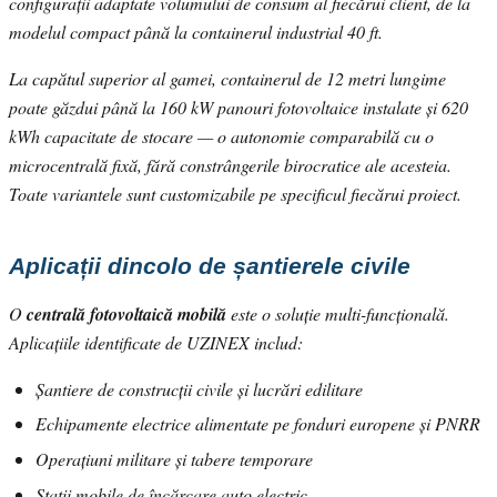
configurații adaptate volumului de consum al fiecărui client, de la
modelul compact până la containerul industrial 40 ft.
La capătul superior al gamei, containerul de 12 metri lungime
poate găzdui până la 160 kW panouri fotovoltaice instalate și 620
kWh capacitate de stocare — o autonomie comparabilă cu o
microcentrală fixă, fără constrângerile birocratice ale acesteia.
Toate variantele sunt customizabile pe specificul fiecărui proiect.
Aplicații dincolo de șantierele civile
O
centrală fotovoltaică mobilă
este o soluție multi-funcțională.
Aplicațiile identificate de UZINEX includ:
Șantiere de construcții civile și lucrări edilitare
Echipamente electrice alimentate pe fonduri europene și PNRR
Operațiuni militare și tabere temporare
Stații mobile de încărcare auto electric