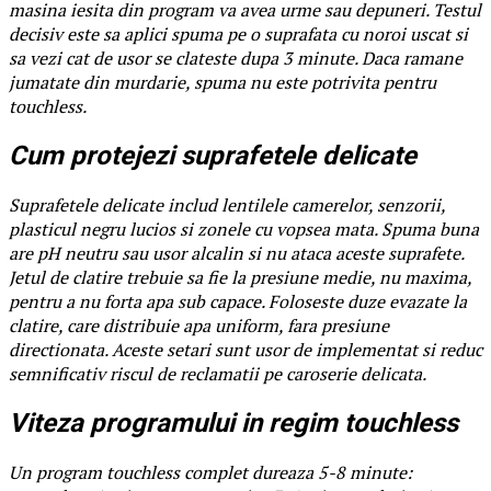
masina iesita din program va avea urme sau depuneri. Testul
decisiv este sa aplici spuma pe o suprafata cu noroi uscat si
sa vezi cat de usor se clateste dupa 3 minute. Daca ramane
jumatate din murdarie, spuma nu este potrivita pentru
touchless.
Cum protejezi suprafetele delicate
Suprafetele delicate includ lentilele camerelor, senzorii,
plasticul negru lucios si zonele cu vopsea mata. Spuma buna
are pH neutru sau usor alcalin si nu ataca aceste suprafete.
Jetul de clatire trebuie sa fie la presiune medie, nu maxima,
pentru a nu forta apa sub capace. Foloseste duze evazate la
clatire, care distribuie apa uniform, fara presiune
directionata. Aceste setari sunt usor de implementat si reduc
semnificativ riscul de reclamatii pe caroserie delicata.
Viteza programului in regim touchless
Un program touchless complet dureaza 5-8 minute: