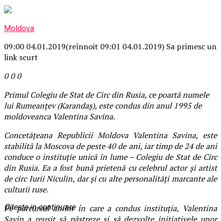
Moldova
09:00 04.01.2019
(reînnoit 09:01 04.01.2019)
Sa primesc un
link scurt
0
0
0
Primul Colegiu de Stat de Circ din Rusia, ce poartă numele
lui Rumeanțev (Karandaș), este condus din anul 1995 de
moldoveanca Valentina Savina.
Concetățeana Republicii Moldova Valentina Savina, este
stabilită la Moscova de peste 40 de ani, iar timp de 24 de ani
conduce o instituție unică în lume – Colegiu de Stat de Circ
din Rusia. Ea a fost bună prietenă cu celebrul actor și artist
de circ Iurii Niculin, dar și cu alte personalități marcante ale
culturii ruse.
Citeste in continuare
Pe parcursul anilor în care a condus instituția, Valentina
Savin a reușit să păstreze și să dezvolte inițiativele unor