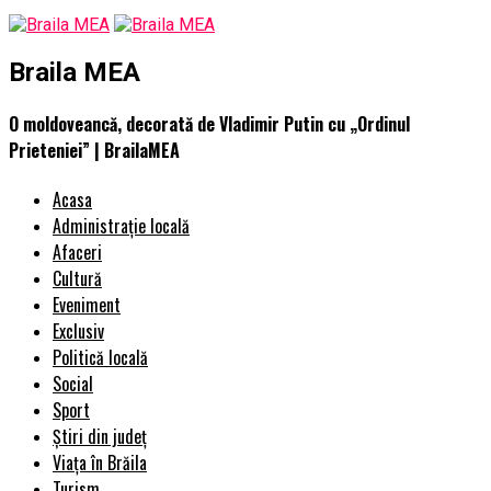
Braila MEA
O moldoveancă, decorată de Vladimir Putin cu „Ordinul
Prieteniei” | BrailaMEA
Acasa
Administrație locală
Afaceri
Cultură
Eveniment
Exclusiv
Politică locală
Social
Sport
Știri din județ
Viața în Brăila
Turism