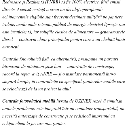
Redresare și Reziliență (PNRR) să fie 100% electrice, fără emisii
directe. Această cerință a creat un decalaj operațional:
echipamentele eligibile sunt frecvent destinate utilizării pe șantiere
izolate, acolo unde rețeaua publică de energie electrică lipsește sau
este insuficientă, iar soluțiile clasice de alimentare — generatoarele
diesel — contravin chiar principiului pentru care s-au cheltuit banii
europeni.
Centrala fotovoltaică fixă, ca alternativă, presupune un parcurs
birocratic de minimum șase luni — autorizație de construcție,
racord la rețea, aviz ANRE — și o instalare permanentă într-o
singură locație, în contradicție cu specificul șantierelor mobile care
se relochează de la un proiect la altul.
Centrala fotovoltaică mobilă
livrată de UZINEX rezolvă simultan
ambele probleme: este integrată într-un container transportabil, nu
necesită autorizație de construcție și se redislocă împreună cu
echipa client la fiecare nou șantier.