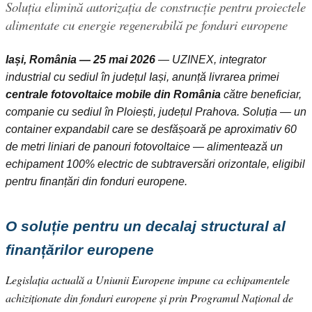
Soluția elimină autorizația de construcție pentru proiectele
alimentate cu energie regenerabilă pe fonduri europene
Iași, România — 25 mai 2026
— UZINEX, integrator
industrial cu sediul în județul Iași, anunță livrarea primei
centrale fotovoltaice mobile din România
către beneficiar,
companie cu sediul în Ploiești, județul Prahova. Soluția — un
container expandabil care se desfășoară pe aproximativ 60
de metri liniari de panouri fotovoltaice — alimentează un
echipament 100% electric de subtraversări orizontale, eligibil
pentru finanțări din fonduri europene.
O soluție pentru un decalaj structural al
finanțărilor europene
Legislația actuală a Uniunii Europene impune ca echipamentele
achiziționate din fonduri europene și prin Programul Național de