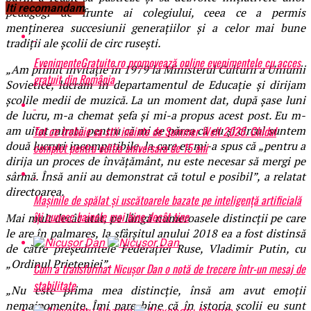
Iti recomandam
pedagogi de frunte ai colegiului, ceea ce a permis
menținerea succesiunii generațiilor și a celor mai bune
tradiții ale școlii de circ rusești.
EvenimenteGratuite.ro promovează online evenimentele cu acces
„Am primit invitație în 1979 la Ministerul Culturii a Uniunii
gratuit din România
Sovietice, lucram în departamentul de Educație și dirijam
școlile medii de muzică. La un moment dat, după șase luni
de lucru, m-a chemat șefa și mi-a propus acest post. Eu m-
Tot ce trebuie sa stii inainte de Summer Well 2026. Ghidul
am uitat mirată pentru că mi se părea că eu și circul suntem
două lucruri incompatibile, la care ea mi-a spus că „pentru a
complet pentru editia aniversara de 15 ani
dirija un proces de învățământ, nu este necesar să mergi pe
sârmă. Însă anii au demonstrat că totul e posibil”, a relatat
directoarea.
Mașinile de spălat și uscătoarele bazate pe inteligență artificială
îți cunosc hainele mai bine decât tine
Mai mult decât atât, pe lângă numeroasele distincții pe care
le are în palmares, la sfârșitul anului 2018 ea a fost distinsă
de către președintele Federației Ruse, Vladimir Putin, cu
„Ordinul Prieteniei”.
Cum a transformat Nicușor Dan o notă de trecere într-un mesaj de
stabilitate
„Nu este prima mea distincție, însă am avut emoții
nemaipomenite. Îmi pare bine că în istoria școlii eu sunt