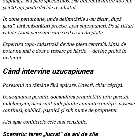
Suprafața. Nu pare spectaculos. Dar diferența dintre 480 mp
și 520 mp poate decide rezultatul.
În zone periurbane, unde delimitările s-au făcut „după
gard”, fără măsurători precise, apar suprapuneri. Două titluri
valide. Două persoane care cred că au dreptate.
Expertiza topo-cadastrală devine piesa centrală. Linia de
hotar nu mai e doar o trasare pe hârtie — devine probă în
instanță.
Când intervine uzucapiunea
Posesorul nu rămâne fără apărare. Uneori, chiar câștigă.
Uzucapiunea permite dobândirea proprietății prin posesie
îndelungată, dacă sunt îndeplinite anumite condiții: posesie
continuă, publică, pașnică și sub nume de proprietar.
Aici apar conflictele cele mai sensibile.
Scenariu: teren „lucrat” de ani de zile