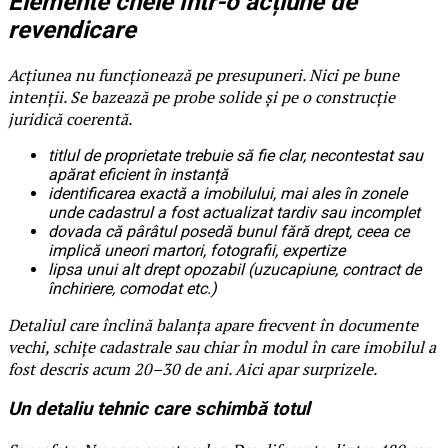
Elemente cheie într-o acțiune de
revendicare
Acțiunea nu funcționează pe presupuneri. Nici pe bune
intenții. Se bazează pe probe solide și pe o construcție
juridică coerentă.
titlul de proprietate trebuie să fie clar, necontestat sau
apărat eficient în instanță
identificarea exactă a imobilului, mai ales în zonele
unde cadastrul a fost actualizat tardiv sau incomplet
dovada că pârâtul posedă bunul fără drept, ceea ce
implică uneori martori, fotografii, expertize
lipsa unui alt drept opozabil (uzucapiune, contract de
închiriere, comodat etc.)
Detaliul care înclină balanța apare frecvent în documente
vechi, schițe cadastrale sau chiar în modul în care imobilul a
fost descris acum 20–30 de ani. Aici apar surprizele.
Un detaliu tehnic care schimbă totul