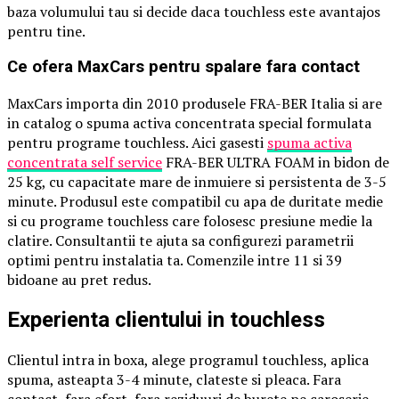
baza volumului tau si decide daca touchless este avantajos
pentru tine.
Ce ofera MaxCars pentru spalare fara contact
MaxCars importa din 2010 produsele FRA-BER Italia si are
in catalog o spuma activa concentrata special formulata
pentru programe touchless. Aici gasesti
spuma activa
concentrata self service
FRA-BER ULTRA FOAM in bidon de
25 kg, cu capacitate mare de inmuiere si persistenta de 3-5
minute. Produsul este compatibil cu apa de duritate medie
si cu programe touchless care folosesc presiune medie la
clatire. Consultantii te ajuta sa configurezi parametrii
optimi pentru instalatia ta. Comenzile intre 11 si 39
bidoane au pret redus.
Experienta clientului in touchless
Clientul intra in boxa, alege programul touchless, aplica
spuma, asteapta 3-4 minute, clateste si pleaca. Fara
contact, fara efort, fara reziduuri de burete pe caroserie.