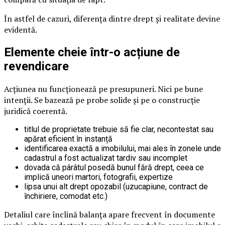
În astfel de cazuri, diferența dintre drept și realitate devine
evidentă.
Elemente cheie într-o acțiune de
revendicare
Acțiunea nu funcționează pe presupuneri. Nici pe bune
intenții. Se bazează pe probe solide și pe o construcție
juridică coerentă.
titlul de proprietate trebuie să fie clar, necontestat sau
apărat eficient în instanță
identificarea exactă a imobilului, mai ales în zonele unde
cadastrul a fost actualizat tardiv sau incomplet
dovada că pârâtul posedă bunul fără drept, ceea ce
implică uneori martori, fotografii, expertize
lipsa unui alt drept opozabil (uzucapiune, contract de
închiriere, comodat etc.)
Detaliul care înclină balanța apare frecvent în documente