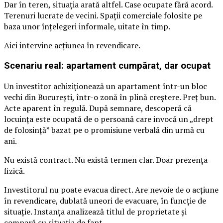
Dar în teren, situația arată altfel. Case ocupate fără acord.
Terenuri lucrate de vecini. Spații comerciale folosite pe
baza unor înțelegeri informale, uitate în timp.
Aici intervine acțiunea în revendicare.
Scenariu real: apartament cumpărat, dar ocupat
Un investitor achiziționează un apartament într-un bloc
vechi din București, într-o zonă în plină creștere. Preț bun.
Acte aparent în regulă. După semnare, descoperă că
locuința este ocupată de o persoană care invocă un „drept
de folosință” bazat pe o promisiune verbală din urmă cu
ani.
Nu există contract. Nu există termen clar. Doar prezența
fizică.
Investitorul nu poate evacua direct. Are nevoie de o acțiune
în revendicare, dublată uneori de evacuare, în funcție de
situație. Instanța analizează titlul de proprietate și
compară cu situația de fapt.