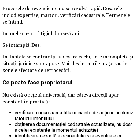
Procesele de revendicare nu se rezolvă rapid. Dosarele
includ expertize, martori, verificări cadastrale. Termenele
se întind.
În unele cazuri, litigiul durează ani.
Se întâmplă. Des.
Instanțele se confruntă cu dosare vechi, acte incomplete și
situații juridice suprapuse. Mai ales în marile orașe sau în
zonele afectate de retrocedări.
Ce poate face proprietarul
Nu există o rețetă universală, dar câteva direcții apar
constant în practică:
verificarea riguroasă a titlului înainte de acțiune, inclusiv
istoricul imobilului
obținerea documentației cadastrale actualizate, nu doar
a celei existente la momentul achiziției
identificarea exactă a ocupantului și a eventualelor