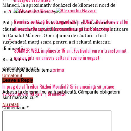
Mânecii, la aproximativ douăzeci de kilometri nord de
insula britanică Guernsey.
România evită să fie retrogradată în „JUNK”. Rolul decisiv al lui
Poliția din Guernsey a declarat marți că salvatorii care
Alexandru Nazare, în trecerea unui nou test important
căutau aeronava ușoară în cauză au găsit obiecte plutitoare
în Canalul Mânecii. Operațiunea de căutare a fost
suspendată marți seara pentru a fi reluată miercuri
dimineață.
SUMMER WELL implineste 15 ani. Festivalul care a transformat
muzica intr-un univers cultural revine in august
BrailaMEA.ro
Comenteaza si tu
Articole pe aceiasi tema:
prima
Urmatorul
Leave a Reply
În prag de al Treilea Război Mondial? Siria amenință să „atace
Adresa ta de email nu va fi publicată.
Câmpurile obligatorii
aeroportul din Tel Aviv” | BrailaMEA
sunt marcate cu
*
Nu ratati
Comentariu
*
Academia de Științe va avea un nou președinte | BrailaMEA