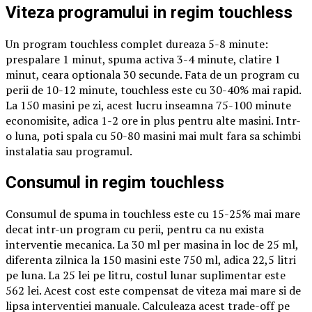
Viteza programului in regim touchless
Un program touchless complet dureaza 5-8 minute:
prespalare 1 minut, spuma activa 3-4 minute, clatire 1
minut, ceara optionala 30 secunde. Fata de un program cu
perii de 10-12 minute, touchless este cu 30-40% mai rapid.
La 150 masini pe zi, acest lucru inseamna 75-100 minute
economisite, adica 1-2 ore in plus pentru alte masini. Intr-
o luna, poti spala cu 50-80 masini mai mult fara sa schimbi
instalatia sau programul.
Consumul in regim touchless
Consumul de spuma in touchless este cu 15-25% mai mare
decat intr-un program cu perii, pentru ca nu exista
interventie mecanica. La 30 ml per masina in loc de 25 ml,
diferenta zilnica la 150 masini este 750 ml, adica 22,5 litri
pe luna. La 25 lei pe litru, costul lunar suplimentar este
562 lei. Acest cost este compensat de viteza mai mare si de
lipsa interventiei manuale. Calculeaza acest trade-off pe