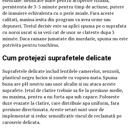
esentiale: densitate mare pentru acoperire vizuala,
persistenta de 3-5 minute pentru timp de actiune, putere
de inmuiere echivalenta cu o perie moale. Fara aceste
calitati, masina iesita din program va avea urme sau
depuneri. Testul decisiv este sa aplici spuma pe o suprafata
cu noroi uscat si sa vezi cat de usor se clateste dupa 3
minute. Daca ramane jumatate din murdarie, spuma nu este
potrivita pentru touchless.
Cum protejezi suprafetele delicate
Suprafetele delicate includ lentilele camerelor, senzorii,
plasticul negru lucios si zonele cu vopsea mata. Spuma
buna are pH neutru sau usor alcalin si nu ataca aceste
suprafete. Jetul de clatire trebuie sa fie la presiune medie,
nu maxima, pentru a nu forta apa sub capace. Foloseste
duze evazate la clatire, care distribuie apa uniform, fara
presiune directionata. Aceste setari sunt usor de
implementat si reduc semnificativ riscul de reclamatii pe
caroserie delicata.