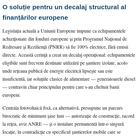
O soluție pentru un decalaj structural al
finanțărilor europene
Legislația actuală a Uniunii Europene impune ca echipamentele
achiziționate din fonduri europene și prin Programul Național de
Redresare și Reziliență (PNRR) să fie 100% electrice, fără emisii
directe. Această cerință a creat un decalaj operațional: echipamentele
eligibile sunt frecvent destinate utilizării pe șantiere izolate, acolo
unde rețeaua publică de energie electrică lipsește sau este
insuficientă, iar soluțiile clasice de alimentare — generatoarele diesel
— contravin chiar principiului pentru care s-au cheltuit banii
europeni.
Centrala fotovoltaică fixă, ca alternativă, presupune un parcurs
birocratic de minimum șase luni — autorizație de construcție, racord
la rețea, aviz ANRE — și o instalare permanentă într-o singură
locație, în contradicție cu specificul șantierelor mobile care se