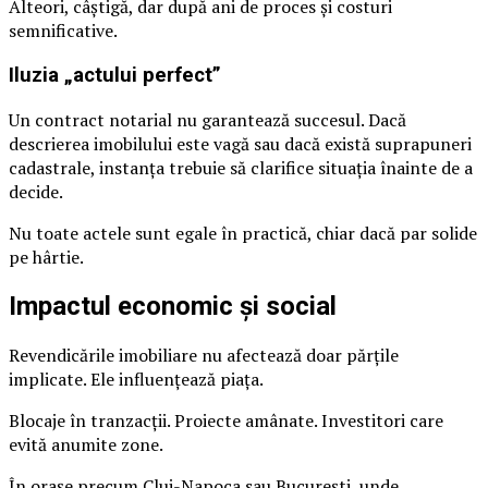
Alteori, câștigă, dar după ani de proces și costuri
semnificative.
Iluzia „actului perfect”
Un contract notarial nu garantează succesul. Dacă
descrierea imobilului este vagă sau dacă există suprapuneri
cadastrale, instanța trebuie să clarifice situația înainte de a
decide.
Nu toate actele sunt egale în practică, chiar dacă par solide
pe hârtie.
Impactul economic și social
Revendicările imobiliare nu afectează doar părțile
implicate. Ele influențează piața.
Blocaje în tranzacții. Proiecte amânate. Investitori care
evită anumite zone.
În orașe precum Cluj-Napoca sau București, unde