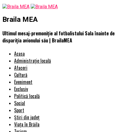
Braila MEA
Ultimul mesaj-premoniție al fotbalistului Sala înainte de
dispariția avionului său | BrailaMEA
Acasa
Administrație locală
Afaceri
Cultură
Eveniment
Exclusiv
Politică locală
Social
Sport
Știri din județ
Viața în Brăila
Turism