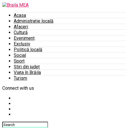
Acasa
Administrație locală
Afaceri
Cultură
Eveniment
Exclusiv
Politică locală
Social
Sport
Știri din județ
Viața în Brăila
Turism
Connect with us