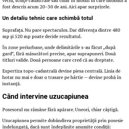
vechi, schițe cadastrale sau chiar în modul în care imobilul a
fost descris acum 20–30 de ani. Aici apar surprizele.
Un detaliu tehnic care schimbă totul
Suprafața. Nu pare spectaculos. Dar diferența dintre 480
mp și 520 mp poate decide rezultatul.
În zone periurbane, unde delimitările s-au făcut „după
gard”, fără măsurători precise, apar suprapuneri. Două
titluri valide. Două persoane care cred că au dreptate.
Expertiza topo-cadastrală devine piesa centrală. Linia de
hotar nu mai e doar o trasare pe hârtie — devine probă în
instanță.
Când intervine uzucapiunea
Posesorul nu rămâne fără apărare. Uneori, chiar câștigă.
Uzucapiunea permite dobândirea proprietății prin posesie
îndelungată, dacă sunt îndeplinite anumite condiții: