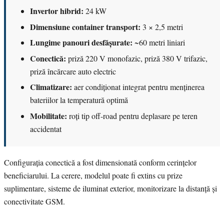
Invertor hibrid:
24 kW
Dimensiune container transport:
3 × 2,5 metri
Lungime panouri desfășurate:
~60 metri liniari
Conectică:
priză 220 V monofazic, priză 380 V trifazic,
priză încărcare auto electric
Climatizare:
aer condiționat integrat pentru menținerea
bateriilor la temperatură optimă
Mobilitate:
roți tip off-road pentru deplasare pe teren
accidentat
Configurația conectică a fost dimensionată conform cerințelor
beneficiarului. La cerere, modelul poate fi extins cu prize
suplimentare, sisteme de iluminat exterior, monitorizare la distanță și
conectivitate GSM.