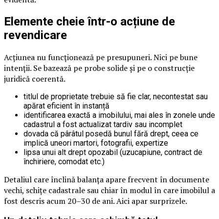
Elemente cheie într-o acțiune de
revendicare
Acțiunea nu funcționează pe presupuneri. Nici pe bune
intenții. Se bazează pe probe solide și pe o construcție
juridică coerentă.
titlul de proprietate trebuie să fie clar, necontestat sau
apărat eficient în instanță
identificarea exactă a imobilului, mai ales în zonele unde
cadastrul a fost actualizat tardiv sau incomplet
dovada că pârâtul posedă bunul fără drept, ceea ce
implică uneori martori, fotografii, expertize
lipsa unui alt drept opozabil (uzucapiune, contract de
închiriere, comodat etc.)
Detaliul care înclină balanța apare frecvent în documente
vechi, schițe cadastrale sau chiar în modul în care imobilul a
fost descris acum 20–30 de ani. Aici apar surprizele.