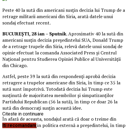
Peste 40 la sută din americani susțin decizia lui Trump de a
retrage militarii americani din Siria, arată datele unui
sondaj efectuat recent.
BUCUREȘTI, 28 ian – Sputnik
. Aproximativ 40 la sută din
americani susțin decizia președintelui SUA, Donald Trump
de a retrage trupele din Siria, relevă datele unui sondaj de
opinie efectuat la comanda Associated Press și Centrul
Național pentru Studierea Opiniei Publice al Universității
din Chicago.
Astfel, peste 39 la sută din respondenți aprobă decizia
retragere a trupelor americane din Siria, în timp ce 35 la
sută sunt împotrivă. Totodată decizia lui Trump este
susținută de majoritatea membrilor și simpatizanților
Partidului Republican (56 la sută), în timp ce doar 26 la
sută din democrați susțin această idee.
Citeste in continuare
În afară de aceasta, sondajul arată că doar o treime din
respondenți susțin politica externă a președintelui, în timp
Iti recomandam