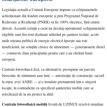
Legislația actuală a Uniunii Europene impune ca echipamentele
achiziționate din fonduri europene și prin Programul Național de
Redresare și Reziliență (PNRR) să fie 100% electrice, fără emisii
directe. Această cerință a creat un decalaj operațional: echipamentele
eligibile sunt frecvent destinate utilizării pe șantiere izolate, acolo
unde rețeaua publică de energie electrică lipsește sau este
insuficientă, iar soluțiile clasice de alimentare — generatoarele diesel
— contravin chiar principiului pentru care s-au cheltuit banii
europeni.
Centrala fotovoltaică fixă, ca alternativă, presupune un parcurs
birocratic de minimum șase luni — autorizație de construcție, racord
la rețea, aviz ANRE — și o instalare permanentă într-o singură
locație, în contradicție cu specificul șantierelor mobile care se
relochează de la un proiect la altul.
Centrala fotovoltaică mobilă
livrată de UZINEX rezolvă simultan