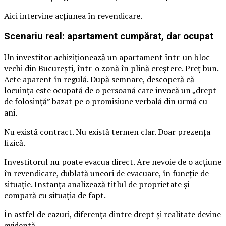
Aici intervine acțiunea în revendicare.
Scenariu real: apartament cumpărat, dar ocupat
Un investitor achiziționează un apartament într-un bloc
vechi din București, într-o zonă în plină creștere. Preț bun.
Acte aparent în regulă. După semnare, descoperă că
locuința este ocupată de o persoană care invocă un „drept
de folosință” bazat pe o promisiune verbală din urmă cu
ani.
Nu există contract. Nu există termen clar. Doar prezența
fizică.
Investitorul nu poate evacua direct. Are nevoie de o acțiune
în revendicare, dublată uneori de evacuare, în funcție de
situație. Instanța analizează titlul de proprietate și
compară cu situația de fapt.
În astfel de cazuri, diferența dintre drept și realitate devine
evidentă.