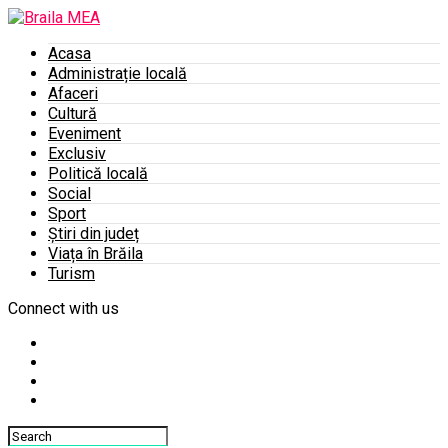
Acasa
Administrație locală
Afaceri
Cultură
Eveniment
Exclusiv
Politică locală
Social
Sport
Știri din județ
Viața în Brăila
Turism
Connect with us