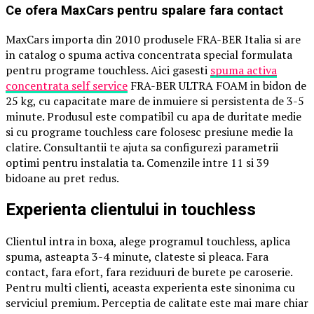
Ce ofera MaxCars pentru spalare fara contact
MaxCars importa din 2010 produsele FRA-BER Italia si are
in catalog o spuma activa concentrata special formulata
pentru programe touchless. Aici gasesti
spuma activa
concentrata self service
FRA-BER ULTRA FOAM in bidon de
25 kg, cu capacitate mare de inmuiere si persistenta de 3-5
minute. Produsul este compatibil cu apa de duritate medie
si cu programe touchless care folosesc presiune medie la
clatire. Consultantii te ajuta sa configurezi parametrii
optimi pentru instalatia ta. Comenzile intre 11 si 39
bidoane au pret redus.
Experienta clientului in touchless
Clientul intra in boxa, alege programul touchless, aplica
spuma, asteapta 3-4 minute, clateste si pleaca. Fara
contact, fara efort, fara reziduuri de burete pe caroserie.
Pentru multi clienti, aceasta experienta este sinonima cu
serviciul premium. Perceptia de calitate este mai mare chiar