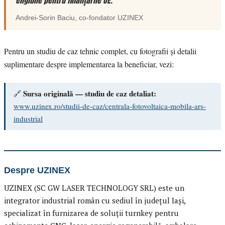
eligibile pentru finanțările UE.”
Andrei-Sorin Baciu
, co-fondator
UZINEX
Pentru un studiu de caz tehnic complet, cu fotografii și detalii
suplimentare despre implementarea la beneficiar, vezi:
Sursa originală — studiu de caz detaliat:
🔗
www.uzinex.ro/studii-de-caz/centrala-fotovoltaica-mobila-ars-
industrial
Despre UZINEX
UZINEX (SC GW LASER TECHNOLOGY SRL) este un
integrator industrial român cu sediul în județul Iași,
specializat în furnizarea de soluții turnkey pentru