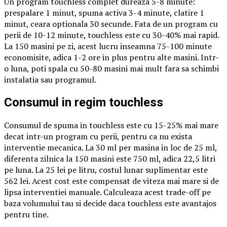
Un program touchless complet dureaza 5-8 minute:
prespalare 1 minut, spuma activa 3-4 minute, clatire 1
minut, ceara optionala 30 secunde. Fata de un program cu
perii de 10-12 minute, touchless este cu 30-40% mai rapid.
La 150 masini pe zi, acest lucru inseamna 75-100 minute
economisite, adica 1-2 ore in plus pentru alte masini. Intr-
o luna, poti spala cu 50-80 masini mai mult fara sa schimbi
instalatia sau programul.
Consumul in regim touchless
Consumul de spuma in touchless este cu 15-25% mai mare
decat intr-un program cu perii, pentru ca nu exista
interventie mecanica. La 30 ml per masina in loc de 25 ml,
diferenta zilnica la 150 masini este 750 ml, adica 22,5 litri
pe luna. La 25 lei pe litru, costul lunar suplimentar este
562 lei. Acest cost este compensat de viteza mai mare si de
lipsa interventiei manuale. Calculeaza acest trade-off pe
baza volumului tau si decide daca touchless este avantajos
pentru tine.