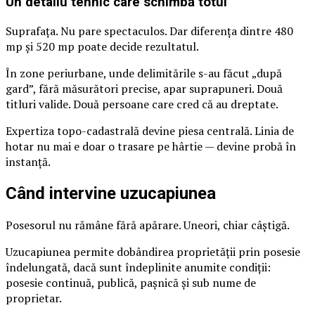
Un detaliu tehnic care schimbă totul
Suprafața. Nu pare spectaculos. Dar diferența dintre 480
mp și 520 mp poate decide rezultatul.
În zone periurbane, unde delimitările s-au făcut „după
gard”, fără măsurători precise, apar suprapuneri. Două
titluri valide. Două persoane care cred că au dreptate.
Expertiza topo-cadastrală devine piesa centrală. Linia de
hotar nu mai e doar o trasare pe hârtie — devine probă în
instanță.
Când intervine uzucapiunea
Posesorul nu rămâne fără apărare. Uneori, chiar câștigă.
Uzucapiunea permite dobândirea proprietății prin posesie
îndelungată, dacă sunt îndeplinite anumite condiții:
posesie continuă, publică, pașnică și sub nume de
proprietar.