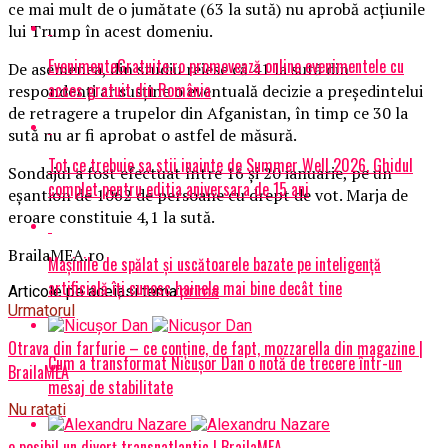
ce mai mult de o jumătate (63 la sută) nu aprobă acțiunile
lui Trump în acest domeniu.
EvenimenteGratuite.ro promovează online evenimentele cu
De asemenea, din studiu reiese că 41 la sută din
acces gratuit din România
respondenți ar susține o eventuală decizie a președintelui
de retragere a trupelor din Afganistan, în timp ce 30 la
sută nu ar fi aprobat o astfel de măsură.
Tot ce trebuie sa stii inainte de Summer Well 2026. Ghidul
Sondajul a fost efectuat între 16 și 20 ianuarie, pe un
complet pentru editia aniversara de 15 ani
eșantion de 1062 de persoane cu drept de vot. Marja de
eroare constituie 4,1 la sută.
BrailaMEA.ro
Mașinile de spălat și uscătoarele bazate pe inteligență
artificială îți cunosc hainele mai bine decât tine
Articole pe aceiasi tema:
prima
Urmatorul
Otrava din farfurie – ce conţine, de fapt, mozzarella din magazine |
Cum a transformat Nicușor Dan o notă de trecere într-un
BrailaMEA
mesaj de stabilitate
Nu ratati
e posibil un divorț transnatlantic | BrailaMEA