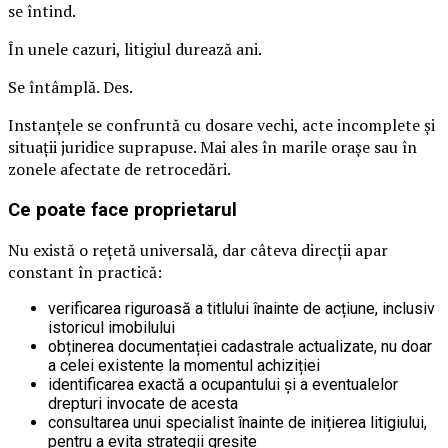
se întind.
În unele cazuri, litigiul durează ani.
Se întâmplă. Des.
Instanțele se confruntă cu dosare vechi, acte incomplete și
situații juridice suprapuse. Mai ales în marile orașe sau în
zonele afectate de retrocedări.
Ce poate face proprietarul
Nu există o rețetă universală, dar câteva direcții apar
constant în practică:
verificarea riguroasă a titlului înainte de acțiune, inclusiv
istoricul imobilului
obținerea documentației cadastrale actualizate, nu doar
a celei existente la momentul achiziției
identificarea exactă a ocupantului și a eventualelor
drepturi invocate de acesta
consultarea unui specialist înainte de inițierea litigiului,
pentru a evita strategii greșite