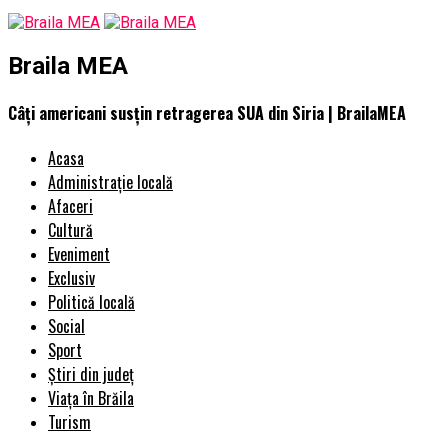
Braila MEA
Câți americani susțin retragerea SUA din Siria | BrailaMEA
Acasa
Administrație locală
Afaceri
Cultură
Eveniment
Exclusiv
Politică locală
Social
Sport
Știri din județ
Viața în Brăila
Turism