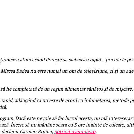
cționează atunci când dorește să slăbească rapid – pricine le poa
 Mircea Badea nu este numai un om de televiziune, ci și un ade
d să fie completată de un regim alimentar sănătos și de mișcare.
 rapid, adăugând că nu este de acord cu înfometarea, metodă pr
ită.
ilogram. Dacă este nevoie să fac lucrul acesta, nu mă intereser
e bază. Încerc să nu mănânc seara cu 3 ore înainte de culcare, u
, a declarat Carmen Brumă,
potrivit avantaje.ro
.