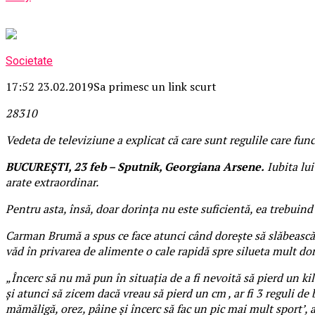
Societate
17:52 23.02.2019
Sa primesc un link scurt
283
1
0
Vedeta de televiziune a explicat că care sunt regulile care fun
BUCUREȘTI, 23 feb – Sputnik, Georgiana Arsene.
Iubita lui
arate extraordinar.
Pentru asta, însă, doar dorința nu este suficientă, ea trebuin
Carman Brumă a spus ce face atunci când dorește să slăbească
văd în privarea de alimente o cale rapidă spre silueta mult dor
„Încerc să nu mă pun în situația de a fi nevoită să pierd un k
și atunci să zicem dacă vreau să pierd un cm , ar fi 3 reguli d
mămăligă, orez, pâine și încerc să fac un pic mai mult sport’