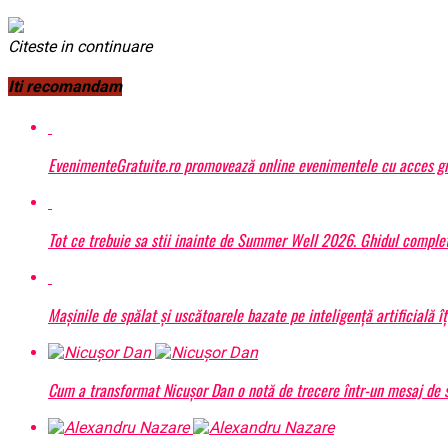
Citeste in continuare
Iti recomandam
EvenimenteGratuite.ro promovează online evenimentele cu acces gr
Tot ce trebuie sa stii inainte de Summer Well 2026. Ghidul complet
Mașinile de spălat și uscătoarele bazate pe inteligență artificială î
Cum a transformat Nicușor Dan o notă de trecere într-un mesaj de s