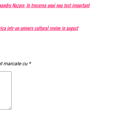
exandru Nazare, în trecerea unui nou test important
a intr-un univers cultural revine in august
nt marcate cu
*