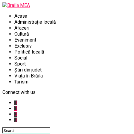
Acasa
Administrație locală
Afaceri
Cultură
Eveniment
Exclusiv
Politică locală
Social
Sport
Știri din județ
Viața în Brăila
Turism
Connect with us