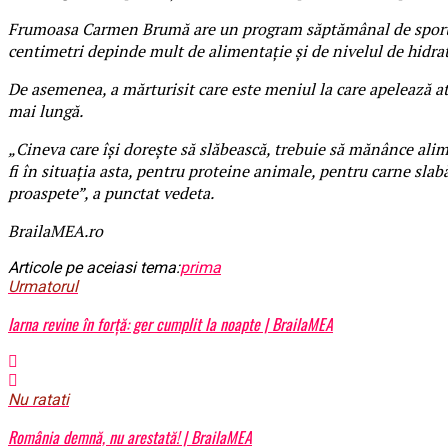
Frumoasa Carmen Brumă are un program săptămânal de sport, ia
centimetri depinde mult de alimentație și de nivelul de hidrat
De asemenea, a mărturisit care este meniul la care apelează atu
mai lungă.
„Cineva care își dorește să slăbească, trebuie să mănânce alime
fi în situația asta, pentru proteine animale, pentru carne slabă
proaspete”, a punctat vedeta.
BrailaMEA.ro
Articole pe aceiasi tema:
prima
Urmatorul
Iarna revine în forţă: ger cumplit la noapte | BrailaMEA
Nu ratati
România demnă, nu arestată! | BrailaMEA