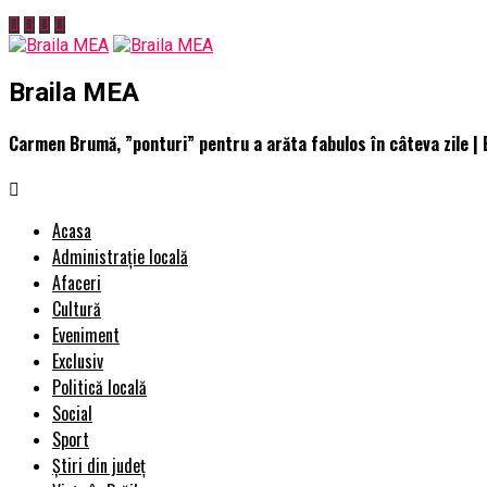
Braila MEA
Carmen Brumă, ”ponturi” pentru a arăta fabulos în câteva zile |
Acasa
Administrație locală
Afaceri
Cultură
Eveniment
Exclusiv
Politică locală
Social
Sport
Știri din județ