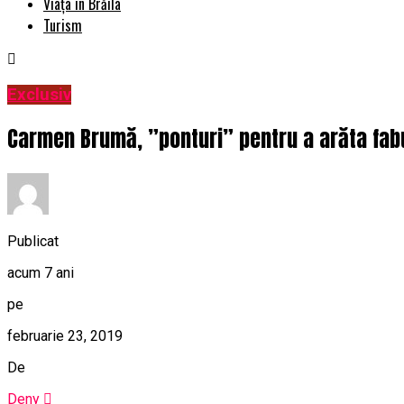
Viața în Brăila
Turism
Exclusiv
Carmen Brumă, ”ponturi” pentru a arăta fabu
Publicat
acum 7 ani
pe
februarie 23, 2019
De
Deny