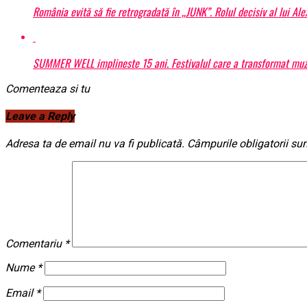
România evită să fie retrogradată în „JUNK”. Rolul decisiv al lui Al
SUMMER WELL implineste 15 ani. Festivalul care a transformat muzic
Comenteaza si tu
Leave a Reply
Adresa ta de email nu va fi publicată.
Câmpurile obligatorii su
Comentariu
*
Nume
*
Email
*