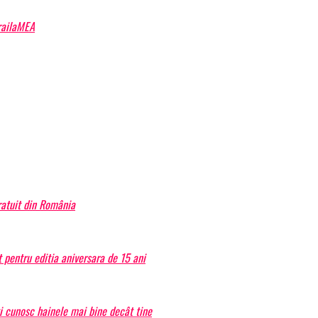
BrailaMEA
atuit din România
 pentru editia aniversara de 15 ani
ți cunosc hainele mai bine decât tine