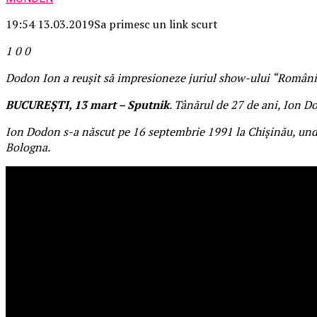
19:54 13.03.2019
Sa primesc un link scurt
1
0
0
Dodon Ion a reușit să impresioneze juriul show-ului “Românii
BUCUREȘTI, 13 mart – Sputnik
. Tânărul de 27 de ani, Ion D
Ion Dodon s-a născut pe 16 septembrie 1991 la Chișinău, unde a
Bologna.