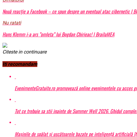
Nouă reacție a Facebook – ce spun despre un eventual atac cibernetic | 
Nu ratati
Hans Klemm i-a ars ”omleta” lui Bogdan Chirieac! | BrailaMEA
Citeste in continuare
Iti recomandam
EvenimenteGratuite.ro promovează online evenimentele cu acces gr
Tot ce trebuie sa stii inainte de Summer Well 2026. Ghidul complet
Mașinile de spălat și uscătoarele bazate pe inteligență artificială î