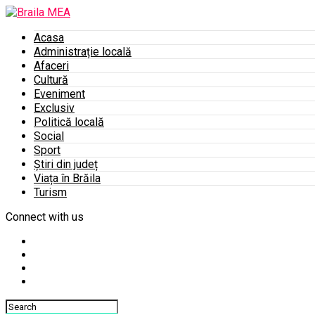
Acasa
Administrație locală
Afaceri
Cultură
Eveniment
Exclusiv
Politică locală
Social
Sport
Știri din județ
Viața în Brăila
Turism
Connect with us