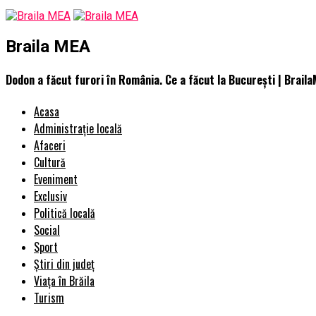
Braila MEA
Dodon a făcut furori în România. Ce a făcut la București | Brail
Acasa
Administrație locală
Afaceri
Cultură
Eveniment
Exclusiv
Politică locală
Social
Sport
Știri din județ
Viața în Brăila
Turism