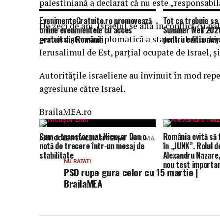
palestiniană a declarat că nu este „responsabi
EvenimenteGratuite.ro promovează
Tot ce trebuie sa 
De zeci de ani, Israelul se află în conflict cu pa
online evenimentele cu acces
Summer Well 2026
recunoașterea diplomatică a statului lor indep
gratuit din România
pentru editia aniv
Ierusalimul de Est, parțial ocupate de Israel, ș
Autoritățile israeliene au învinuit în mod re
agresiune către Israel.
BrailaMEA.ro
Cum a transformat Nicușor Dan o
România evită să 
ARTICOLE PE ACEIASI TEMA:
PRIMA
notă de trecere într-un mesaj de
în „JUNK”. Rolul de
stabilitate
Alexandru Nazare,
NU RATATI
nou test importa
PSD rupe gura celor cu 15 martie |
BrailaMEA