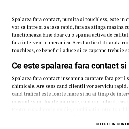
Spalarea fara contact, numita si touchless, este in cr
vor sa intre si sa iasa rapid, fara sa atinga masina c
functioneaza bine doar cu o spuma activa de calitate
fara interventie mecanica. Acest articol iti arata 
touchless, ce beneficii aduce si ce capcane trebuie sa
Ce este spalarea fara contact si
Spalarea fara contact inseamna curatare fara perii s
chimicale. Are sens cand clientii vor serviciu rapid
cand traficul este foarte mare si nu ai timp de inte
masinile sunt foarte murdare, cu noroi intarit, caz i
Pentru o spalatorie medie, combinatia intre touchle
extreme da cel mai bun echilibru intre cost si calita
CITESTE IN CONT