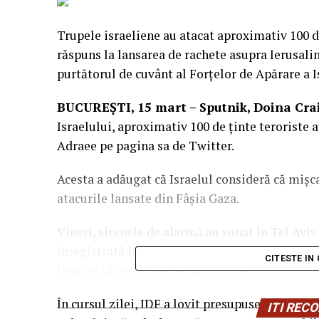
Trupele israeliene au atacat aproximativ 100 d
răspuns la lansarea de rachete asupra Ierusalim
purtătorul de cuvânt al Forțelor de Apărare a I
BUCUREŞTI, 15 mart – Sputnik, Doina Crai
Israelului, aproximativ 100 de ținte teroriste a
Adraee pe pagina sa de Twitter.
Acesta a adăugat că Israelul consideră că miș
atacurile lansate din Fâșia Gaza.
Vineri, sirenele de alarmă au sunat în Tel Aviv
înregistrată lansarea a două rachete din Fâșia
CITESTE IN
lansate către partea de sud a Israelului.
​În cursul zilei, IDF a lovit presupuse ținte Ha
ITI RE