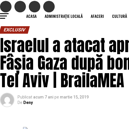
ACASA
ADMINISTRAȚIE LOCALĂ
AFACERI
CULTURĂ
EXCLUSIV
Israelul a atacat ap
Fâșia Gaza după b
Tel Aviv | BrailaMEA
Publicat
acum 7 ani
pe
martie 15, 2019
De
Deny