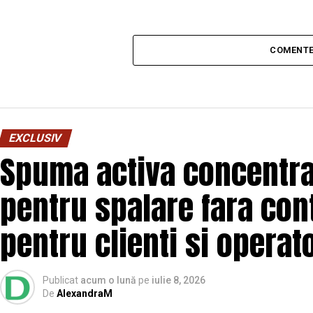
COMENTE
EXCLUSIV
Spuma activa concentrat
pentru spalare fara con
pentru clienti si operat
Publicat
acum o lună
pe
iulie 8, 2026
De
AlexandraM