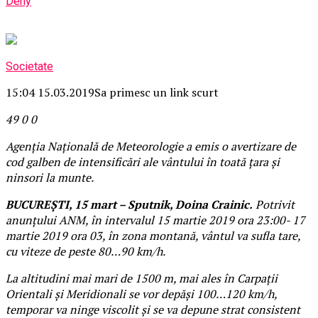
Deny
Societate
15:04 15.03.2019
Sa primesc un link scurt
49
0
0
Agenţia Națională de Meteorologie a emis o avertizare de
cod galben de intensificări ale vântului în toată ţara şi
ninsori la munte.
BUCUREŞTI, 15 mart – Sputnik, Doina Crainic.
Potrivit
anunţului ANM, în intervalul 15 martie 2019 ora 23:00- 17
martie 2019 ora 03, în zona montană, vântul va sufla tare,
cu viteze de peste 80…90 km/h.
La altitudini mai mari de 1500 m, mai ales în Carpații
Orientali și Meridionali se vor depăși 100…120 km/h,
temporar va ninge viscolit și se va depune strat consistent