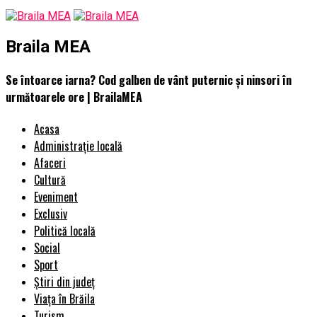
Braila MEA
Se întoarce iarna? Cod galben de vânt puternic şi ninsori în
următoarele ore | BrailaMEA
Acasa
Administrație locală
Afaceri
Cultură
Eveniment
Exclusiv
Politică locală
Social
Sport
Știri din județ
Viața în Brăila
Turism