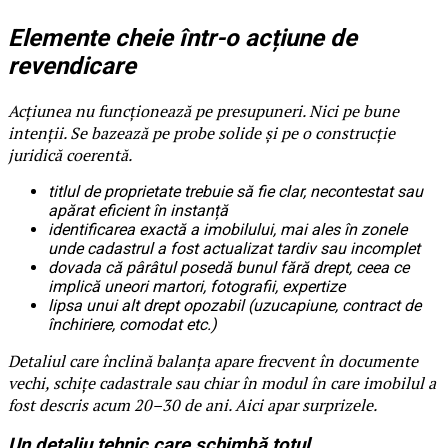
Elemente cheie într-o acțiune de
revendicare
Acțiunea nu funcționează pe presupuneri. Nici pe bune
intenții. Se bazează pe probe solide și pe o construcție
juridică coerentă.
titlul de proprietate trebuie să fie clar, necontestat sau
apărat eficient în instanță
identificarea exactă a imobilului, mai ales în zonele
unde cadastrul a fost actualizat tardiv sau incomplet
dovada că pârâtul posedă bunul fără drept, ceea ce
implică uneori martori, fotografii, expertize
lipsa unui alt drept opozabil (uzucapiune, contract de
închiriere, comodat etc.)
Detaliul care înclină balanța apare frecvent în documente
vechi, schițe cadastrale sau chiar în modul în care imobilul a
fost descris acum 20–30 de ani. Aici apar surprizele.
Un detaliu tehnic care schimbă totul