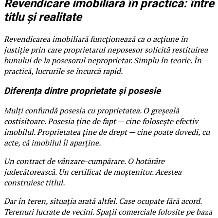
Revendicare imobiliară în practică: între
titlu și realitate
Revendicarea imobiliară funcționează ca o acțiune în
justiție prin care proprietarul neposesor solicită restituirea
bunului de la posesorul neproprietar. Simplu în teorie. În
practică, lucrurile se încurcă rapid.
Diferența dintre proprietate și posesie
Mulți confundă posesia cu proprietatea. O greșeală
costisitoare. Posesia ține de fapt — cine folosește efectiv
imobilul. Proprietatea ține de drept — cine poate dovedi, cu
acte, că imobilul îi aparține.
Un contract de vânzare-cumpărare. O hotărâre
judecătorească. Un certificat de moștenitor. Acestea
construiesc titlul.
Dar în teren, situația arată altfel. Case ocupate fără acord.
Terenuri lucrate de vecini. Spații comerciale folosite pe baza