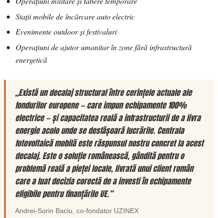
Operațiuni militare și tabere temporare
Stații mobile de încărcare auto electric
Evenimente outdoor și festivaluri
Operațiuni de ajutor umanitar în zone fără infrastructură
energetică
„Există un decalaj structural între cerințele actuale ale
fondurilor europene — care impun echipamente 100%
electrice — și capacitatea reală a infrastructurii de a livra
energie acolo unde se desfășoară lucrările. Centrala
fotovoltaică mobilă este răspunsul nostru concret la acest
decalaj. Este o soluție românească, gândită pentru o
problemă reală a pieței locale, livrată unui client român
care a luat decizia corectă de a investi în echipamente
eligibile pentru finanțările UE.”
Andrei-Sorin Baciu
, co-fondator
UZINEX