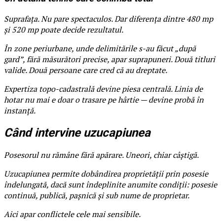
Suprafața. Nu pare spectaculos. Dar diferența dintre 480 mp
și 520 mp poate decide rezultatul.
În zone periurbane, unde delimitările s-au făcut „după
gard”, fără măsurători precise, apar suprapuneri. Două titluri
valide. Două persoane care cred că au dreptate.
Expertiza topo-cadastrală devine piesa centrală. Linia de
hotar nu mai e doar o trasare pe hârtie — devine probă în
instanță.
Când intervine uzucapiunea
Posesorul nu rămâne fără apărare. Uneori, chiar câștigă.
Uzucapiunea permite dobândirea proprietății prin posesie
îndelungată, dacă sunt îndeplinite anumite condiții: posesie
continuă, publică, pașnică și sub nume de proprietar.
Aici apar conflictele cele mai sensibile.