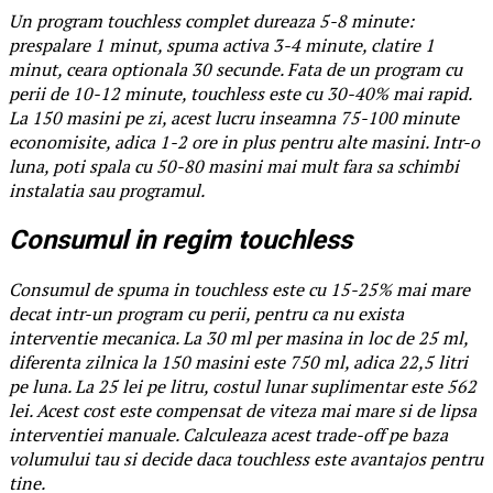
Un program touchless complet dureaza 5-8 minute:
prespalare 1 minut, spuma activa 3-4 minute, clatire 1
minut, ceara optionala 30 secunde. Fata de un program cu
perii de 10-12 minute, touchless este cu 30-40% mai rapid.
La 150 masini pe zi, acest lucru inseamna 75-100 minute
economisite, adica 1-2 ore in plus pentru alte masini. Intr-o
luna, poti spala cu 50-80 masini mai mult fara sa schimbi
instalatia sau programul.
Consumul in regim touchless
Consumul de spuma in touchless este cu 15-25% mai mare
decat intr-un program cu perii, pentru ca nu exista
interventie mecanica. La 30 ml per masina in loc de 25 ml,
diferenta zilnica la 150 masini este 750 ml, adica 22,5 litri
pe luna. La 25 lei pe litru, costul lunar suplimentar este 562
lei. Acest cost este compensat de viteza mai mare si de lipsa
interventiei manuale. Calculeaza acest trade-off pe baza
volumului tau si decide daca touchless este avantajos pentru
tine.