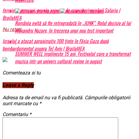
fermierii germani, nevoie urgentă de muncitori români! Salariu |
BrailaMEA
România evită să fie retrogradată în „JUNK”. Rolul decisiv al lui
Nu ratati
Alexandru Nazare, în trecerea unui nou test important
Israelul a atacat aproximativ 100 ţinte în Fâșia Gaza după
bombardamentul asupra Tel Aviv | BrailaMEA
SUMMER WELL implineste 15 ani. Festivalul care a transformat
muzica intr-un univers cultural revine in august
Comenteaza si tu
Leave a Reply
Adresa ta de email nu va fi publicată.
Câmpurile obligatorii
sunt marcate cu
*
Comentariu
*