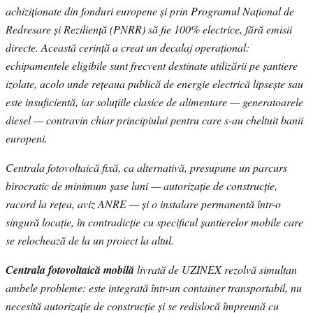
achiziționate din fonduri europene și prin Programul Național de
Redresare și Reziliență (PNRR) să fie 100% electrice, fără emisii
directe. Această cerință a creat un decalaj operațional:
echipamentele eligibile sunt frecvent destinate utilizării pe șantiere
izolate, acolo unde rețeaua publică de energie electrică lipsește sau
este insuficientă, iar soluțiile clasice de alimentare — generatoarele
diesel — contravin chiar principiului pentru care s-au cheltuit banii
europeni.
Centrala fotovoltaică fixă, ca alternativă, presupune un parcurs
birocratic de minimum șase luni — autorizație de construcție,
racord la rețea, aviz ANRE — și o instalare permanentă într-o
singură locație, în contradicție cu specificul șantierelor mobile care
se relochează de la un proiect la altul.
Centrala fotovoltaică mobilă
livrată de UZINEX rezolvă simultan
ambele probleme: este integrată într-un container transportabil, nu
necesită autorizație de construcție și se redislocă împreună cu