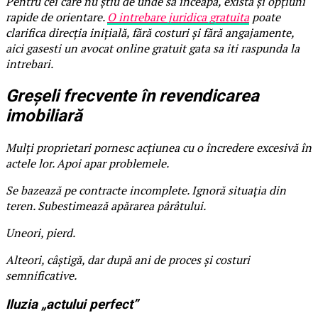
Pentru cei care nu știu de unde să înceapă, există și opțiuni
rapide de orientare.
O intrebare juridica gratuita
poate
clarifica direcția inițială, fără costuri și fără angajamente,
aici gasesti un avocat online gratuit gata sa iti raspunda la
intrebari.
Greșeli frecvente în revendicarea
imobiliară
Mulți proprietari pornesc acțiunea cu o încredere excesivă în
actele lor. Apoi apar problemele.
Se bazează pe contracte incomplete. Ignoră situația din
teren. Subestimează apărarea pârâtului.
Uneori, pierd.
Alteori, câștigă, dar după ani de proces și costuri
semnificative.
Iluzia „actului perfect”