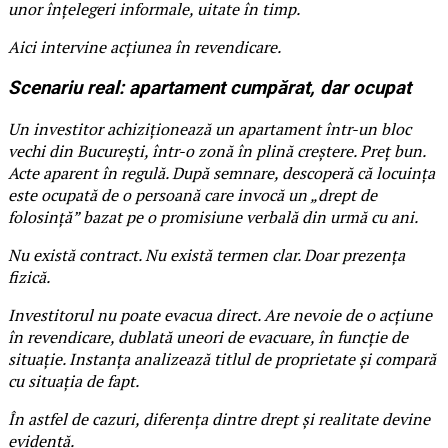
unor înțelegeri informale, uitate în timp.
Aici intervine acțiunea în revendicare.
Scenariu real: apartament cumpărat, dar ocupat
Un investitor achiziționează un apartament într-un bloc
vechi din București, într-o zonă în plină creștere. Preț bun.
Acte aparent în regulă. După semnare, descoperă că locuința
este ocupată de o persoană care invocă un „drept de
folosință” bazat pe o promisiune verbală din urmă cu ani.
Nu există contract. Nu există termen clar. Doar prezența
fizică.
Investitorul nu poate evacua direct. Are nevoie de o acțiune
în revendicare, dublată uneori de evacuare, în funcție de
situație. Instanța analizează titlul de proprietate și compară
cu situația de fapt.
În astfel de cazuri, diferența dintre drept și realitate devine
evidentă.