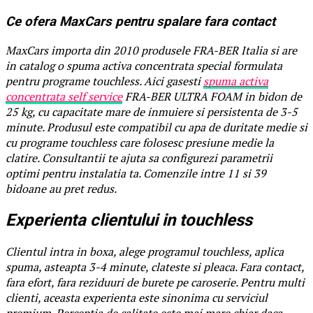
Ce ofera MaxCars pentru spalare fara contact
MaxCars importa din 2010 produsele FRA-BER Italia si are
in catalog o spuma activa concentrata special formulata
pentru programe touchless. Aici gasesti
spuma activa
concentrata self service
FRA-BER ULTRA FOAM in bidon de
25 kg, cu capacitate mare de inmuiere si persistenta de 3-5
minute. Produsul este compatibil cu apa de duritate medie si
cu programe touchless care folosesc presiune medie la
clatire. Consultantii te ajuta sa configurezi parametrii
optimi pentru instalatia ta. Comenzile intre 11 si 39
bidoane au pret redus.
Experienta clientului in touchless
Clientul intra in boxa, alege programul touchless, aplica
spuma, asteapta 3-4 minute, clateste si pleaca. Fara contact,
fara efort, fara reziduuri de burete pe caroserie. Pentru multi
clienti, aceasta experienta este sinonima cu serviciul
premium. Perceptia de calitate este mai mare chiar daca