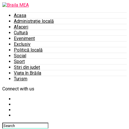
Acasa
Administrație locală
Afaceri
Cultură
Eveniment
Exclusiv
Politică locală
Social
Sport
Știri din județ
Viața în Brăila
Turism
Connect with us