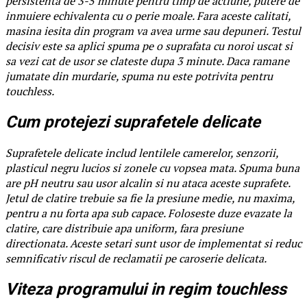
persistenta de 3-5 minute pentru timp de actiune, putere de
inmuiere echivalenta cu o perie moale. Fara aceste calitati,
masina iesita din program va avea urme sau depuneri. Testul
decisiv este sa aplici spuma pe o suprafata cu noroi uscat si
sa vezi cat de usor se clateste dupa 3 minute. Daca ramane
jumatate din murdarie, spuma nu este potrivita pentru
touchless.
Cum protejezi suprafetele delicate
Suprafetele delicate includ lentilele camerelor, senzorii,
plasticul negru lucios si zonele cu vopsea mata. Spuma buna
are pH neutru sau usor alcalin si nu ataca aceste suprafete.
Jetul de clatire trebuie sa fie la presiune medie, nu maxima,
pentru a nu forta apa sub capace. Foloseste duze evazate la
clatire, care distribuie apa uniform, fara presiune
directionata. Aceste setari sunt usor de implementat si reduc
semnificativ riscul de reclamatii pe caroserie delicata.
Viteza programului in regim touchless