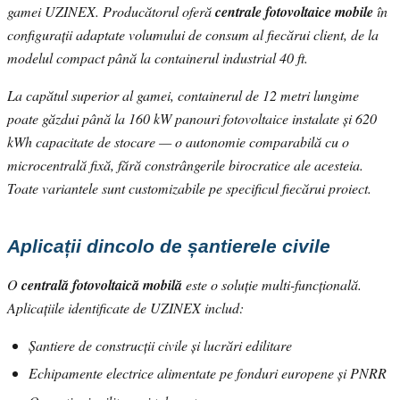
gamei UZINEX. Producătorul oferă
centrale fotovoltaice mobile
în
configurații adaptate volumului de consum al fiecărui client, de la
modelul compact până la containerul industrial 40 ft.
La capătul superior al gamei, containerul de 12 metri lungime
poate găzdui până la 160 kW panouri fotovoltaice instalate și 620
kWh capacitate de stocare — o autonomie comparabilă cu o
microcentrală fixă, fără constrângerile birocratice ale acesteia.
Toate variantele sunt customizabile pe specificul fiecărui proiect.
Aplicații dincolo de șantierele civile
O
centrală fotovoltaică mobilă
este o soluție multi-funcțională.
Aplicațiile identificate de UZINEX includ:
Șantiere de construcții civile și lucrări edilitare
Echipamente electrice alimentate pe fonduri europene și PNRR