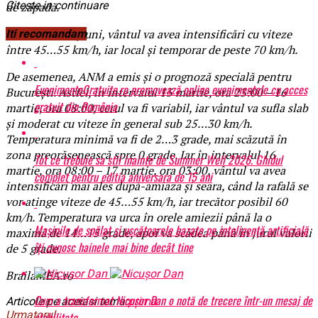
Citeste in continuare
de zăpadă.
În celelalte regiuni, vântul va avea intensificări cu viteze
Iti recomandam
între 45…55 km/h, iar local și temporar de peste 70 km/h.
De asemenea, ANM a emis și o prognoză specială pentru
EvenimenteGratuite.ro promovează online evenimentele cu acces
București. Astfel, în intervalul 15 martie, ora 23:00 – 16
gratuit din România
martie, ora 08:00, cerul va fi variabil, iar vântul va sufla slab
și moderat cu viteze în general sub 25…30 km/h.
Temperatura minimă va fi de 2…3 grade, mai scăzută în
zona preorășenească spre 0 grade. Iar în intervalul 16
Tot ce trebuie sa stii inainte de Summer Well 2026. Ghidul
martie, ora 08:00 – 17 martie, ora 03:00, vântul va avea
complet pentru editia aniversara de 15 ani
intensificări mai ales după-amiaza și seara, când la rafală se
vor atinge viteze de 45…55 km/h, iar trecător posibil 60
km/h. Temperatura va urca în orele amiezii până la o
Mașinile de spălat și uscătoarele bazate pe inteligență artificială
maximă de 14…15 grade, apoi va scădea până în jurul valorii
îți cunosc hainele mai bine decât tine
de 5 grade.
BrailaMEA.ro
Cum a transformat Nicușor Dan o notă de trecere într-un mesaj de
Articole pe aceiasi tema:
prima
Urmatorul
stabilitate