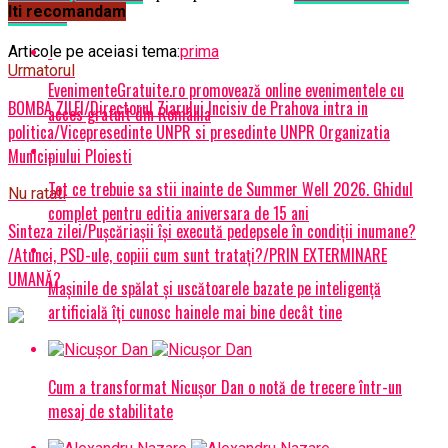
Iti recomandam
Prahova
.
Articole pe aceiasi tema:
prima
Urmatorul
EvenimenteGratuite.ro promovează online evenimentele cu
BOMBA ZILEI/Directorul Ziarului Incisiv de Prahova intra in
acces gratuit din România
politica/Vicepresedinte UNPR si presedinte UNPR Organizatia
Municipiului Ploiesti
Tot ce trebuie sa stii inainte de Summer Well 2026. Ghidul
Nu ratati
complet pentru editia aniversara de 15 ani
Sinteza zilei/Pușcăriașii își execută pedepsele în condiții inumane?
/Atunci, PSD-ule, copiii cum sunt tratați?/PRIN EXTERMINARE
UMANĂ?
Mașinile de spălat și uscătoarele bazate pe inteligență
artificială îți cunosc hainele mai bine decât tine
Cum a transformat Nicușor Dan o notă de trecere într-un
mesaj de stabilitate