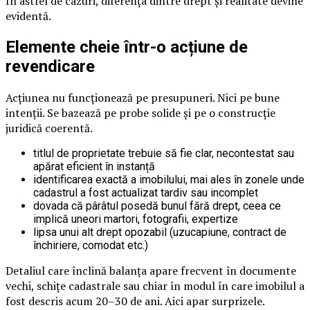
În astfel de cazuri, diferența dintre drept și realitate devine
evidentă.
Elemente cheie într-o acțiune de
revendicare
Acțiunea nu funcționează pe presupuneri. Nici pe bune
intenții. Se bazează pe probe solide și pe o construcție
juridică coerentă.
titlul de proprietate trebuie să fie clar, necontestat sau
apărat eficient în instanță
identificarea exactă a imobilului, mai ales în zonele unde
cadastrul a fost actualizat tardiv sau incomplet
dovada că pârâtul posedă bunul fără drept, ceea ce
implică uneori martori, fotografii, expertize
lipsa unui alt drept opozabil (uzucapiune, contract de
închiriere, comodat etc.)
Detaliul care înclină balanța apare frecvent în documente
vechi, schițe cadastrale sau chiar în modul în care imobilul a
fost descris acum 20–30 de ani. Aici apar surprizele.