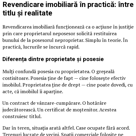
Revendicare imobiliară în practică: între
titlu și realitate
Revendicarea imobiliară funcționează ca o acțiune în justiție
prin care proprietarul neposesor solicită restituirea
bunului de la posesorul neproprietar. Simplu în teorie. În
practică, lucrurile se încurcă rapid.
Diferența dintre proprietate și posesie
Mulți confundă posesia cu proprietatea. O greșeală
costisitoare. Posesia ține de fapt — cine folosește efectiv
imobilul. Proprietatea ține de drept — cine poate dovedi, cu
acte, că imobilul îi aparține.
Un contract de vânzare-cumpărare. O hotărâre
judecătorească. Un certificat de moștenitor. Acestea
construiesc titlul.
Dar în teren, situația arată altfel. Case ocupate fără acord.
Terenuri lucrate de vecini. Spații comerciale folosite pe