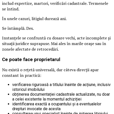
includ expertize, martori, verificări cadastrale. Termenele
se întind.
În unele cazuri, litigiul durează ani.
Se întâmplă. Des.
Instanțele se confruntă cu dosare vechi, acte incomplete și
situații juridice suprapuse. Mai ales în marile orașe sau în
zonele afectate de retrocedări.
Ce poate face proprietarul
Nu există o rețetă universală, dar câteva direcții apar
constant în practică:
verificarea riguroasă a titlului înainte de acțiune, inclusiv
istoricul imobilului
obținerea documentației cadastrale actualizate, nu doar
a celei existente la momentul achiziției
identificarea exactă a ocupantului și a eventualelor
drepturi invocate de acesta
consultarea unui specialist înainte de inițierea litigiului,