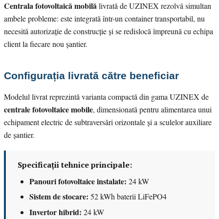
Centrala fotovoltaică mobilă
livrată de UZINEX rezolvă simultan
ambele probleme: este integrată într-un container transportabil, nu
necesită autorizație de construcție și se redislocă împreună cu echipa
client la fiecare nou șantier.
Configurația livrată către beneficiar
Modelul livrat reprezintă varianta compactă din gama UZINEX de
centrale fotovoltaice mobile
, dimensionată pentru alimentarea unui
echipament electric de subtraversări orizontale și a sculelor auxiliare
de șantier.
Specificații tehnice principale:
Panouri fotovoltaice instalate:
24 kW
Sistem de stocare:
52 kWh baterii LiFePO4
Invertor hibrid:
24 kW