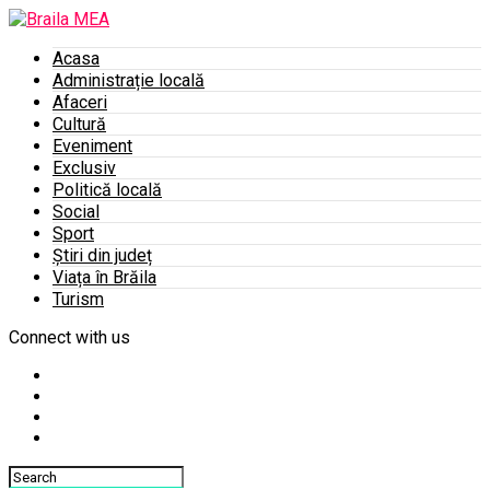
Acasa
Administrație locală
Afaceri
Cultură
Eveniment
Exclusiv
Politică locală
Social
Sport
Știri din județ
Viața în Brăila
Turism
Connect with us