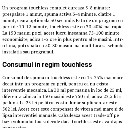
Un program touchless complet dureaza 5-8 minute:
prespalare 1 minut, spuma activa 3-4 minute, clatire 1
minut, ceara optionala 30 secunde. Fata de un program cu
perii de 10-12 minute, touchless este cu 30-40% mai rapid.
La 150 masini pe zi, acest lucru inseamna 75-100 minute
economisite, adica 1-2 ore in plus pentru alte masini. Intr-
o luna, poti spala cu 50-80 masini mai mult fara sa schimbi
instalatia sau programul.
Consumul in regim touchless
Consumul de spuma in touchless este cu 15-25% mai mare
decat intr-un program cu perii, pentru ca nu exista
interventie mecanica. La 30 ml per masina in loc de 25 ml,
diferenta zilnica la 150 masini este 750 ml, adica 22,5 litri
pe luna. La 25 lei pe litru, costul lunar suplimentar este
562 lei. Acest cost este compensat de viteza mai mare si de
lipsa interventiei manuale. Calculeaza acest trade-off pe
baza volumului tau si decide daca touchless este avantajos
pentru tine.