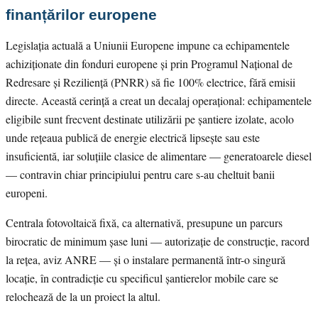
finanțărilor europene
Legislația actuală a Uniunii Europene impune ca echipamentele
achiziționate din fonduri europene și prin Programul Național de
Redresare și Reziliență (PNRR) să fie 100% electrice, fără emisii
directe. Această cerință a creat un decalaj operațional: echipamentele
eligibile sunt frecvent destinate utilizării pe șantiere izolate, acolo
unde rețeaua publică de energie electrică lipsește sau este
insuficientă, iar soluțiile clasice de alimentare — generatoarele diesel
— contravin chiar principiului pentru care s-au cheltuit banii
europeni.
Centrala fotovoltaică fixă, ca alternativă, presupune un parcurs
birocratic de minimum șase luni — autorizație de construcție, racord
la rețea, aviz ANRE — și o instalare permanentă într-o singură
locație, în contradicție cu specificul șantierelor mobile care se
relochează de la un proiect la altul.