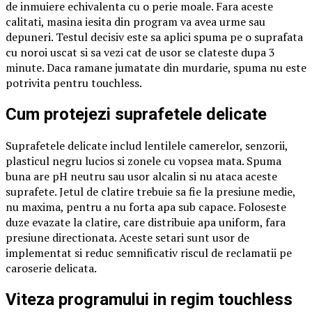
de inmuiere echivalenta cu o perie moale. Fara aceste
calitati, masina iesita din program va avea urme sau
depuneri. Testul decisiv este sa aplici spuma pe o suprafata
cu noroi uscat si sa vezi cat de usor se clateste dupa 3
minute. Daca ramane jumatate din murdarie, spuma nu este
potrivita pentru touchless.
Cum protejezi suprafetele delicate
Suprafetele delicate includ lentilele camerelor, senzorii,
plasticul negru lucios si zonele cu vopsea mata. Spuma
buna are pH neutru sau usor alcalin si nu ataca aceste
suprafete. Jetul de clatire trebuie sa fie la presiune medie,
nu maxima, pentru a nu forta apa sub capace. Foloseste
duze evazate la clatire, care distribuie apa uniform, fara
presiune directionata. Aceste setari sunt usor de
implementat si reduc semnificativ riscul de reclamatii pe
caroserie delicata.
Viteza programului in regim touchless