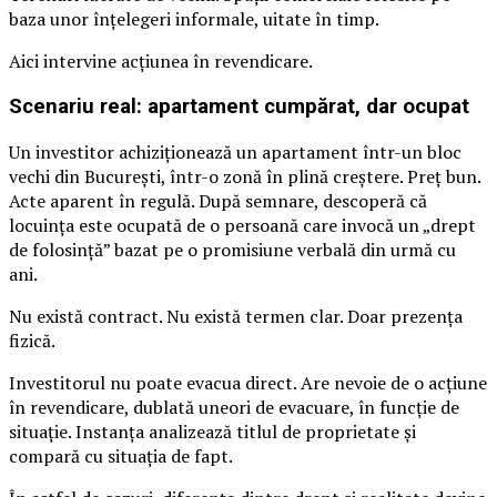
baza unor înțelegeri informale, uitate în timp.
Aici intervine acțiunea în revendicare.
Scenariu real: apartament cumpărat, dar ocupat
Un investitor achiziționează un apartament într-un bloc
vechi din București, într-o zonă în plină creștere. Preț bun.
Acte aparent în regulă. După semnare, descoperă că
locuința este ocupată de o persoană care invocă un „drept
de folosință” bazat pe o promisiune verbală din urmă cu
ani.
Nu există contract. Nu există termen clar. Doar prezența
fizică.
Investitorul nu poate evacua direct. Are nevoie de o acțiune
în revendicare, dublată uneori de evacuare, în funcție de
situație. Instanța analizează titlul de proprietate și
compară cu situația de fapt.