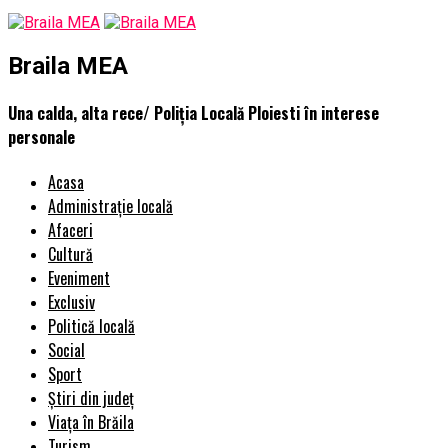
Braila MEA
Una calda, alta rece/ Poliția Locală Ploiesti în interese
personale
Acasa
Administrație locală
Afaceri
Cultură
Eveniment
Exclusiv
Politică locală
Social
Sport
Știri din județ
Viața în Brăila
Turism