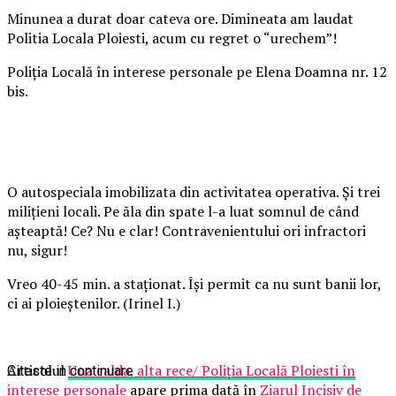
Minunea a durat doar cateva ore. Dimineata am laudat
Politia Locala Ploiesti, acum cu regret o “urechem”!
Poliția Locală în interese personale pe Elena Doamna nr. 12
bis.
O autospeciala imobilizata din activitatea operativa. Și trei
milițieni locali. Pe ăla din spate l-a luat somnul de când
așteaptă! Ce? Nu e clar! Contravenientului ori infractori
nu, sigur!
Vreo 40-45 min. a staționat. Își permit ca nu sunt banii lor,
ci ai ploieștenilor. (Irinel I.)
Articolul
Una calda, alta rece/ Poliția Locală Ploiesti în
Citeste in continuare
interese personale
apare prima dată în
Ziarul Incisiv de