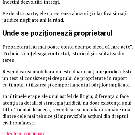
încetini dezvoltări întregi.
Pe de altă parte, ele corectează abuzuri și clarifică situații
juridice neglijate ani la rând.
Unde se poziționează proprietarul
Proprietarul nu mai poate conta doar pe ideea că „are acte”.
Trebuie să înțeleagă contextul, istoricul și realitatea din
teren.
Revendicarea imobiliară nu este doar o acțiune juridică. Este
un test al consistenței dreptului de proprietate în raport
cu timpul, utilizarea și comportamentul părților implicate.
În ultimele etape ale unui astfel de litigiu, diferența o face
atenția la detalii și strategia juridică, nu doar existența unui
titlu. Tocmai de aceea, revendicarea imobiliară rămâne una
dintre cele mai tehnice și imprevizibile acțiuni din dreptul
civil românesc.
Citeste in continuare