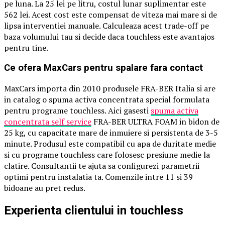
pe luna. La 25 lei pe litru, costul lunar suplimentar este
562 lei. Acest cost este compensat de viteza mai mare si de
lipsa interventiei manuale. Calculeaza acest trade-off pe
baza volumului tau si decide daca touchless este avantajos
pentru tine.
Ce ofera MaxCars pentru spalare fara contact
MaxCars importa din 2010 produsele FRA-BER Italia si are
in catalog o spuma activa concentrata special formulata
pentru programe touchless. Aici gasesti
spuma activa
concentrata self service
FRA-BER ULTRA FOAM in bidon de
25 kg, cu capacitate mare de inmuiere si persistenta de 3-5
minute. Produsul este compatibil cu apa de duritate medie
si cu programe touchless care folosesc presiune medie la
clatire. Consultantii te ajuta sa configurezi parametrii
optimi pentru instalatia ta. Comenzile intre 11 si 39
bidoane au pret redus.
Experienta clientului in touchless