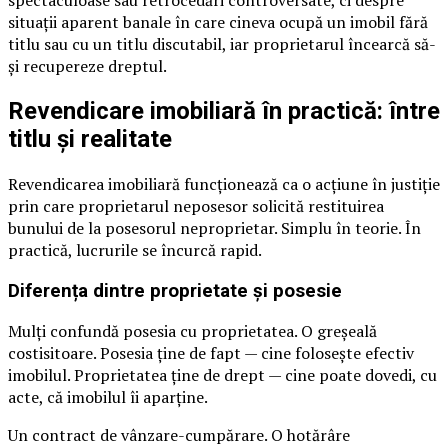
spectaculoase sau retrocedări controversate, ci despre
situații aparent banale în care cineva ocupă un imobil fără
titlu sau cu un titlu discutabil, iar proprietarul încearcă să-
și recupereze dreptul.
Revendicare imobiliară în practică: între
titlu și realitate
Revendicarea imobiliară funcționează ca o acțiune în justiție
prin care proprietarul neposesor solicită restituirea
bunului de la posesorul neproprietar. Simplu în teorie. În
practică, lucrurile se încurcă rapid.
Diferența dintre proprietate și posesie
Mulți confundă posesia cu proprietatea. O greșeală
costisitoare. Posesia ține de fapt — cine folosește efectiv
imobilul. Proprietatea ține de drept — cine poate dovedi, cu
acte, că imobilul îi aparține.
Un contract de vânzare-cumpărare. O hotărâre