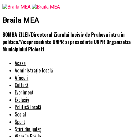
Braila MEA
BOMBA ZILEI/Directorul Ziarului Incisiv de Prahova intra in
politica/Vicepresedinte UNPR si presedinte UNPR Organizatia
Municipiului Ploiesti
Acasa
Administrație locală
Afaceri
Cultură
Eveniment
Exclusiv
Politică locală
Social
Sport
Știri din județ
Viața în Brăila