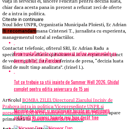
viață în serviciul ei, sincere Felicitări pentru decizia luata,
chiar daca acesta pana in prezent a refuzat zeci de oferte
de a intra in politica.
Citeste in continuare
Noul lider UNPR, Organizatia Municipala Ploiesti, Ec Adrian
Radu, a lasat pe mana Cristenei T. , jurnalista cu experienta,
Iti recomandam
managementul total al redactiilor.
Contactat telefonic, ofiterul SRI, Ec Adrian Radu a
EvenimenteGratuite.ro promovează online evenimentele cu
specificat ca se afla in spitalizare si isi va expune un punct
acces gratuit din România
de vedere public, intr-o conferinta de presa, “decizia luata
fiind de mult timp analizata”. (Irinel I.).
Tot ce trebuie sa stii inainte de Summer Well 2026. Ghidul
complet pentru editia aniversara de 15 ani
Articolul
BOMBA ZILEI/Directorul Ziarului Incisiv de
Prahova intra in politica/Vicepresedinte UNPR si
Mașinile de spălat și uscătoarele bazate pe inteligență
presedinte UNPR Organizatia Municipiului Ploiesti
apare
artificială îți cunosc hainele mai bine decât tine
prima dată în
Ziarul Incisiv de Prahova
.