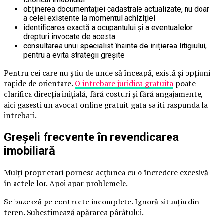
obținerea documentației cadastrale actualizate, nu doar
a celei existente la momentul achiziției
identificarea exactă a ocupantului și a eventualelor
drepturi invocate de acesta
consultarea unui specialist înainte de inițierea litigiului,
pentru a evita strategii greșite
Pentru cei care nu știu de unde să înceapă, există și opțiuni
rapide de orientare.
O intrebare juridica gratuita
poate
clarifica direcția inițială, fără costuri și fără angajamente,
aici gasesti un avocat online gratuit gata sa iti raspunda la
intrebari.
Greșeli frecvente în revendicarea
imobiliară
Mulți proprietari pornesc acțiunea cu o încredere excesivă
în actele lor. Apoi apar problemele.
Se bazează pe contracte incomplete. Ignoră situația din
teren. Subestimează apărarea pârâtului.