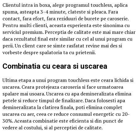
Clientul intra in boxa, alege programul touchless, aplica
spuma, asteapta 3-4 minute, clateste si pleaca. Fara
contact, fara efort, fara reziduuri de burete pe caroserie.
Pentru multi clienti, aceasta experienta este sinonima cu
serviciul premium. Perceptia de calitate este mai mare chiar
daca rezultatul final este similar cu cel al unui program cu
perii. Un client care se simte rasfatat revine mai des si
vorbeste despre spalatoria ta cu prietenii.
Combinatia cu ceara si uscarea
Ultima etapa a unui program touchless este ceara lichida si
uscarea. Ceara protejeaza caroseria si face urmatoarea
spalare mai usoara. Uscarea cu apa demineralizata elimina
petele si reduce timpul de finalizare. Daca folosesti apa
demineralizata la clatirea finala, poti elimina complet
uscarea cu aer, ceea ce reduce consumul energetic cu 20-
30%. Aceasta combinatie este eficienta si din punct de
vedere al costului, si al perceptiei de calitate.