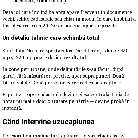
închiriere, comodat etc.)
Detaliul care înclină balanța apare frecvent în documente
vechi, schițe cadastrale sau chiar în modul în care imobilul a
fost descris acum 20–30 de ani. Aici apar surprizele.
Un detaliu tehnic care schimbă totul
Suprafața. Nu pare spectaculos. Dar diferența dintre 480
mp și 520 mp poate decide rezultatul.
În zone periurbane, unde delimitările s-au făcut „după
gard”, fără măsurători precise, apar suprapuneri. Două
titluri valide. Două persoane care cred că au dreptate.
Expertiza topo-cadastrală devine piesa centrală. Linia de
hotar nu mai e doar o trasare pe hârtie — devine probă în
instanță.
Când intervine uzucapiunea
Posesorul nu rămâne fără apărare. Uneori, chiar câștigă.