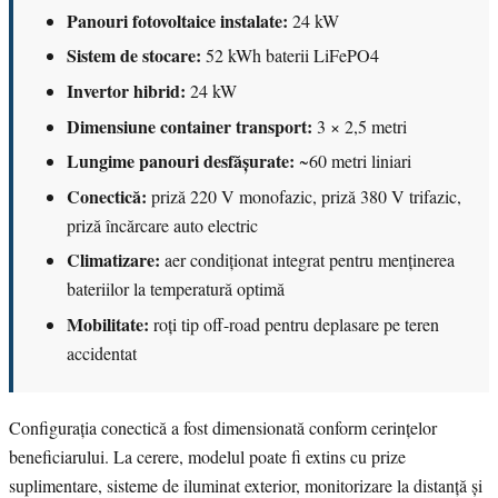
Panouri fotovoltaice instalate:
24 kW
Sistem de stocare:
52 kWh baterii LiFePO4
Invertor hibrid:
24 kW
Dimensiune container transport:
3 × 2,5 metri
Lungime panouri desfășurate:
~60 metri liniari
Conectică:
priză 220 V monofazic, priză 380 V trifazic,
priză încărcare auto electric
Climatizare:
aer condiționat integrat pentru menținerea
bateriilor la temperatură optimă
Mobilitate:
roți tip off-road pentru deplasare pe teren
accidentat
Configurația conectică a fost dimensionată conform cerințelor
beneficiarului. La cerere, modelul poate fi extins cu prize
suplimentare, sisteme de iluminat exterior, monitorizare la distanță și