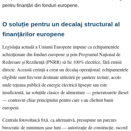
pentru finanțări din fonduri europene.
O soluție pentru un decalaj structural al
finanțărilor europene
Legislația actuală a Uniunii Europene impune ca echipamentele
achiziționate din fonduri europene și prin Programul Național de
Redresare și Reziliență (PNRR) să fie 100% electrice, fără emisii
directe. Această cerință a creat un decalaj operațional: echipamentele
eligibile sunt frecvent destinate utilizării pe șantiere izolate, acolo
unde rețeaua publică de energie electrică lipsește sau este
insuficientă, iar soluțiile clasice de alimentare — generatoarele diesel
— contravin chiar principiului pentru care s-au cheltuit banii
europeni.
Centrala fotovoltaică fixă, ca alternativă, presupune un parcurs
birocratic de minimum șase luni — autorizație de construcție, racord