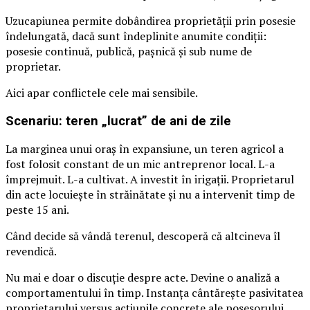
Uzucapiunea permite dobândirea proprietății prin posesie
îndelungată, dacă sunt îndeplinite anumite condiții:
posesie continuă, publică, pașnică și sub nume de
proprietar.
Aici apar conflictele cele mai sensibile.
Scenariu: teren „lucrat” de ani de zile
La marginea unui oraș în expansiune, un teren agricol a
fost folosit constant de un mic antreprenor local. L-a
împrejmuit. L-a cultivat. A investit în irigații. Proprietarul
din acte locuiește în străinătate și nu a intervenit timp de
peste 15 ani.
Când decide să vândă terenul, descoperă că altcineva îl
revendică.
Nu mai e doar o discuție despre acte. Devine o analiză a
comportamentului în timp. Instanța cântărește pasivitatea
proprietarului versus acțiunile concrete ale posesorului.