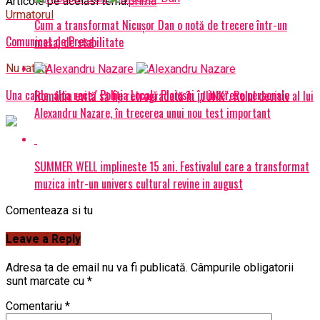
Articole pe aceiasi tema:
prima
Urmatorul
Cum a transformat Nicușor Dan o notă de trecere într-un
Comunicat de Presa
mesaj de stabilitate
Nu ratati
Una calda, alta rece/ Poliția Locală Ploiesti în interese personale
România evită să fie retrogradată în „JUNK”. Rolul decisiv al lui
Alexandru Nazare, în trecerea unui nou test important
SUMMER WELL implineste 15 ani. Festivalul care a transformat
muzica intr-un univers cultural revine in august
Comenteaza si tu
Leave a Reply
Adresa ta de email nu va fi publicată.
Câmpurile obligatorii
sunt marcate cu
*
Comentariu
*