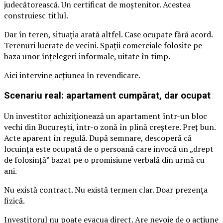
judecătorească. Un certificat de moștenitor. Acestea
construiesc titlul.
Dar în teren, situația arată altfel. Case ocupate fără acord.
Terenuri lucrate de vecini. Spații comerciale folosite pe
baza unor înțelegeri informale, uitate în timp.
Aici intervine acțiunea în revendicare.
Scenariu real: apartament cumpărat, dar ocupat
Un investitor achiziționează un apartament într-un bloc
vechi din București, într-o zonă în plină creștere. Preț bun.
Acte aparent în regulă. După semnare, descoperă că
locuința este ocupată de o persoană care invocă un „drept
de folosință” bazat pe o promisiune verbală din urmă cu
ani.
Nu există contract. Nu există termen clar. Doar prezența
fizică.
Investitorul nu poate evacua direct. Are nevoie de o acțiune