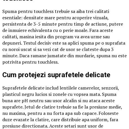
Spuma pentru touchless trebuie sa aiba trei calitati
esentiale: densitate mare pentru acoperire vizuala,
persistenta de 3-5 minute pentru timp de actiune, putere
de inmuiere echivalenta cu o perie moale. Fara aceste
calitati, masina iesita din program va avea urme sau
depuneri. Testul decisiv este sa aplici spuma pe o suprafata
cu noroi uscat si sa vezi cat de usor se clateste dupa 3
minute. Daca ramane jumatate din murdarie, spuma nu este
potrivita pentru touchless.
Cum protejezi suprafetele delicate
Suprafetele delicate includ lentilele camerelor, senzorii,
plasticul negru lucios si zonele cu vopsea mata. Spuma
buna are pH neutru sau usor alcalin si nu ataca aceste
suprafete. Jetul de clatire trebuie sa fie la presiune medie,
nu maxima, pentru a nu forta apa sub capace. Foloseste
duze evazate la clatire, care distribuie apa uniform, fara
presiune directionata. Aceste setari sunt usor de