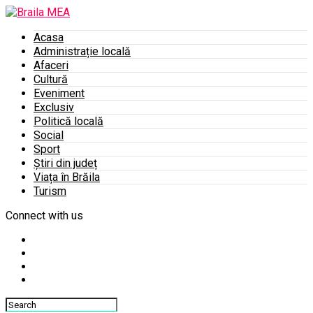
Acasa
Administrație locală
Afaceri
Cultură
Eveniment
Exclusiv
Politică locală
Social
Sport
Știri din județ
Viața în Brăila
Turism
Connect with us