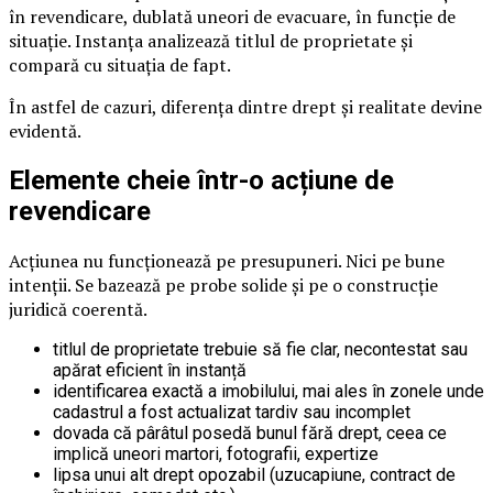
în revendicare, dublată uneori de evacuare, în funcție de
situație. Instanța analizează titlul de proprietate și
compară cu situația de fapt.
În astfel de cazuri, diferența dintre drept și realitate devine
evidentă.
Elemente cheie într-o acțiune de
revendicare
Acțiunea nu funcționează pe presupuneri. Nici pe bune
intenții. Se bazează pe probe solide și pe o construcție
juridică coerentă.
titlul de proprietate trebuie să fie clar, necontestat sau
apărat eficient în instanță
identificarea exactă a imobilului, mai ales în zonele unde
cadastrul a fost actualizat tardiv sau incomplet
dovada că pârâtul posedă bunul fără drept, ceea ce
implică uneori martori, fotografii, expertize
lipsa unui alt drept opozabil (uzucapiune, contract de