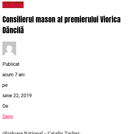
Exclusiv
Consilierul mason al premierului Viorica
Dăncilă
Publicat
acum 7 ani
pe
iunie 22, 2019
De
Deny
(Preluare National – Catalin Tache):