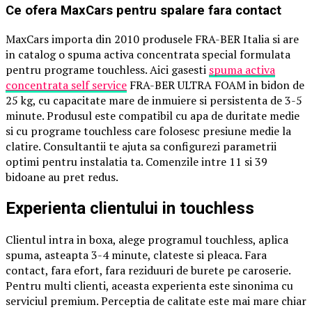
Ce ofera MaxCars pentru spalare fara contact
MaxCars importa din 2010 produsele FRA-BER Italia si are
in catalog o spuma activa concentrata special formulata
pentru programe touchless. Aici gasesti
spuma activa
concentrata self service
FRA-BER ULTRA FOAM in bidon de
25 kg, cu capacitate mare de inmuiere si persistenta de 3-5
minute. Produsul este compatibil cu apa de duritate medie
si cu programe touchless care folosesc presiune medie la
clatire. Consultantii te ajuta sa configurezi parametrii
optimi pentru instalatia ta. Comenzile intre 11 si 39
bidoane au pret redus.
Experienta clientului in touchless
Clientul intra in boxa, alege programul touchless, aplica
spuma, asteapta 3-4 minute, clateste si pleaca. Fara
contact, fara efort, fara reziduuri de burete pe caroserie.
Pentru multi clienti, aceasta experienta este sinonima cu
serviciul premium. Perceptia de calitate este mai mare chiar