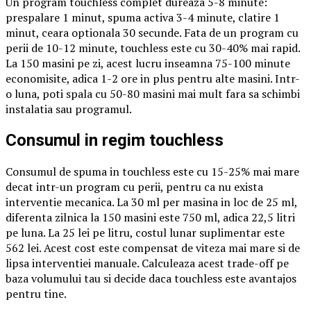
Un program touchless complet dureaza 5-8 minute:
prespalare 1 minut, spuma activa 3-4 minute, clatire 1
minut, ceara optionala 30 secunde. Fata de un program cu
perii de 10-12 minute, touchless este cu 30-40% mai rapid.
La 150 masini pe zi, acest lucru inseamna 75-100 minute
economisite, adica 1-2 ore in plus pentru alte masini. Intr-
o luna, poti spala cu 50-80 masini mai mult fara sa schimbi
instalatia sau programul.
Consumul in regim touchless
Consumul de spuma in touchless este cu 15-25% mai mare
decat intr-un program cu perii, pentru ca nu exista
interventie mecanica. La 30 ml per masina in loc de 25 ml,
diferenta zilnica la 150 masini este 750 ml, adica 22,5 litri
pe luna. La 25 lei pe litru, costul lunar suplimentar este
562 lei. Acest cost este compensat de viteza mai mare si de
lipsa interventiei manuale. Calculeaza acest trade-off pe
baza volumului tau si decide daca touchless este avantajos
pentru tine.