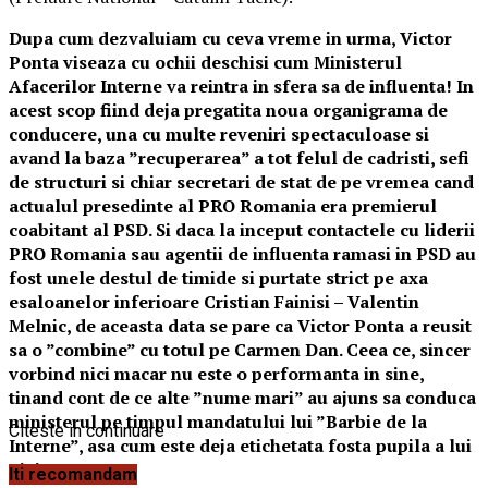
Dupa cum dezvaluiam cu ceva vreme in urma, Victor
Ponta viseaza cu ochii deschisi cum Ministerul
Afacerilor Interne va reintra in sfera sa de influenta! In
acest scop fiind deja pregatita noua organigrama de
conducere, una cu multe reveniri spectaculoase si
avand la baza ”recuperarea” a tot felul de cadristi, sefi
de structuri si chiar secretari de stat de pe vremea cand
actualul presedinte al PRO Romania era premierul
coabitant al PSD. Si daca la inceput contactele cu liderii
PRO Romania sau agentii de influenta ramasi in PSD au
fost unele destul de timide si purtate strict pe axa
esaloanelor inferioare Cristian Fainisi – Valentin
Melnic, de aceasta data se pare ca Victor Ponta a reusit
sa o ”combine” cu totul pe Carmen Dan. Ceea ce, sincer
vorbind nici macar nu este o performanta in sine,
tinand cont de ce alte ”nume mari” au ajuns sa conduca
ministerul pe timpul mandatului lui ”Barbie de la
Citeste in continuare
Interne”, asa cum este deja etichetata fosta pupila a lui
Liviu Dragnea.
Iti recomandam