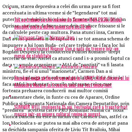
Oricum, starea depresiva a celei din urma pare sa fi fost
accentuata in ultima vreme si de ”legendarea” tot mai
Tot ce trebuie sa stii inainte de Summer Well 2026. Ghidul
puternica a venirii in locul sau in fruntea MAI a lui Marian
Oprisan, varianta de lucru care deja produce frisoane si le
complet pentru editia aniversara de 15 ani
da calculele peste cap multora. Pana atunci insa, Carmen
Dan a fost panicata si de faptul ca i se tot amana schema de
impunere a lui Ioan Buda- cel care trebuie sa-i faca loc lui
Cum a transformat Nicușor Dan o notă de trecere într-un
Bogdan Despescu la conducerea Politiei Romane- drept
mesaj de stabilitate
secretar de stat. Astfel ca atunci cand i s-a promis faptul ca
daca va umple organigrama MAI de ”pontisti” va fi lasata
ministru, fie el si unul ”marioneta”, Carmen Dan a si
România evită să fie retrogradată în „JUNK”. Rolul decisiv al lui
inceput sa planga pe noul umar pus la dispozitie. Si sa le
faca astfel involuntar jocurile subterane celor care
Alexandru Nazare, în trecerea unui nou test important
forteaza preluarea conducerii mai multor comisii
parlamentare cheie, in funte cu cea de Aparare, Ordine
Publica si Siguranta Nationala din Camera Deputatilor, prin
SUMMER WELL implineste 15 ani. Festivalul care a transformat
”predarea” acesteia catre PRO Romania! Numai ca ”noua”
muzica intr-un univers cultural revine in august
Viorica Dancila nu este in niciun caz Carmen Dan, astfel ca
Ion Mocioalca s-ar putea sa mai aiba ceva de asteptat pana
sa deschida sampania oferita de Liviu Tit Brailoiu, Mihai