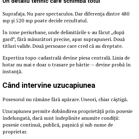
Un detaliu tehnic care schimbă totul
Suprafața. Nu pare spectaculos. Dar diferența dintre 480
mp și 520 mp poate decide rezultatul.
În zone periurbane, unde delimitările s-au făcut „după
gard”, fără măsurători precise, apar suprapuneri. Două
titluri valide. Două persoane care cred că au dreptate.
Expertiza topo-cadastrală devine piesa centrală. Linia de
hotar nu mai e doar o trasare pe hârtie — devine probă în
instanță.
Când intervine uzucapiunea
Posesorul nu rămâne fără apărare. Uneori, chiar câștigă.
Uzucapiunea permite dobândirea proprietății prin posesie
îndelungată, dacă sunt îndeplinite anumite condiții:
posesie continuă, publică, pașnică și sub nume de
proprietar.