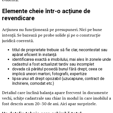
Elemente cheie într-o acțiune de
revendicare
Acțiunea nu funcționează pe presupuneri. Nici pe bune
intenții. Se bazează pe probe solide și pe o construcție
juridică coerentă.
titlul de proprietate trebuie să fie clar, necontestat sau
apărat eficient în instanță
identificarea exactă a imobilului, mai ales în zonele unde
cadastrul a fost actualizat tardiv sau incomplet
dovada că pârâtul posedă bunul fără drept, ceea ce
implică uneori martori, fotografii, expertize
lipsa unui alt drept opozabil (uzucapiune, contract de
închiriere, comodat etc.)
Detaliul care înclină balanța apare frecvent în documente
vechi, schițe cadastrale sau chiar în modul în care imobilul a
fost descris acum 20–30 de ani. Aici apar surprizele.