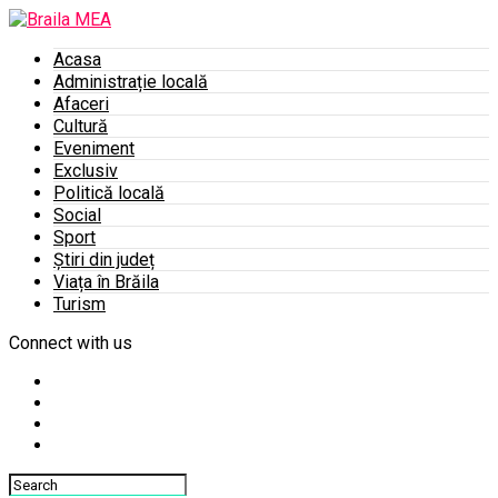
Acasa
Administrație locală
Afaceri
Cultură
Eveniment
Exclusiv
Politică locală
Social
Sport
Știri din județ
Viața în Brăila
Turism
Connect with us