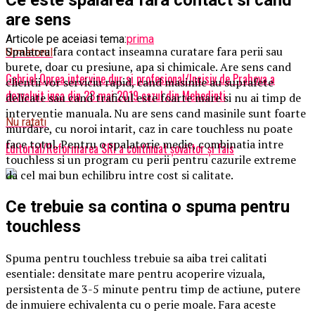
Ce este spalarea fara contact si cand
are sens
Articole pe aceiasi tema:
prima
Spalarea fara contact inseamna curatare fara perii sau
Urmatorul
burete, doar cu presiune, apa si chimicale. Are sens cand
Gabriel Oprea intervine dur si profesional/Incisiv de Prahova a
clientii vor serviciu rapid, cand masinile au suprafete
dezvaluit inca din 23 mai 2019 cazul din Mehedinti
delicate sau cand traficul este foarte mare si nu ai timp de
interventie manuala. Nu are sens cand masinile sunt foarte
Nu ratati
murdare, cu noroi intarit, caz in care touchless nu poate
face totul. Pentru o spalatorie medie, combinatia intre
Editorial/Reformarea SRI a continuat şovăitor şi fals
touchless si un program cu perii pentru cazurile extreme
da cel mai bun echilibru intre cost si calitate.
Ce trebuie sa contina o spuma pentru
touchless
Spuma pentru touchless trebuie sa aiba trei calitati
esentiale: densitate mare pentru acoperire vizuala,
persistenta de 3-5 minute pentru timp de actiune, putere
de inmuiere echivalenta cu o perie moale. Fara aceste