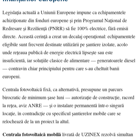
Legislația actuală a Uniunii Europene impune ca echipamentele
achiziționate din fonduri europene și prin Programul Național de
Redresare și Reziliență (PNRR) să fie 100% electrice, fără emisii
directe. Această cerință a creat un decalaj operațional: echipamentele
eligibile sunt frecvent destinate utilizării pe șantiere izolate, acolo
unde rețeaua publică de energie electrică lipsește sau este
insuficientă, iar soluțiile clasice de alimentare — generatoarele diesel
— contravin chiar principiului pentru care s-au cheltuit banii
europeni.
Centrala fotovoltaică fixă, ca alternativă, presupune un parcurs
birocratic de minimum șase luni — autorizație de construcție, racord
la rețea, aviz ANRE — și o instalare permanentă într-o singură
locație, în contradicție cu specificul șantierelor mobile care se
relochează de la un proiect la altul.
Centrala fotovoltaică mobilă
livrată de UZINEX rezolvă simultan