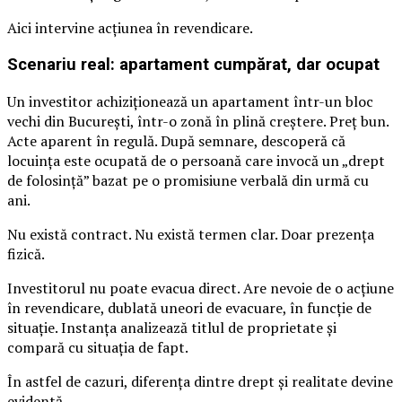
Aici intervine acțiunea în revendicare.
Scenariu real: apartament cumpărat, dar ocupat
Un investitor achiziționează un apartament într-un bloc
vechi din București, într-o zonă în plină creștere. Preț bun.
Acte aparent în regulă. După semnare, descoperă că
locuința este ocupată de o persoană care invocă un „drept
de folosință” bazat pe o promisiune verbală din urmă cu
ani.
Nu există contract. Nu există termen clar. Doar prezența
fizică.
Investitorul nu poate evacua direct. Are nevoie de o acțiune
în revendicare, dublată uneori de evacuare, în funcție de
situație. Instanța analizează titlul de proprietate și
compară cu situația de fapt.
În astfel de cazuri, diferența dintre drept și realitate devine
evidentă.