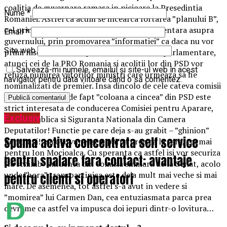
coalitia de guvernare ramasa in picioare la Presedintia
Nume
*
Romaniei. Astfel ca acum se incearca fortarea ”planului B”,
cel prin care sa se creeze o presiune suplimentara asupra
Email
*
guvernului, prin promovarea ”informatiei” ca daca nu vor
Site web
primi niscai functii de presedinti de comisii parlamentare,
atunci cei de la PRO Romania si acolitii lor din PSD vor
Salvează-mi numele, emailul și site-ul web în acest
refuza numirea viitorilor ministri care urmeaza sa fie
navigator pentru data viitoare când o să comentez.
nominalizati de premier. Insa dincolo de cele cateva comisii
cerute la schimb, de fapt ”coloana a cincea” din PSD este
strict interesata de conducerea Comisiei pentru Aparare,
Exclusiv
Ordine Publica si Siguranta Nationala din Camera
Deputatilor! Functie pe care deja s-au grabit – ”ghinion”
Spuma activa concentrata self service
pentru ei!- sa o arvuneasca, parca prea ca la tara, tocmai
pentru Ion Mocioalca. Cu speranta ca astfel isi vor securiza
pentru spalare fara contact: avantaje
”la schimb” influenta din comisia similara de la Senat, acolo
unde ”hora” transpartinica este deja mult mai veche si mai
pentru clienti si operatori
mare. De asemenea, tot astfel s-a avut in vedere si
”momirea” lui Carmen Dan, cea entuziasmata parca prea
devreme ca astfel va impusca doi iepuri dintr-o lovitura…