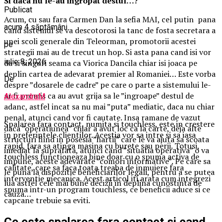
Si daca nu le-au ingropat destul…?
Publicat
Acum, cu sau fara Carmen Dan la sefia MAI, cel putin pana
acum 4 săptămâni
cand sistemul se va descotorosi la tanc de fosta secretara a
unei scoli generale din Teleorman, promotorii acestei
pe
strategii mai au de trecut un hop. Si asta pana cand isi vor
iulie 8, 2026
da si singuri seama ca Viorica Dancila chiar isi joaca pe
deplin cartea de adevarat premier al Romaniei… Este vorba
De
despre ”dosarele de cadre” pe care o parte a sistemului le-
ar fi promis ca au avut grija sa le ”ingroape” destul de
AlexandraM
adanc, astfel incat sa nu mai ”puta” mediatic, daca nu chiar
penal, atunci cand vor fi cautate. Insa ramane de vazut
Spalarea fara contact, numita si touchless, este in crestere
daca ”operatiunea” chiar a avut loc ca la carte, deja alte
in preferintele clientilor. Acestia vor sa intre si sa iasa
structuri fiind in posesia ”hartii” care le va ajuta sa scoata
rapid, fara sa atinga masina cu burete sau perii. Totusi,
imediat la suprafata, atunci cand ”situatia operativa” o va
touchless functioneaza bine doar cu o spuma activa de
impune, aceste adevarate ”comori informative”. Pe care sa
calitate, care sa faca toata treaba de inmuiere fara
le puna la dispozitie beneficiarilor legali, pentru a se putea
interventie mecanica. Acest articol iti arata cum integrezi
lua astfel cele mai bune decizii in deplina cunostinta de
spuma intr-un program touchless, ce beneficii aduce si ce
cauza…
capcane trebuie sa eviti.