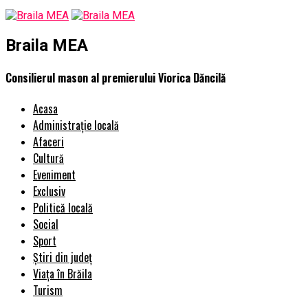
Braila MEA
Consilierul mason al premierului Viorica Dăncilă
Acasa
Administrație locală
Afaceri
Cultură
Eveniment
Exclusiv
Politică locală
Social
Sport
Știri din județ
Viața în Brăila
Turism