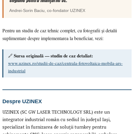
eligibile pentru finanțările UE.”
Andrei-Sorin Baciu
, co-fondator
UZINEX
Pentru un studiu de caz tehnic complet, cu fotografii și detalii
suplimentare despre implementarea la beneficiar, vezi:
Sursa originală — studiu de caz detaliat:
🔗
www.uzinex.ro/studii-de-caz/centrala-fotovoltaica-mobila-ars-
industrial
Despre UZINEX
UZINEX (SC GW LASER TECHNOLOGY SRL) este un
integrator industrial român cu sediul în județul Iași,
specializat în furnizarea de soluții turnkey pentru