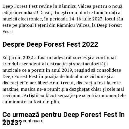
Deep Forest Fest revine în Râmnicu Vâlcea pentru o nouă
ediție incendiară! Dacă și tu ești unul dintre fanii înrăiți ai
muzicii electronice, în perioada 14-16 iulie 2023, locul tău
este pe platoul Fețeni din Râmnicu Vâlcea, la Deep Forest
Fest!
Despre Deep Forest Fest 2022
Ediţia din 2022 a fost un adevărat succes şi a continuat
trendul ascendent al distracţiei şi spectaculozităţii
muzicale ce a pornit în anul 2019, reuşind să consolideze
Deep Forest Fest în poziţia de hub al muzicii bune şi a
distracţiei în aer liber! Anul trecut, distracția fost la cote
maxime, muzica ne-a reunit și a dezghețat chiar și cele mai
reci inimi. Artiștii au făcut senzație pe scenă iar momentele
culminante au fost din plin.
Ce urmează pentru Deep Forest Fest în
Citeste in continuare
2023?