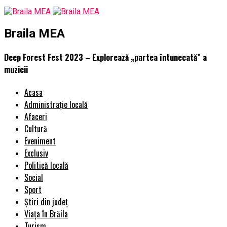
Braila MEA
Deep Forest Fest 2023 – Explorează „partea întunecată” a
muzicii
Acasa
Administrație locală
Afaceri
Cultură
Eveniment
Exclusiv
Politică locală
Social
Sport
Știri din județ
Viața în Brăila
Turism