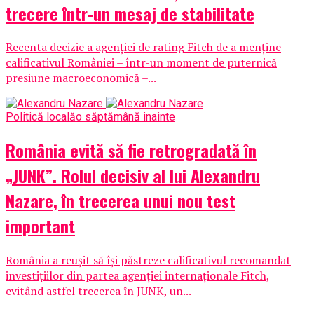
trecere într-un mesaj de stabilitate
Recenta decizie a agenției de rating Fitch de a menține
calificativul României – într-un moment de puternică
presiune macroeconomică –...
Politică locală
o săptămână inainte
România evită să fie retrogradată în
„JUNK”. Rolul decisiv al lui Alexandru
Nazare, în trecerea unui nou test
important
România a reușit să își păstreze calificativul recomandat
investițiilor din partea agenției internaționale Fitch,
evitând astfel trecerea în JUNK, un...