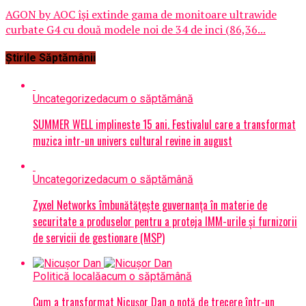
AGON by AOC își extinde gama de monitoare ultrawide
curbate G4 cu două modele noi de 34 de inci (86,36...
Știrile Săptămânii
Uncategorized
acum o săptămână
SUMMER WELL implineste 15 ani. Festivalul care a transformat
muzica intr-un univers cultural revine in august
Uncategorized
acum o săptămână
Zyxel Networks îmbunătățește guvernanța în materie de
securitate a produselor pentru a proteja IMM-urile și furnizorii
de servicii de gestionare (MSP)
Politică locală
acum o săptămână
Cum a transformat Nicușor Dan o notă de trecere într-un