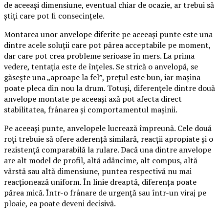
de aceeași dimensiune, eventual chiar de ocazie, ar trebui să
știți care pot fi consecințele.
Montarea unor anvelope diferite pe aceeași punte este una
dintre acele soluții care pot părea acceptabile pe moment,
dar care pot crea probleme serioase în mers. La prima
vedere, tentația este de înțeles. Se strică o anvelopă, se
găsește una „aproape la fel”, prețul este bun, iar mașina
poate pleca din nou la drum. Totuși, diferențele dintre două
anvelope montate pe aceeași axă pot afecta direct
stabilitatea, frânarea și comportamentul mașinii.
Pe aceeași punte, anvelopele lucrează împreună. Cele două
roți trebuie să ofere aderență similară, reacții apropiate și o
rezistență comparabilă la rulare. Dacă una dintre anvelope
are alt model de profil, altă adâncime, alt compus, altă
vârstă sau altă dimensiune, puntea respectivă nu mai
reacționează uniform. În linie dreaptă, diferența poate
părea mică. Într-o frânare de urgență sau într-un viraj pe
ploaie, ea poate deveni decisivă.