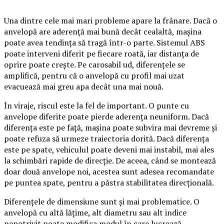
Una dintre cele mai mari probleme apare la frânare. Dacă o
anvelopă are aderență mai bună decât cealaltă, mașina
poate avea tendința să tragă într-o parte. Sistemul ABS
poate interveni diferit pe fiecare roată, iar distanța de
oprire poate crește. Pe carosabil ud, diferențele se
amplifică, pentru că o anvelopă cu profil mai uzat
evacuează mai greu apa decât una mai nouă.
În viraje, riscul este la fel de important. O punte cu
anvelope diferite poate pierde aderența neuniform. Dacă
diferența este pe față, mașina poate subvira mai devreme și
poate refuza să urmeze traiectoria dorită. Dacă diferența
este pe spate, vehiculul poate deveni mai instabil, mai ales
la schimbări rapide de direcție. De aceea, când se montează
doar două anvelope noi, acestea sunt adesea recomandate
pe puntea spate, pentru a păstra stabilitatea direcțională.
Diferențele de dimensiune sunt și mai problematice. O
anvelopă cu altă lățime, alt diametru sau alt indice
nepotrivit poate modifica modul în care lucrează