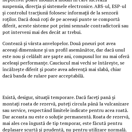
suspensia, direcția și sistemele electronice. ABS-ul, ESP-ul
și controlul tracțiunii folosesc informații de la senzorii
roților. Dacă două roți de pe aceeași punte se comportă
diferit, aceste sisteme pot primi semnale contradictorii sau
pot interveni mai des decât ar trebui.
Contează și vârsta anvelopelor. Două pneuri pot avea
aceeași dimensiune și un profil asemănător, dar dacă unul
este nou și celălalt are șapte ani, compusul lor nu mai oferă
aceleași performanțe. Cauciucul mai vechi se întărește, se
încălzește diferit și poate avea aderență mai slabă, chiar
dacă banda de rulare pare acceptabilă.
Există, desigur, situații temporare. Dacă faceți pană și
montați roata de rezervă, puteți circula până la vulcanizare
sau service, respectând limitele indicate pentru acea roată.
Dar aceasta nu este o soluție permanentă. Roata de rezervă,
mai ales cea îngustă de tip temporar, este făcută pentru
deplasare scurtă și prudentă, nu pentru utilizare normală.