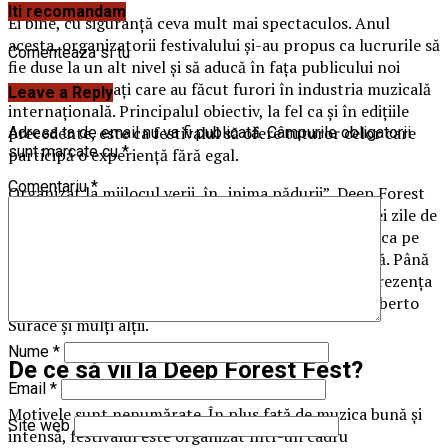
Iti recomandam
Ei bine, cu siguranță ceva mult mai spectaculos. Anul
acesta, organizatorii festivalului şi-au propus ca lucrurile să
Comenteaza si tu
fie duse la un alt nivel şi să aducă în faţa publicului noi
artişti consacraţi care au făcut furori în industria muzicală
Leave a Reply
internaţională. Principalul obiectiv, la fel ca și în edițiile
precedente, este ca festivalul să ofere tuturor celor care
Adresa ta de email nu va fi publicată.
Câmpurile obligatorii
sunt marcate cu
*
participă o experiență fără egal.
Comentariu
*
Organizat la mijlocul verii, în „inima pădurii”, Deep Forest
Fest promite să ofere fanilor muzicii electronice trei zile de
spectacol la superlativ, în care artişti faimoşi vor urca pe
scena din Feţeni şi vor crea o atmosferă electrizantă. Până
în momentul de faţă, artiştii care şi-au confirmat prezenţa
pe scena Deep Forest Fest sunt: Themba, Sasha, Roberto
Surace și mulți alții.
Nume
*
De ce să vii la Deep Forest Fest?
Email
*
Motivele sunt nenumărate. În plus faţă de muzica bună şi
Site web
intensă, festivalul este organizat într-un cadru