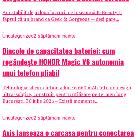
Am stabilit deja două lucruri: ce înseamnă K-Beauty și
faptul că un brand ca Geek & Gorgeous — deși pare...
Uncategorized
2 săptămâni inainte
Dincolo de capacitatea bateriei: cum
regândește HONOR Magic V6 autonomia
unui telefon pliabil
Tehnologia siliciu-carbon aduce 6.660 mAh într-un design
ultra-subțire, construit pentru utilizare pe termen lung
București, 30 iulie 2026 – Există momente...
Uncategorized
2 săptămâni inainte
Axis lanseaza o carcasa pentru conectarea