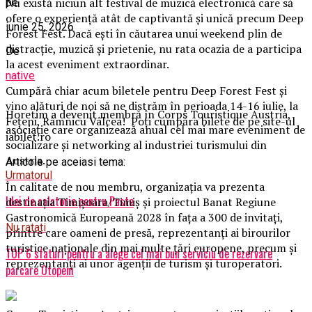
Nu există niciun alt festival de muzică electronică care să
pe
ofere o experiență atât de captivantă și unică precum Deep
iunie 25, 2026
Forest Fest. Dacă ești în căutarea unui weekend plin de
distracție, muzică și prietenie, nu rata ocazia de a participa
De
la acest eveniment extraordinar.
native
Cumpără chiar acum biletele pentru Deep Forest Fest și
vino alături de noi să ne distrăm în perioada 14-16 iulie, la
Horetim a devenit membră în Corps Touristique Austria,
Feţeni, Râmnicu Vâlcea! Poţi cumpăra bilete de pe site-ul
asociație care organizează anual cel mai mare eveniment de
iabilet.ro
socializare și networking al industriei turismului din
Austria.
Articole pe aceiasi tema:
Urmatorul
În calitate de nou membru, organizația va prezenta
Idei de calatorie pentru Paste
destinația Timișoara/Timiș și proiectul Banat Regiune
Gastronomică Europeană 2028 în fața a 300 de invitați,
Nu ratati
printre care oameni de presă, reprezentanți ai birourilor
turistice naționale din mai multe țări europene, precum și
TOP 6 sfaturi pentru a alege cel mai bun serviciu de rezervare
reprezentanți ai unor agenții de turism și turoperatori.
parcare Otopeni