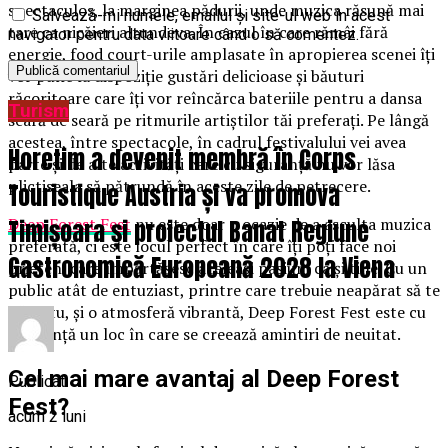
spectaculos, la marginea pădurii, unde muzica răsună mai
Salvează-mi numele, emailul și site-ul web în acest
tare ca nicăieri altundeva. În cazul în care rămâi fără
navigator pentru data viitoare când o să comentez.
energie, food court-urile amplasate în apropierea scenei îţi
vor pune la dispoziţie gustări delicioase şi băuturi
răcoritoare care îți vor reîncărca bateriile pentru a dansa
Turism
seară de seară pe ritmurile artiştilor tăi preferaţi. Pe lângă
acestea, între spectacole, în cadrul festivalului vei avea
Horetim a devenit membră în Corps
parte și de alte activități care cu siguranță nu vor lăsa
plictiseala să pătrundă în aceste zile de petrecere.
Touristique Austria și va promova
Deep Forest Fest
nu este doar o ocazie de a asculta muzica
Timișoara și proiectul Banat Regiune
preferată, ci este locul perfect în care îți poți face noi
Gastronomică Europeană 2028 la Viena
prieteni care împărtășesc aceleași pasiuni ca și tine. Cu un
public atât de entuziast, printre care trebuie neapărat să te
afli si tu, și o atmosferă vibrantă, Deep Forest Fest este cu
siguranță un loc în care se creează amintiri de neuitat.
Cel mai mare avantaj al Deep Forest
Publicat
Fest?
acum 2 luni