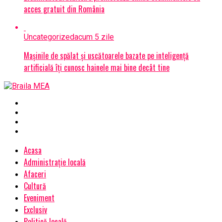
acces gratuit din România
Uncategorized
acum 5 zile
Mașinile de spălat și uscătoarele bazate pe inteligență
artificială îți cunosc hainele mai bine decât tine
Acasa
Administrație locală
Afaceri
Cultură
Eveniment
Exclusiv
Politică locală