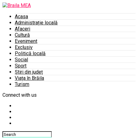
Acasa
Administrație locală
Afaceri
Cultură
Eveniment
Exclusiv
Politică locală
Social
Sport
Știri din județ
Viața în Brăila
Turism
Connect with us