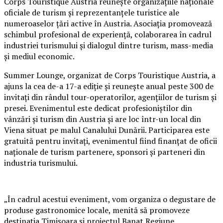
Corps Touristique Austria reunește organizațiile naționale
oficiale de turism și reprezentanțele turistice ale
numeroaselor țări active în Austria. Asociația promovează
schimbul profesional de experiență, colaborarea în cadrul
industriei turismului și dialogul dintre turism, mass-media
și mediul economic.
Summer Lounge, organizat de Corps Touristique Austria, a
ajuns la cea de-a 17-a ediție și reunește anual peste 300 de
invitați din rândul tour-operatorilor, agențiilor de turism și
presei. Evenimentul este dedicat profesioniștilor din
vânzări și turism din Austria și are loc într-un local din
Viena situat pe malul Canalului Dunării. Participarea este
gratuită pentru invitați, evenimentul fiind finanțat de oficii
naționale de turism partenere, sponsori și parteneri din
industria turismului.
„În cadrul acestui eveniment, vom organiza o degustare de
produse gastronomice locale, menită să promoveze
destinația Timișoara și proiectul Banat Regiune