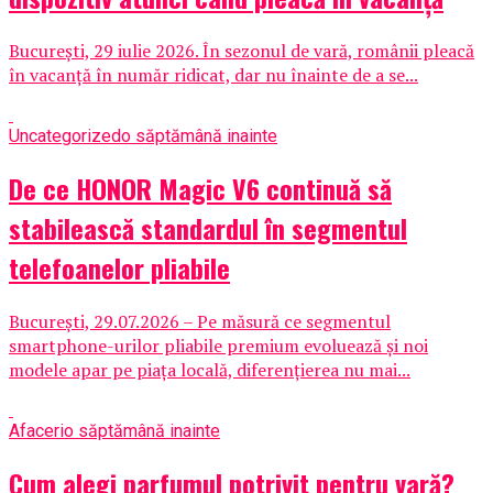
București, 29 iulie 2026. În sezonul de vară, românii pleacă
în vacanță în număr ridicat, dar nu înainte de a se...
Uncategorized
o săptămână inainte
De ce HONOR Magic V6 continuă să
stabilească standardul în segmentul
telefoanelor pliabile
București, 29.07.2026 – Pe măsură ce segmentul
smartphone-urilor pliabile premium evoluează și noi
modele apar pe piața locală, diferențierea nu mai...
Afaceri
o săptămână inainte
Cum alegi parfumul potrivit pentru vară?