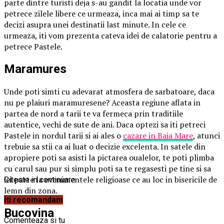
parte dintre turisti deja s-au gandit la locatia unde vor
petrece zilele libere ce urmeaza, inca mai ai timp sa te
decizi asupra unei destinatii last minute. In cele ce
urmeaza, iti vom prezenta cateva idei de calatorie pentru a
petrece Pastele.
Maramures
Unde poti simti cu adevarat atmosfera de sarbatoare, daca
nu pe plaiuri maramuresene? Aceasta regiune aflata in
partea de nord a tarii te va fermeca prin traditiile
autentice, vechi de sute de ani. Daca optezi sa iti petreci
Pastele in nordul tarii si ai ales o
cazare in Baia Mare
, atunci
trebuie sa stii ca ai luat o decizie excelenta. In satele din
apropiere poti sa asisti la pictarea oualelor, te poti plimba
cu carul sau pur si simplu poti sa te regasesti pe tine si sa
iei parte la evenimentele religioase ce au loc in bisericile de
Citeste in continuare
lemn din zona.
Iti recomandam
Bucovina
Comenteaza si tu