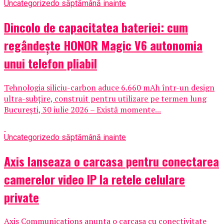
Uncategorized
o săptămână inainte
Dincolo de capacitatea bateriei: cum
regândește HONOR Magic V6 autonomia
unui telefon pliabil
Tehnologia siliciu-carbon aduce 6.660 mAh într-un design
ultra-subțire, construit pentru utilizare pe termen lung
București, 30 iulie 2026 – Există momente...
Uncategorized
o săptămână inainte
Axis lanseaza o carcasa pentru conectarea
camerelor video IP la retele celulare
private
Axis Communications anunta o carcasa cu conectivitate