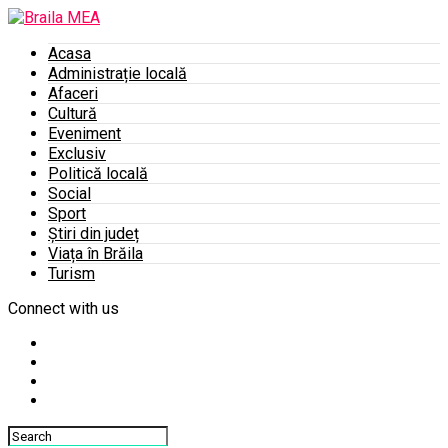
Acasa
Administrație locală
Afaceri
Cultură
Eveniment
Exclusiv
Politică locală
Social
Sport
Știri din județ
Viața în Brăila
Turism
Connect with us