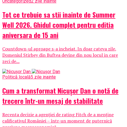
Uncategorized
2 zile inainte
Tot ce trebuie sa stii inainte de Summer
Well 2026. Ghidul complet pentru editia
aniversara de 15 ani
Countdown-ul aproape s-a incheiat. In doar cateva zile,
Domeniul Stirbey din Buftea devine din nou locul in care
zeci de...
Politică locală
5 zile inainte
Cum a transformat Nicușor Dan o notă de
trecere într-un mesaj de stabilitate
Recenta decizie a agenției de rating Fitch de a menține
calificativul României – într-un moment de puternică
presiune macroeconomică –...