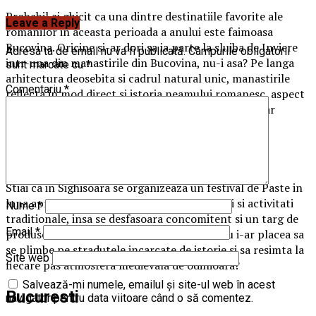
Probabil ai ghicit ca una dintre destinatiile favorite ale
Leave a Reply
romanilor in aceasta perioada a anului este faimoasa
Bucovina. Oricine si-ar dori sa ia parte la slujba de Inviere
Adresa ta de email nu va fi publicată.
Câmpurile obligatorii
intr-una din manastirile din Bucovina, nu-i asa? Pe langa
sunt marcate cu
*
arhitectura deosebita si cadrul natural unic, manastirile
Comentariu
*
reflecta in mod direct si istoria neamului romanesc, aspect
incantator pentru turistii din intreaga lume, nu doar
pentru cei din Romania.
Sighisoara
Stiai ca in Sighisoara se organizeaza un festival de Paste in
luna aprilie? Festivalul are la baza procesiuni si activitati
Nume
*
traditionale, insa se desfasoara concomitent si un targ de
Email
*
produse locale si obiecte de artizanat. Cui nu i-ar placea sa
se plimbe pe stradutele incarcate de istorie si sa resimta la
Site web
fiecare pas atmosfera medievala de odinioara?
Salvează-mi numele, emailul și site-ul web în acest
Bucuresti
navigator pentru data viitoare când o să comentez.