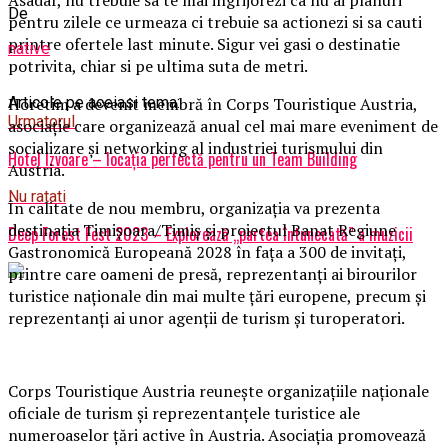
Asadar, nu trebuie sa te mai ingrijorezi ca nu ai planuri
De
pentru zilele ce urmeaza ci trebuie sa actionezi si sa cauti
printre ofertele last minute. Sigur vei gasi o destinatie
native
potrivita, chiar si pe ultima suta de metri.
Horetim a devenit membră în Corps Touristique Austria,
Articole pe aceiasi tema:
Urmatorul
asociație care organizează anual cel mai mare eveniment de
socializare și networking al industriei turismului din
Hotel Izvoare – locația perfectă pentru un Team Building
Austria.
Nu ratati
În calitate de nou membru, organizația va prezenta
destinația Timișoara/Timiș și proiectul Banat Regiune
Deep Forest Fest 2023 – Explorează „partea întunecată” a muzicii
Gastronomică Europeană 2028 în fața a 300 de invitați,
printre care oameni de presă, reprezentanți ai birourilor
turistice naționale din mai multe țări europene, precum și
reprezentanți ai unor agenții de turism și turoperatori.
Corps Touristique Austria reunește organizațiile naționale
oficiale de turism și reprezentanțele turistice ale
numeroaselor țări active în Austria. Asociația promovează