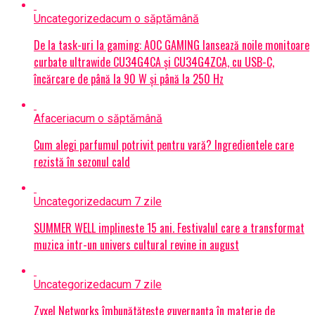
Uncategorized
acum o săptămână
De la task-uri la gaming: AOC GAMING lansează noile monitoare
curbate ultrawide CU34G4CA și CU34G4ZCA, cu USB-C,
încărcare de până la 90 W și până la 250 Hz
Afaceri
acum o săptămână
Cum alegi parfumul potrivit pentru vară? Ingredientele care
rezistă în sezonul cald
Uncategorized
acum 7 zile
SUMMER WELL implineste 15 ani. Festivalul care a transformat
muzica intr-un univers cultural revine in august
Uncategorized
acum 7 zile
Zyxel Networks îmbunătățește guvernanța în materie de