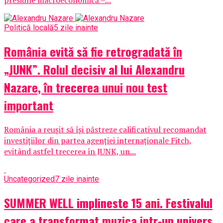
Politică locală
5 zile inainte
România evită să fie retrogradată în
„JUNK”. Rolul decisiv al lui Alexandru
Nazare, în trecerea unui nou test
important
România a reușit să își păstreze calificativul recomandat
investițiilor din partea agenției internaționale Fitch,
evitând astfel trecerea în JUNK, un...
Uncategorized
7 zile inainte
SUMMER WELL implineste 15 ani. Festivalul
care a transformat muzica intr-un univers