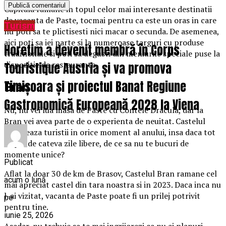
Capitala ramane in topul celor mai interesante destinatii
de vacanta de Paste, tocmai pentru ca este un oras in care
Turism
nu poti sa te plictisesti nici macar o secunda. De asemenea,
aici poti sa iei parte si la numeroase targuri cu produse
Horetim a devenit membră în Corps
traditionale si poti sa degusti din meniurile speciale puse la
dispozitie de restaurante.
Touristique Austria și va promova
Timișoara și proiectul Banat Regiune
Bran
Gastronomică Europeană 2028 la Viena
Nu, nu vei lua masa de Paste cu Contele Dracula, dar la
Bran vei avea parte de o experienta de neuitat. Castelul
fascineaza turistii in orice moment al anului, insa daca tot
dispui de cateva zile libere, de ce sa nu te bucuri de
momente unice?
Publicat
Aflat la doar 30 de km de Brasov, Castelul Bran ramane cel
acum o lună
mai apreciat castel din tara noastra si in 2023. Daca inca nu
l-ai vizitat, vacanta de Paste poate fi un prilej potrivit
pe
pentru tine.
iunie 25, 2026