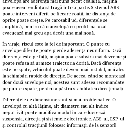
anvelopă are aderență mai bună decât cealaltă, mașina
poate avea tendința să tragă într-o parte. Sistemul ABS
poate interveni diferit pe fiecare roată, iar distanța de
oprire poate crește. Pe carosabil ud, diferențele se
amplifică, pentru că o anvelopă cu profil mai uzat
evacuează mai greu apa decât una mai nouă.
În viraje, riscul este la fel de important. O punte cu
anvelope diferite poate pierde aderența neuniform. Dacă
diferența este pe față, mașina poate subvira mai devreme și
poate refuza să urmeze traiectoria dorită. Dacă diferența
este pe spate, vehiculul poate deveni mai instabil, mai ales
la schimbări rapide de direcție. De aceea, când se montează
doar două anvelope noi, acestea sunt adesea recomandate
pe puntea spate, pentru a păstra stabilitatea direcțională.
Diferențele de dimensiune sunt și mai problematice. O
anvelopă cu altă lățime, alt diametru sau alt indice
nepotrivit poate modifica modul în care lucrează
suspensia, direcția și sistemele electronice. ABS-ul, ESP-ul
și controlul tracțiunii folosesc informații de la senzorii