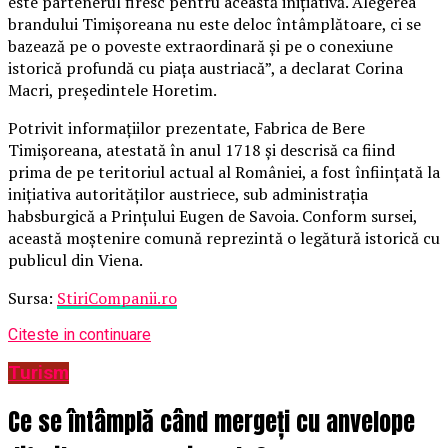
este partenerul firesc pentru această inițiativă. Alegerea
brandului Timișoreana nu este deloc întâmplătoare, ci se
bazează pe o poveste extraordinară și pe o conexiune
istorică profundă cu piața austriacă”, a declarat Corina
Macri, președintele Horetim.
Potrivit informațiilor prezentate, Fabrica de Bere
Timișoreana, atestată în anul 1718 și descrisă ca fiind
prima de pe teritoriul actual al României, a fost înființată la
inițiativa autorităților austriece, sub administrația
habsburgică a Prințului Eugen de Savoia. Conform sursei,
această moștenire comună reprezintă o legătură istorică cu
publicul din Viena.
Sursa:
StiriCompanii.ro
Citeste in continuare
Turism
Ce se întâmplă când mergeți cu anvelope