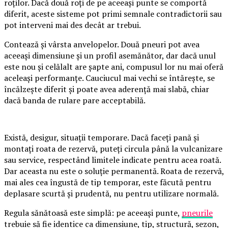
roților. Dacă două roți de pe aceeași punte se comportă
diferit, aceste sisteme pot primi semnale contradictorii sau
pot interveni mai des decât ar trebui.
Contează și vârsta anvelopelor. Două pneuri pot avea
aceeași dimensiune și un profil asemănător, dar dacă unul
este nou și celălalt are șapte ani, compusul lor nu mai oferă
aceleași performanțe. Cauciucul mai vechi se întărește, se
încălzește diferit și poate avea aderență mai slabă, chiar
dacă banda de rulare pare acceptabilă.
Există, desigur, situații temporare. Dacă faceți pană și
montați roata de rezervă, puteți circula până la vulcanizare
sau service, respectând limitele indicate pentru acea roată.
Dar aceasta nu este o soluție permanentă. Roata de rezervă,
mai ales cea îngustă de tip temporar, este făcută pentru
deplasare scurtă și prudentă, nu pentru utilizare normală.
Regula sănătoasă este simplă: pe aceeași punte,
pneurile
trebuie să fie identice ca dimensiune, tip, structură, sezon,