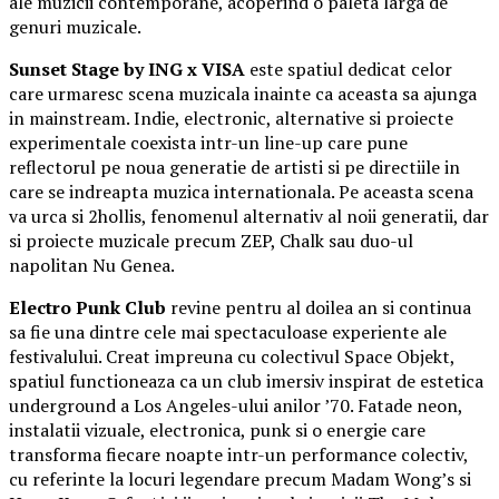
ale muzicii contemporane, acoperind o paleta larga de
genuri muzicale.
Sunset Stage by ING x VISA
este spatiul dedicat celor
care urmaresc scena muzicala inainte ca aceasta sa ajunga
in mainstream. Indie, electronic, alternative si proiecte
experimentale coexista intr-un line-up care pune
reflectorul pe noua generatie de artisti si pe directiile in
care se indreapta muzica internationala. Pe aceasta scena
va urca si 2hollis, fenomenul alternativ al noii generatii, dar
si proiecte muzicale precum ZEP, Chalk sau duo-ul
napolitan Nu Genea.
Electro Punk Club
revine pentru al doilea an si continua
sa fie una dintre cele mai spectaculoase experiente ale
festivalului. Creat impreuna cu colectivul Space Objekt,
spatiul functioneaza ca un club imersiv inspirat de estetica
underground a Los Angeles-ului anilor ’70. Fatade neon,
instalatii vizuale, electronica, punk si o energie care
transforma fiecare noapte intr-un performance colectiv,
cu referinte la locuri legendare precum Madam Wong’s si