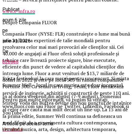
Publicat
www.e-infra.ro
acum 6 zile
Despre Compania FLUOR
pe
Compania Fluor (NYSE: FLR) construiește o lume mai bună
prin aplicarea expertizei de talie mondială pentru
iulie 31, 2026
rezolvarea celor mai mari provocări ale clienților săi. Cei
De
40.000 de angajați ai Fluor oferă soluții profesionale și
tehnice care livrează proiecte sigure, bine executate,
b2bseo
eficiente din punct de vedere al capitalului clienților din
întreaga lume. Fluor a avut venituri de $13,7 miliarde de
Exista festivaluri la care mergi pentru un concert. Si exista
dolari în 2022 și este pe locul 303 în rândul companiilor
Summer Well – locul in care muzica este doar inceputul.
Fortune 500. Cu sediul în Irving, Texas, Fluor furnizează
servicii de inginerie, achiziții și construcții de peste 110 ani.
In al doilea weekend din august (7-9 august), Domeniul
Pentru mai multe informații, vă rugăm să vizitați
Stirbey Voda din Buftea devine din nou punctul de intalnire
www.fluor.com sau Fluor pe Twitter, LinkedIn, Facebook și
al celor care cauta mai mult decat un line-up. La 15 ani de
YouTube.
la prima editie, Summer Well continua sa defineasca un
mod diferit de a experimenta cultura contemporana,
Articole pe aceiasi tema:
reunind muzica, arta, design, arhitectura temporara,
Urmatorul