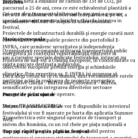
reducere netă a emisiilor de carbon de 13t de CO2, pe
Biciclet
a
parcursul a 25 de ani, ceea ce este echivalentul plantării a
Cei care aleg transportul alternativ vor gasi o parcare
circa 28 de milioane de arbori sau îndepărtarea, pe an, a
special amenajata pentru biciclete chiar la intrarea in
aproximativ 400.000 de mașini în afara drumului.
festival.
Proiectele de infrastructură durabilă și energie curată sunt
Masina
personal
a
câteva dintre principalele proiecte din portofoliul E-
INFRA, care urmăresc securitatea și independența
Organizatorii recomanda utilizarea transportului public
energetică în contextul vulnerabilității existente la
sau a curselor speciale dedicate festivalului, intrucat nu
frontiera de sud-est a Uniunii Europene, în conformitate cu
exista parcare destinata publicului.
obiectivele europene privind energia și schimbările
climatice. Prin expertiza sa, E-INFRA își propune să
Daca alegi totusi sa vii cu masina, sunt recomandate rutele
participe activ la realizarea de proiecte energetice
alternative Chitila – Buftea sau Corbeanca – Buftea.
semnificative prin integrarea diferitelor sectoare
energetice și sisteme de operare.
Puncte de prim ajutor
Despre TRANSELECTRICA
Mai multe puncte medicale vor fi disponibile in interiorul
festivalului si vor fi marcate pe harta din aplicatia Summer
Transelectrica este singurul operator de transport și
Well.
sistem din România, cu un rol cheie pe piața națională a
energiei electrice și în regiune, responsabil pentru
Top-up rapid pentru plati i
n festival
gestionarea și operarea sistemului de transport a energiei