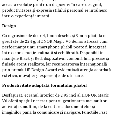
această evoluție printr-un dispozitiv în care designul,
productivitatea și expresia stilului personal se întâlnesc
într-o experiență unitară.
Design
Cu o grosime de doar 4,1 mm deschis și 9 mm pliat, la o
greutate de 224 g, HONOR Magic V6 demonstrează cum
performanța unui smartphone pliabil poate fi integrată
într-o construcție rafinată și echilibrată. Disponibil în
nuanțele Black și Red, dispozitivul combină linii precise și
finisaje atent realizate, iar recunoașterea internațională
prin premiul iF Design Award evidențiază atenția acordată
esteticii, inovației și experienței de utilizare.
Productivitate adaptată formatului pliabil
Desfășurat, ecranul interior de 7,95 inci al HONOR Magic
V6 oferă spațiul necesar pentru gestionarea mai multor
activități simultan, de la editarea documentelor și
imaginilor până la comunicare și navigare. Funcțiile Fast