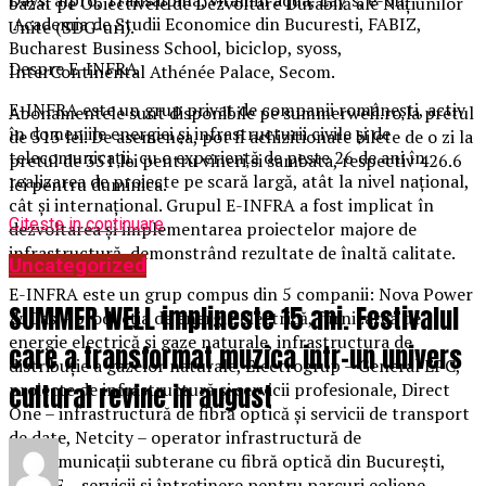
bazat pe Obiectivele de Dezvoltare Durabilă ale Națiunilor
Academia de Studii Economice din Bucuresti, FABIZ,
Unite (SDG-uri).
Bucharest Business School, biciclop, syoss,
Despre E-INFRA
InterContinental Athénée Palace, Secom.
E-INFRA este un grup privat de companii românești, activ
Abonamentele sunt disponibile pe summerwell.ro la pretul
în domeniile energiei și infrastructurii civile și de
de 513 lei. De asemenea, pot fi achizitionate bilete de o zi la
telecomunicații, cu o experiență de peste 26 de ani în
pretul de 351 lei pentru vineri si sambata, respectiv 426.6
realizarea de proiecte pe scară largă, atât la nivel național,
lei pentru duminica.
cât și internațional. Grupul E-INFRA a fost implicat în
Citeste in continuare
dezvoltarea și implementarea proiectelor majore de
infrastructură, demonstrând rezultate de înaltă calitate.
Uncategorized
E-INFRA este un grup compus din 5 companii: Nova Power
SUMMER WELL implineste 15 ani. Festivalul
& Gas – producția de energie electrică, furnizarea de
energie electrică și gaze naturale, infrastructura de
care a transformat muzica intr-un univers
distribuție a gazelor naturale, Electrogrup – General EPC,
proiecte de infrastructură și servicii profesionale, Direct
cultural revine in august
One – infrastructură de fibră optică și servicii de transport
de date, Netcity – operator infrastructură de
telecomunicații subterane cu fibră optică din București,
WESEE – servicii și întreținere pentru parcuri eoliene.