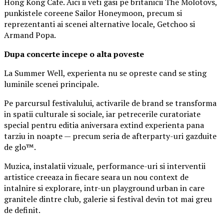
Hong Kong Cafe. Aici ii veti gasi pe britanicii The Molotovs,
punkistele coreene Sailor Honeymoon, precum si
reprezentanti ai scenei alternative locale, Getchoo si
Armand Popa.
Dupa concerte incepe o alta poveste
La Summer Well, experienta nu se opreste cand se sting
luminile scenei principale.
Pe parcursul festivalului, activarile de brand se transforma
in spatii culturale si sociale, iar petrecerile curatoriate
special pentru editia aniversara extind experienta pana
tarziu in noapte — precum seria de afterparty-uri gazduite
de glo™.
Muzica, instalatii vizuale, performance-uri si interventii
artistice creeaza in fiecare seara un nou context de
intalnire si explorare, intr-un playground urban in care
granitele dintre club, galerie si festival devin tot mai greu
de definit.