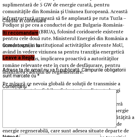
suplimentară de 5 GW de energie curată, pentru
comunitățile din România și Uniunea Europeană. Această
infrastructură urmează să fie amplasată pe ruta Tuzla –
Citeste in continuare
Podișor și pe cea a conductei de gaz Bulgaria-România-
Ungaria-Austria (BRUA), folosind coridoarele existente
Iti recomandam
pentru cele două rute. Ministerul Energiei din România a
acordat sprijin instituțional activităților aferente MoU,
Comenteaza si tu
având în vedere viziunea sa pentru tranziția energetică
Leave a Reply
durabilă. În plus, implicarea proactivă a autorităților
române relevante este în curs de desfășurare, pentru
Adresa ta de email nu va fi publicată.
Câmpurile obligatorii
analizarea cadrului de reglementare.
sunt marcate cu
*
Pe măsură ce nevoia globală de soluții de transmisie a
Comentariu
*
energiei electrice fiabile, eficiente și pe distanțe lungi
continuă să crească, tehnologia HVDC aduce
funcționalitățile cheie necesare. Sistemele HVDC oferă
numeroase avantaje, inclusiv pierderi mai mici de energie
electrică în timpul transportului, stabilitate îmbunătățită a
rețelei și capacitatea de a ușura integrarea surselor de
energie regenerabilă, care sunt adesea situate departe de
Nume
*