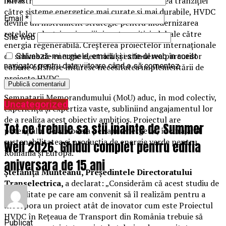
infrastructura existentă. Odată cu accelerarea tranziției
către sisteme energetice mai curate și mai durabile, HVDC
Email
*
devine un instrument strategic pentru modernizarea
rețelelor electrice și sprijinirea tranziției globale către
Site web
energia regenerabilă. Creșterea proiectelor internaționale
de schimb de energie electrică și extinderea parcurilor
Salvează-mi numele, emailul și site-ul web în acest
navigator pentru data viitoare când o să comentez.
eoliene offshore întăresc necesitatea implementării de
proiecte HVDC.
Semnatarii Memorandumului (MoU) aduc, în mod colectiv,
Uncategorized
experiența și expertiza vaste, subliniind angajamentul lor
de a realiza acest obiectiv ambițios. Proiectul are
Tot ce trebuie sa stii inainte de Summer
potențialul de a modela peisajul energetic, încurajând
sustenabilitatea și producția de energie verde pentru
Well 2026. Ghidul complet pentru editia
România și Europa.
aniversara de 15 ani
Ștefăniță Munteanu, Președintele Directoratului
Transelectrica,
a declarat: „Considerăm că acest studiu de
fezabilitate pe care am convenit să îl realizăm pentru a
încorpora un proiect atât de inovator cum este Proiectul
HVDC în Rețeaua de Transport din România trebuie să
Publicat