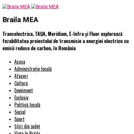
Braila MEA
Transelectrica, TAQA, Meridiam, E-Infra și Fluor explorează
fezabilitatea proiectului de transmisie a energiei electrice cu
emisii reduse de carbon, în România
Acasa
Administrație locală
Afaceri
Cultură
Eveniment
Exclusiv
Politică locală
Social
Sport
Știri din județ
Viața în Brăila