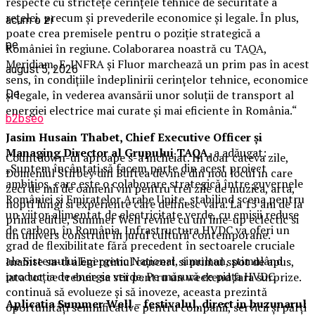
respecte cu strictețe cerințele tehnice de securitate a
rețelei, precum și prevederile economice și legale. În plus,
acum o zi
poate crea premisele pentru o poziție strategică a
pe
României în regiune. Colaborarea noastră cu TAQA,
Meridiam, E-INFRA și Fluor marchează un prim pas în acest
august 5, 2026
sens, în condițiile îndeplinirii cerințelor tehnice, economice
De
și legale, în vederea avansării unor soluții de transport al
energiei electrice mai curate și mai eficiente în România.“
b2bseo
Jasim Husain Thabet, Chief Executive Officer și
Managing Director al Grupului TAQA
, a adăugat:
Countdown-ul aproape s-a incheiat. In doar cateva zile,
„Suntem încântați să facem parte din acest proiect
Domeniul Stirbey din Buftea devine din nou locul in care
ambițios, care este o colaborare strategică între guvernele
zeci de mii de oameni vin pentru trei zile de muzica, arta,
României și Emiratelor Arabe Unite, stabilind scena pentru
nopti lungi si experiente care definesc vara. La 15 ani de la
un viitor alimentat de electricitate verde, cu emisii reduse
prima editie, Summer Well revine cu un line-up eclectic si
de carbon, în România. Infrastructura HVDC va oferi un
un univers construit in jurul culturii contemporane.
grad de flexibilitate fără precedent în sectoarele cruciale
ale Sistemului Energetic Național, simultan, stimulând
Inainte sa-ti alegi primul concert si primul spot de apus,
producția de energie verde. Pe măsură ce piața HVDC
iata tot ce trebuie sa stii pentru un weekend fara surprize.
continuă să evolueze și să inoveze, aceasta prezintă
Aplica
t
ia Summer Well
– festivalul, direct in buzunarul
oportunități semnificative pentru companii, servicii și părți