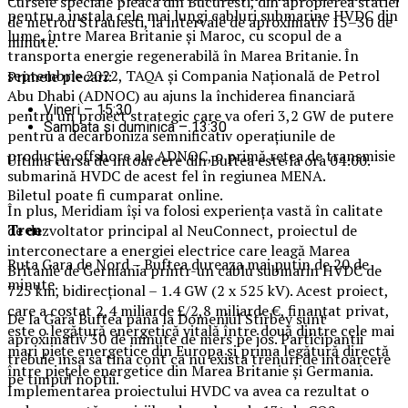
Cursele speciale pleaca din Bucuresti, din apropierea statiei
pentru a instala cele mai lungi cabluri submarine HVDC din
de metrou Straulesti, la intervale de aproximativ 15–30 de
lume, între Marea Britanie și Maroc, cu scopul de a
minute.
transporta energie regenerabilă în Marea Britanie. În
septembrie 2022, TAQA și Compania Națională de Petrol
Primele plecari:
Abu Dhabi (ADNOC) au ajuns la închiderea financiară
Vineri – 15:30
pentru un proiect strategic care va oferi 3,2 GW de putere
Sambata si duminica – 13:30
pentru a decarboniza semnificativ operațiunile de
producție offshore ale ADNOC, o primă rețea de transmisie
Ultima cursa de intoarcere din Buftea este la ora 04:00.
submarină HVDC de acest fel în regiunea MENA.
Biletul poate fi cumparat online.
În plus, Meridiam își va folosi experiența vastă în calitate
Tren
de dezvoltator principal al NeuConnect, proiectul de
interconectare a energiei electrice care leagă Marea
Ruta Gara de Nord – Buftea dureaza mai putin de 20 de
Britanie de Germania printr-un cablu submarin HVDC de
minute.
725 km, bidirecțional – 1.4 GW (2 x 525 kV). Acest proiect,
care a costat 2,4 miliarde £/2,8 miliarde €, finanțat privat,
De la Gara Buftea pana la Domeniul Stirbey sunt
este o legătură energetică vitală între două dintre cele mai
aproximativ 30 de minute de mers pe jos. Participantii
mari piețe energetice din Europa și prima legătură directă
trebuie insa sa tina cont ca nu exista trenuri de intoarcere
între piețele energetice din Marea Britanie și Germania.
pe timpul noptii.
Implementarea proiectului HVDC va avea ca rezultat o