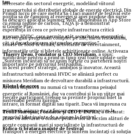
tau
interesate din sectorul energetic, modelând viitorul
transportului și distribuției globale de energie electrică. Din
Primul lucru pe care merita sa-l faci inainte de festival este
poziția sa de campion al energiei și apei produse din surse
sa descarci aplicatia Summer Well, disponibila in App Store
cu emisii reduse de carbon, TAQA și-a demonstrat
si Google Play.
experiența în ceea ce privește infrastructura critică
precum HVDC, care permite atât securitatea energetică,
Aici vei gasi programul complet pe zile, harta festivalului,
cât și decarbonizarea sistemelor energetice.”
zonele de food & drinks, activitatile de entertainment,
informatiile utile si biletele achizitionate online. Activeaza
Thierry Déau
,
Fondator și CEO Meridiam
, a spus:
notificarile pentru a primi in timp real toate update-urile
„Suntem încântați să ne unim forțele cu partenerii noștri
importante pe parcursul festivalului.
în acest proiect strategic, ambițios și inovator. Această
infrastructură subterană HVDC se aliniază perfect cu
misiunea Meridiam de dezvoltare durabilă a infrastructurii.
Biletul de acces
Această inițiativă nu numai că va transforma peisajul
energetic al României, dar va contribui și la un viitor mai
Fiecare participant trebuie sa prezinte propriul bilet la
sustenabil pentru Europa.”
intrare, in format digital sau tiparit. Daca vii impreuna cu
prietenii, asigura-te ca fiecare persoana are acces la
Teofil Mureșan, Fondator și CEO E-INFRA
, a declarat:
propriul bilet inainte de a ajunge la festival.
„Este cu adevărat o onoare pentru noi să lucrăm alături de
aceste companii mari și specializate în infrastructură de
Ridica-t
i br
at
ara
inainte de festival
transport a energiei electrice și suntem încântați că soluția