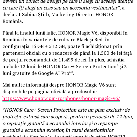
deveni un obiect de design pe care îl alegi cu aceeași atenție
cu care îți alegi un ceas sau un accesoriu vestimentar”
, a
declarat Sabina Știrb, Marketing Director HONOR
România.
Până la finalul lunii iulie, HONOR Magic V6, disponibil în
România în variantele de culoare Black și Red, în
configurația 16 GB + 512 GB, poate fi achiziționat prin
partenerii oficiali cu o reducere de până la 1.500 de lei față
de prețul recomandat de 11.499 de lei. În plus, achiziția
include 12 luni de HONOR Care+ Screen Protection* și 3
luni gratuite de Google AI Pro**.
Mai multe informații despre HONOR Magic V6 sunt
disponibile pe pagina oficială a produsului:
https://www.honor.com/ro/phones/honor-magic-v6/
*HONOR Care+ Screen Protection este un plan exclusiv de
protecție extinsă care acoperă, pentru o perioadă de 12 luni,
o reparație gratuită a ecranului interior și o reparație
gratuită a ecranului exterior, în cazul deteriorărilor
accidentale. Serviciul este oferit gratuit de către HONOR