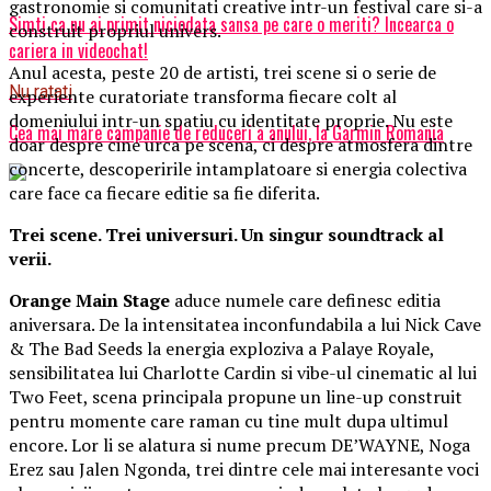
gastronomie si comunitati creative intr-un festival care si-a
Simti ca nu ai primit niciodata sansa pe care o meriti? Incearca o
construit propriul univers.
cariera in videochat!
Anul acesta, peste 20 de artisti, trei scene si o serie de
Nu ratati
experiente curatoriate transforma fiecare colt al
domeniului intr-un spatiu cu identitate proprie. Nu este
Cea mai mare campanie de reduceri a anului, la Garmin Romania
doar despre cine urca pe scena, ci despre atmosfera dintre
concerte, descoperirile intamplatoare si energia colectiva
care face ca fiecare editie sa fie diferita.
Trei scene. Trei universuri. Un singur soundtrack al
verii.
Orange Main Stage
aduce numele care definesc editia
aniversara. De la intensitatea inconfundabila a lui Nick Cave
& The Bad Seeds la energia exploziva a Palaye Royale,
sensibilitatea lui Charlotte Cardin si vibe-ul cinematic al lui
Two Feet, scena principala propune un line-up construit
pentru momente care raman cu tine mult dupa ultimul
encore. Lor li se alatura si nume precum DE’WAYNE, Noga
Erez sau Jalen Ngonda, trei dintre cele mai interesante voci