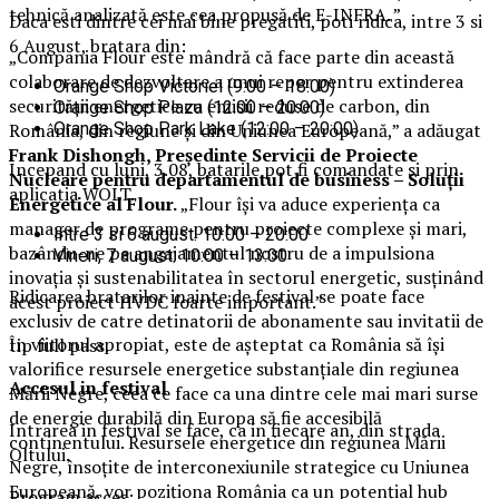
tehnică analizată este cea propusă de E-INFRA. ”
Daca esti dintre cei mai bine pregatiti, poti ridica, intre 3 si
6 August, bratara din:
„Compania Flour este mândră că face parte din această
colaborare de dezvoltare a unui reper pentru extinderea
Orange Shop Victoriei (9:00 – 18:00)
securității energetice cu emisii reduse de carbon, din
Orange Shop Plaza (12:00 – 20:00)
Orange Shop Park Lake (12:00 – 20:00)
România, din regiune și din Uniunea Europeană,” a adăugat
Frank Dishongh, Președinte Servicii de Proiecte
Incepand cu luni, 3.08, batarile pot fi comandate si prin
Nucleare pentru departamentul de business – Soluții
aplicatia WOLT.
Energetice al Flour.
„Flour își va aduce experiența ca
manager de programe pentru proiecte complexe și mari,
Intre 3 si 6 august: 10:00 – 20:00
bazându-ne pe angajamentul nostru de a impulsiona
Vineri, 7 august: 10:00 – 13:00
inovația și sustenabilitatea în sectorul energetic, susținând
Ridicarea bratarilor inainte de festival se poate face
acest proiect HVDC foarte important.”
exclusiv de catre detinatorii de abonamente sau invitatii de
În viitorul apropiat, este de așteptat ca România să își
tip full pass.
valorifice resursele energetice substanțiale din regiunea
Accesul i
n festival
Mării Negre, ceea ce face ca una dintre cele mai mari surse
de energie durabilă din Europa să fie accesibilă
Intrarea in festival se face, ca in fiecare an, din strada
continentului. Resursele energetice din regiunea Mării
Oltului.
Negre, însoțite de interconexiunile strategice cu Uniunea
Europeană, vor poziționa România ca un potențial hub
Program acces: