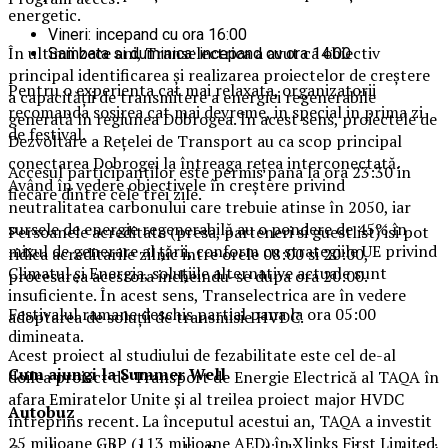
energetic.
Vineri: incepand cu ora 16:00
În ultimii zece ani, Transelectrica a avut ca obiectiv
Sambata si duminica: incepand cu ora 14:00
principal identificarea și realizarea proiectelor de creștere
Pentru o experienta cat mai relaxata, organizatorii
a capacității de transmitere a energiei regenerabile
recomanda sosirea cat mai devreme, in special in prima zi
generată în regiunea Dobrogea. În acest sens, proiectele de
de festival.
Dezvoltare a Rețelei de Transport au ca scop principal
conectarea Dobrogei la întreaga rețea interconectată.
Accesul participantilor este permis pana la ora 23:30 in
Având în vedere obiectivele în creștere privind
fiecare dintre cele trei zile.
neutralitatea carbonului care trebuie atinse în 2050, iar
sursele de energie regenerabilă au o pondere de 45% în
Persoanele acreditate (presa, parteneri si guestlist) isi pot
mixul de generare al țării, conform cu strategiile UE privind
ridica acreditarile zilnic intre orele 08:00 si 20:00,
Climatul și Energia, soluțiile alternative actuale sunt
procesarea acestora incheindu-se dupa ora 20:00.
insuficiente. În acest sens, Transelectrica are în vedere
Festivalul ramane deschis partial pana la ora 05:00
adoptarea de soluții de transmisie HVDC.
dimineata.
Acest proiect al studiului de fezabilitate este cel de-al
Cum ajungi la Summer Well
doilea proiect de Transport de Energie Electrică al TAQA în
afara Emiratelor Unite și al treilea proiect major HVDC
Autobuz
întreprins recent. La începutul acestui an, TAQA a investit
25 milioane GBP (113 milioane AED) în Xlinks First Limited,