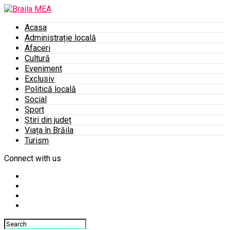
Acasa
Administrație locală
Afaceri
Cultură
Eveniment
Exclusiv
Politică locală
Social
Sport
Știri din județ
Viața în Brăila
Turism
Connect with us