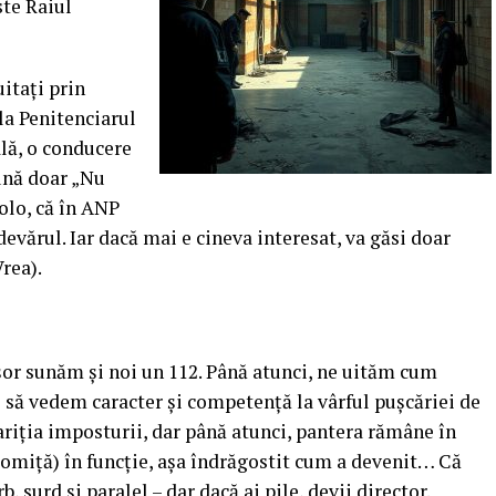
ste Raiul
uitați prin
la Penitenciarul
ală, o conducere
pună doar „Nu
colo, că în ANP
evărul. Iar dacă mai e cineva interesat, va găsi doar
rea).
or sunăm și noi un 112. Până atunci, ne uităm cum
o să vedem caracter și competență la vârful pușcăriei de
riția imposturii, dar până atunci, pantera rămâne în
(Tomiță) în funcție, așa îndrăgostit cum a devenit… Că
, surd și paralel – dar dacă ai pile, devii director.