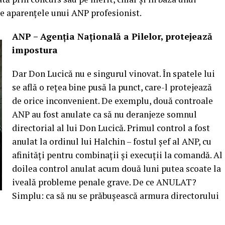
ze aparențele unui ANP profesionist.
ANP – Agenția Națională a Pilelor, protejează
impostura
Dar Don Lucică nu e singurul vinovat. În spatele lui
se află o rețea bine pusă la punct, care-l protejează
de orice inconvenient. De exemplu, două controale
ANP au fost anulate ca să nu deranjeze somnul
directorial al lui Don Lucică. Primul control a fost
anulat la ordinul lui Halchin – fostul șef al ANP, cu
afinități pentru combinații și execuții la comandă. Al
doilea control anulat acum două luni putea scoate la
iveală probleme penale grave. De ce ANULAT?
Simplu: ca să nu se prăbușească armura directorului