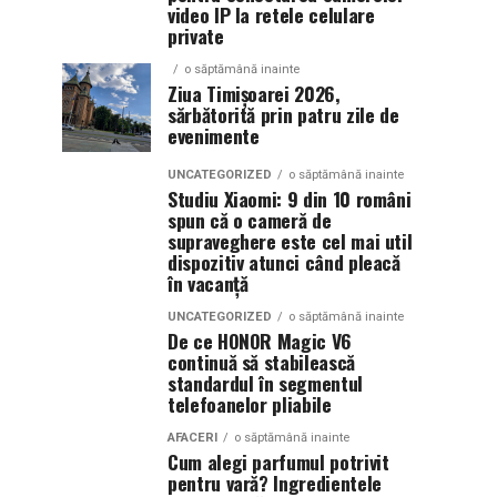
video IP la retele celulare
private
o săptămână inainte
Ziua Timișoarei 2026,
sărbătorită prin patru zile de
evenimente
UNCATEGORIZED
o săptămână inainte
Studiu Xiaomi: 9 din 10 români
spun că o cameră de
supraveghere este cel mai util
dispozitiv atunci când pleacă
în vacanță
UNCATEGORIZED
o săptămână inainte
De ce HONOR Magic V6
continuă să stabilească
standardul în segmentul
telefoanelor pliabile
AFACERI
o săptămână inainte
Cum alegi parfumul potrivit
pentru vară? Ingredientele