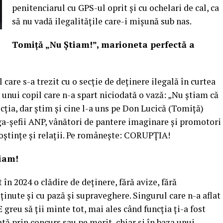
penitenciarul cu GPS-ul oprit și cu ochelari de cal, ca
să nu vadă ilegalitățile care-i mișună sub nas.
Tomiță „Nu Știam!”, marioneta perfectă a
 care s-a trezit cu o secție de deținere ilegală în curtea
a unui copil care n-a spart niciodată o vază: „Nu știam că
cția, dar știm și cine l-a uns pe Don Lucică (Tomiță)
ga-șefii ANP, vânători de pantere imaginare și promotori
oștințe și relații. Pe românește: CORUPȚIA!
tiam!
 în 2024 o clădire de deținere, fără avize, fără
ținute și cu pază și supraveghere. Singurul care n-a aflat
E greu să ții minte tot, mai ales când funcția ți-a fost
gată prin concurs sau pe merit, chiar și în baza unui