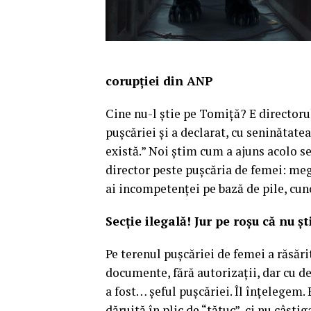
corupției din ANP
Cine nu-l știe pe Tomiță? E directorul
pușcăriei și a declarat, cu seninătate
există.” Noi știm cum a ajuns acolo se
director peste pușcăria de femei: me
ai incompetenței pe bază de pile, cun
Secție ilegală! Jur pe roșu că nu ș
Pe terenul pușcăriei de femei a răsărit
documente, fără autorizații, dar cu de
a fost… șeful pușcăriei. Îl înțelegem. 
dăruită în plic de “tătuc”, ci nu câști