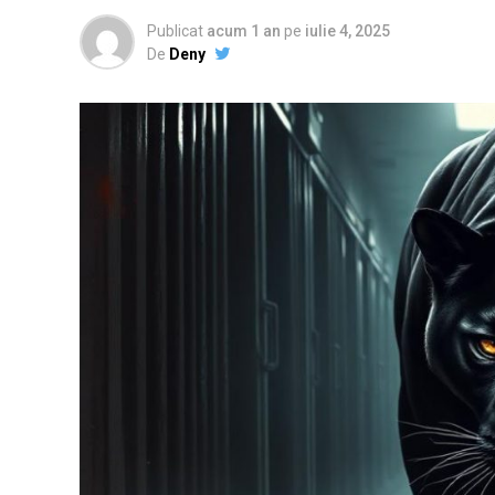
Publicat
acum 1 an
pe
iulie 4, 2025
De
Deny