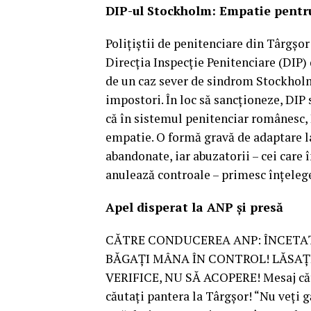
DIP-ul Stockholm: Empatie pentru
Polițiștii de penitenciare din Târgșor
Direcția Inspecție Penitenciare (DIP) 
de un caz sever de sindrom Stockholm.
impostori. În loc să sancționeze, DIP 
că în sistemul penitenciar românesc, 
empatie. O formă gravă de adaptare la
abandonate, iar abuzatorii – cei care
anulează controale – primesc înțeleg
Apel disperat la ANP și presă
CĂTRE CONDUCEREA ANP: ÎNCETAȚ
BĂGAȚI MÂNA ÎN CONTROL! LĂSAȚI
VERIFICE, NU SĂ ACOPERE! Mesaj căt
căutați pantera la Târgșor! “Nu veți gă