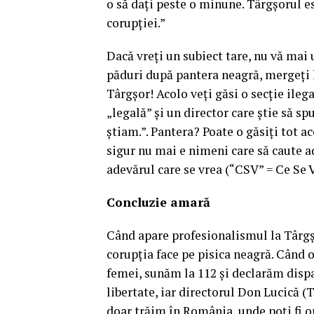
o să dați peste o minune. Târgșorul e
corupției.”
Dacă vreți un subiect tare, nu vă mai 
păduri după pantera neagră, mergeți 
Târgșor! Acolo veți găsi o secție ileg
„legală” și un director care știe să s
știam.”. Pantera? Poate o găsiți tot a
sigur nu mai e nimeni care să caute ad
adevărul care se vrea (“CSV” = Ce Se V
Concluzie amară
Când apare profesionalismul la Târgș
corupția face pe pisica neagră. Când 
femei, sunăm la 112 și declarăm dispa
libertate, iar directorul Don Lucică 
doar trăim în România, unde poți fi orb