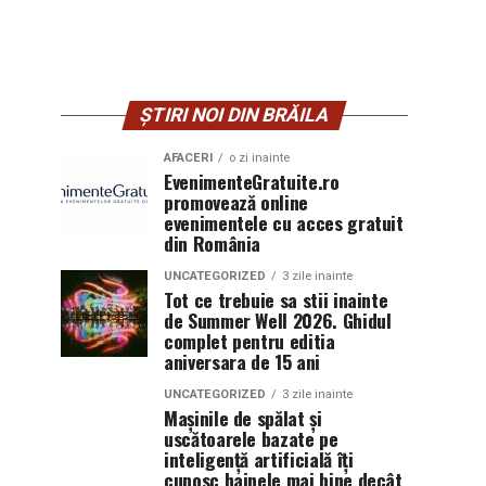
ȘTIRI NOI DIN BRĂILA
AFACERI
o zi inainte
EvenimenteGratuite.ro
promovează online
evenimentele cu acces gratuit
din România
UNCATEGORIZED
3 zile inainte
Tot ce trebuie sa stii inainte
de Summer Well 2026. Ghidul
complet pentru editia
aniversara de 15 ani
UNCATEGORIZED
3 zile inainte
Mașinile de spălat și
uscătoarele bazate pe
inteligență artificială îți
cunosc hainele mai bine decât