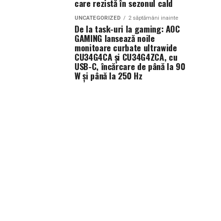
care rezistă în sezonul cald
UNCATEGORIZED
2 săptămâni inainte
De la task-uri la gaming: AOC
GAMING lansează noile
monitoare curbate ultrawide
CU34G4CA și CU34G4ZCA, cu
USB-C, încărcare de până la 90
W și până la 250 Hz