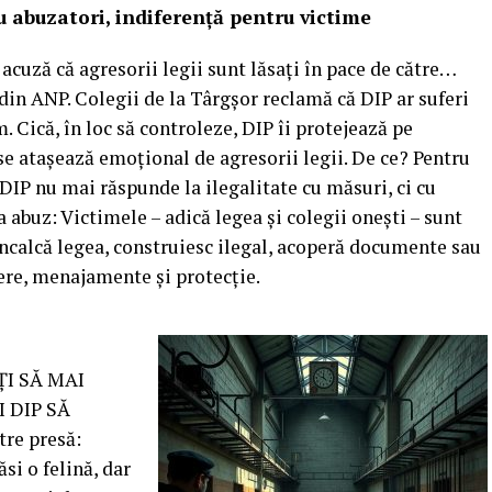
 abuzatori, indiferență pentru victime
 acuză că agresorii legii sunt lăsați în pace de către…
din ANP. Colegii de la Târgșor reclamă că DIP ar suferi
 Cică, în loc să controleze, DIP îi protejează pe
se atașează emoțional de agresorii legii. De ce? Pentru
DIP nu mai răspunde la ilegalitate cu măsuri, ci cu
 abuz: Victimele – adică legea și colegii onești – sunt
 încalcă legea, construiesc ilegal, acoperă documente sau
ere, menajamente și protecție.
I SĂ MAI
 DIP SĂ
re presă:
si o felină, dar