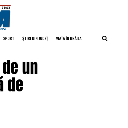
SPORT
ȘTIRI DIN JUDEȚ
VIAȚA ÎN BRĂILA
 de un
ă de