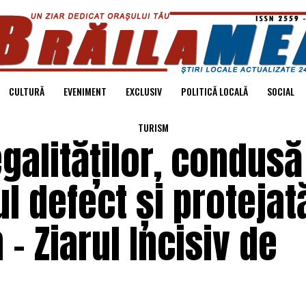
CULTURĂ
EVENIMENT
EXCLUSIV
POLITICĂ LOCALĂ
SOCIAL
TURISM
egalităților, condusă
l defect și protejat
– Ziarul Incisiv de