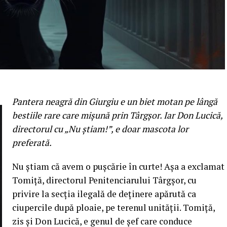
Pantera neagră din Giurgiu e un biet motan pe lângă
bestiile rare care mișună prin Târgșor. Iar Don Lucică,
directorul cu „Nu știam!”, e doar mascota lor
preferată.
Nu știam că avem o pușcărie în curte! Așa a exclamat
Tomiță, directorul Penitenciarului Târgșor, cu
privire la secția ilegală de deținere apărută ca
ciupercile după ploaie, pe terenul unității. Tomiță,
zis și Don Lucică, e genul de șef care conduce