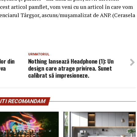
acest articol pamflet, vom veni cu un articol în care vom
tenciarul Târgșor, ascuns/mușamalizat de ANP. (Cerasela
URMATORUL
lor din
Nothing lansează Headphone (1): Un
ova
design care atrage privirea. Sunet
calibrat să impresioneze.
ITI RECOMANDAM