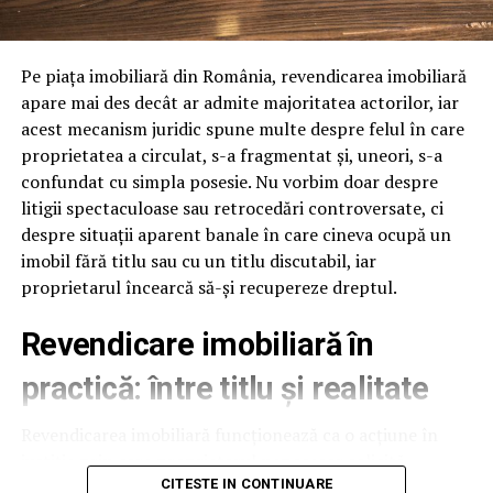
PUBLICAȚIA
INCISIVDEPRAHOVA.RO
PUNE LA
delicate
DISPOZIȚIA PERSOANELOR INTERESATE DREPTUL LA
REPLICA PRIN INTERMEDIUL URMĂTORULUI EMAIL:
Suprafetele delicate includ lentilele camerelor, senzorii,
Pe piața imobiliară din România, revendicarea imobiliară
plasticul negru lucios si zonele cu vopsea mata. Spuma
apare mai des decât ar admite majoritatea actorilor, iar
INCISIV.NATIONAL@GMAIL.COM
buna are pH neutru sau usor alcalin si nu ataca aceste
acest mecanism juridic spune multe despre felul în care
suprafete. Jetul de clatire trebuie sa fie la presiune
proprietatea a circulat, s-a fragmentat și, uneori, s-a
…..
medie, nu maxima, pentru a nu forta apa sub capace.
confundat cu simpla posesie. Nu vorbim doar despre
Foloseste duze evazate la clatire, care distribuie apa
DGEP ÎN DERIVĂ: UN SUBCOMISAR DENUNȚĂ MAFIA
litigii spectaculoase sau retrocedări controversate, ci
uniform, fara presiune directionata. Aceste setari sunt
GRADELOR
despre situații aparent banale în care cineva ocupă un
usor de implementat si reduc semnificativ riscul de
imobil fără titlu sau cu un titlu discutabil, iar
PRIMA
reclamatii pe caroserie delicata.
proprietarul încearcă să-și recupereze dreptul.
PROIECTE FANTOMĂ ȘI AMENINȚĂRI MAFIOTICE
Viteza programului in regim
Revendicare imobiliară în
ARTICOLE PE ACEIASI TEMA:
PRIMA
touchless
practică: între titlu și realitate
URMATORUL
Cine decide, cine profită, cine suferă? Experimente fără
date, doar fumigene bugetare – Ziarul Incisiv de
Un program touchless complet dureaza 5-8 minute:
Revendicarea imobiliară funcționează ca o acțiune în
Prahova
prespalare 1 minut, spuma activa 3-4 minute, clatire 1
justiție prin care proprietarul neposesor solicită
minut, ceara optionala 30 secunde. Fata de un program
NU RATATI
restituirea bunului de la posesorul neproprietar. Simplu
CITESTE IN CONTINUARE