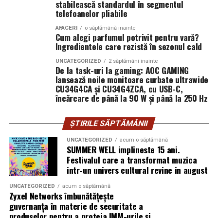
stabilească standardul în segmentul
Mobilitate:
roți tip off-road pentru deplasare
intervenit timp de peste 15 ani.
telefoanelor pliabile
pe teren accidentat
AFACERI
o săptămână inainte
Când decide să vândă terenul, descoperă că altcineva îl
Cum alegi parfumul potrivit pentru vară?
revendică.
Ingredientele care rezistă în sezonul cald
Configurația conectică a fost dimensionată conform cerințelor
UNCATEGORIZED
2 săptămâni inainte
Nu mai e doar o discuție despre acte. Devine o analiză a
beneficiarului. La cerere, modelul poate fi extins cu prize
De la task-uri la gaming: AOC GAMING
comportamentului în timp. Instanța cântărește
lansează noile monitoare curbate ultrawide
suplimentare, sisteme de iluminat exterior, monitorizare la
CU34G4CA și CU34G4ZCA, cu USB-C,
pasivitatea proprietarului versus acțiunile concrete ale
distanță și conectivitate GSM.
încărcare de până la 90 W și până la 250 Hz
posesorului.
Procedura în instanță: ritm și
Gama completă: de la 3 metri la 12 metri
ȘTIRILE SĂPTĂMÂNII
lungime container
UNCATEGORIZED
acum o săptămână
blocaje
SUMMER WELL implineste 15 ani.
Modelul livrat către beneficiar reprezintă varianta de intrare a
Festivalul care a transformat muzica
Procesele de revendicare nu se rezolvă rapid. Dosarele
intr-un univers cultural revine in august
centrale fotovoltaice
gamei UZINEX. Producătorul oferă
includ expertize, martori, verificări cadastrale.
mobile
în configurații adaptate volumului de consum al fiecărui
UNCATEGORIZED
acum o săptămână
Termenele se întind.
Zyxel Networks îmbunătățește
client, de la modelul compact până la containerul industrial 40 ft.
guvernanța în materie de securitate a
În unele cazuri, litigiul durează ani.
produselor pentru a proteja IMM-urile și
La capătul superior al gamei, containerul de 12 metri lungime