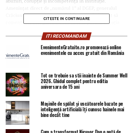
abuzuri, corupție și incompetență în instituție.
Amenințat direct de „numărul 1” al DGEP, generalul
Crăciun Dănuț, pentru simplul fapt că a îndrăznit să
CITESTE IN CONTINUARE
comenteze, Georgescu a decis să facă publică situația
dezastruoasă din interior.
ITI RECOMANDAM
„Instituția nu mai e condusă de
EvenimenteGratuite.ro promovează online
evenimentele cu acces gratuit din România
Director, ci de Generalul Crăciun”
Potrivit subcomisarului Georgescu, directorul general al
DGEP a pierdut controlul instituției, aceasta fiind
Tot ce trebuie sa stii inainte de Summer Well
condusă, în realitate, de generalul Crăciun Dănuț. Acesta
2026. Ghidul complet pentru editia
aniversara de 15 ani
din urmă, „și-a luat” Steaua de general și controlează
totul, impunându-și propria viziune asupra instituției.
Mașinile de spălat și uscătoarele bazate pe
Comisia de „inventariere”: O
inteligență artificială îți cunosc hainele mai
bine decât tine
tentativă de a arunca toată
răspunderea pe spatele
Cum a transformat Nicușor Dan o notă de