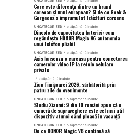
UNCATEGORIZED
o săptămână inainte
hotar nu mai e doar o trasare pe hârtie — devine probă
Care este diferența dintre un brand
Specificații tehnice principale:
în instanță.
coreean și unul european? Și de ce Geek &
Gorgeous a împrumutat trăsături coreene
Panouri fotovoltaice instalate:
24 kW
Când intervine uzucapiunea
UNCATEGORIZED
o săptămână inainte
Dincolo de capacitatea bateriei: cum
Sistem de stocare:
52 kWh baterii LiFePO4
regândește HONOR Magic V6 autonomia
Posesorul nu rămâne fără apărare. Uneori, chiar câștigă.
unui telefon pliabil
Invertor hibrid:
24 kW
Uzucapiunea permite dobândirea proprietății prin
UNCATEGORIZED
o săptămână inainte
Axis lanseaza o carcasa pentru conectarea
Dimensiune container transport:
posesie îndelungată, dacă sunt îndeplinite anumite
3 × 2,5
camerelor video IP la retele celulare
condiții: posesie continuă, publică, pașnică și sub nume
metri
private
de proprietar.
Lungime panouri desfășurate:
~60 metri
o săptămână inainte
Ziua Timișoarei 2026, sărbătorită prin
Aici apar conflictele cele mai sensibile.
liniari
patru zile de evenimente
Conectică:
priză 220 V monofazic, priză
Scenariu: teren „lucrat” de ani de zile
UNCATEGORIZED
o săptămână inainte
Studiu Xiaomi: 9 din 10 români spun că o
380 V trifazic, priză încărcare auto electric
cameră de supraveghere este cel mai util
La marginea unui oraș în expansiune, un teren agricol a
dispozitiv atunci când pleacă în vacanță
Climatizare:
aer condiționat integrat pentru
fost folosit constant de un mic antreprenor local. L-a
împrejmuit. L-a cultivat. A investit în irigații.
UNCATEGORIZED
o săptămână inainte
menținerea bateriilor la temperatură optimă
De ce HONOR Magic V6 continuă să
Proprietarul din acte locuiește în străinătate și nu a