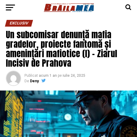
EXCLUSIV
Un subcomisar denunță mafia
gradelor, proiecte fantomă și
amenințări mafiotice (I) – Ziarul
Incisiv de Prahova
Publicat
acum 1 an
pe
iulie 24, 2025
De
Deny