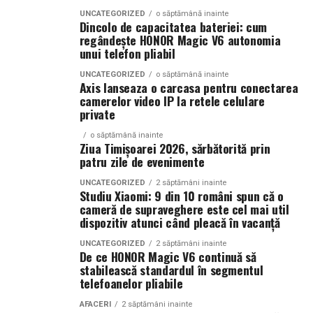
reacționează exact în momentele în care aveți cea mai
Zone deservite: Rahova, Calea Rahovei, Mihail Sebastian,
UNCATEGORIZED
o săptămână inainte
mare nevoie de stabilitate. Iar în trafic, o reacție
Dincolo de capacitatea bateriei: cum
Mărgeanului, 13 Septembrie, Panduri, Uranus, Dealul
previzibilă valorează mai mult decât orice economie
regândește HONOR Magic V6 autonomia
Spirii, Drumul Sării, Antiaeriană și Cotroceni.
făcută pe grabă.
unui telefon pliabil
UNCATEGORIZED
o săptămână inainte
LIVRARE PIZZA SECTOR 3
Sursa foto:
https://davanti-tyres.com/
Axis lanseaza o carcasa pentru conectarea
camerelor video IP la retele celulare
private
Zone deservite: Dristor, Baba Novac, Nerva Traian,
Octavian Goga, Energeticienilor, Vitan, Vitan-Bârzești și
o săptămână inainte
Ziua Timișoarei 2026, sărbătorită prin
Calea Vitan Foișorului.
patru zile de evenimente
UNCATEGORIZED
2 săptămâni inainte
Studiu Xiaomi: 9 din 10 români spun că o
DE CE ALEG CLIENȚII PIZZERIA IZA?
cameră de supraveghere este cel mai util
dispozitiv atunci când pleacă în vacanță
• Ingrediente proaspete și atent selecționate
• Sortimente variate pentru toate preferințele
UNCATEGORIZED
2 săptămâni inainte
De ce HONOR Magic V6 continuă să
• Rețete clasice și speciale
stabilească standardul în segmentul
• Pizza preparată la comandă
telefoanelor pliabile
• Oferte avantajoase pentru grupuri și familii
AFACERI
2 săptămâni inainte
• Livrare rapidă în Sectorul 4, Sectorul 5 și Sectorul 3