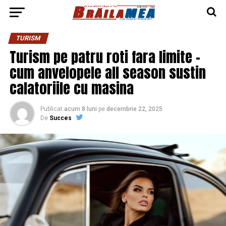
TURISM
Turism pe patru roti fara limite –
cum anvelopele all season sustin
calatoriile cu masina
Publicat
acum 8 luni
pe
decembrie 22, 2025
De
Succes