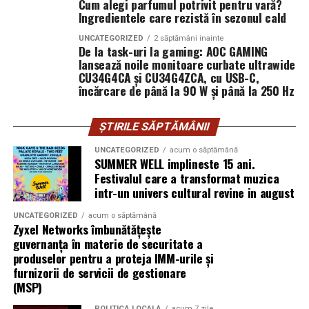
Cum alegi parfumul potrivit pentru vară?
• Raport excelent între preț și calitate
Ingredientele care rezistă în sezonul cald
UNCATEGORIZED
2 săptămâni inainte
Pizzeria IZA
– pizza pe gustul tău, livrată rapid în
De la task-uri la gaming: AOC GAMING
Sectorul 4, Sectorul 5 și Sectorul 3.
lansează noile monitoare curbate ultrawide
CU34G4CA și CU34G4ZCA, cu USB-C,
încărcare de până la 90 W și până la 250 Hz
(Publicitate)
ȘTIRILE SĂPTĂMÂNII
UNCATEGORIZED
acum o săptămână
SUMMER WELL implineste 15 ani.
Festivalul care a transformat muzica
intr-un univers cultural revine in august
UNCATEGORIZED
acum o săptămână
Zyxel Networks îmbunătățește
guvernanța în materie de securitate a
produselor pentru a proteja IMM-urile și
furnizorii de servicii de gestionare
(MSP)
POLITICĂ LOCALĂ
acum 7 zile