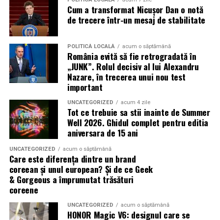
Cum a transformat Nicușor Dan o notă
de trecere într-un mesaj de stabilitate
POLITICĂ LOCALĂ
acum o săptămână
România evită să fie retrogradată în
„JUNK”. Rolul decisiv al lui Alexandru
Nazare, în trecerea unui nou test
important
UNCATEGORIZED
acum 4 zile
Tot ce trebuie sa stii inainte de Summer
Well 2026. Ghidul complet pentru editia
aniversara de 15 ani
UNCATEGORIZED
acum o săptămână
Care este diferența dintre un brand
coreean și unul european? Și de ce Geek
& Gorgeous a împrumutat trăsături
coreene
UNCATEGORIZED
acum o săptămână
HONOR Magic V6: designul care se