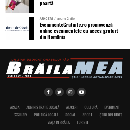
poartă
AFACERI
acum 2 zile
EvenimenteGratuite.ro promovează
online evenimentele cu acces gratuit
din România
ACASA
ADMINISTRAȚIE LOCALĂ
AFACERI
CULTURĂ
EVENIMENT
EXCLUSIV
POLITICĂ LOCALĂ
SOCIAL
SPORT
ȘTIRI DIN JUDEȚ
VIAȚA ÎN BRĂILA
TURISM