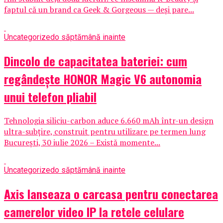
faptul că un brand ca Geek & Gorgeous — deși pare...
Uncategorized
o săptămână inainte
Dincolo de capacitatea bateriei: cum
regândește HONOR Magic V6 autonomia
unui telefon pliabil
Tehnologia siliciu-carbon aduce 6.660 mAh într-un design
ultra-subțire, construit pentru utilizare pe termen lung
București, 30 iulie 2026 – Există momente...
Uncategorized
o săptămână inainte
Axis lanseaza o carcasa pentru conectarea
camerelor video IP la retele celulare