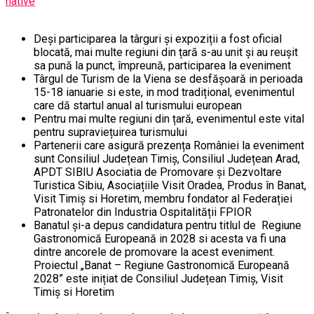
native
Deși participarea la târguri și expoziții a fost oficial
blocată, mai multe regiuni din țară s-au unit și au reușit
sa pună la punct, împreună, participarea la eveniment
Târgul de Turism de la Viena se desfășoară in perioada
15-18 ianuarie si este, in mod tradițional, evenimentul
care dă startul anual al turismului european
Pentru mai multe regiuni din țară, evenimentul este vital
pentru supraviețuirea turismului
Partenerii care asigură prezența României la eveniment
sunt Consiliul Județean Timiș, Consiliul Județean Arad,
APDT SIBIU Asociatia de Promovare și Dezvoltare
Turistica Sibiu, Asociațiile Visit Oradea, Produs în Banat,
Visit Timiș si Horetim, membru fondator al Federației
Patronatelor din Industria Ospitalității FPIOR
Banatul și-a depus candidatura pentru titlul de Regiune
Gastronomică Europeană in 2028 si acesta va fi una
dintre ancorele de promovare la acest eveniment.
Proiectul „Banat – Regiune Gastronomică Europeană
2028” este inițiat de Consiliul Județean Timiș, Visit
Timiș si Horetim