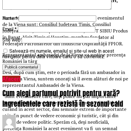
pentru noi cât și pentru țara noastră. ” (
Corina Macri,
Președinte Horetim și vicepreședinte FPIOR
).
Partenerii care asigură prezența României la evenimentul
Nume
*
de la Viena sunt: Consiliul Județean Timiș, Consiliul
Email
*
Județean Arad, Asociațiile Visit Oradea, APDT SIBIU Produs
în Banat, Visit Timiș si Horetim, membru fondator al
Site web
Federației Patronatelor din Industria Ospitalității FPIOR.
Salvează-mi numele, emailul și site-ul web în acest
Reprezentantul ambasadei de la Viena va susține prezența
navigator pentru data viitoare când o să comentez.
României la târg
Desi, după cum știm, este o perioada fără un ambasador in
funcție la Viena, suntem onorați să îl avem alături de noi pe
Afaceri
reprezentantul Ambasadei de la Viena.
Cum alegi parfumul potrivit pentru vară?
“Sunt evenimente care, deși poate nu par importante
Ingredientele care rezistă în sezonul cald
pentru cei din afara domeniului sau pentru cei veniți de
curând în acest sector, dau semnale extrem de importante
atât din punct de vedere economic și turistic, cât și din
punct de vedere politic. Sperăm că, deși neoficială,
prezența României la acest eveniment va fi un semnal