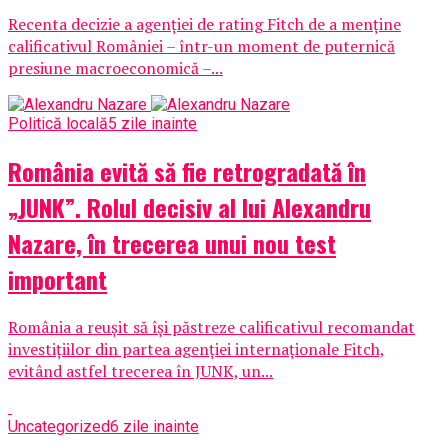
Recenta decizie a agenției de rating Fitch de a menține
calificativul României – într-un moment de puternică
presiune macroeconomică –...
Politică locală
5 zile inainte
România evită să fie retrogradată în
„JUNK”. Rolul decisiv al lui Alexandru
Nazare, în trecerea unui nou test
important
România a reușit să își păstreze calificativul recomandat
investițiilor din partea agenției internaționale Fitch,
evitând astfel trecerea în JUNK, un...
Uncategorized
6 zile inainte