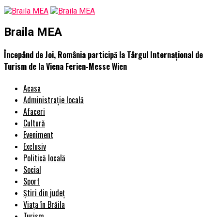
Braila MEA
Începând de Joi, România participă la Târgul Internațional de
Turism de la Viena Ferien-Messe Wien
Acasa
Administrație locală
Afaceri
Cultură
Eveniment
Exclusiv
Politică locală
Social
Sport
Știri din județ
Viața în Brăila
Turism