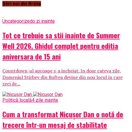
Știri noi din Brăila
Uncategorized
o zi inainte
Tot ce trebuie sa stii inainte de Summer
Well 2026. Ghidul complet pentru editia
aniversara de 15 ani
Countdown-ul aproape s-a incheiat. In doar cateva zile,
Domeniul Stirbey din Buftea devine din nou locul in care
zeci de...
Politică locală
4 zile inainte
Cum a transformat Nicușor Dan o notă de
trecere într-un mesaj de stabilitate