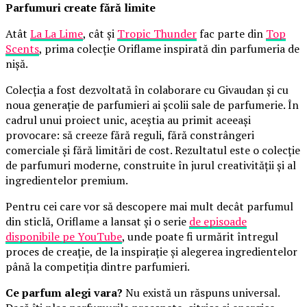
Parfumuri create fără limite
Atât
La La Lime
, cât și
Tropic Thunder
fac parte din
Top
Scents
, prima colecție Oriflame inspirată din parfumeria de
nișă.
Colecția a fost dezvoltată în colaborare cu Givaudan și cu
noua generație de parfumieri ai școlii sale de parfumerie. În
cadrul unui proiect unic, aceștia au primit aceeași
provocare: să creeze fără reguli, fără constrângeri
comerciale și fără limitări de cost. Rezultatul este o colecție
de parfumuri moderne, construite în jurul creativității și al
ingredientelor premium.
Pentru cei care vor să descopere mai mult decât parfumul
din sticlă, Oriflame a lansat și o serie
de episoade
disponibile pe YouTube
, unde poate fi urmărit întregul
proces de creație, de la inspirație și alegerea ingredientelor
până la competiția dintre parfumieri.
Ce parfum alegi vara?
Nu există un răspuns universal.