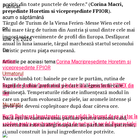
pozitiv din toate punctele de vedere.” (
Corina Macri,
Publicat
președinte Horetim si vicepreședinte FPIOR
).
acum o săptămână
Târgul de Turism de la Viena Ferien-Messe Wien este cel
pe
mai mare târg de turism din Austria și unul dintre cele mai
importante evenimente de profil din Europa. Desfășurat
iulie 29, 2026
anual în luna ianuarie, târgul marchează startul sezonului
turistic pentru piața europeană.
De
native
Articole pe aceiasi tema:
Corina Macri
președinte Horetim si
vicepreședinte FPIOR
Urmatorul
Vara schimbă tot: hainele pe care le purtăm, rutina de
Raport de Analiză Corporativă și Industrială: Ecosistemul UZINEX din
îngrijire și chiar parfumul pe care îl alegem în fiecare
dimineață. Temperaturile ridicate influențează modul în
Iași
care un parfum evoluează pe piele, iar aromele intense și
Nu ratati
grele pot deveni copleșitoare după doar câteva ore.
North Bucharest Investments: cerere solidă la început de an și stoc în
Dacă ești în căutarea unui parfum pentru sezonul cald,
scădere pentru apartamentele gata de mutare în nordul Bucureștiului
secretul nu este să alegi neapărat un parfum mai puternic,
ci unul construit în jurul ingredientelor potrivite.