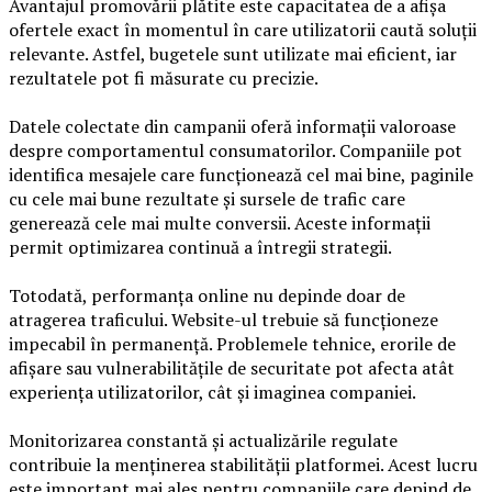
Avantajul promovării plătite este capacitatea de a afișa
ofertele exact în momentul în care utilizatorii caută soluții
relevante. Astfel, bugetele sunt utilizate mai eficient, iar
rezultatele pot fi măsurate cu precizie.
Datele colectate din campanii oferă informații valoroase
despre comportamentul consumatorilor. Companiile pot
identifica mesajele care funcționează cel mai bine, paginile
cu cele mai bune rezultate și sursele de trafic care
generează cele mai multe conversii. Aceste informații
permit optimizarea continuă a întregii strategii.
Totodată, performanța online nu depinde doar de
atragerea traficului. Website-ul trebuie să funcționeze
impecabil în permanență. Problemele tehnice, erorile de
afișare sau vulnerabilitățile de securitate pot afecta atât
experiența utilizatorilor, cât și imaginea companiei.
Monitorizarea constantă și actualizările regulate
contribuie la menținerea stabilității platformei. Acest lucru
este important mai ales pentru companiile care depind de