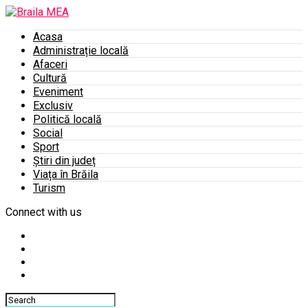
Acasa
Administrație locală
Afaceri
Cultură
Eveniment
Exclusiv
Politică locală
Social
Sport
Știri din județ
Viața în Brăila
Turism
Connect with us