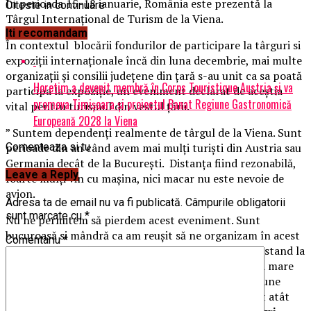
În perioada 15-18 ianuarie, România este prezentă la
Citeste in continuare
Târgul Internațional de Turism de la Viena.
Iti recomandam
În contextul blocării fondurilor de participare la târguri si
expoziții internaționale încă din luna decembrie, mai multe
organizații și consilii județene din țară s-au unit ca sa poată
Horetim a devenit membră în Corps Touristique Austria și va
participa la expoziție, un eveniment declarat de aceștia
promova Timișoara și proiectul Banat Regiune Gastronomică
vital pentru turismul din vestul țării.
Europeană 2028 la Viena
” Suntem dependenți realmente de târgul de la Viena. Sunt
Comenteaza si tu
perioade din an când avem mai mulți turiști din Austria sau
Germania decât de la București. Distanța fiind rezonabilă,
Leave a Reply
foarte mulți vin cu mașina, nici macar nu este nevoie de
avion.
Adresa ta de email nu va fi publicată.
Câmpurile obligatorii
sunt marcate cu
*
Nu ne permitem să pierdem acest eveniment. Sunt
bucuroasă si mândră ca am reușit să ne organizam în acest
Comentariu
*
fel și pot să confirm că fiecare dintre colegii mei de stand la
această expoziție va reprezenta România cu cea mai mare
dragoste și responsabilitate. Proiectul Banat – Regiune
Gastronomică Europeană este extrem de important atât