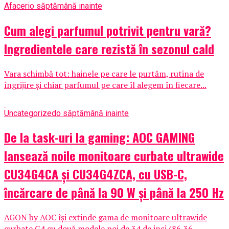
Afaceri
o săptămână inainte
Cum alegi parfumul potrivit pentru vară?
Ingredientele care rezistă în sezonul cald
Vara schimbă tot: hainele pe care le purtăm, rutina de
îngrijire și chiar parfumul pe care îl alegem în fiecare...
Uncategorized
o săptămână inainte
De la task-uri la gaming: AOC GAMING
lansează noile monitoare curbate ultrawide
CU34G4CA și CU34G4ZCA, cu USB-C,
încărcare de până la 90 W și până la 250 Hz
AGON by AOC își extinde gama de monitoare ultrawide
curbate G4 cu două modele noi de 34 de inci (86,36...