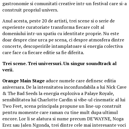
gastronomie si comunitati creative intr-un festival care si-a
construit propriul univers.
Anul acesta, peste 20 de artisti, trei scene si o serie de
experiente curatoriate transforma fiecare colt al
domeniului intr-un spatiu cu identitate proprie. Nu este
doar despre cine urca pe scena, ci despre atmosfera dintre
concerte, descoperirile intamplatoare si energia colectiva
care face ca fiecare editie sa fie diferita.
Trei scene. Trei universuri. Un singur soundtrack al
verii.
Orange Main Stage
aduce numele care definesc editia
aniversara. De la intensitatea inconfundabila a lui Nick Cave
& The Bad Seeds la energia exploziva a Palaye Royale,
sensibilitatea lui Charlotte Cardin si vibe-ul cinematic al lui
Two Feet, scena principala propune un line-up construit
pentru momente care raman cu tine mult dupa ultimul
encore. Lor li se alatura si nume precum DE’WAYNE, Noga
Erez sau Jalen Ngonda, trei dintre cele mai interesante voci