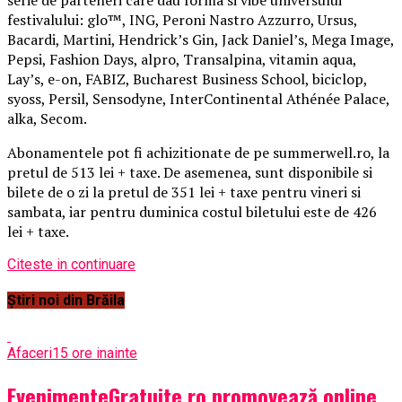
festivalului: glo™, ING, Peroni Nastro Azzurro, Ursus,
Bacardi, Martini, Hendrick’s Gin, Jack Daniel’s, Mega Image,
Pepsi, Fashion Days, alpro, Transalpina, vitamin aqua,
Lay’s, e-on, FABIZ, Bucharest Business School, biciclop,
syoss, Persil, Sensodyne, InterContinental Athénée Palace,
alka, Secom.
Abonamentele pot fi achizitionate de pe summerwell.ro, la
pretul de 513 lei + taxe. De asemenea, sunt disponibile si
bilete de o zi la pretul de 351 lei + taxe pentru vineri si
sambata, iar pentru duminica costul biletului este de 426
lei + taxe.
Citeste in continuare
Știri noi din Brăila
Afaceri
15 ore inainte
EvenimenteGratuite.ro promovează online