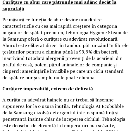
Curățare cu abur care pătrunde mai adânc decât la
suprafață
Pe măsură ce funcția de abur devine una dintre
caracteristicile cu cea mai rapidă creștere în categoria
mașinilor de spălat premium, tehnologia Hygiene Steam de
la Samsung oferă o curățare cu adevărat revoluționară.
Aburul este eliberat direct în tambur, pătrunzând în fibrele
țesăturilor pentru a elimina până la 99,9% din bacterii,
inactivând totodată alergenii proveniți de la acarienii din
praful de casă, polen, părul animalelor de companie și
ciuperci: amenințările invizibile pe care un ciclu standard
de spălare pur și simplu nu le poate elimina.
Curățare impecabilă, extrem de delicată
A curăța cu adevărat hainele nu ar trebui să însemne
supunerea lor la o uzură inutilă. Tehnologia AI Ecobubble
de la Samsung dizolvă detergentul într-o spumă fină și
penetrantă înainte chiar de începerea ciclului. Tehnologia
este deosebit de eficientă la temperaturi mai scăzute,