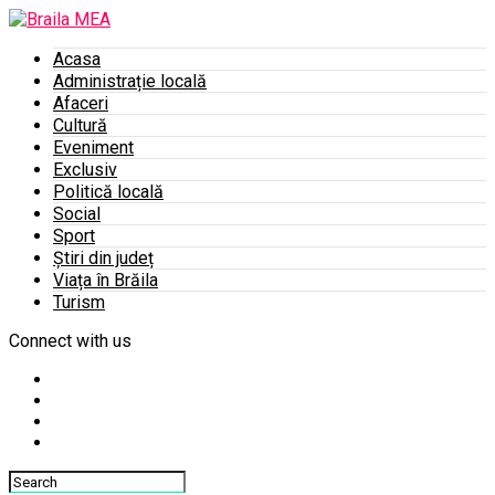
Acasa
Administrație locală
Afaceri
Cultură
Eveniment
Exclusiv
Politică locală
Social
Sport
Știri din județ
Viața în Brăila
Turism
Connect with us