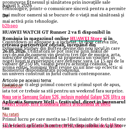
promoveze fitnessul și sănătatea prin inovațiile sale
august 5, 2026
tehnologice, printr-o comunicare sinceră pentru a permite
mai multor oameni să se bucure de o viață mai sănătoasă și
De
mai activă prin tehnologie.
b2bseo
HUAWEI WATCH GT Runner 2 va fi disponibil în
România în magazinul online
HUAWEI Store
și în
Countdown-ul aproape s-a incheiat. In doar cateva zile,
rețeaua partenerilor oficiali, începând din
Domeniul Stirbey din Buftea devine din nou locul in care
26.03.2026.
Utilizatorii se pot înscrie prin linkul de
zeci de mii de oameni vin pentru trei zile de muzica, arta,
subscribe dedicat, urmând să primească un voucher în
nopti lungi si experiente care definesc vara. La 15 ani de la
valoare de 250 lei, valabil pentru achiziția ceasului, la
prima editie, Summer Well revine cu un line-up eclectic si
momentul disponibilității produsului.
un univers construit in jurul culturii contemporane.
Articole pe aceiasi tema:
Inainte sa-ti alegi primul concert si primul spot de apus,
Urmatorul
iata tot ce trebuie sa stii pentru un weekend fara surprize.
Noua serie Samsung Galaxy S26, inclusiv modelul Galaxy S26 Ultra cu
Aplica
t
ia Summer Well
– festivalul, direct in buzunarul
Privacy Display, este disponibilă pentru precomandă pe eMAG
tau
Nu ratati
Primul lucru pe care merita sa-l faci inainte de festival este
TCL o felicită pe Eileen Gu pentru performanța istorică de la Milano
sa descarci aplicatia Summer Well, disponibila in App Store