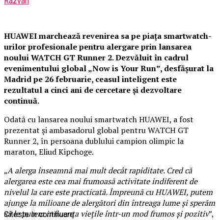
Razvan
HUAWEI marchează revenirea sa pe piața smartwatch-
urilor profesionale pentru alergare prin lansarea
noului WATCH GT Runner 2. Dezvăluit în cadrul
evenimentului global „Now is Your Run”, desfășurat la
Madrid pe 26 februarie, ceasul inteligent este
rezultatul a cinci ani de cercetare și dezvoltare
continuă.
Odată cu lansarea noului smartwatch HUAWEI, a fost
prezentat și ambasadorul global pentru WATCH GT
Runner 2, în persoana dublului campion olimpic la
maraton, Eliud Kipchoge.
„
A alerga înseamnă mai mult decât rapiditate. Cred că
alergarea este cea mai frumoasă activitate indiferent de
nivelul la care este practicată. Împreună cu HUAWEI, putem
ajunge la milioane de alergători din întreaga lume și sperăm
să le putem influența viețile într-un mod frumos și pozitiv
”,
Citeste in continuare