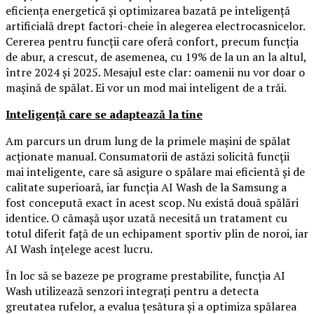
eficiența energetică și optimizarea bazată pe inteligență
artificială drept factori-cheie în alegerea electrocasnicelor.
Cererea pentru funcții care oferă confort, precum funcția
de abur, a crescut, de asemenea, cu 19% de la un an la altul,
între 2024 și 2025. Mesajul este clar: oamenii nu vor doar o
mașină de spălat. Ei vor un mod mai inteligent de a trăi.
Inteligență care se adaptează la tine
Am parcurs un drum lung de la primele mașini de spălat
acționate manual. Consumatorii de astăzi solicită funcții
mai inteligente, care să asigure o spălare mai eficientă și de
calitate superioară, iar funcția AI Wash de la Samsung a
fost concepută exact în acest scop. Nu există două spălări
identice. O cămașă ușor uzată necesită un tratament cu
totul diferit față de un echipament sportiv plin de noroi, iar
AI Wash înțelege acest lucru.
În loc să se bazeze pe programe prestabilite, funcția AI
Wash utilizează senzori integrați pentru a detecta
greutatea rufelor, a evalua țesătura și a optimiza spălarea