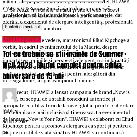
mâinii tale pe parcursul întregului traseu. Astfel, HUAWEI
WATCH GT Runner 2 nu îi ajută doar pe sportivii
Salvează-mi numele, emailul și site-ul web în acest
profesioniști să își îmbunătățească performanțele, dar
navigator pentru data viitoare când o să comentez.
oferă și o experiență de alergare inteligentă și profesională
pentru alergătorii amatori.
Uncategorized
Din acest punct de vedere, maratonistul Eliud Kipchoge a
vorbit, în cadrul evenimentului de la Madrid, despre
Tot ce trebuie sa stii inainte de Summer
experiența colaborării sale cu HUAWEI. „Îmi place să îmi
împărtășesc opiniile și perspectivele pentru a îmbunătăți
Well 2026. Ghidul complet pentru editia
experiența de utilizare a ceasurilor inteligente, nu doar
pentru sportivii de elită, ci și pentru alergătorii din
aniversara de 15 ani
întreaga lume”, a spus campionul olimpic.
Anul trecut, HUAWEI a lansat campania de brand „Now is
Yours”, cu scopul de a stabili conexiuni autentice și
apropiate cu utilizatorii de la nivel global printr-o abordare
Publicat
de comunicare mai incluzivă și tinerească. La evenimentul
de lansare „Now is Your Run”, HUAWEI a colaborat cu Eliud
acum 2 zile
Kipchoge pentru a promova alergarea ca sport și pentru a
susține un stil de viață sănătos. HUAWEI va continua să
pe