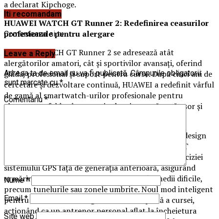
a declarat Kipchoge.
Iti recomandam
HUAWEI WATCH GT Runner 2: Redefinirea ceasurilor
profesionale pentru alergare
Comenteaza si tu
HUAWEI WATCH GT Runner 2 se adresează atât
Leave a Reply
alergătorilor amatori, cât și sportivilor avansați, oferind
ghidaj profesional și suport pentru curse. După cinci ani de
Adresa ta de email nu va fi publicată.
Câmpurile obligatorii
sunt marcate cu
*
cercetare și dezvoltare continuă, HUAWEI a redefinit vârful
de gamă al smartwatch-urilor profesionale pentru
Comentariu
*
alergare, astfel încât acest tip de mișcare să pară ușor și
plin de recompense.
Dotat cu o arhitectură de antenă flotantă 3D și un design
optimizat al garniturii antenei, HUAWEI WATCH GT
Runner 2 vine cu îmbunătățiri semnificative ale preciziei
sistemului GPS față de generația anterioară, asigurând
urmărirea și poziționarea exactă chiar și în medii dificile,
Nume
*
precum tunelurile sau zonele umbrite. Noul mod inteligent
Email
*
pentru maraton oferă o gestionare completă a cursei,
acționând ca un antrenor personal aflat la încheietura
Site web