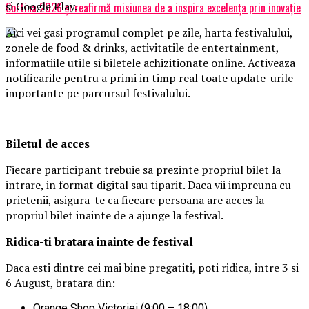
si Google Play.
Cortina 2026 și reafirmă misiunea de a inspira excelența prin inovație
Aici vei gasi programul complet pe zile, harta festivalului,
zonele de food & drinks, activitatile de entertainment,
informatiile utile si biletele achizitionate online. Activeaza
notificarile pentru a primi in timp real toate update-urile
importante pe parcursul festivalului.
Biletul de acces
Fiecare participant trebuie sa prezinte propriul bilet la
intrare, in format digital sau tiparit. Daca vii impreuna cu
prietenii, asigura-te ca fiecare persoana are acces la
propriul bilet inainte de a ajunge la festival.
Ridica-t
i br
at
ara
inainte de festival
Daca esti dintre cei mai bine pregatiti, poti ridica, intre 3 si
6 August, bratara din:
Orange Shop Victoriei (9:00 – 18:00)