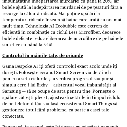
îmbunătățind îndepărtarea murdăriei cu până la 20%, iar
bulele ajută la îndepărtarea murdăriei de pe țesături fără a
recurge la căldură ridicată. Mai puține spălări la
temperaturi ridicate înseamnă haine care arată ca noi mai
mult timp. Tehnologia AI Ecobubble este extrem de
eficientă în combinație cu ciclul Less Microfiber, deoarece
bulele delicate reduc eliberarea de microfibre de pe hainele
sintetice cu până la 54%.
Controlul în mâinile tale, de oriunde
Gama Bespoke AI îți oferă controlul exact acolo unde îți
dorești. Folosește ecranul Smart Screen viu de 7 inch
pentru a seta ciclurile și a verifica progresul sau pur și
simplu cere-i lui Bixby — asistentul vocal îmbunătățit al
Samsung — să se ocupe de asta pentru tine. Pornește o
spălare cât ești plecat, ajustează setările în timpul ciclului
de pe telefonul tău sau lasă ecosistemul SmartThings să
gestioneze totul fără probleme, ca parte a casei tale
conectate.
Pentru că, în esență, asta își doresc cu adevărat oamenii: