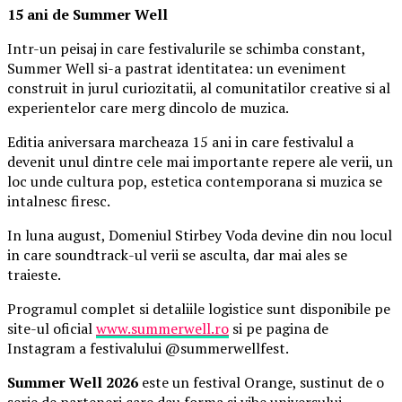
15 ani de Summer Well
Intr-un peisaj in care festivalurile se schimba constant,
Summer Well si-a pastrat identitatea: un eveniment
construit in jurul curiozitatii, al comunitatilor creative si al
experientelor care merg dincolo de muzica.
Editia aniversara marcheaza 15 ani in care festivalul a
devenit unul dintre cele mai importante repere ale verii, un
loc unde cultura pop, estetica contemporana si muzica se
intalnesc firesc.
In luna august, Domeniul Stirbey Voda devine din nou locul
in care soundtrack-ul verii se asculta, dar mai ales se
traieste.
Programul complet si detaliile logistice sunt disponibile pe
site-ul oficial
www.summerwell.ro
si pe pagina de
Instagram a festivalului @summerwellfest.
Summer Well 2026
este un festival Orange, sustinut de o
serie de parteneri care dau forma si vibe universului