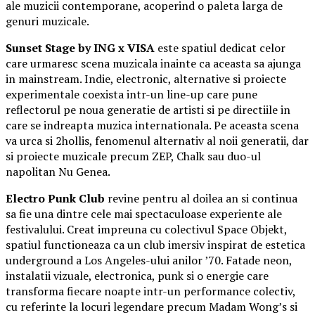
ale muzicii contemporane, acoperind o paleta larga de
genuri muzicale.
Sunset Stage by ING x VISA
este spatiul dedicat celor
care urmaresc scena muzicala inainte ca aceasta sa ajunga
in mainstream. Indie, electronic, alternative si proiecte
experimentale coexista intr-un line-up care pune
reflectorul pe noua generatie de artisti si pe directiile in
care se indreapta muzica internationala. Pe aceasta scena
va urca si 2hollis, fenomenul alternativ al noii generatii, dar
si proiecte muzicale precum ZEP, Chalk sau duo-ul
napolitan Nu Genea.
Electro Punk Club
revine pentru al doilea an si continua
sa fie una dintre cele mai spectaculoase experiente ale
festivalului. Creat impreuna cu colectivul Space Objekt,
spatiul functioneaza ca un club imersiv inspirat de estetica
underground a Los Angeles-ului anilor ’70. Fatade neon,
instalatii vizuale, electronica, punk si o energie care
transforma fiecare noapte intr-un performance colectiv,
cu referinte la locuri legendare precum Madam Wong’s si