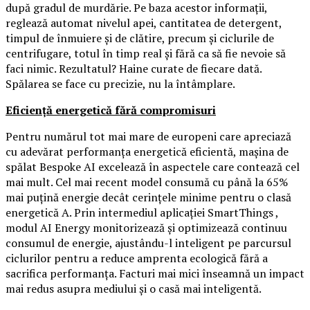
după gradul de murdărie. Pe baza acestor informații,
reglează automat nivelul apei, cantitatea de detergent,
timpul de înmuiere și de clătire, precum și ciclurile de
centrifugare, totul în timp real și fără ca să fie nevoie să
faci nimic. Rezultatul? Haine curate de fiecare dată.
Spălarea se face cu precizie, nu la întâmplare.
Eficiență energetică fără compromisuri
Pentru numărul tot mai mare de europeni care apreciază
cu adevărat performanța energetică eficientă, mașina de
spălat Bespoke AI excelează în aspectele care contează cel
mai mult. Cel mai recent model consumă cu până la 65%
mai puțină energie decât cerințele minime pentru o clasă
energetică A. Prin intermediul aplicației SmartThings ,
modul AI Energy monitorizează și optimizează continuu
consumul de energie, ajustându-l inteligent pe parcursul
ciclurilor pentru a reduce amprenta ecologică fără a
sacrifica performanța. Facturi mai mici înseamnă un impact
mai redus asupra mediului și o casă mai inteligentă.