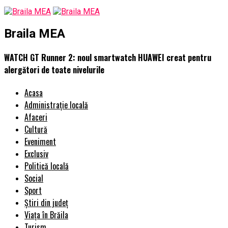
Braila MEA
WATCH GT Runner 2: noul smartwatch HUAWEI creat pentru
alergători de toate nivelurile
Acasa
Administrație locală
Afaceri
Cultură
Eveniment
Exclusiv
Politică locală
Social
Sport
Știri din județ
Viața în Brăila
Turism