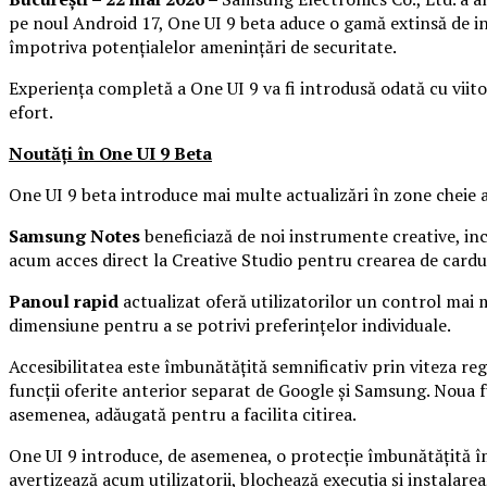
pe noul Android 17, One UI 9 beta aduce o gamă extinsă de in
împotriva potențialelor amenințări de securitate.
Experiența completă a One UI 9 va fi introdusă odată cu viitoa
efort.
Noutăți în One UI 9 Beta
One UI 9 beta introduce mai multe actualizări în zone cheie a
Samsung Notes
beneficiază de noi instrumente creative, inclu
acum acces direct la Creative Studio pentru crearea de carduri
Panoul rapid
actualizat oferă utilizatorilor un control mai
dimensiune pentru a se potrivi preferințelor individuale.
Accesibilitatea este îmbunătățită semnificativ prin viteza reg
funcții oferite anterior separat de Google și Samsung. Noua 
asemenea, adăugată pentru a facilita citirea.
One UI 9 introduce, de asemenea, o protecție îmbunătățită împo
avertizează acum utilizatorii, blochează execuția și instalarea