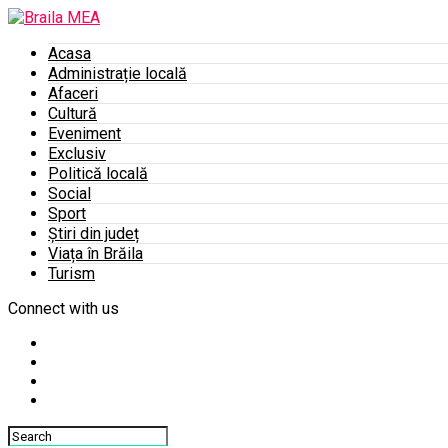
Acasa
Administrație locală
Afaceri
Cultură
Eveniment
Exclusiv
Politică locală
Social
Sport
Știri din județ
Viața în Brăila
Turism
Connect with us