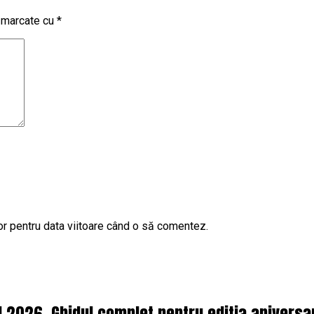
t marcate cu
*
or pentru data viitoare când o să comentez.
l 2026. Ghidul complet pentru editia aniversa