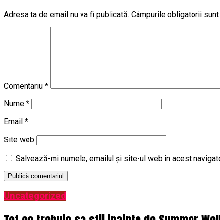
Adresa ta de email nu va fi publicată.
Câmpurile obligatorii sun
Comentariu
*
Nume
*
Email
*
Site web
Salvează-mi numele, emailul și site-ul web în acest navigat
Uncategorized
Tot ce trebuie sa stii inainte de Summer Wel