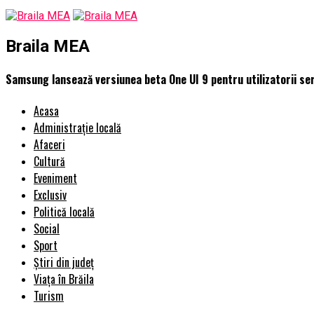
Braila MEA
Samsung lansează versiunea beta One UI 9 pentru utilizatorii ser
Acasa
Administrație locală
Afaceri
Cultură
Eveniment
Exclusiv
Politică locală
Social
Sport
Știri din județ
Viața în Brăila
Turism