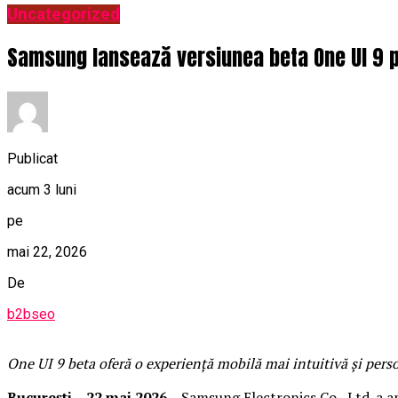
Uncategorized
Samsung lansează versiunea beta One UI 9 pen
Publicat
acum 3 luni
pe
mai 22, 2026
De
b2bseo
One UI 9 beta oferă o experiență mobilă mai intuitivă și person
București – 22 mai 2026 –
Samsung Electronics Co., Ltd. a a