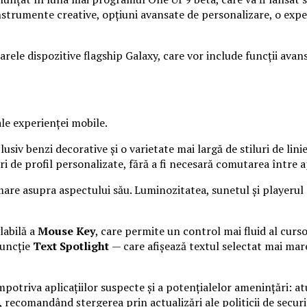
strumente creative, opțiuni avansate de personalizare, o exper
rele dispozitive flagship Galaxy, care vor include funcții avan
le experienței mobile.
siv benzi decorative și o varietate mai largă de stiluri de linie
 de profil personalizate, fără a fi necesară comutarea între ap
 mare asupra aspectului său. Luminozitatea, sunetul și playeru
labilă a
Mouse Key
, care permite un control mai fluid al curs
funcție
Text Spotlight
— care afișează textul selectat mai mare
triva aplicațiilor suspecte și a potențialelor amenințări: atun
, recomandând ștergerea prin actualizări ale politicii de securi