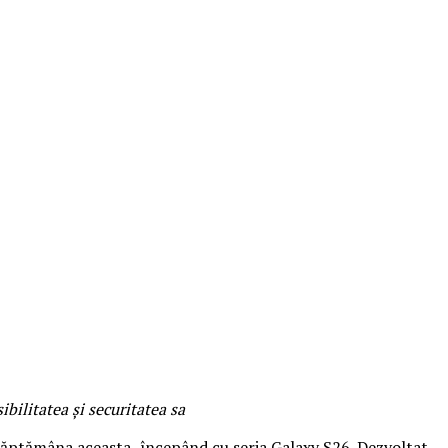
bilitatea și securitatea sa
 săptămâna aceasta
,
începând cu seria Galaxy S26. Dezvoltat