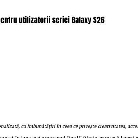
tru utilizatorii seriei Galaxy S26
alizată, cu îmbunătățiri în ceea ce privește creativitatea, accesi
nunțat în luna mai programul One UI 9 beta, care va fi lansat