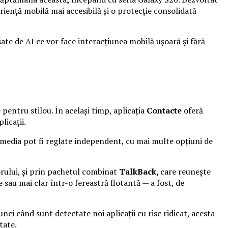
iență mobilă mai accesibilă și o protecție consolidată
sate de AI ce vor face interacțiunea mobilă ușoară și fără
 pentru stilou. În același timp, aplicația
Contacte
oferă
licații.
l media pot fi reglate independent, cu mai multe opțiuni de
orului, și prin pachetul combinat
TalkBack,
care reunește
 sau mai clar într-o fereastră flotantă — a fost, de
ci când sunt detectate noi aplicații cu risc ridicat, acesta
tate.