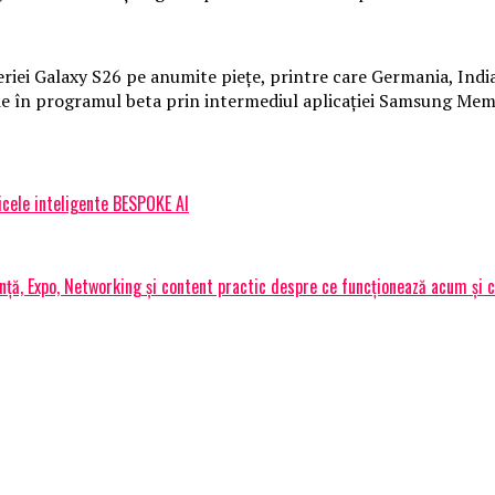
seriei Galaxy S26 pe anumite piețe, printre care Germania, India
crie în programul beta prin intermediul aplicației Samsung Mem
icele inteligente BESPOKE AI
ță, Expo, Networking și content practic despre ce funcționează acum și