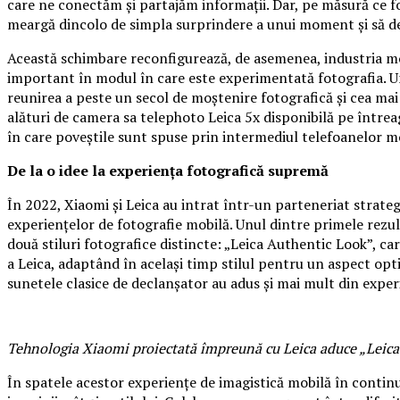
care ne conectăm și partajăm informații. Dar, pe măsură ce fot
meargă dincolo de simpla surprindere a unui moment și să dev
Această schimbare reconfigurează, de asemenea, industria mob
important în modul în care este experimentată fotografia. Un 
reunirea a peste un secol de moștenire fotografică și cea mai
alături de camera sa telephoto Leica 5x disponibilă pe între
în care poveștile sunt spuse prin intermediul telefoanelor m
De la o idee la experiența fotografică supremă
În 2022, Xiaomi și Leica au intrat într-un parteneriat strat
experiențelor de fotografie mobilă. Unul dintre primele rezul
două stiluri fotografice distincte: „Leica Authentic Look”, car
a Leica, adaptând în același timp stilul pentru un aspect opti
sunetele clasice de declanșator au adus și mai mult din expe
Tehnologia Xiaomi proiectată împreună cu Leica aduce „Leica
În spatele acestor experiențe de imagistică mobilă în continuă