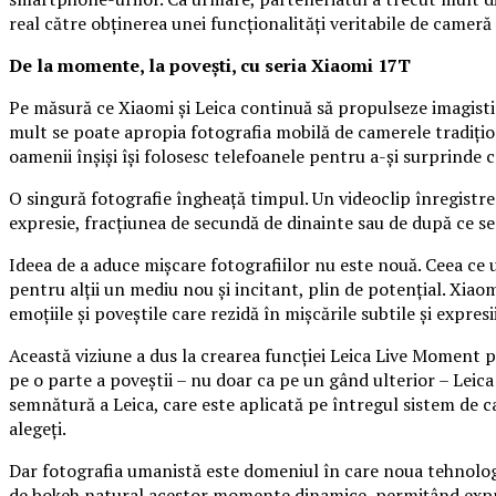
real către obținerea unei funcționalități veritabile de camer
De la momente, la povești, cu seria Xiaomi 17T
Pe măsură ce Xiaomi și Leica continuă să propulseze imagisti
mult se poate apropia fotografia mobilă de camerele tradițion
oamenii înșiși își folosesc telefoanele pentru a-și surprind
O singură fotografie îngheață timpul. Un videoclip înregistre
expresie, fracțiunea de secundă de dinainte sau de după ce se
Ideea de a aduce mișcare fotografiilor nu este nouă. Ceea ce u
pentru alții un mediu nou și incitant, plin de potențial. Xia
emoțiile și poveștile care rezidă în mișcările subtile și expre
Această viziune a dus la crearea funcției Leica Live Moment p
pe o parte a poveștii – nu doar ca pe un gând ulterior – Leica
semnătură a Leica, care este aplicată pe întregul sistem de ca
alegeți.
Dar fotografia umanistă este domeniul în care noua tehnolog
de bokeh natural acestor momente dinamice, permițând expresi