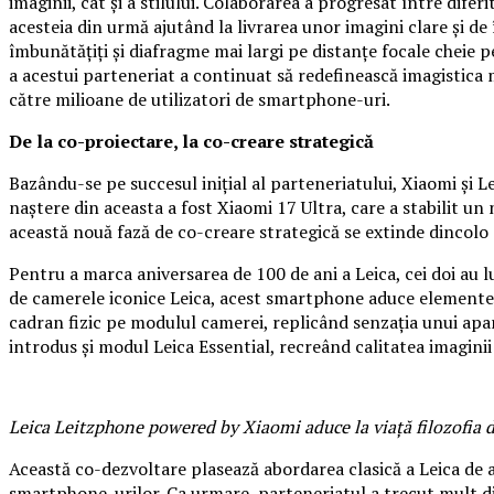
imaginii, cât și a stilului. Colaborarea a progresat între di
acesteia din urmă ajutând la livrarea unor imagini clare și de 
îmbunătățiți și diafragme mai largi pe distanțe focale cheie
a acestui parteneriat a continuat să redefinească imagistica 
către milioane de utilizatori de smartphone-uri.
De la co-proiectare, la co-creare strategică
Bazându-se pe succesul inițial al parteneriatului, Xiaomi și
naștere din aceasta a fost Xiaomi 17 Ultra, care a stabilit
această nouă fază de co-creare strategică se extinde dincolo 
Pentru a marca aniversarea de 100 de ani a Leica, cei doi au
de camerele iconice Leica, acest smartphone aduce elemente c
cadran fizic pe modulul camerei, replicând senzația unui apa
introdus și modul Leica Essential, recreând calitatea imaginii
Leica Leitzphone powered by Xiaomi aduce la viață filozofia de
Această co-dezvoltare plasează abordarea clasică a Leica de 
smartphone-urilor. Ca urmare, parteneriatul a trecut mult dinc