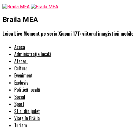
Braila MEA
Leica Live Moment pe seria Xiaomi 17T: viitorul imagisticii mobile
Acasa
Administrație locală
Afaceri
Cultură
Eveniment
Exclusiv
Politică locală
Social
Sport
Știri din județ
Viața în Brăila
Turism