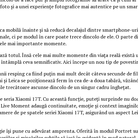
ă foto și a unei experiențe fotografice mai autentice pe un sma
ca mobilă înainte și să reducă decalajul dintre smartphone-uri
ale, ci pe modul în care poate trece dincolo de ele. O parte d
e cele mai importante momente.
ază totul. Însă cele mai multe momente din viața reală există u
 întâmplă ceva semnificativ. Aici începe un nou tip de povestir
nii resping ca fiind puțin mai mult decât câteva secunde de fil
omi și Leica se poziționează ferm în cea de-a doua tabără, văzâ
siile trecătoare ascunse dincolo de un singur cadru înghețat.
e seria Xiaomi 17T. Cu această funcție, puteți surprinde nu doa
 Live Moment adaugă continuitate, emoție și context imaginilor 
mere de pe spatele seriei Xiaomi 17T, asigurând un aspect Leica
ie își pune cu adevărat amprenta. Oferită în modul Portret su
ilor și mișcărilor subtile să iasă în evidență în mod natural. 