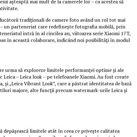
menii așteaptă mai mult de la camerele lor – ca acestea să
tivitate.
ucătorii tradiționali de camere foto având un rol tot mai
– un parteneriat care redefinește fotografia mobilă, prin
eriatul intră în al cincilea an, viitoarea serie Xiaomi 17T,
s în această colaborare, indicând noi posibilități în modul
are urma să exploreze limitele performanței optime și ale
 Leica – Leica look – pe telefoanele Xiaomi. Au fost create
a, și „Leica Vibrant Look”, care a păstrat identitatea de bază
stiluri majore, alte funcții precum watermark-urile Leica și
ă depășească limitele atât în ceea ce privește calitatea