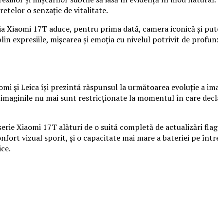
telor o senzație de vitalitate.
ria Xiaomi 17T aduce, pentru prima dată, camera iconică și pu
n expresiile, mișcarea și emoția cu nivelul potrivit de profunz
i și Leica își prezintă răspunsul la următoarea evoluție a imagi
a, imaginile nu mai sunt restricționate la momentul în care decl
serie Xiaomi 17T alături de o suită completă de actualizări fl
onfort vizual sporit, și o capacitate mai mare a bateriei pe înt
ice.