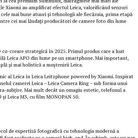
icron la cea premium Summilux, diafragmele mai mari ale
 ale Xiaomi au amplificat efectul Leica, valorificând senzori
ele mai bune atuuri și tehnologii ale fiecăruia, prima etapă
intre cei mai lăudați producători de camere foto din lume
 co-creare strategică în 2025. Primul produs care a luat
ntilă Leica APO din lume pe un smartphone. Mai important,
ă și mai holistică a moștenirii Leica.
nic al Leica în Leica Leitzphone powered by Xiaomi. Inspirat
 inelul camerei Leica – Leica Camera Ring – sub forma unui
a-subțire. Mai mult decât un omagiu estetic, telefonul a
a M9 și Leica M3, cu film MONOPAN 50.
ecol de expertiză fotografică cu tehnologia modernă a
fi fost realizate cu o cameră high-end. În schimb, este un pas