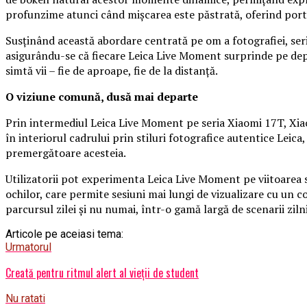
profunzime atunci când mișcarea este păstrată, oferind portre
Susținând această abordare centrată pe om a fotografiei, se
asigurându-se că fiecare Leica Live Moment surprinde pe depli
simtă vii – fie de aproape, fie de la distanță.
O viziune comună, dusă mai departe
Prin intermediul Leica Live Moment pe seria Xiaomi 17T, Xiaom
în interiorul cadrului prin stiluri fotografice autentice Leic
premergătoare acesteia.
Utilizatorii pot experimenta Leica Live Moment pe viitoarea 
ochilor, care permite sesiuni mai lungi de vizualizare cu un c
parcursul zilei și nu numai, într-o gamă largă de scenarii ziln
Articole pe aceiasi tema:
Urmatorul
Creată pentru ritmul alert al vieții de student
Nu ratati