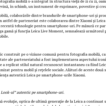
ografia mobilă s-a integrat în structura vieții de zi cu zi, oa
ină, în schimb, un instrument de exprimare, povestire și crea
ilă, colaborările dintre brandurile de smartphone-uri și prod
astfel de parteneriat este colaborarea dintre Xiaomi și Leica 
 recentă tehnologie pentru smartphone-uri. Pe măsură ce parten
aga gamă și funcția Leica Live Moment, semnalează următorul pa
obile.
egic construit pe o viziune comună pentru fotografia mobilă, c
tate ale parteneriatului a fost implementarea aspectului iconic
e a replicat stilul natural recunoscut instantaneu ca fiind Leic
mizat pentru mobil și rețelele sociale. Alături de aceste două 
riența autentică Leica pe smartphone-urile Xiaomi.
 Look-ul” autentic pe smartphone-uri.
 evoluție, optica de ultimă generație de la Leica a continuat s