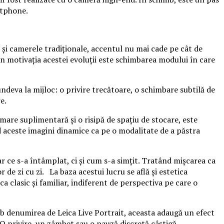
rtphone.
 și camerele tradiționale, accentul nu mai cade pe cât de
in motivația acestei evoluții este schimbarea modului în care
ndeva la mijloc: o privire trecătoare, o schimbare subtilă de
e.
mare suplimentară și o risipă de spațiu de stocare, este
nd aceste imagini dinamice ca pe o modalitate de a păstra
r ce s-a întâmplat, ci și cum s-a simțit. Tratând mișcarea ca
de zi cu zi. La baza acestui lucru se află și estetica
 clasic și familiar, indiferent de perspectiva pe care o
b denumirea de Leica Live Portrait, aceasta adaugă un efect
O privire, un zâmbet sau o pauză discretă câștigă