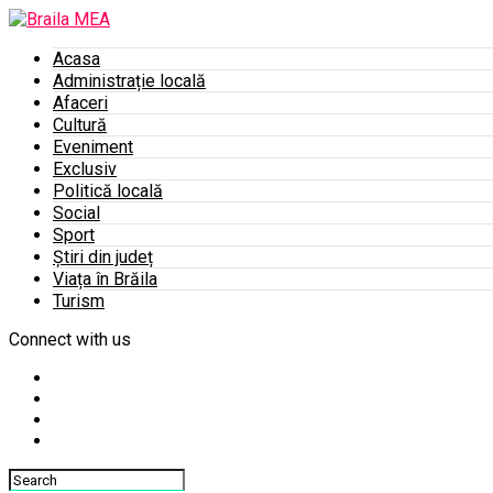
Acasa
Administrație locală
Afaceri
Cultură
Eveniment
Exclusiv
Politică locală
Social
Sport
Știri din județ
Viața în Brăila
Turism
Connect with us