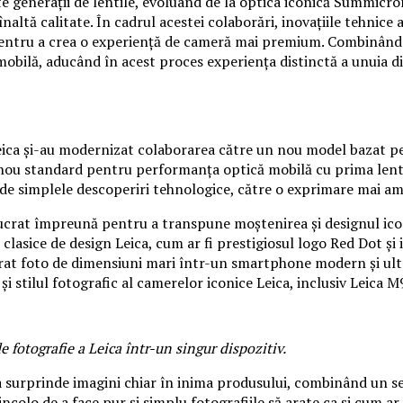
ferite generații de lentile, evoluând de la optica iconică Summ
înaltă calitate. În cadrul acestei colaborări, inovațiile tehnice
 pentru a crea o experiență de cameră mai premium. Combinând c
mobilă, aducând în acest proces experiența distinctă a unuia d
 Leica și-au modernizat colaborarea către un nou model bazat pe
 un nou standard pentru performanța optică mobilă cu prima le
de simplele descoperiri tehnologice, către o exprimare mai ampl
 lucrat împreună pentru a transpune moștenirea și designul ico
lasice de design Leica, cum ar fi prestigiosul logo Red Dot și
rat foto de dimensiuni mari într-un smartphone modern și ultr
 și stilul fotografic al camerelor iconice Leica, inclusiv Leic
 fotografie a Leica într-un singur dispozitiv.
a surprinde imagini chiar în inima produsului, combinând un s
olo de a face pur și simplu fotografiile să arate ca și cum ar 