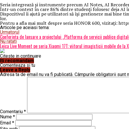
Seria integrează și instrumente precum AI Notes, AI Recorder ș
Într-un context în care 86% dintre studenți folosesc deja AI 
Dispozitivul îi ajută pe utilizatori să își gestioneze mai bine 
lor.
Pentru a afla mai mult despre seria HONOR 600, vizitați: ht
Articole pe aceiasi tema:
Urmatorul
Conferința de lansare a proiectului „Platforma de servicii publice dig
Nu ratati
Leica Live Moment pe seria Xiaomi 17T: viitorul imagisticii mobile de la X
Citeste in continuare
Iti recomandam
Comenteaza si tu
Leave a Reply
Adresa ta de email nu va fi publicată.
Câmpurile obligatorii sunt
Comentariu
*
Nume
*
Email
*
Site web