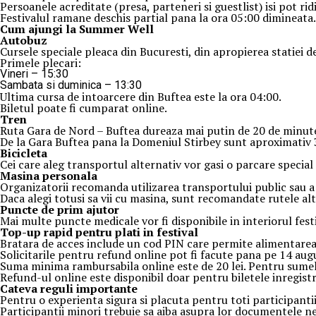
Persoanele acreditate (presa, parteneri si guestlist) isi pot ri
Festivalul ramane deschis partial pana la ora 05:00 dimineata.
Cum ajungi la Summer Well
Autobuz
Cursele speciale pleaca din Bucuresti, din apropierea statiei 
Primele plecari:
Vineri – 15:30
Sambata si duminica – 13:30
Ultima cursa de intoarcere din Buftea este la ora 04:00.
Biletul poate fi cumparat online.
Tren
Ruta Gara de Nord – Buftea dureaza mai putin de 20 de minut
De la Gara Buftea pana la Domeniul Stirbey sunt aproximativ 30
Biciclet
a
Cei care aleg transportul alternativ vor gasi o parcare special 
Masina
personal
a
Organizatorii recomanda utilizarea transportului public sau a c
Daca alegi totusi sa vii cu masina, sunt recomandate rutele al
Puncte de prim ajutor
Mai multe puncte medicale vor fi disponibile in interiorul fest
Top-up rapid pentru plati i
n festival
Bratara de acces include un cod PIN care permite alimentarea
Solicitarile pentru refund online pot fi facute pana pe 14 aug
Suma minima rambursabila online este de 20 lei. Pentru sumele 
Refund-ul online este disponibil doar pentru biletele inregist
Ca
teva reguli importante
Pentru o experienta sigura si placuta pentru toti participantii
Participantii minori trebuie sa aiba asupra lor documentele nec