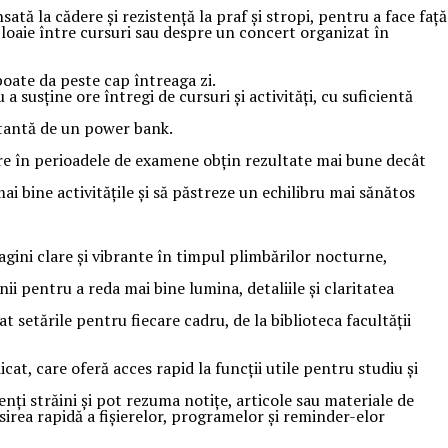
 la cădere și rezistență la praf și stropi, pentru a face față
ploaie între cursuri sau despre un concert organizat în
poate da peste cap întreaga zi.
susține ore întregi de cursuri și activități, cu suficientă
stantă de un power bank.
ore în perioadele de examene obțin rezultate mai bune decât
ai bine activitățile și să păstreze un echilibru mai sănătos
ini clare și vibrante în timpul plimbărilor nocturne,
 pentru a reda mai bine lumina, detaliile și claritatea
t setările pentru fiecare cadru, de la biblioteca facultății
t, care oferă acces rapid la funcții utile pentru studiu și
nți străini și pot rezuma notițe, articole sau materiale de
ăsirea rapidă a fișierelor, programelor și reminder-elor