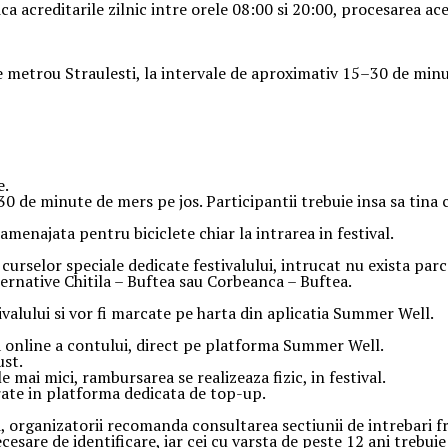
dica acreditarile zilnic intre orele 08:00 si 20:00, procesarea 
de metrou Straulesti, la intervale de aproximativ 15–30 de minu
e.
 de minute de mers pe jos. Participantii trebuie insa sa tina c
amenajata pentru biciclete chiar la intrarea in festival.
urselor speciale dedicate festivalului, intrucat nu exista parc
ternative Chitila – Buftea sau Corbeanca – Buftea.
ivalului si vor fi marcate pe harta din aplicatia Summer Well.
 online a contului, direct pe platforma Summer Well.
ust.
mai mici, rambursarea se realizeaza fizic, in festival.
rate in platforma dedicata de top-up.
, organizatorii recomanda consultarea sectiunii de intrebari fr
esare de identificare, iar cei cu varsta de peste 12 ani trebui