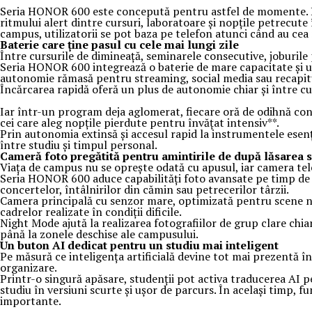
Seria HONOR 600 este concepută pentru astfel de momente. Dispo
ritmului alert dintre cursuri, laboratoare și nopțile petrecute
campus, utilizatorii se pot baza pe telefon atunci când au cea
Baterie care ține pasul cu cele mai lungi zile
Între cursurile de dimineață, seminarele consecutive, joburile 
Seria HONOR 600 integrează o baterie de mare capacitate și un 
autonomie rămasă pentru streaming, social media sau recapitul
Încărcarea rapidă oferă un plus de autonomie chiar și între c
Iar într-un program deja aglomerat, fiecare oră de odihnă con
cei care aleg nopțile pierdute pentru învățat intensiv**.
Prin autonomia extinsă și accesul rapid la instrumentele esenți
între studiu și timpul personal.
Cameră foto pregătită pentru amintirile de după lăsarea s
Viața de campus nu se oprește odată cu apusul, iar camera tele
Seria HONOR 600 aduce capabilități foto avansate pe timp de 
concertelor, întâlnirilor din cămin sau petrecerilor târzii.
Camera principală cu senzor mare, optimizată pentru scene noc
cadrelor realizate în condiții dificile.
Night Mode ajută la realizarea fotografiilor de grup clare chiar
până la zonele deschise ale campusului.
Un buton AI dedicat pentru un studiu mai inteligent
Pe măsură ce inteligența artificială devine tot mai prezentă î
organizare.
Printr-o singură apăsare, studenții pot activa traducerea AI pe
studiu în versiuni scurte și ușor de parcurs. În același timp, fu
importante.