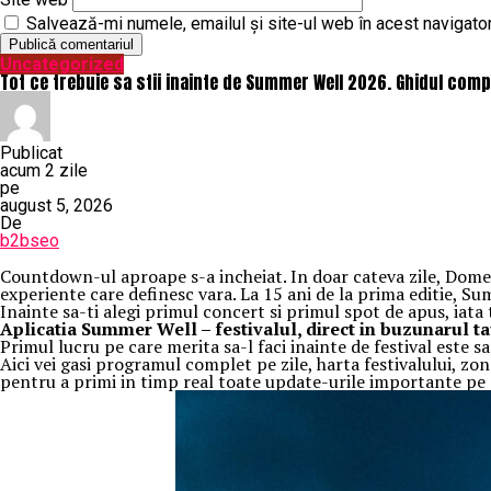
Salvează-mi numele, emailul și site-ul web în acest navigato
Uncategorized
Tot ce trebuie sa stii inainte de Summer Well 2026. Ghidul compl
Publicat
acum 2 zile
pe
august 5, 2026
De
b2bseo
Countdown-ul aproape s-a incheiat. In doar cateva zile, Domeniu
experiente care definesc vara. La 15 ani de la prima editie, S
Inainte sa-ti alegi primul concert si primul spot de apus, iata
Aplica
t
ia Summer Well
– festivalul, direct in buzunarul t
Primul lucru pe care merita sa-l faci inainte de festival este 
Aici vei gasi programul complet pe zile, harta festivalului, zon
pentru a primi in timp real toate update-urile importante pe p