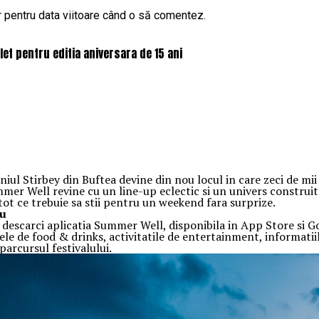
r pentru data viitoare când o să comentez.
et pentru editia aniversara de 15 ani
l Stirbey din Buftea devine din nou locul in care zeci de mii d
ummer Well revine cu un line-up eclectic si un univers construi
 tot ce trebuie sa stii pentru un weekend fara surprize.
au
sa descarci aplicatia Summer Well, disponibila in App Store si G
ele de food & drinks, activitatile de entertainment, informatiile
arcursul festivalului.