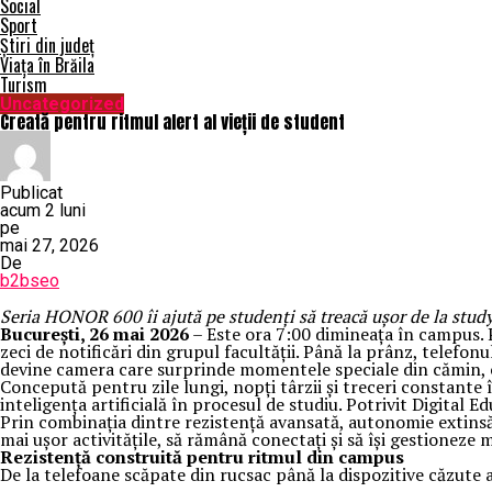
Social
Sport
Știri din județ
Viața în Brăila
Turism
Uncategorized
Creată pentru ritmul alert al vieții de student
Publicat
acum 2 luni
pe
mai 27, 2026
De
b2bseo
Seria HONOR 600 îi ajută pe studenți să treacă ușor de la stu
București, 26 mai 2026
– Este ora 7:00 dimineața în campus. 
zeci de notificări din grupul facultății. Până la prânz, telefonu
devine camera care surprinde momentele speciale din cămin, co
Concepută pentru zile lungi, nopți târzii și treceri constante
inteligența artificială în procesul de studiu. Potrivit Digital
Prin combinația dintre rezistență avansată, autonomie extinsă
mai ușor activitățile, să rămână conectați și să își gestioneze
Rezistență construită pentru ritmul din campus
De la telefoane scăpate din rucsac până la dispozitive căzute a