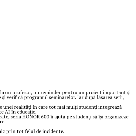
 la un profesor, un reminder pentru un proiect important și
e și verifică programul seminarelor. Iar după lăsarea serii,
 unei realități în care tot mai mulți studenți integrează
te AI în educație.
ate, seria HONOR 600 îi ajută pe studenți să își organizeze
re.
ic prin tot felul de incidente.