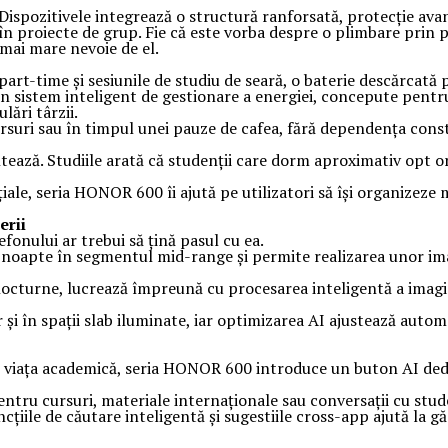
zitivele integrează o structură ranforsată, protecție avansată
 în proiecte de grup. Fie că este vorba despre o plimbare prin 
 mai mare nevoie de el.
part-time și sesiunile de studiu de seară, o baterie descărcată 
sistem inteligent de gestionare a energiei, concepute pentru a 
ări târzii.
ursuri sau în timpul unei pauze de cafea, fără dependența con
tează. Studiile arată că studenții care dorm aproximativ opt 
ale, seria HONOR 600 îi ajută pe utilizatori să își organizeze m
erii
fonului ar trebui să țină pasul cu ea.
noapte în segmentul mid-range și permite realizarea unor imag
turne, lucrează împreună cu procesarea inteligentă a imaginii
 și în spații slab iluminate, iar optimizarea AI ajustează automa
n viața academică, seria HONOR 600 introduce un buton AI dedica
ntru cursuri, materiale internaționale sau conversații cu stude
ncțiile de căutare inteligentă și sugestiile cross-app ajută la g