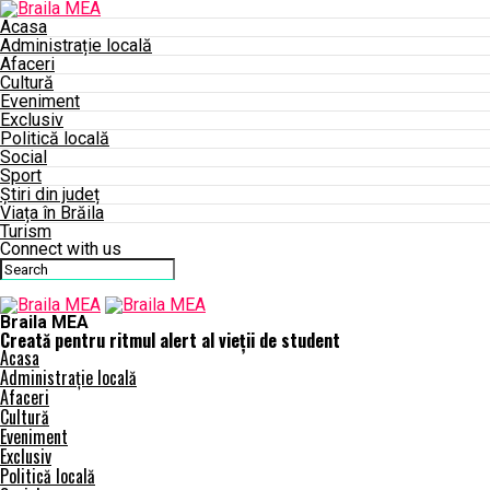
Acasa
Administrație locală
Afaceri
Cultură
Eveniment
Exclusiv
Politică locală
Social
Sport
Știri din județ
Viața în Brăila
Turism
Connect with us
Braila MEA
Creată pentru ritmul alert al vieții de student
Acasa
Administrație locală
Afaceri
Cultură
Eveniment
Exclusiv
Politică locală