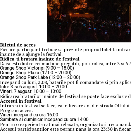
Biletul de acces
Fiecare participant trebuie sa prezinte propriul bilet la intrar
inainte de a ajunge la festival.
Ridica-t
i br
at
ara
inainte de festival
Daca esti dintre cei mai bine pregatiti, poti ridica, intre 3 si 6
Orange Shop Victoriei (9:00 – 18:00)
Orange Shop Plaza (12:00 – 20:00)
Orange Shop Park Lake (12:00 – 20:00)
Incepand cu luni, 3.08, batarile pot fi comandate si prin apli
Intre 3 si 6 august: 10:00 – 20:00
Vineri, 7 august: 10:00 – 13:00
Ridicarea bratarilor inainte de festival se poate face exclusiv 
Accesul i
n festival
Intrarea in festival se face, ca in fiecare an, din strada Oltului.
Program acces:
Vineri: incepand cu ora 16:00
Sambata si duminica: incepand cu ora 14:00
Pentru o experienta cat mai relaxata, organizatorii recomanda 
Accesul participantilor este permis pana la ora 23:30 in fiecare