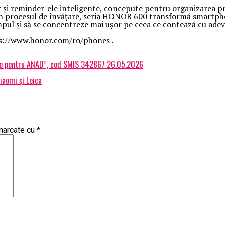
i reminder-ele inteligente, concepute pentru organizarea proiec
în procesul de învățare, seria HONOR 600 transformă smartphon
timpul și să se concentreze mai ușor pe ceea ce contează cu adev
tps://www.honor.com/ro/phones .
itale pentru ANAD”, cod SMIS 342867 26.05.2026
iaomi și Leica
 marcate cu
*