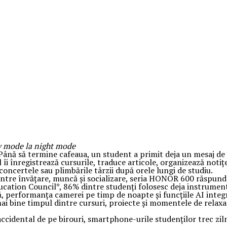
dy mode la night mode
Până să termine cafeaua, un student a primit deja un mesaj de
l îi înregistrează cursurile, traduce articole, organizează notiț
ncertele sau plimbările târzii după orele lungi de studiu.
 între învățare, muncă și socializare, seria HONOR 600 răspunde
 Education Council*, 86% dintre studenți folosesc deja instrumen
, performanța camerei pe timp de noapte și funcțiile AI integr
 mai bine timpul dintre cursuri, proiecte și momentele de relaxa
ccidental de pe birouri, smartphone-urile studenților trec ziln